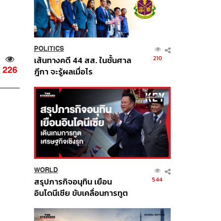
POLITICS
210
เส้นทางคดี 44 สส. ในชั้นศาล
226
ฎีกา จะรู้ผลเมื่อไร
WORLD
544
สรุปภารกิจอนุทิน เยือน
อินโดนีเซีย ขับเคลื่อนการทูต
เศรษฐกิจเชิงรุก ประกาศหุ้น
ส่วนยุทธศาสตร์ไทย –