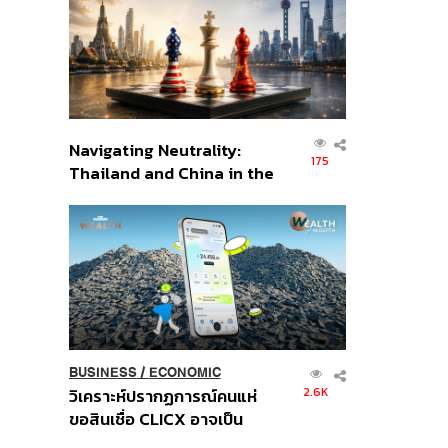
อินโดนีเซีย
Navigating Neutrality:
175
Thailand and China in the
Age of a New Global
Order
BUSINESS
/
ECONOMIC
2.6K
วิเคราะห์ปรากฏการณ์คนแห่
ขอสินเชื่อ CLICX อาจเป็น
เพียงยอดภูเขาน้ำแข็ง ของ