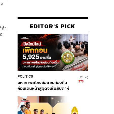
ภค
ๆ
EDITOR'S PICK
ี่ทำ
่วม
อ
POLITICS
575
มหากาพย์โกงข้อสอบท้องถิ่น
ก่อนเดินหน้าสู่จุดจบในสัปดาห์
นี้