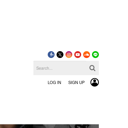
LOG IN
SIGN UP