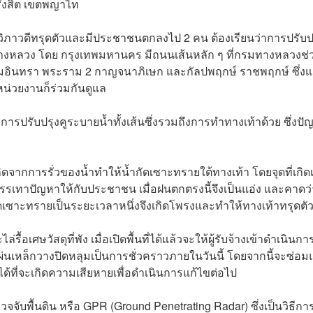
ีรังสิต เขตพญาไท
วิภาวดีทรุดตัวและมีประชาชนตกลงไป 2 คน ต้องเรียนว่าการปรับป
งหลวง โดย กรุงเทพมหานคร มีถนนเส้นหลัก ๆ ที่กรมทางหลวงช่
รามอินทรา พระราม 2 กาญจนาภิเษก และกัลปพฤกษ์ ราชพฤกษ์ ซึ่งแ
หน่วยงานก็ร่วมกันดูแล
การปรับปรุงคูระบายน้ำทั้งเส้นซึ่งรวมถึงการทำทางเท้าด้วย ซึ่งปั
ดจากการรั่วของน้ำทำให้น้ำกัดเซาะทรายใต้ทางเท้า โดยจุดที่เกิดเ
อบรรเทาปัญหาให้กับประชาชน เมื่อฝนตกตรงนี้จึงเป็นแอ่ง และคาดว่
กัดเซาะทรายเป็นระยะเวลาหนึ่งจึงเกิดโพรงและทำให้ทางเท้าทรุดตั
อเศษวัสดุที่พัง เมื่อเปิดพื้นที่ได้แล้วจะให้ผู้รับจ้างเข้าดำเนินกา
่นเหล็กวางปิดหลุมเป็นการชั่วคราวภายในวันนี้ โดยจากนี้จะซ่อ
ปได้ที่จะเกิดความเสียหายเพื่อดำเนินการแก้ไขต่อไป
ับพื้นดิน หรือ GPR (Ground Penetrating Radar) ซึ่งเป็นวิธีกา