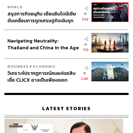
WORLD
สรุปภารกิจอนุทิน เยือนอินโดนีเซีย
542
ขับเคลื่อนการทูตเศรษฐกิจเชิงรุก
ประกาศหุ้นส่วนยุทธศาสตร์ไทย –
อินโดนีเซีย
Navigating Neutrality:
Thailand and China in the Age
170
of a New Global Order
BUSINESS
/
ECONOMIC
วิเคราะห์ปรากฏการณ์คนแห่ขอสิน
2.6K
เชื่อ CLICX อาจเป็นเพียงยอด
ภูเขาน้ำแข็ง ของปัญหาหนี้ครัว
เรือนไทยที่ถูกซุกไว้
LATEST STORIES