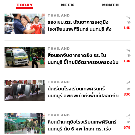
TODAY
WEEK
MONTH
THAILAND
รอง ผบ.ตร. บัญชาการเหตุยิง
1.4K
โรงเรียนเทพศิรินทร์ นนทบุรี สั่ง
ค้นหา 2 รอบยืนยันไร้คนติดค้าง พบ
ศพปู่-ย่าที่บ้านพักผู้ก่อเหตุ
THAILAND
สื่อนอกจับตากราดยิง รร. ใน
1.3K
นนทบุรี ชี้ไทยมีอัตราครอบครองปืน
สูงในระดับต้นของภูมิภาค
THAILAND
นักเรียนโรงเรียนเทพศิรินทร์
830
นนทบุรี อพยพเข้ายังพื้นที่ปลอดภัย
ชั่วคราว หลังเหตุใช้อาวุธปืนภายใน
โรงเรียนคลี่คลาย
THAILAND
คืบหน้าเหตุยิงโรงเรียนเทพศิรินทร์
679
นนทบุรี ดับ 6 ศพ โฆษก ตร. เร่ง