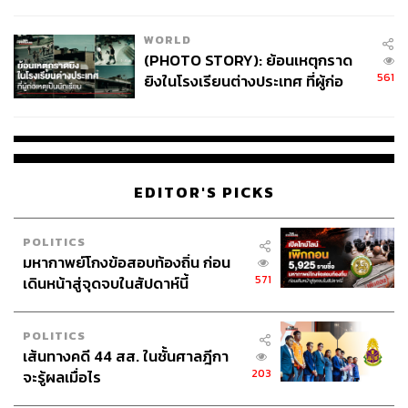
สอบปมขโมยปืนปู่ก่อเหตุ
WORLD
(PHOTO STORY): ย้อนเหตุกราด
561
ยิงในโรงเรียนต่างประเทศ ที่ผู้ก่อ
เหตุเป็นนักเรียน
EDITOR'S PICKS
POLITICS
มหากาพย์โกงข้อสอบท้องถิ่น ก่อน
571
เดินหน้าสู่จุดจบในสัปดาห์นี้
POLITICS
เส้นทางคดี 44 สส. ในชั้นศาลฎีกา
203
จะรู้ผลเมื่อไร