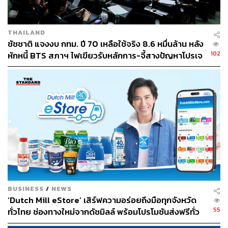
THAILAND
ชัชชาติ แจงงบ กทม. ปี 70 เหลือใช้จริง 8.6 หมื่นล้าน หลัง
102
หักหนี้ BTS สภาฯ ไฟเขียวรับหลักการ-จี้สางปัญหาโปรเจ
กต์ล่าช้า
BUSINESS
/
NEWS
‘Dutch Mill eStore’ เสิร์ฟความอร่อยถึงมือทุกจังหวัด
55
ทั่วไทย ช่องทางใหม่จากดัชมิลล์ พร้อมโปรโมชันส่งฟรีทั่ว
ประเทศ ส่งไว สั่งก่อนเที่ยง ได้ของวันถัดไป ส่งสินค้าแบบ