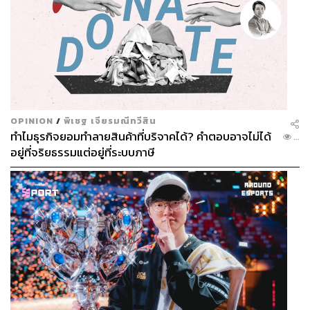
OPINION
/
พิเชฐ เจียรมณีทวีสิน
ทำไมธุรกิจยอมทำลายสินค้าที่บริจาคได้? คำตอบอาจไม่ได้
...
อยู่ที่จริยธรรมแต่อยู่ที่ระบบภาษี