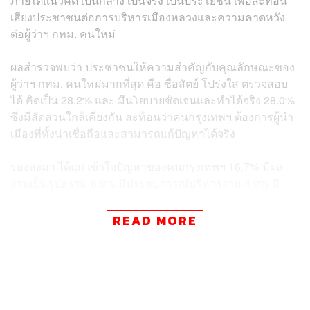
ภายใต้แนวคิด เป็นกลาง เป็นจริง เป็นประโยชน์ เพื่อสะท้อน
เสียงประชาชนต่อการบริหารเมืองหลวงและความคาดหวัง
ต่อผู้ว่าฯ กทม. คนใหม่
ผลสำรวจพบว่า ประชาชนให้ความสำคัญกับคุณลักษณะของ
ผู้ว่าฯ กทม. คนใหม่มากที่สุด คือ ซื่อสัตย์ โปร่งใส ตรวจสอบ
ได้ คิดเป็น 28.2% และ มีนโยบายชัดเจนและทำได้จริง 28.0%
ซึ่งมีสัดส่วนใกล้เคียงกัน สะท้อนว่าคนกรุงเทพฯ ต้องการผู้นำ
เมืองที่ทั้งน่าเชื่อถือและสามารถแก้ปัญหาได้จริง
รองลงมา ได้แก่ เข้าใจปัญหาของคนกรุงเทพฯ 16.7% มีผล
งานเป็นรูปธรรม 8.9% มีประสบการณ์บริหารงาน 4.0% มี
ความคิดใหม่ ๆ ทันสมัย 3.6% ทำงานร่วมกับหลายฝ่ายได้
3.0% และ สังกัดพรรคการเมืองที่น่าเชื่อถือ 1.7%
READ MORE
ขณะเดียวกัน ประชาชนยังสะท้อนปัญหาสำคัญของ
กรุงเทพมหานครที่อยู่ในระดับ สำคัญค่อนข้างมาก-มากที่สุด
3 อันดับแรก ได้แก่ น้ำท่วมขังและการระบายน้ำ 74.3%
ความปลอดภัยในชีวิตและทรัพย์สิน 73.3% และ ปัญหาฝุ่น