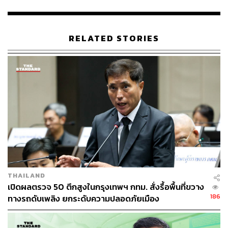
กรุงเทพฯ ไม่ได้ต้องการเพียงนโยบายขนาดใหญ่หรือคำมั่น
ทางการเมือง แต่ต้องการการบริหารเมืองที่แก้ปัญหาชีวิต
ประจำวันได้จริง ทั้งเรื่องการเดินทาง น้ำท่วม ฝุ่น ความ
RELATED STORIES
ปลอดภัย ขยะ และการดูแลผู้เปราะบาง พร้อมคาดหวังให้ผู้
ว่าฯ คนใหม่เป็น ผู้นำเมืองที่สร้างความไว้วางใจ และเปลี่ยน
ปัญหาที่ประชาชนเผชิญในแต่ละวันให้เป็นผลลัพธ์ที่จับต้องได้
อย่างเป็นรูปธรรม
TAGS:
น้ำท่วม
กรุงเทพมหานคร
สถาบันพระปกเกล้า
การจราจร
ผู้ว่าราชการกรุงเทพมหานคร
KPI Poll
THAILAND
เปิดผลตรวจ 50 ตึกสูงในกรุงเทพฯ กทม. สั่งรื้อพื้นที่ขวาง
186
ทางรถดับเพลิง ยกระดับความปลอดภัยเมือง
102