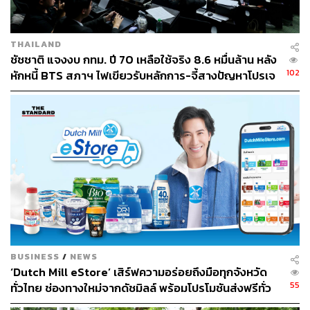
THAILAND
ชัชชาติ แจงงบ กทม. ปี 70 เหลือใช้จริง 8.6 หมื่นล้าน หลัง
102
หักหนี้ BTS สภาฯ ไฟเขียวรับหลักการ-จี้สางปัญหาโปรเจ
กต์ล่าช้า
BUSINESS
/
NEWS
‘Dutch Mill eStore’ เสิร์ฟความอร่อยถึงมือทุกจังหวัด
55
ทั่วไทย ช่องทางใหม่จากดัชมิลล์ พร้อมโปรโมชันส่งฟรีทั่ว
ประเทศ ส่งไว สั่งก่อนเที่ยง ได้ของวันถัดไป ส่งสินค้าแบบ