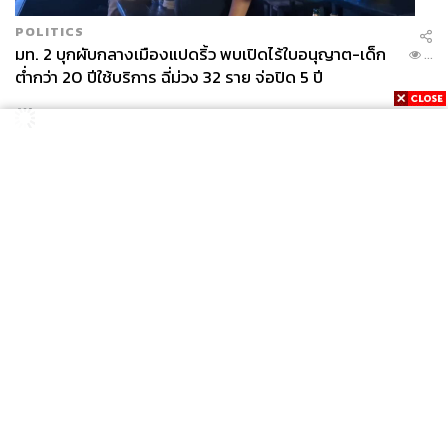
POLITICS
มท. 2 บุกผับกลางเมืองแปดริ้ว พบเปิดไร้ใบอนุญาต-เด็ก
...
ต่ำกว่า 20 ปีใช้บริการ ฉี่ม่วง 32 ราย จ่อปิด 5 ปี
WORLD
สีหศักดิ์ส่งหนังสือชี้แจงถึงข้าหลวงใหญ่สิทธิมนุษยชน
...
กรณีรายงาน UN ‘คลาดเคลื่อน-ไม่เป็นธรรม’