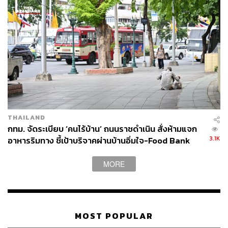
เย็นตรงจากโรงงาน [ADVERTORIAL]
THAILAND
กทม. จัดระเบียบ ‘คนไร้บ้าน’ ถนนราชดำเนิน สั่งห้ามแจก
3.1K
อาหารริมทาง ชี้เป้าบริจาคผ่านบ้านอิ่มใจ-Food Bank
MORE
MOST POPULAR