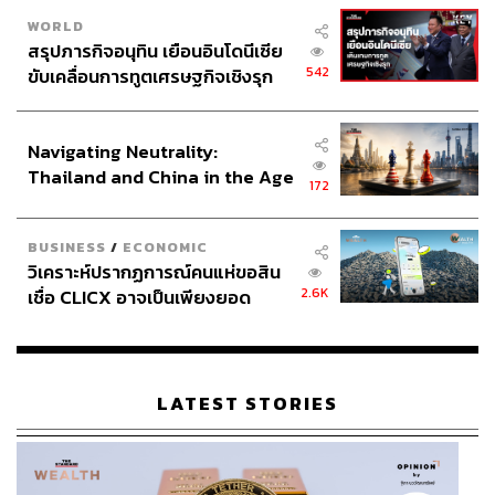
WORLD
สรุปภารกิจอนุทิน เยือนอินโดนีเซีย
542
ขับเคลื่อนการทูตเศรษฐกิจเชิงรุก
ประกาศหุ้นส่วนยุทธศาสตร์ไทย –
อินโดนีเซีย
Navigating Neutrality:
Thailand and China in the Age
172
of a New Global Order
BUSINESS
/
ECONOMIC
วิเคราะห์ปรากฏการณ์คนแห่ขอสิน
2.6K
เชื่อ CLICX อาจเป็นเพียงยอด
ภูเขาน้ำแข็ง ของปัญหาหนี้ครัว
เรือนไทยที่ถูกซุกไว้
LATEST STORIES