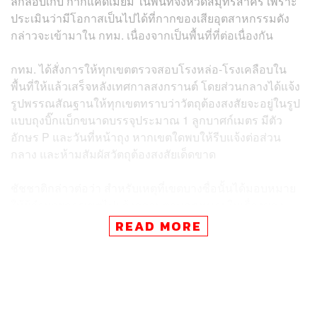
ลักลอบเก็บ กากแคดเมียม ในพื้นที่จังหวัดสมุทรสาคร เพราะ
ประเมินว่ามีโอกาสเป็นไปได้ที่กากของเสียอุตสาหกรรมดัง
กล่าวจะเข้ามาใน กทม. เนื่องจากเป็นพื้นที่ที่ต่อเนื่องกัน
กทม. ได้สั่งการให้ทุกเขตตรวจสอบโรงหล่อ-โรงเคลือบใน
พื้นที่ให้แล้วเสร็จหลังเทศกาลสงกรานต์ โดยส่วนกลางได้แจ้ง
รูปพรรณสัณฐานให้ทุกเขตทราบว่าวัตถุต้องสงสัยจะอยู่ในรูป
แบบถุงบิ๊กแบ็กขนาดบรรจุประมาณ 1 ลูกบาศก์เมตร มีตัว
อักษร P และวันที่หน้าถุง หากเขตใดพบให้รีบแจ้งต่อส่วน
กลาง และห้ามสัมผัสวัตถุต้องสงสัยเด็ดขาด
ชัชชาติกล่าวต่อว่า สำหรับเหตุที่เขตบางซื่อนั้นได้มอบหมาย
ให้ผู้อำนวยการเขตไปแจ้งความตามกฎหมายในเรื่องของ
การเก็บสารอันตรายโดยไม่ได้รับอนุญาตแล้ว พร้อมจัดส่งเจ้า
READ MORE
หน้าที่ไปปิดประกาศห้ามเข้าพื้นที่ทั้งด้านหน้าและโดยรอบ
พื้นที่
ด้าน นพ.สุนทร สุนทรชาติ ผู้อำนวยการสำนักอนามัย กล่าว
ถึงความคืบหน้าการตรวจสารปนเปื้อนว่า วันนี้มีการประชุม