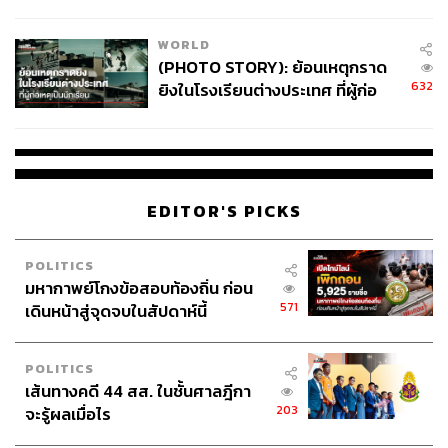
สอบปมขโมยปืนปู่ก่อเหตุ
WORLD
(PHOTO STORY): ย้อนเหตุกราด
632
ยิงในโรงเรียนต่างประเทศ ที่ผู้ก่อ
เหตุเป็นนักเรียน
EDITOR'S PICKS
POLITICS
มหากาพย์โกงข้อสอบท้องถิ่น ก่อน
571
เดินหน้าสู่จุดจบในสัปดาห์นี้
POLITICS
เส้นทางคดี 44 สส. ในชั้นศาลฎีกา
203
จะรู้ผลเมื่อไร