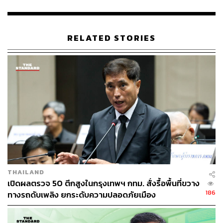
เลือด พร้อมซักประวัติ เพื่อตรวจสอบความเสี่ยงต่อบุคคลใน
ครอบครัว คาดว่าจะทราบผลหลังช่วงสงกรานต์นี้
RELATED STORIES
หลังจากนี้ กทม. จะส่งหน่วยแพทย์ไปตรวจร่างกายพนักงาน
โรงงานจำนวน 10 คนในโรงงานใกล้เคียง และตรวจสอบเจ้า
หน้าที่ฝ่ายรักษาความสะอาดของ กทม. ด้วย เนื่องจากมีโรง
จอดรถของ กทม. ตั้งอยู่ใกล้กับโรงงานดังกล่าว รวมถึง
ประสานกรมอนามัยเพื่อให้ตรวจสอบการปนเปื้อนในดินระยะ
500 เมตร
ทวิดากล่าวต่อว่า ผลตรวจแหล่งน้ำบริเวณโรงงานทั้งด้านใน
ด้านนอก และน้ำที่ปล่อยจากโรงงาน เบื้องต้นยังไม่พบการปน
เปื้อน ส่วนผลการตรวจดินในบริเวณที่จัดเก็บสารและรัศมี
200 เมตรรอบโรงงานคาดว่าจะทราบในเย็นวันนี้
THAILAND
เปิดผลตรวจ 50 ตึกสูงในกรุงเทพฯ กทม. สั่งรื้อพื้นที่ขวาง
TAGS:
แคดเมียม (Cadmium)
ชัชชาติ สิทธิพันธุ์
186
ทางรถดับเพลิง ยกระดับความปลอดภัยเมือง
กรุงเทพมหานคร
บางซื่อ