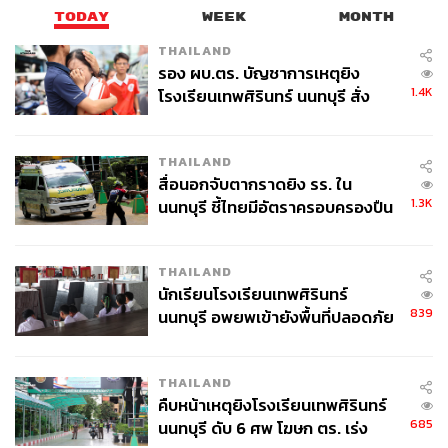
TODAY
WEEK
MONTH
THAILAND
รอง ผบ.ตร. บัญชาการเหตุยิง
1.4K
โรงเรียนเทพศิรินทร์ นนทบุรี สั่ง
ค้นหา 2 รอบยืนยันไร้คนติดค้าง พบ
ศพปู่-ย่าที่บ้านพักผู้ก่อเหตุ
THAILAND
สื่อนอกจับตากราดยิง รร. ใน
1.3K
นนทบุรี ชี้ไทยมีอัตราครอบครองปืน
สูงในระดับต้นของภูมิภาค
THAILAND
นักเรียนโรงเรียนเทพศิรินทร์
839
นนทบุรี อพยพเข้ายังพื้นที่ปลอดภัย
ชั่วคราว หลังเหตุใช้อาวุธปืนภายใน
โรงเรียนคลี่คลาย
THAILAND
คืบหน้าเหตุยิงโรงเรียนเทพศิรินทร์
685
นนทบุรี ดับ 6 ศพ โฆษก ตร. เร่ง