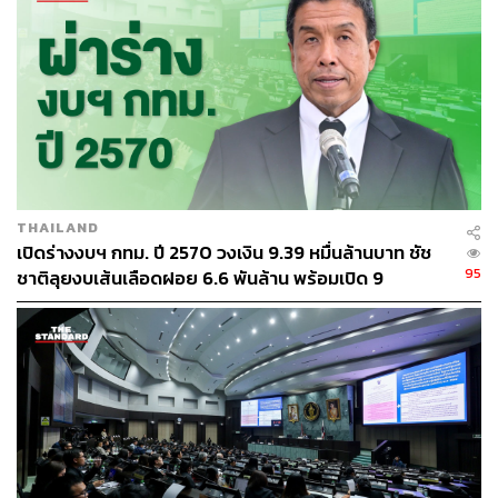
188
ABOUT THE AUTHOR
THAILAND
เปิดร่างงบฯ กทม. ปี 2570 วงเงิน 9.39 หมื่นล้านบาท ชัช
THE STANDARD TEAM
95
ชาติลุยงบเส้นเลือดฝอย 6.6 พันล้าน พร้อมเปิด 9
กองบรรณาธิการ THE STANDARD
ยุทธศาสตร์พัฒนาเมือง