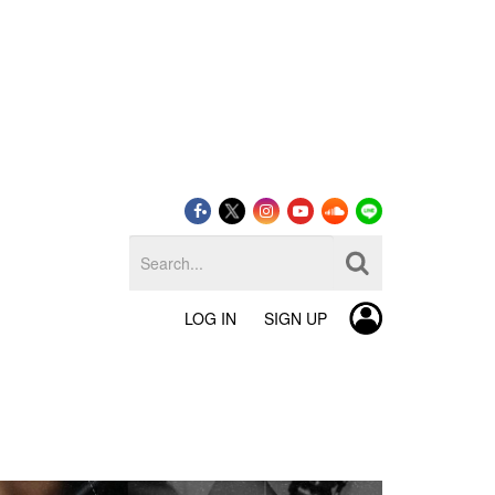
LOG IN
SIGN UP