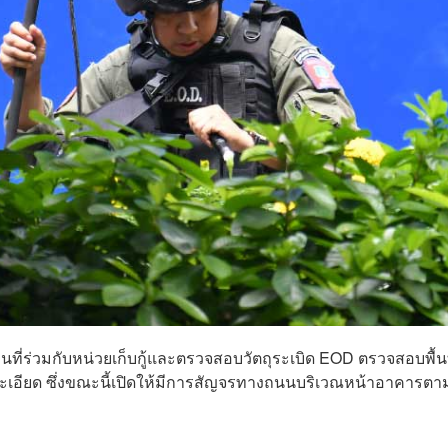
ี่ร่วมกับหน่วยเก็บกู้และตรวจสอบวัตถุระเบิด EOD ตรวจสอบพื้นท
เอียด ซึ่งขณะนี้เปิดให้มีการสัญจรทางถนนบริเวณหน้าอาคารตา