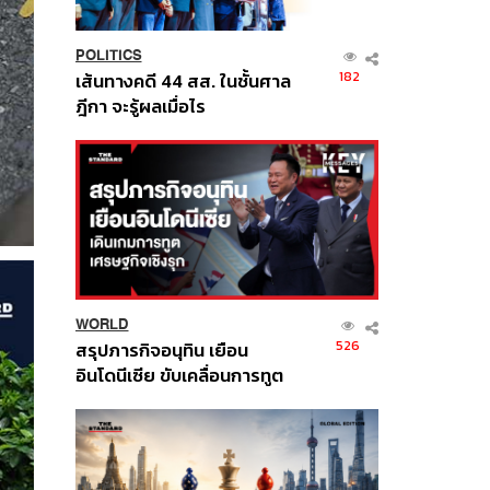
POLITICS
182
เส้นทางคดี 44 สส. ในชั้นศาล
ฎีกา จะรู้ผลเมื่อไร
WORLD
526
สรุปภารกิจอนุทิน เยือน
อินโดนีเซีย ขับเคลื่อนการทูต
เศรษฐกิจเชิงรุก ประกาศหุ้น
ส่วนยุทธศาสตร์ไทย –
อินโดนีเซีย