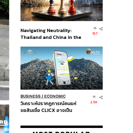
Navigating Neutrality:
157
Thailand and China in the
Age of a New Global
Order
BUSINESS
/
ECONOMIC
2.5K
วิเคราะห์ปรากฏการณ์คนแห่
ขอสินเชื่อ CLICX อาจเป็น
เพียงยอดภูเขาน้ำแข็ง ของ
ปัญหาหนี้ครัวเรือนไทยที่ถูกซุก
ไว้