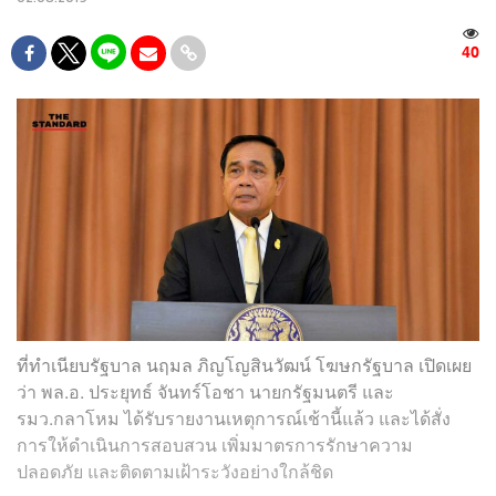
40
ที่ทำเนียบรัฐบาล นฤมล ภิญโญสินวัฒน์ โฆษกรัฐบาล เปิดเผย
ว่า พล.อ. ประยุทธ์ จันทร์โอชา นายกรัฐมนตรี และ
รมว.กลาโหม ได้รับรายงานเหตุการณ์เช้านี้แล้ว และได้สั่ง
การให้ดำเนินการสอบสวน เพิ่มมาตรการรักษาความ
ปลอดภัย และติดตามเฝ้าระวังอย่างใกล้ชิด