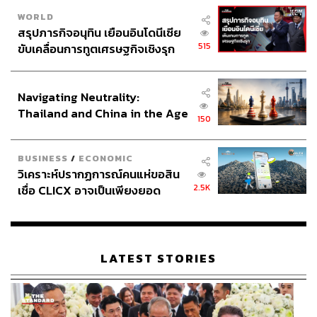
WORLD
สรุปภารกิจอนุทิน เยือนอินโดนีเซีย
515
ขับเคลื่อนการทูตเศรษฐกิจเชิงรุก
ประกาศหุ้นส่วนยุทธศาสตร์ไทย –
อินโดนีเซีย
Navigating Neutrality:
Thailand and China in the Age
150
of a New Global Order
BUSINESS
/
ECONOMIC
วิเคราะห์ปรากฏการณ์คนแห่ขอสิน
2.5K
เชื่อ CLICX อาจเป็นเพียงยอด
ภูเขาน้ำแข็ง ของปัญหาหนี้ครัว
เรือนไทยที่ถูกซุกไว้
LATEST STORIES