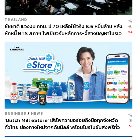
THAILAND
ชัชชาติ แจงงบ กทม. ปี 70 เหลือใช้จริง 8.6 หมื่นล้าน หลัง
94
หักหนี้ BTS สภาฯ ไฟเขียวรับหลักการ-จี้สางปัญหาโปรเจ
กต์ล่าช้า
BUSINESS
/
NEWS
‘Dutch Mill eStore’ เสิร์ฟความอร่อยถึงมือทุกจังหวัด
51
ทั่วไทย ช่องทางใหม่จากดัชมิลล์ พร้อมโปรโมชันส่งฟรีทั่ว
ประเทศ ส่งไว สั่งก่อนเที่ยง ได้ของวันถัดไป ส่งสินค้าแบบ