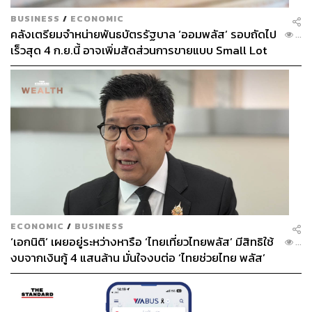
BUSINESS
/
ECONOMIC
คลังเตรียมจำหน่ายพันธบัตรรัฐบาล ‘ออมพลัส’ รอบถัดไป
...
เร็วสุด 4 ก.ย.นี้ อาจเพิ่มสัดส่วนการขายแบบ Small Lot
First มากขึ้น
ECONOMIC
/
BUSINESS
‘เอกนิติ’ เผยอยู่ระหว่างหารือ ‘ไทยเที่ยวไทยพลัส’ มีสิทธิใช้
...
งบจากเงินกู้ 4 แสนล้าน มั่นใจงบต่อ ‘ไทยช่วยไทย พลัส’
เฟส 2 มีเพียงพอ