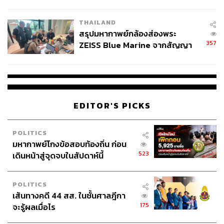
นัยทางการเมือง
THAILAND
สรุปมหากาพย์กล้องส่องพระ
357
ZEISS Blue Marine จากสัญญา
ผลิต 8.3 ล้าน สู่ข้อพิพาท ‘มา
เวลล์ฯ’ ฟ้อง ‘โทน บางแค’ ผิดนัด
จ่ายหนี้-แอบระบุแบรนด์
EDITOR'S PICKS
POLITICS
มหากาพย์โกงข้อสอบท้องถิ่น ก่อน
523
เดินหน้าสู่จุดจบในสัปดาห์นี้
POLITICS
เส้นทางคดี 44 สส. ในชั้นศาลฎีกา
175
จะรู้ผลเมื่อไร