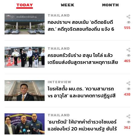
TODAY
WEEK
MONTH
THAILAND
กองปราบฯ สอบเข้ม ‘อดีตอธิบดี
555
สถ.’ คดีทุจริตสอบท้องถิ่น แจ้ง 6
ข้อหาหนัก จ่อชง ป.ป.ช. 12 ส.ค. นี้
THAILAND
ครอบครัวรับร่าง ฮลุน โซโล่ แล้ว
465
เตรียมส่งชันสูตรหาสาเหตุการเสีย
ชีวิต
INTERVIEW
ไขรหัสตั้ง ผบ.ตร. ‘ความสามารถ
438
vs อาวุโส’ และอนาคตการปฏิรูปสี
กากี กับ พล.ต.อ. เอก อังสนานนท์
THAILAND
‘ธนารัตน์’ ให้ปากคำตำรวจไซเบอร์
362
แฉช่องโหว่ 20 หน่วยงานรัฐ ยันไร้