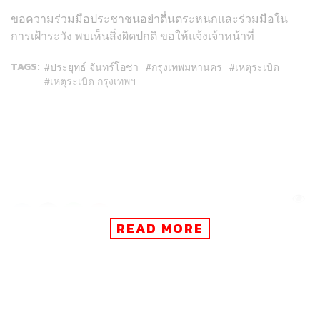
ขอความร่วมมือประชาชนอย่าตื่นตระหนกและร่วมมือใน
การเฝ้าระวัง พบเห็นสิ่งผิดปกติ ขอให้แจ้งเจ้าหน้าที่
TAGS:
ประยุทธ์ จันทร์โอชา
กรุงเทพมหานคร
เหตุระเบิด
เหตุระเบิด กรุงเทพฯ
40
READ MORE
ABOUT THE AUTHOR
THE STANDARD TEAM
กองบรรณาธิการ THE STANDARD