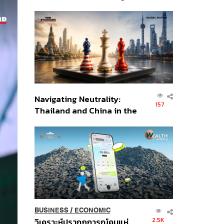
เศรษฐกิจเชิงรุก ประกาศหุ้น
ส่วนยุทธศาสตร์ไทย –
อินโดนีเซีย
Navigating Neutrality:
157
Thailand and China in the
Age of a New Global
Order
BUSINESS
/
ECONOMIC
2.5K
วิเคราะห์ปรากฏการณ์คนแห่