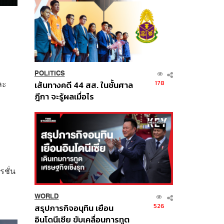
POLITICS
ละ
178
เส้นทางคดี 44 สส. ในชั้นศาล
ฎีกา จะรู้ผลเมื่อไร
รชั่น
WORLD
526
สรุปภารกิจอนุทิน เยือน
อินโดนีเซีย ขับเคลื่อนการทูต