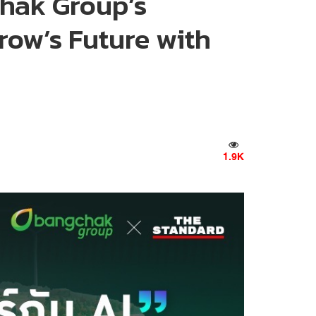
chak Group’s
rrow’s Future with
1.9K