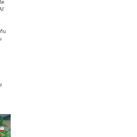
ัด
AI’
กับ
ม
ง