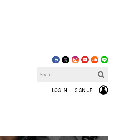
LOG IN
SIGN UP