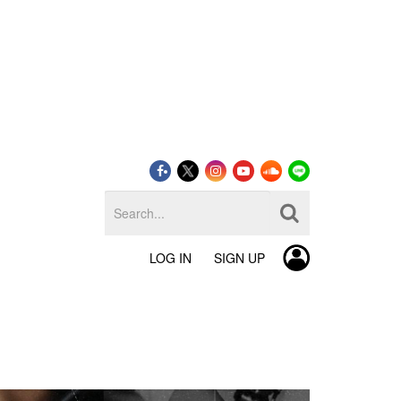
LOG IN
SIGN UP