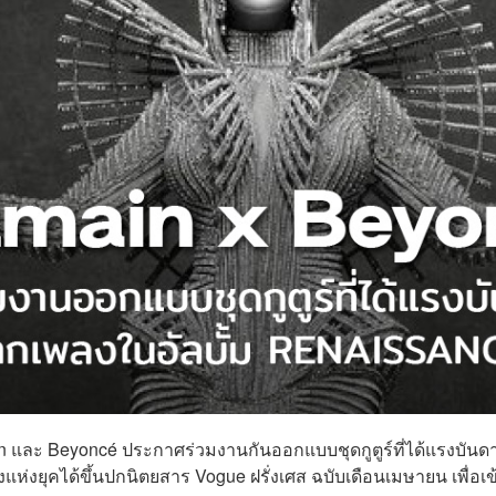
n และ Beyoncé ประกาศร่วมงานกันออกแบบชุดกูตูร์ที่ได้แรงบันด
งยุคได้ขึ้นปกนิตยสาร Vogue ฝรั่งเศส ฉบับเดือนเมษายน เพื่อเข้า