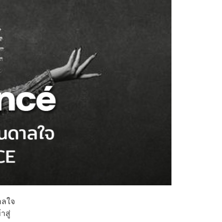
าลใจ
สู่