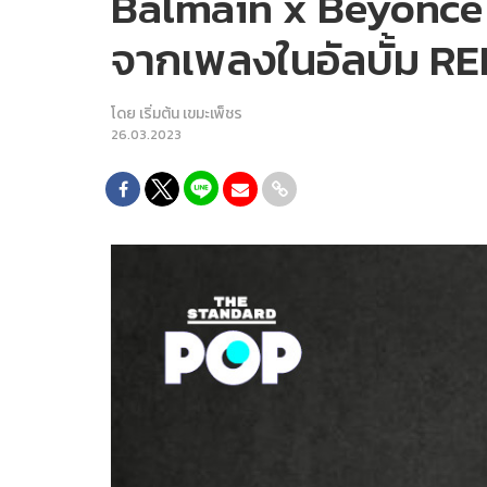
Balmain x Beyoncé ก
จากเพลงในอัลบั้ม 
โดย
เริ่มต้น เขมะเพ็ชร
26.03.2023