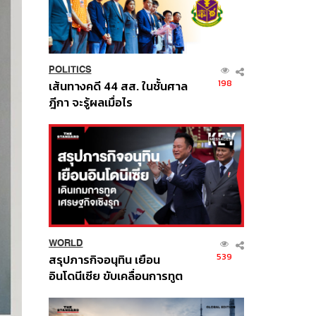
POLITICS
198
เส้นทางคดี 44 สส. ในชั้นศาล
ฎีกา จะรู้ผลเมื่อไร
WORLD
539
สรุปภารกิจอนุทิน เยือน
อินโดนีเซีย ขับเคลื่อนการทูต
เศรษฐกิจเชิงรุก ประกาศหุ้น
ส่วนยุทธศาสตร์ไทย –