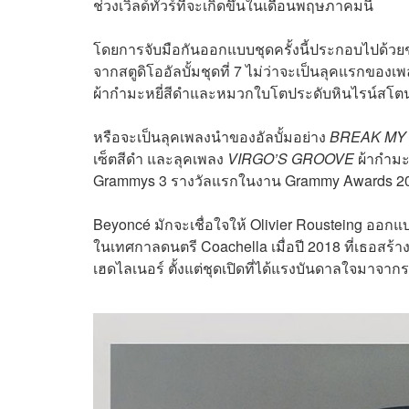
ช่วงเวิลด์ทัวร์ที่จะเกิดขึ้นในเดือนพฤษภาคมนี้
โดยการจับมือกันออกแบบชุดครั้งนี้ประกอบไปด้วยช
จากสตูดิโออัลบั้มชุดที่ 7 ไม่ว่าจะเป็นลุคแรกของเพล
ผ้ากำมะหยี่สีดำและหมวกใบโตประดับหินไรน์สโตนท
หรือจะเป็นลุคเพลงนำของอัลบั้มอย่าง
BREAK MY
เซ็ตสีดำ และลุคเพลง
VIRGO’S GROOVE
ผ้ากำมะห
Grammys 3 รางวัลแรกในงาน Grammy Awards 2
Beyoncé มักจะเชื่อใจให้ Olivier Rousteing ออกแ
ในเทศกาลดนตรี Coachella เมื่อปี 2018 ที่เธอสร้า
เฮดไลเนอร์ ตั้งแต่ชุดเปิดที่ได้แรงบันดาลใจมาจากรา