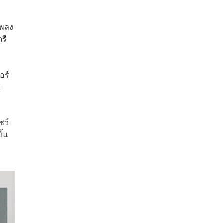
เพลง
ตรี
อร์
ล
ชว์
ึ้น