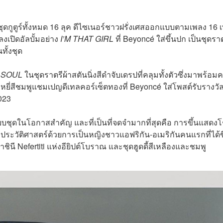
ุดกูตูร์ทั้งหมด 16 ลุค ดีไซเนอร์ชาวฝรั่งเศสออกแบบตามเพลง 16 
งเปิดอัลบั้มอย่าง
I’M THAT GIRL
ที่ Beyoncé ใส่ขึ้นปก เป็นชุดรา
ั้งชุด
 SOUL
ในชุดราตรีผ้าสตันนิ่งสีดำจับเดรปที่คลุมทั้งตัวซึ่งมาพร้อมค
ยี่สีชมพูแชมเปญดีเทลคอร์เซ็ตทองที่ Beyoncé ใส่โพสต์รับรางวั
023
บบชุดในโอกาสสำคัญ และที่เป็นที่จดจำมากที่สุดคือ การขึ้นแสดงโ
งประวัติศาสตร์ด้วยการเป็นหญิงชาวแอฟริกัน-อเมริกันคนแรกที่ได้ข
ชินี Nefertiti แห่งอียิปต์โบราณ และชุดฮูดดี้สีเหลืองและชมพู