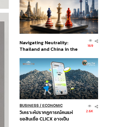
อินโดนีเซีย
Navigating Neutrality:
169
Thailand and China in the
Age of a New Global
Order
BUSINESS
/
ECONOMIC
2.6K
วิเคราะห์ปรากฏการณ์คนแห่
ขอสินเชื่อ CLICX อาจเป็น
เพียงยอดภูเขาน้ำแข็ง ของ