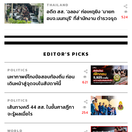
THAILAND
อดีต สส. ‘ฉลอง’ ก่อเหตุยิง ‘นายก
524
อบจ.นนทบุรี’ ที่สำนักงาน ตำรวจรุด
ลงพื้นที่
EDITOR'S PICKS
POLITICS
มหากาพย์โกงข้อสอบท้องถิ่น ก่อน
621
เดินหน้าสู่จุดจบในสัปดาห์นี้
POLITICS
เส้นทางคดี 44 สส. ในชั้นศาลฎีกา
254
จะรู้ผลเมื่อไร
WORLD