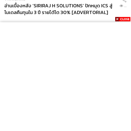
อ่านเบื้องหลัง ‘SIRIRAJ H SOLUTIONS’ ปักหมุด ICS สู่
...
โมเดลคืนทุนใน 3 ปี รายได้โต 30% [ADVERTORIAL]
News
Wealth
Pop
Podcast
Video
Now
Opinion
Careers
Events
Privacy
About
Contact
Policy
FOR
ADVERTISING
MEMBERSHIP