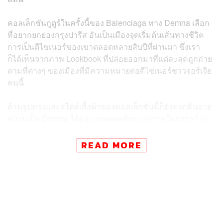
คอลเล็กชันกูตูร์ในครั้งนี้ของ Balenciaga ทาง Demna เลือก
ที่อยากยกย่องกรุงปารีส อันเป็นเมืองจุดเริ่มต้นเส้นทางชีวิต
การเป็นดีไซเนอร์ของเขาตลอดหลายสิบปีที่ผ่านมา ซึ่งเรา
ก็ได้เห็นจากภาพ Lookbook ที่ปล่อยออกมาที่แต่ละลุคถูกถ่าย
ตามที่ต่างๆ ของเมืองที่มีความหมายต่อดีไซเนอร์ชาวจอร์เจีย
คนนี้
ด้านรูปทรงและสไตล์เสื้อผ้าของคอลเล็กชันนี้ก็ยังคงกลิ่นอาย
ความเป็น Demna ได้อย่างหมดจดที่เขาเก่งกาจในการสร้าง
Archetype คนต่างๆ ที่นำบริบทมาจากหลากหลายสังคมและ
อาชีพมาผสมผสานอยู่ในหนึ่งในคอลเล็กชัน โดยในโชว์ก็มี
READ MORE
ตั้งแต่สามีของเขา BFRND, Isabella Hupert, Naomi
Campbell, Kim Kardashian จนถึง พีพี กฤษ์ มาเดินแบบให้
ซึ่งสำหรับพีพีเองก็เป็นการเดินแบบให้ Balenciaga เป็นครั้งที่
สองแล้ว ต่อจากแฟชั่นโชว์ที่เซี่ยงไฮ้ และทำให้เห็นว่าเขา
สามารถยกระดับความหมายการเป็นแบรนด์แอมบาสเดอร์
จากประเทศไทยได้ที่ไม่เพียงเป็นเรื่องของการโปรโมทสินค้า