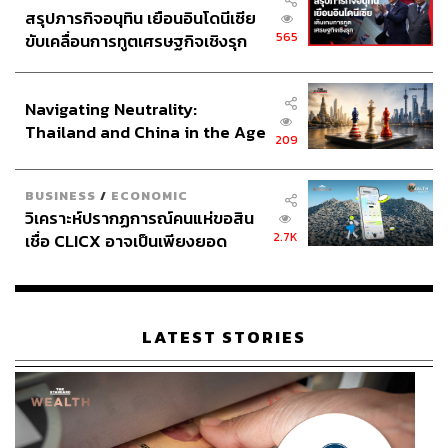
สรุปภารกิจอนุทิน เยือนอินโดนีเซีย
565
ขับเคลื่อนการทูตเศรษฐกิจเชิงรุก
ประกาศหุ้นส่วนยุทธศาสตร์ไทย –
อินโดนีเซีย
Navigating Neutrality:
Thailand and China in the Age
209
of a New Global Order
BUSINESS
/
ECONOMIC
วิเคราะห์ปรากฏการณ์คนแห่ขอสิน
2.7K
เชื่อ CLICX อาจเป็นเพียงยอด
ภูเขาน้ำแข็ง ของปัญหาหนี้ครัว
เรือนไทยที่ถูกซุกไว้
LATEST STORIES