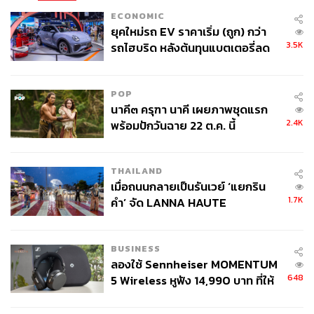
ECONOMIC
ยุคใหม่รถ EV ราคาเริ่ม (ถูก) กว่า
3.5K
รถไฮบริด หลังต้นทุนแบตเตอรี่ลด
ลง - จีนแห่บุกตลาดเกิดใหม่
POP
นาคี๓ ครุฑา นาคี เผยภาพชุดแรก
2.4K
พร้อมปักวันฉาย 22 ต.ค. นี้
THAILAND
เมื่อถนนกลายเป็นรันเวย์ ‘แยกริน
1.7K
คำ’ จัด LANNA HAUTE
COUTURE กลางสายฝน
BUSINESS
ลองใช้ Sennheiser MOMENTUM
648
5 Wireless หูฟัง 14,990 บาท ที่ให้
ผู้ใช้ถอดเปลี่ยนแบตเองได้ ก่อนกฎ
EU บังคับปีหน้า