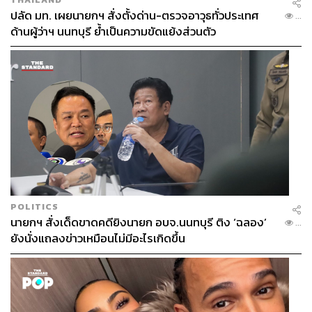
ปลัด มท. เผยนายกฯ สั่งตั้งด่าน-ตรวจอาวุธทั่วประเทศ
...
ด้านผู้ว่าฯ นนทบุรี ย้ำเป็นความขัดแย้งส่วนตัว
POLITICS
นายกฯ สั่งเด็ดขาดคดียิงนายก อบจ.นนทบุรี ติง ‘ฉลอง’
...
ยังนั่งแถลงข่าวเหมือนไม่มีอะไรเกิดขึ้น