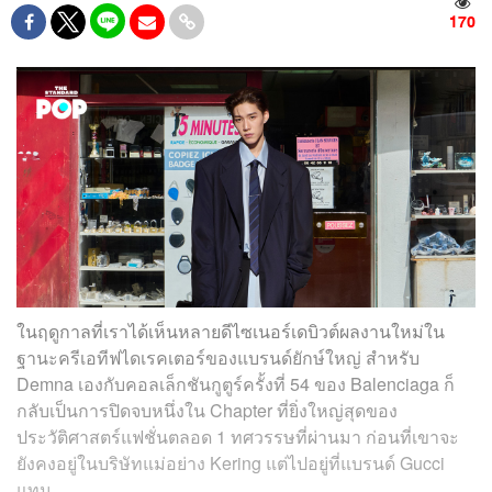
170
ในฤดูกาลที่เราได้เห็นหลายดีไซเนอร์เดบิวต์ผลงานใหม่ใน
ฐานะครีเอทีฟไดเรคเตอร์ของแบรนด์ยักษ์ใหญ่ สำหรับ
Demna เองกับคอลเล็กชันกูตูร์ครั้งที่ 54 ของ Balenciaga ก็
กลับเป็นการปิดจบหนึ่งใน Chapter ที่ยิ่งใหญ่สุดของ
ประวัติศาสตร์แฟชั่นตลอด 1 ทศวรรษที่ผ่านมา ก่อนที่เขาจะ
ยังคงอยู่ในบริษัทแม่อย่าง Kering แต่ไปอยู่ที่แบรนด์ Gucci
แทน