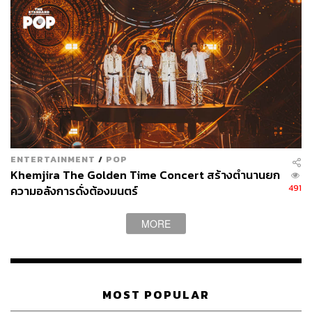
TAGS:
BOWKYLION
โบกี้-พิชญ์สินี วีระสุทธิมาศ
ENTERTAINMENT
/
POP
Khemjira The Golden Time Concert สร้างตำนานยก
491
ความอลังการดั่งต้องมนตร์
MORE
283
MOST POPULAR
ABOUT THE AUTHOR