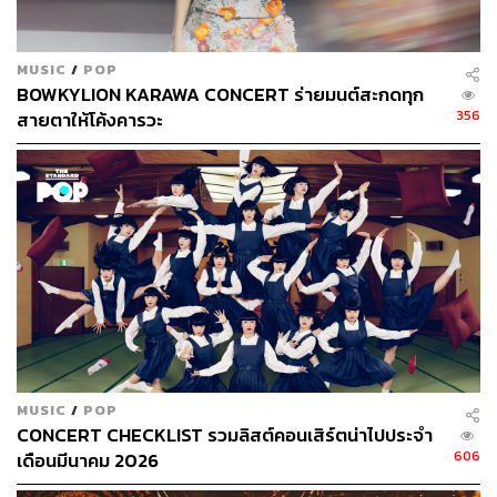
MUSIC
/
POP
BOWKYLION KARAWA CONCERT ร่ายมนต์สะกดทุก
356
สายตาให้โค้งคารวะ
นอกจากสไตล์ดนตรีและเนื้อหาของเพลงที่แตกต่าง ด้านมิวสิ
กวิดีโอครั้งนี้ BOWKYLION ยังจัดหนักจัดเต็มด้วยเสื้อผ้าหน้า
ผมที่มีความเซ็กซี่และดุดันมากขึ้น จนเรียกว่าได้
คนเฬว (bad
bowky)
คือผลงานเพลงที่ทำให้แฟนๆ ได้สัมผัสกับแง่มุมใหม่ๆ
ของเธออย่างครบถ้วนรอบด้าน ซึ่งเราต้องติดตามกันต่อไปว่า
บทเพลงในอัลบั้มชุดใหม่ที่เธอกำลังซุ่มทำอยู่ในตอนนี้จะมี
สีสันที่แตกต่างไปจากผลงานอื่นๆ ของเธออย่างไรอีกบ้าง
รับชมมิวสิกวิดีโอได้ที่นี่
MUSIC
/
POP
CONCERT CHECKLIST รวมลิสต์คอนเสิร์ตน่าไปประจำ
606
เดือนมีนาคม 2026