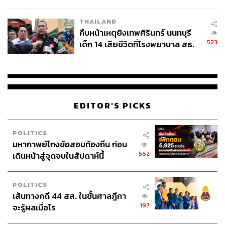
สอบปมขโมยปืนปู่ก่อเหตุ
THAILAND
คืบหน้าเหตุยิงเทพศิรินทร์ นนทบุรี
523
เด็ก 14 เสียชีวิตที่โรงพยาบาล สธ.
ยืนยันครูเสียชีวิต 5 ราย เจ็บ 22
ราย
EDITOR'S PICKS
POLITICS
มหากาพย์โกงข้อสอบท้องถิ่น ก่อน
562
เดินหน้าสู่จุดจบในสัปดาห์นี้
POLITICS
เส้นทางคดี 44 สส. ในชั้นศาลฎีกา
197
จะรู้ผลเมื่อไร