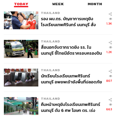
TODAY
WEEK
MONTH
สุพัฒน์ ศิวะพรพันธ์
THAILAND
Content Creator ผู้หลงใหลในทุกศาสตร์และ
วัฒนธรรมของประเทศญี่ปุ่น
รอง ผบ.ตร. บัญชาการเหตุยิง
1.3K
โรงเรียนเทพศิรินทร์ นนทบุรี สั่ง
ค้นหา 2 รอบยืนยันไร้คนติดค้าง พบ
ศพปู่-ย่าที่บ้านพักผู้ก่อเหตุ
THAILAND
สื่อนอกจับตากราดยิง รร. ใน
1.2K
นนทบุรี ชี้ไทยมีอัตราครอบครองปืน
สูงในระดับต้นของภูมิภาค
THAILAND
นักเรียนโรงเรียนเทพศิรินทร์
807
นนทบุรี อพยพเข้ายังพื้นที่ปลอดภัย
ชั่วคราว หลังเหตุใช้อาวุธปืนภายใน
โรงเรียนคลี่คลาย
THAILAND
คืบหน้าเหตุยิงโรงเรียนเทพศิรินทร์
663
นนทบุรี ดับ 6 ศพ โฆษก ตร. เร่ง