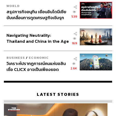
WORLD
สรุปภารกิจอนุทิน เยือนอินโดนีเซีย
539
ขับเคลื่อนการทูตเศรษฐกิจเชิงรุก
ประกาศหุ้นส่วนยุทธศาสตร์ไทย –
อินโดนีเซีย
Navigating Neutrality:
Thailand and China in the Age
169
of a New Global Order
BUSINESS
/
ECONOMIC
วิเคราะห์ปรากฏการณ์คนแห่ขอสิน
2.6K
เชื่อ CLICX อาจเป็นเพียงยอด
ภูเขาน้ำแข็ง ของปัญหาหนี้ครัว
เรือนไทยที่ถูกซุกไว้
LATEST STORIES