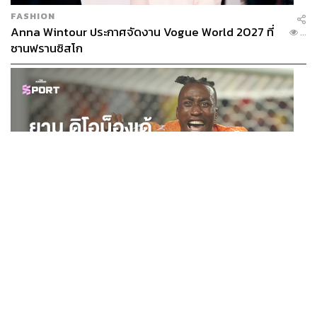
FASHION
Anna Wintour ประกาศจัดงาน Vogue World 2027 ที่
...
ซานฟรานซิสโก
SPORT
ยาน ดิโอม็องเด้ 2 ปีก่อนยังไร้สโมสรอาชีพ สู่นักเตะค่าตัว
...
125 ล้านยูโร กับคำสัญญาถึงน้องสาวผู้ล่วงลับ