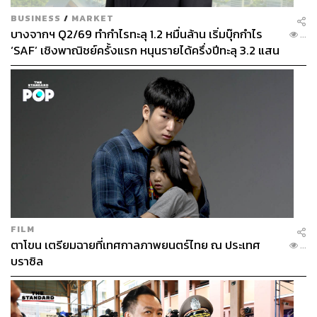
BUSINESS
/
MARKET
บางจากฯ Q2/69 ทำกำไรทะลุ 1.2 หมื่นล้าน เริ่มบุ๊กกำไร
...
‘SAF’ เชิงพาณิชย์ครั้งแรก หนุนรายได้ครึ่งปีทะลุ 3.2 แสน
ล้าน
FILM
ตาโขน เตรียมฉายที่เทศกาลภาพยนตร์ไทย ณ ประเทศ
...
บราซิล