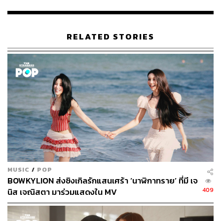
บรรยายถึงการเห็นคนที่แอบรักยังไม่มูฟออนจากความรัก
ครั้งเก่าเสียที มัวแต่จมปลักกับคนที่ทำให้ต้องเสียน้ำตาแต่ก็ยัง
อยากจะกลับไปหาคนคนนั้น และกลับเป็นเราเองที่ต้องคอย
RELATED STORIES
ปลอบโยนและเป็นที่พักพิง แต่งเพลงให้ก็แล้ว ชวนมาฟังเพลง
ที่ห้องก็แล้ว แต่เธอก็ยังไม่เลือกเรา หรือว่าเรายังเป็น ‘คนเฬว’
ไม่พอ เธอจึงไม่หันมามองเราเสียที
MUSIC
/
POP
BOWKYLION ส่งซิงเกิลรักแสนเศร้า ‘นาฬิกาทราย’ ที่มี เจ
409
นิส เจณิสตา มาร่วมแสดงใน MV