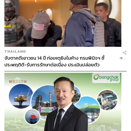
THAILAND
จับตาคดีเยาวชน 14 ปี ก่อเหตุยิงในห้าง กรมพินิจฯ ชี้
...
ประพฤติดี-รับการรักษาต่อเนื่อง ประเมินปล่อยตัว