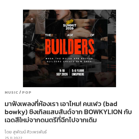
/
MUSIC
POP
มาฟังเพลงที่ห้องเรา เอาไหม! คนเฬว (bad
bowky) ซิงเกิลแสบสันต์จาก BOWKYLION กับ
เฉดสีใหม่จากดนตรีที่ฉีกไปจากเดิม
โดย
สุพัฒน์ ศิวะพรพันธ์
25.11.2022