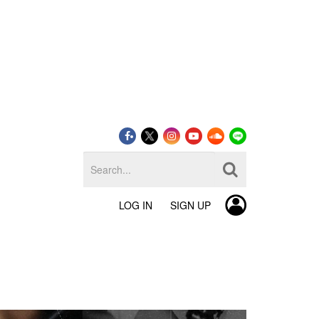
LOG IN
SIGN UP