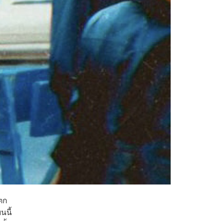
แตก
นนี้