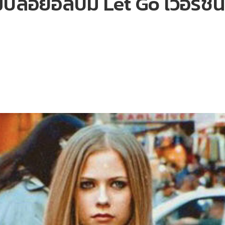
มปล่อยอัลบั้ม Let Go เวอร์