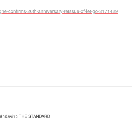
gne-confirms-20th-anniversary-reissue-of-let-go-3171429
์ สำนักข่าว THE STANDARD