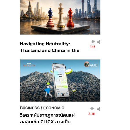
อินโดนีเซีย
Navigating Neutrality:
143
Thailand and China in the
Age of a New Global
Order
BUSINESS
/
ECONOMIC
2.4K
วิเคราะห์ปรากฏการณ์คนแห่
ขอสินเชื่อ CLICX อาจเป็น
เพียงยอดภูเขาน้ำแข็ง ของ