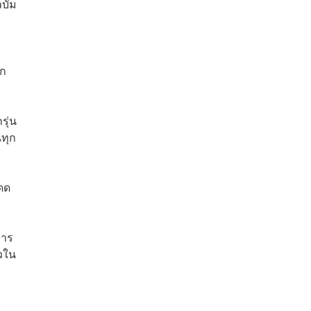
บั้ม
ีก
รุ่น
ทุก
โดด
การ
้วใน