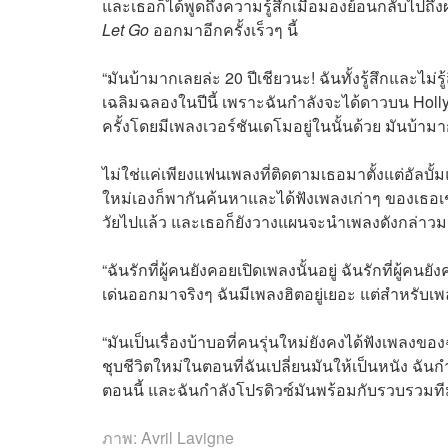
และเธอก็ได้พูดถึงความรู้สึกเมื่อมองย้อนกลับไปถ
Let Go
ออกมาอีกครั้งเร็วๆ นี้
“มันบ้ามากเลยล่ะ 20 ปีเชียวนะ! ฉันทั้งรู้สึกและไม่ร
เฉลิมฉลองในปีนี้ เพราะฉันกำลังจะได้ดาวบน Holl
ครั้งโดยมีเพลงเวอร์ชันเดโมอยู่ในนั้นด้วย มันบ้ามา
ไม่ใช่แค่เพียงแฟนเพลงที่ติดตามเธอมาตั้งแต่อัลบั้ม
ใหม่เองก็พากันค้นหาและได้ฟังเพลงเก่าๆ ของเธอ
วัยไปแล้ว และเธอก็ยังวางแผนจะนำเพลงดังกล่า
“ฉันรักที่ผู้คนยังคอยเปิดเพลงนั้นอยู่ ฉันรักที่ผู้คนย
เด่นออกมาจริงๆ ฉันมีเพลงฮิตอยู่เยอะ แต่สำหรับเพล
“มันเป็นเรื่องบ้าบอที่คนรุ่นใหม่ยังคงได้ฟังเพลงของฉ
ชุบชีวิตใหม่ในตอนที่ฉันเปลี่ยนมันให้เป็นหนัง ฉันก
ตอนนี้ และฉันกำลังโปรดิวซ์มันพร้อมกับรวบรวมท
ภาพ: Avril Lavigne