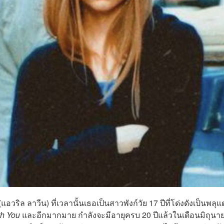
ริล ลาวีน) ที่เวลานั้นเธอเป็นสาวพังก์วัย 17 ปีที่โด่งดังเป็นพลุ
th You
และอีกมากมาย กำลังจะมีอายุครบ 20 ปีแล้วในเดือนมิถุนาย