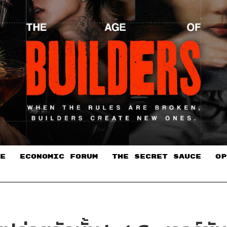
E
ECONOMIC FORUM
THE SECRET SAUCE​
OP