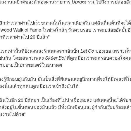
ึงผลงานเดบิวต์ของตัวเองผ่านรายการ
Uproxx
รวมไปถึงการปล่อยอัล
ู้สึกว่าเวลาผ่านไปเร็วขนาดนั้นในเวลาเดียวกัน แต่ฉันตื่นเต้นที่จะได้
ywood Walk of Fame ในช่วงใกล้ๆ วันครบรอบ เราจะปล่อยอัลบั้มอ
กที่เวลาผ่านไป 20 ปีแล้ว”
แรกเท่านั้นที่ยังคงหลงรักเพลงจากอัลบั้ม
Let Go
ของเธอ เพราะเด็ก
เช่นกัน โดยเฉพาะเพลง
Sk8er Boi
ที่ดูเหมือนว่าจะครอบครองใจคน
วมาขยายเป็นภาพยนตร์ในอนาคต
ังคงรู้สึกอบอุ่นกับมัน มันเป็นสิ่งที่พิเศษและยูนีกมากที่จะได้มีเพลงที่
งนั้นแล้วทุกคนดูเหมือนว่าเข้าถึงมันได้
ันในอีก 20 ปีถัดมา เป็นเรื่องที่ไม่น่าเชื่อเลยล่ะ แต่เพลงนี้จะได้รับ
ำลังอยู่ในขั้นตอนของมันแล้ว มีทั้งนักเขียนและผู้กำกับเรียบร้อยแล
ีมงานไปด้วย”