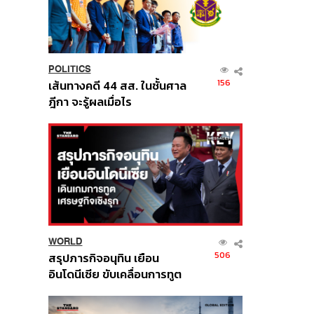
POLITICS
156
เส้นทางคดี 44 สส. ในชั้นศาล
ฎีกา จะรู้ผลเมื่อไร
WORLD
506
สรุปภารกิจอนุทิน เยือน
อินโดนีเซีย ขับเคลื่อนการทูต
เศรษฐกิจเชิงรุก ประกาศหุ้น
ส่วนยุทธศาสตร์ไทย –