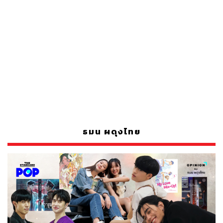
ธมน ผดุงไทย