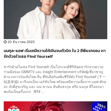
20 ธันวาคม 2023
นนกุล-แอฟ เริ่มเคมีหวานให้เขินจนตัวบิด ใน 2 อีพีแรกของ หา
รักด้วยใจเธอ Find Yourself
หารักด้วยใจเธอ Find Yourself เป็นโปรเจกต์ซีรีส์สุดน่ารักจากความ
ร่วมมือของ GMMTV และ Insight Entertainment บริษัทผู้เชี่ยวชาญ
ด้านวงการบันเทิงไทย-จีน ที่จับมือกันหยิบซีรีส์ดัง Find Yourself (下一
站是幸福) มารีเมกเป็นเวอร์ชันไทย พร้อมเคมีหวานเยิ้มจาก แอฟ-ทักษ
อร ภักดิ์สุขเจริญ และ นน-ชานน สันตินธรกุล หรือ นนกุล ที่โคจรมา
พบกันเป็นครั้งแรก ซีรีส์ ...