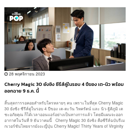
28 พฤศจิกายน 2023
Cherry Magic 30 ยังซิง ซีรีส์คู่ในรอบ 4 ปีของ เต-นิว พร้อม
ออกฉาย 9 ธ.ค. นี้
สิ้นสุดการรอคอยสำหรับใครหลายๆ คน เพราะในที่สุด Cherry Magic
30 ยังซิง ซีรีส์คู่ในรอบ 4 ปีของ เต-ตะวัน วิหครัตน์ และ นิว-ฐิติภูมิ เต
ชะอภัยคุณ ก็ได้เวลาออนแอร์อย่างเป็นทางการแล้ว โดยมีแผนจะออก
อากาศในวันที่ 9 ธันวาคมนี้ Cherry Magic 30 ยังซิง คือซีรีส์ฉบับรีเม
กเวอร์ชันไทยจากมังงะญี่ปุ่น Cherry Magic! Thirty Years of Virginity