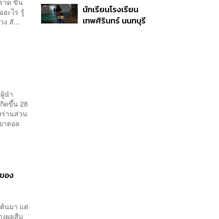
ราด ขึ้น
นักเรียนโรงเรียน
ผลิต 8.3 ล้าน สู่ข้อ
ืออะไร รู้
เทพศิรินทร์ นนทบุรี
พิพาท ‘มาเวลล์ฯ’ ฟ้อง
ง สั...
อพยพเข้ายังพื้นที่
‘โทน บางแค’ ผิดนัดจ่าย
ปลอดภัยชั่วคราว หลัง
หนี้-แอบระบุแบรนด์
เหตุใช้อาวุธปืนภายใน
โรงเรียนคลี่คลาย
ู้นำ
ิดขึ้น 28
หร่านส่วน
งอยาตอล
 ของ
ต้นมา แต่
้างผลสืบ