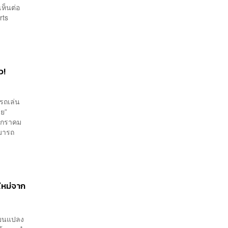
เห็นต่อ
rts
ว!
ารถเล่น
้วย”
 มกราคม
มารถ
ใหม่จาก
ี่ยนแปลง