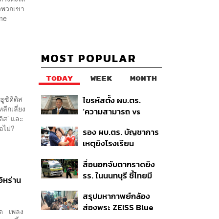
้วพวกเขา
ane
MOST POPULAR
TODAY
WEEK
MONTH
ธูซิดิดิส
ไขรหัสตั้ง ผบ.ตร.
ีกเลี่ยง
‘ความสามารถ vs
ิดิส’ และ
อาวุโส’ และอนาคตการ
อไม่?
รอง ผบ.ตร. บัญชาการ
ปฏิรูปสีกากี กับ
เหตุยิงโรงเรียน
พล.ต.อ. เอก อังสนา
เทพศิรินทร์ นนทบุรี สั่ง
นนท์
สื่อนอกจับตากราดยิง
ค้นหา 2 รอบยืนยันไร้คน
รร. ในนนทบุรี ชี้ไทยมี
ติดค้าง พบศพปู่-ย่าที่
อิหร่าน
อัตราครอบครองปืนสูง
บ้านพักผู้ก่อเหตุ
สรุปมหากาพย์กล้อง
ในระดับต้นของภูมิภาค
ส่องพระ ZEISS Blue
นิด เพลง
Marine จากสัญญา