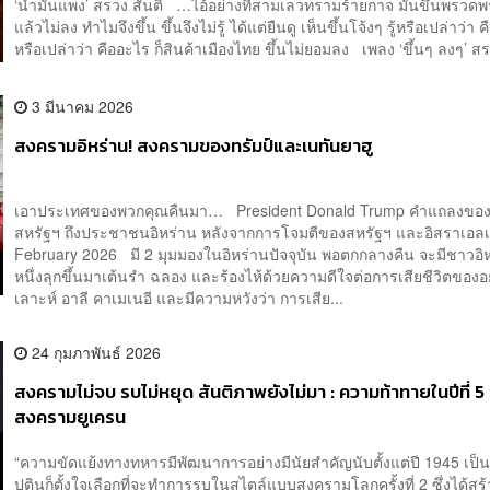
‘น้ำมันแพง’ สรวง สันติ …ไอ้อย่างที่สามเลวทรามร้ายกาจ มันขึ้นพรวดพ
แล้วไม่ลง ทำไมจึงขึ้น ขึ้นจึงไม่รู้ ได้แต่ยืนดู เห็นขึ้นโจ้งๆ รู้หรือเปล่าว่า ค
หรือเปล่าว่า คืออะไร ก็สินค้าเมืองไทย ขึ้นไม่ยอมลง เพลง ‘ขึ้นๆ ลงๆ’ สรว
3 มีนาคม 2026
สงครามอิหร่าน! สงครามของทรัมป์และเนทันยาฮู
เอาประเทศของพวกคุณคืนมา… President Donald Trump คำแถลงของผ
สหรัฐฯ ถึงประชาชนอิหร่าน หลังจากการโจมตีของสหรัฐฯ และอิสราเอลเก
February 2026 มี 2 มุมมองในอิหร่านปัจจุบัน พอตกกลางคืน จะมีชาวอิ
หนึ่งลุกขึ้นมาเต้นรำ ฉลอง และร้องไห้ด้วยความดีใจต่อการเสียชีวิตขอ
เลาะห์ อาลี คาเมเนอี และมีความหวังว่า การเสีย...
24 กุมภาพันธ์ 2026
สงครามไม่จบ รบไม่หยุด สันติภาพยังไม่มา : ความท้าทายในปีที่ 5
สงครามยูเครน
“ความขัดแย้งทางทหารมีพัฒนาการอย่างมีนัยสำคัญนับตั้งแต่ปี 1945 เป็น
ปูตินก็ตั้งใจเลือกที่จะทำการรบในสไตล์แบบสงครามโลกครั้งที่ 2 ซึ่งได้สร