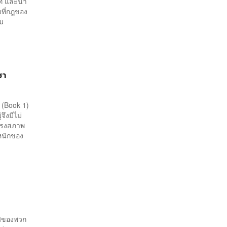
แท้ และนำ
บที่กฎของ
hau
ชา
 (Book 1)
ึงมีไม่
ำรงสภาพ
งหนักของ
เทศของพวก