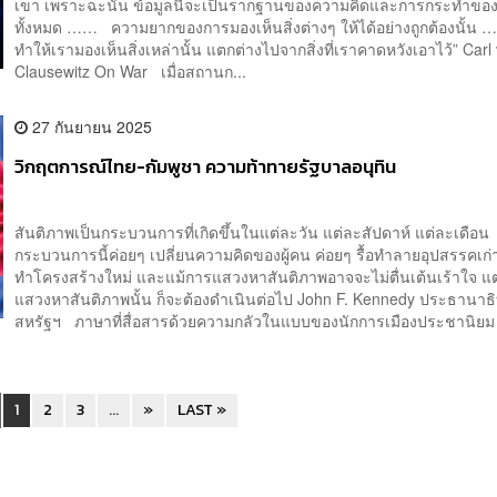
เขา เพราะฉะนั้น ข้อมูลนี้จะเป็นรากฐานของความคิดและการกระทำของ
ทั้งหมด …… ความยากของการมองเห็นสิ่งต่างๆ ให้ได้อย่างถูกต้องนั้น …
ทำให้เรามองเห็นสิ่งเหล่านั้น แตกต่างไปจากสิ่งที่เราคาดหวังเอาไว้” Carl
Clausewitz On War เมื่อสถานก...
27 กันยายน 2025
วิกฤตการณ์ไทย-กัมพูชา ความท้าทายรัฐบาลอนุทิน
สันติภาพเป็นกระบวนการที่เกิดขึ้นในแต่ละวัน แต่ละสัปดาห์ แต่ละเดือน
กระบวนการนี้ค่อยๆ เปลี่ยนความคิดของผู้คน ค่อยๆ รื้อทำลายอุปสรรคเก่
ทำโครงสร้างใหม่ และแม้การแสวงหาสันติภาพอาจจะไม่ตื่นเต้นเร้าใจ แ
แสวงหาสันติภาพนั้น ก็จะต้องดำเนินต่อไป John F. Kennedy ประธานาธิ
สหรัฐฯ ภาษาที่สื่อสารด้วยความกลัวในแบบของนักการเมืองประชานิยม [
1
2
3
...
»
LAST »