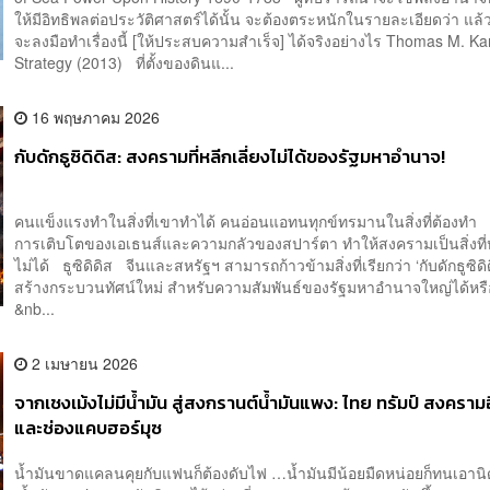
ให้มีอิทธิพลต่อประวัติศาสตร์ได้นั้น จะต้องตระหนักในรายละเอียดว่า แล
จะลงมือทำเรื่องนี้ [ให้ประสบความสำเร็จ] ได้จริงอย่างไร Thomas M. K
Strategy (2013) ที่ตั้งของดินแ...
16 พฤษภาคม 2026
กับดักธูซิดิดิส: สงครามที่หลีกเลี่ยงไม่ได้ของรัฐมหาอำนาจ!
คนแข็งแรงทำในสิ่งที่เขาทำได้ คนอ่อนแอทนทุกข์ทรมานในสิ่งที่ต้องทำ 
การเติบโตของเอเธนส์และความกลัวของสปาร์ตา ทำให้สงครามเป็นสิ่งที่หล
ไม่ได้ ธูซิดิดิส จีนและสหรัฐฯ สามารถก้าวข้ามสิ่งที่เรียกว่า ‘กับดักธูซิด
สร้างกระบวนทัศน์ใหม่ สำหรับความสัมพันธ์ของรัฐมหาอำนาจใหญ่ได้หรื
&nb...
2 เมษายน 2026
จากเชงเม้งไม่มีน้ำมัน สู่สงกรานต์น้ำมันแพง: ไทย ทรัมป์ สงคราม
และช่องแคบฮอร์มุซ
น้ำมันขาดแคลนคุยกับแฟนก็ต้องดับไฟ …น้ำมันมีน้อยมืดหน่อยก็ทนเอา