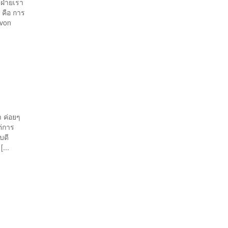
ฝ่ายเรา
 คือ การ
 von
า ค่อยๆ
ต่การ
บดี
...