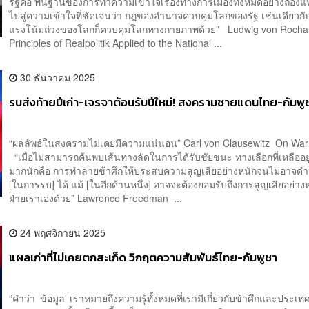
รัฐคือ พื้นฐานของการทำความเข้าใจเรื่องทางการเมืองทั้งหมดอย่างถ่อง
ไปสู่ความเข้าใจที่ชัดเจนว่า กฎของอำนาจควบคุมโลกของรัฐ เช่นเดียวกั
แรงโน้มถ่วงของโลกก็ควบคุมโลกทางกายภาพด้วย” Ludwig von Roc
Principles of Realpolitik Applied to the National ...
30 ธันวาคม 2025
รบส่งท้ายปีเก่า-เจรจาต้อนรับปีใหม่! สงครามชายแดนไทย-กัมพู
“ผลลัพธ์ในสงครามไม่เคยมีความแน่นอน” Carl von Clausewitz On War
“เมื่อไม่สามารถค้นพบเส้นทางลัดในการได้รับชัยชนะ ทางเลือกที่เหลืออยู่จ
มากนักคือ การทำลายข้าศึกให้ประสบความสูญเสียอย่างหนักจนไม่อาจด
[ในการรบ] ได้ แม้ [ในอีกด้านหนึ่ง] อาจจะต้องยอมรับถึงการสูญเสียอย่า
ฝ่ายเราเองด้วย” Lawrence Freedman ...
24 พฤศจิกายน 2025
แผลเก่าที่ไม่เคยตกสะเก็ด วิกฤตความสัมพันธ์ไทย-กัมพูชา
“คำว่า ‘ข้อมูล’ เราหมายถึงความรู้ทั้งหมดที่เรามีเกี่ยวกับข้าศึกและประ