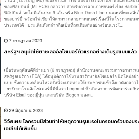
ของฟิลิปปินส์ (MTRCB) กล่าวว่า สำหรับการฉายภาพยนตร์เรื่อง Barbie
ฟิลิปปินส์ ‘จะไม่มีเส้นประ 9 เส้น หรือ Nine-Dash Line บนแผนที่ทะเลจี
ของบาร์บี้’ พร้อมไฟเขียวให้สามารถฉายภาพยนตร์เรื่องนี้ในโรงภาพยนตร์
ประเทศได้ ประเด็นดังกล่าวถือเป็นที่ถกเถียงกันอย่างร้อนแรงใ...
7 กรกฎาคม 2023
สหรัฐฯ อนุมัติใช้ยาชะลออัลไซเมอร์ตัวแรกอย่างเต็มรูปแบบแล้ว
เมื่อวันพฤหัสบดีที่ผ่านมา (6 กรกฎาคม) สำนักงานคณะกรรมการอาหาร
สหรัฐอเมริกา (FDA) ได้อนุมัติการใช้งานยารักษาอัลไซเมอร์ชนิดใหม่อย่า
แบบ ซึ่งความเคลื่อนไหวครั้งนี้จะเปิดทางให้ประชาชนเข้าถึงยาดังกล่าวไ
ยารักษาโรคอัลไซเมอร์นี้มีชื่อว่า Leqembi ซึ่งเกิดจากการพัฒนาร่วมกัน
บริษัท Eisai ของญี่ปุ่น และบริษัท Biogen ของส...
29 มิถุนายน 2023
วิจัยเผย โลกรวนมีส่วนทำให้เหตุความรุนแรงในครอบครัวของป
เอเชียใต้เพิ่มขึ้น