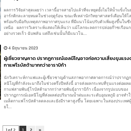
ผลการวิจัยล่าสุดเผยว่า เวลานี้อาจสายไปแล้วที่จะหยุดยั้งไม่ให้น้ำแข็ง
อาร์กติกละลายหมดในช่วงฤดูร้อน ขณะที่เหล่านักวิทยาศาสตร์เตือนให้โ
พร้อมรับมือกับเหตุสภาพอากาศรุนแรง ที่มีแนวโน้มปรับตัวเพิ่มสูงขึ้นในซ
เหนือ ผลการวิเคราะห์แสดงให้เห็นว่า แม้โลกจะลดการปล่อยก๊าซเรือนก
อย่างรวดเร็ว ฉับพลัน แต่ถึงเช่นนั้นก็มีแนวโน...
4 มิถุนายน 2023
ผู้เชี่ยวชาญคาด ปรากฏการณ์เอลนีโญอาจก่อความเสี่ยงรุนแรงต
กาแฟโรบัสต้ามากกว่าอาราบิก้า
นักวิเคราะห์กาแฟและผู้เชี่ยวชาญด้านสภาพอากาศคาดการณ์ว่าปรากฏก
ลนีโญที่กำลังจะมาถึงในช่วงครึ่งปีหลังนี้ อาจส่งผลกระทบที่รุนแรงต่อผลผ
กาแฟสายพันธุ์โรบัสต้ามากกว่าสายพันธุ์อาราบิก้า เนื่องจากรูปแบบของ
ปรากฏการณ์เอลนีโญที่ส่งผลต่อปริมาณน้ำฝนและระดับอุณหภูมิ อาจทำใ
เมล็ดกาแฟโรบัสต้าลดลงและยังมีราคาสูงขึ้น โดยเฉพาะในสองประเทศผู
ยใ...
1 of 2
1
2
»