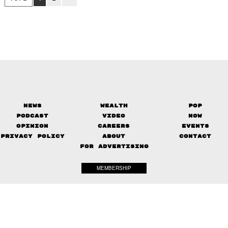
News
Wealth
Pop
Podcast
Video
Now
Opinion
Careers
Events
Privacy Policy
About
Contact
FOR ADVERTISING
MEMBERSHIP
© 2017-
2026
The Standard. All rights reserved.