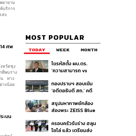
ามพยายาม
ห้บริการ
รส่ง
MOST POPULAR
ม 14 ศพ
TODAY
WEEK
MONTH
ไขรหัสตั้ง ผบ.ตร.
ังหวัดชุง
‘ความสามารถ vs
ที่พบร่าง
อาวุโส’ และอนาคตการ
ยกัน ทาง
กองปราบฯ สอบเข้ม
ปฏิรูปสีกากี กับ
ย่างน้อย
‘อดีตอธิบดี สถ.’ คดี
พล.ต.อ. เอก อังสนา
ทุจริตสอบท้องถิ่น แจ้ง
นนท์
สรุปมหากาพย์กล้อง
6 ข้อหาหนัก จ่อชง
ส่องพระ ZEISS Blue
ป.ป.ช. 12 ส.ค. นี้
ประบน
Marine จากสัญญา
ครอบครัวรับร่าง ฮลุน
ผลิต 8.3 ล้าน สู่ข้อ
โซโล่ แล้ว เตรียมส่ง
พิพาท ‘มาเวลล์ฯ’ ฟ้อง
รทัศน์