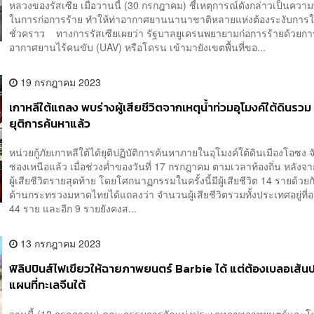
หลวงของรัสเซีย เมื่อวานนี้ (30 กรกฎาคม) ชี้เหตุการณ์ดังกล่าวเป็นคว
ในการก่อการร้าย ทำให้ท่าอากาศยานนานาชาติหลายแห่งต้องระงับการใ
ชั่วคราว ทางการรัสเซียเผยว่า รัฐบาลยูเครนพยายามก่อการร้ายด้วยกา
อากาศยานไร้คนขับ (UAV) หรือโดรน เข้ามายังเขตพื้นที่ขอ...
19 กรกฎาคม 2023
เกาหลีใต้แถลง พบร่างผู้เสียชีวิตจากเหตุน้ำท่วมอุโมงค์ใต้ดินรว
ยุติการค้นหาแล้ว
หน่วยกู้ภัยเกาหลีใต้ได้ยุติปฏิบัติการค้นหาภายในอุโมงค์ใต้ดินเมืองโอซง จ
ชองเหนือแล้ว เมื่อช่วงค่ำของวันที่ 17 กรกฎาคม ตามเวลาท้องถิ่น หลังจาก
ผู้เสียชีวิตรายสุดท้าย โดยโศกนาฏกรรมในครั้งนี้มีผู้เสียชีวิต 14 รายด้ว
ด้านกระทรวงมหาดไทยได้แถลงว่า จำนวนผู้เสียชีวิตรวมทั้งประเทศอยู่ที่อ
44 ราย และอีก 9 รายยังคงส...
13 กรกฎาคม 2023
ฟิลิปปินส์ไฟเขียวให้ฉายภาพยนตร์ Barbie ได้ แต่ต้องเบลอเส้น
แผนที่ทะเลจีนใต้
วานนี้ (12 กรกฎาคม) คณะกรรมการจัดแบ่งประเภทภาพภาพยนตร์และโท