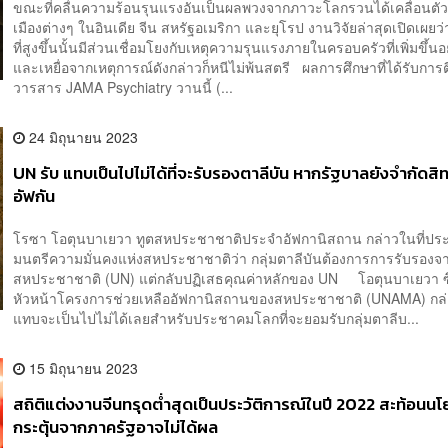
ขณะที่คลื่นความร้อนรุนแรงอันเป็นผลพวงจากภาวะโลกรวนได้เคลื่อนตัว
เมืองต่างๆ ในอินเดีย จีน สหรัฐอเมริกา และยุโรป งานวิจัยล่าสุดเปิดเผยว่
ที่สูงขึ้นนั้นมีส่วนเชื่อมโยงกับเหตุความรุนแรงภายในครอบครัวที่เพิ่มขึ้น
และเหยื่อจากเหตุการณ์ดังกล่าวก็หนีไม่พ้นสตรี ผลการศึกษาที่ได้รับการต
วารสาร JAMA Psychiatry วานนี้ (...
24 มิถุนายน 2023
UN รับ แทบเป็นไปไม่ได้ที่จะรับรองตาลีบัน หากรัฐบาลยังจำกัดสิท
อัฟกัน
โรซา โอตุนบาเยวา ทูตสหประชาชาติประจำอัฟกานิสถาน กล่าวในที่ป
มนตรีความมั่นคงแห่งสหประชาชาติว่า กลุ่มตาลีบันต้องการการรับรองจ
สหประชาชาติ (UN) แต่กลับปฏิเสธคุณค่าหลักของ UN โอตุนบาเยวา ซึ
หัวหน้าโครงการช่วยเหลืออัฟกานิสถานของสหประชาชาติ (UNAMA) กล่า
แทบจะเป็นไปไม่ได้เลยสำหรับประชาคมโลกที่จะยอมรับกลุ่มตาลีบ...
15 มิถุนายน 2023
สถิติแต่งงานจีนทรุดต่ำสุดเป็นประวัติการณ์ในปี 2022 สะท้อนน
กระตุ้นจากภาครัฐอาจไม่ได้ผล