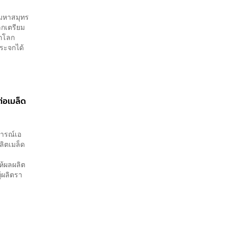
ในมหาสมุทร
ลกเตรียม
ีกโลก
ระจกได้
่อเมล็ด
ารณ์เอ
ลิตเมล็ด
ห้ผลผลิต
้ผลิตรา