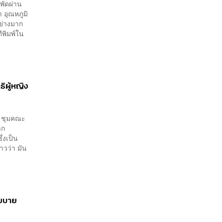
พัดผ่าน
า อุณหภูมิ
อย่างมาก
ีพิมพ์ใน
ธิผู้หญิง
ระชุมคณะ
าก
่งเป็น
วว่า มัน
โยบาย