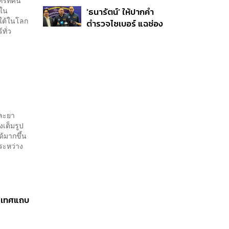
ชันสูตรหาสาเหตุการ
‘โทน บางแค’ ผิดนัดจ่าย
 ใน
‘ธนารัตน์’ ให้ปากคำ
เสียชีวิต
หนี้-แอบระบุแบรนด์
นใต้ในโลก
ตำรวจไซเบอร์ แฉช่อง
ทั่ว
โหว่ 20 หน่วยงานรัฐ
ยันไร้นัยทางการเมือง
และยา
งเต็มรูป
ด้มากขึ้น
ระหว่าง
ระเทศแถบ