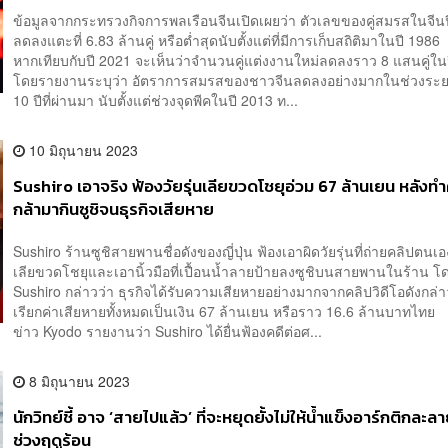
ข้อมูลจากกระทรวงกิจการพลเรือนจีนเปิดเผยว่า ตัวเลขของคู่สมรสในจีน
ลดลงแตะที่ 6.83 ล้านคู่ หรือต่ำสุดนับตั้งแต่ที่มีการเก็บสถิติมาในปี 1986 ท
หากเทียบกับปี 2021 จะเห็นว่าจำนวนคู่แต่งงานใหม่ลดลงราว 8 แสนคู่ใน
โดยรายงานระบุว่า อัตราการสมรสของชาวจีนลดลงอย่างมากในช่วงระ
10 ปีที่ผ่านมา นับตั้งแต่ช่วงจุดพีคในปี 2013 ท...
10 มิถุนายน 2023
Sushiro เอาจริง ฟ้องวัยรุ่นเลียขวดโชยุอ่วม 67 ล้านเยน หลังทำ
กล้ามากินซูชิจนธุรกิจเสียหาย
Sushiro ร้านซูชิสายพานชื่อดังของญี่ปุ่น ฟ้องเอาผิดวัยรุ่นที่ถ่ายคลิปตนเ
เลียขวดโชยุและเอานิ้วมือที่เปื้อนน้ำลายป้ายลงซูชิบนสายพานในร้าน โ
Sushiro กล่าวว่า ธุรกิจได้รับความเสียหายอย่างมากจากคลิปวิดีโอดังกล่
เรียกค่าเสียหายทั้งหมดเป็นเงิน 67 ล้านเยน หรือราว 16.6 ล้านบาทไทย
ข่าว Kyodo รายงานว่า Sushiro ได้ยื่นฟ้องคดีต่อศ...
8 มิถุนายน 2023
นักวิทย์ชี้ อาจ ‘สายไปแล้ว’ ที่จะหยุดยั้งไม่ให้น้ำแข็งอาร์กติกล
ช่วงฤดูร้อน