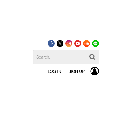
LOG IN
SIGN UP