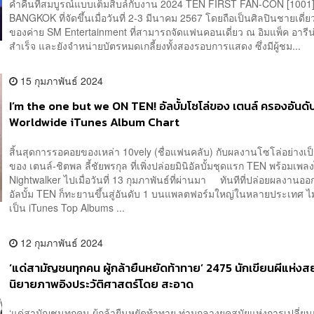
ค่ำคืนที่สมบูรณ์แบบเต็มสิบล์กับงาน 2024 TEN FIRST FAN-CON [1001]
BANGKOK ที่จัดขึ้นเมื่อวันที่ 2-3 มีนาคม 2567 โดยถือเป็นศิลปินชายเดี
ของค่าย SM Entertainment ที่สามารถจัดแฟนคอนเดี่ยว ณ อิมแพ็ค อารีน่
สำเร็จ และยังจำหน่ายบัตรหมดเกลี้ยงทั้งสองรอบการแสดง ซึ่งมีผู้ชม...
15 กุมภาพันธ์ 2024
I’m the one but we ON TEN! อัลบั้มโซโล่ของ เตนล์ ครองอันดั
Worldwide iTunes Album Chart
สิ้นสุดการรอคอยของเหล่า 10vely (ชื่อแฟนคลับ) กับผลงานโซโล่อย่างเ
ของ เตนล์-ชิตพล ลี้ชัยพรกุล ที่เพิ่งปล่อยมินิอัลบั้มชุดแรก TEN พร้อมเพล
Nightwalker ไปเมื่อวันที่ 13 กุมภาพันธ์ที่ผ่านมา ทันทีที่ปล่อยผลงานออก
อัลบั้ม TEN ก็ทะยานขึ้นสู่อันดับ 1 บนแพลตฟอร์มใหญ่ในหลายประเทศ ไม
เป็น iTunes Top Albums ...
12 กุมภาพันธ์ 2024
‘แด่สามัญชนทุกคน ผู้กล้ายืนหยัดท้าทาย’ 2475 นักเขียนผีแห่ง
นิยายภาพอิงประวัติศาสตร์โดย สะอาด
‘แด่สามัญชนทุกคน ผู้กล้ายืนหยัดท้าทาย ท่ามกลางยุคสมัยแห่งการเปลี่