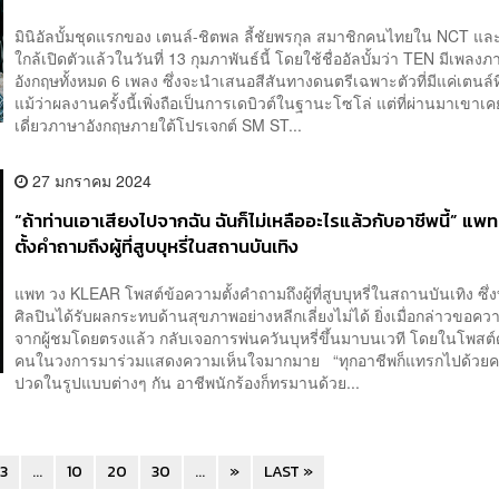
มินิอัลบั้มชุดแรกของ เตนล์-ชิตพล ลี้ชัยพรกุล สมาชิกคนไทยใน NCT แ
ใกล้เปิดตัวแล้วในวันที่ 13 กุมภาพันธ์นี้ โดยใช้ชื่ออัลบั้มว่า TEN มีเพลง
อังกฤษทั้งหมด 6 เพลง ซึ่งจะนำเสนอสีสันทางดนตรีเฉพาะตัวที่มีแค่เตนล์
แม้ว่าผลงานครั้งนี้เพิ่งถือเป็นการเดบิวต์ในฐานะโซโล่ แต่ที่ผ่านมาเขาเ
เดี่ยวภาษาอังกฤษภายใต้โปรเจกต์ SM ST...
27 มกราคม 2024
“ถ้าท่านเอาเสียงไปจากฉัน ฉันก็ไม่เหลืออะไรแล้วกับอาชีพนี้” แ
ตั้งคำถามถึงผู้ที่สูบบุหรี่ในสถานบันเทิง
แพท วง KLEAR โพสต์ข้อความตั้งคำถามถึงผู้ที่สูบบุหรี่ในสถานบันเทิง ซึ่
ศิลปินได้รับผลกระทบด้านสุขภาพอย่างหลีกเลี่ยงไม่ได้ ยิ่งเมื่อกล่าวขอคว
จากผู้ชมโดยตรงแล้ว กลับเจอการพ่นควันบุหรี่ขึ้นมาบนเวที โดยในโพสต์ด
คนในวงการมาร่วมแสดงความเห็นใจมากมาย “ทุกอาชีพก็แทรกไปด้วยค
ปวดในรูปแบบต่างๆ กัน อาชีพนักร้องก็ทรมานด้วย...
3
...
10
20
30
...
»
LAST »