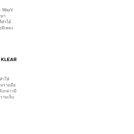
ละ WayV
ภาษา
ที่ทำได้
คยมีเพลง
พท KLEAR
งทำให้
ามร่วมมือ
ังกล่าวมี
วามเจ็บ