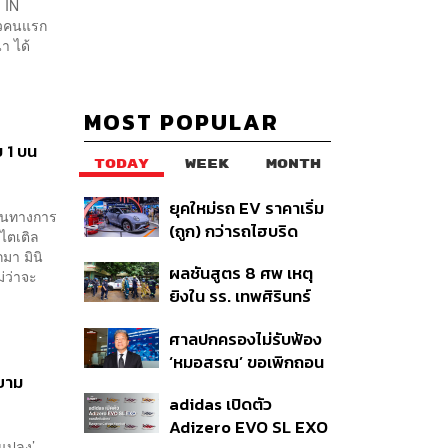
 IN
่ยวคนแรก
า ได้
MOST POPULAR
บ 1 บน
TODAY
WEEK
MONTH
ยุคใหม่รถ EV ราคาเริ่ม
ป็นทางการ
(ถูก) กว่ารถไฮบริด
งไตเติล
หลังต้นทุนแบตเตอรี่ลด
มา มินิ
ผลชันสูตร 8 ศพ เหตุ
ลง - จีนแห่บุกตลาดเกิด
่ว่าจะ
ยิงใน รร. เทพศิรินทร์
ใหม่
นนทบุรี พบกระสุนเข้า
ศาลปกครองไม่รับฟ้อง
จุดสำคัญ ‘ศีรษะ-
‘หมอสรณ’ ขอเพิกถอน
หน้าอก’ ครูถูกยิง 4 นัด
สยาม
มติสรรหา กสทช. ชี้ยัง
จากระยะไกล
adidas เปิดตัว
ไม่ใช่ผู้เดือดร้อนเสีย
Adizero EVO SL EXO
หาย
ยนแปลง’