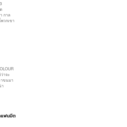
13
ัด
ว่า กาล
ี้พวกเขา
 COLOUR
่ว่าจะ
กเขาขนมา
น่า
ัดแฟนมีต