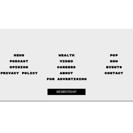
News
Wealth
Pop
Podcast
Video
Now
Opinion
Careers
Events
Privacy Policy
About
Contact
FOR ADVERTISING
MEMBERSHIP
© 2017-
2026
The Standard. All rights reserved.