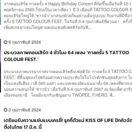
จากคอนเสิร์ต กาลครั้ง 4 Happy Birthday Concert ที่จัดขึ้นเมื่อวันที่ 12-
พฤศจิกายน 2565 ก็นับเป็นเวลาเพียง 1 ปี 3 เดือนที่ TATTOO COLOUR จ
คอนเสิร์ตใหญ่ให้ ‘ชาวนัว’ มาสนุกด้วยกันอย่างเต็มรูปแบบ กับงานที่มีชื่อ
ครั้ง 5 TATTOO COLOUR FEST. ในวันที่ 3-4 กุมภาพันธ์ที่ผ่านมา ครั้งน
เพิ่มสเกลมาเล่นใหญ่ตามคอนเซปต์เฟสติวัลกันที...
6 กุมภาพันธ์ 2024
ประมวลภาพคอนเสิร์ต 4 ชั่วโมง 64 เพลง ‘กาลครั้ง 5 TATTOO
COLOUR FEST.’
ประมวลภาพบรรยากาศจากคอนเสิร์ตธีมเฟสติวัล ‘กาลครั้ง 5 TATTOO
FEST.’ ที่สิ้นสุดลงไปพร้อมฝากความประทับใจในโปรดักชันสุดอลังการ ไม
เป็นแสงสีเสียง เวที 360 องศา และบทเพลงอัดแน่นมาทั้ง 64 เพลงที่พว
มอบความสนุกให้ ‘ชาวนัว’ เมื่อวันที่ 3-4 กุมภาพันธ์ 2567 ณ อิมแพ็ค อารี
เมืองทองธานี โดยมีแขกรับเชิญอย่าง TWOPEE, F.HERO, พี่...
2 กุมภาพันธ์ 2024
เตรียมรับความแซ่บแบบเครซี่! รุกกี้ตัวแม่ KISS OF LIFE ปักคิวจ
ติ้งในไทย 17 มี.ค. นี้