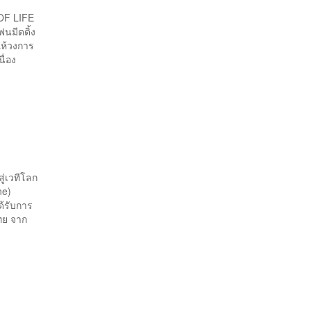
 OF LIFE
ฟนมีตติ้ง
ให้วงการ
ื่อง
ย
ู่เวทีโลก
ne)
้รับการ
ทย จาก