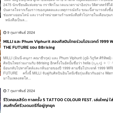
2475 นักเขียนผีแห่งสยาม กราฟิกโนเวลแนวดราม่าอิงประวัติศาสตร์ที่ได
บันดาลใจจากเรื่องราวของบุคคลและเหตุการณ์จริง ขณะนี้สามารถสั่งซื้อได
ช่องทางออนไลน์ และวางจำหน่ายตามร้านหนังสือทั่วไปภายในเดือนกุมภา
หนังสือเป็นล...
9 กุมภาพันธ์ 2024
MILLI และ Phum Viphurit สองศิลปินไทยร่วมโปรเจกต์ 1999 
THE FUTURE ของ 88rising
MILLI (มินนี่-ดนุภา คณาธีรกุล) และ Phum Viphurit (ภูมิ-วิภูริศ ศิริทิพย์)
ศิลปินไทยร่วมงานกับ 88rising อีกครั้งในอัลบั้มชื่อว่า hella (˃̣̣̥╭╮˂̣̣̥) ✧ ♡ ‧º
ย้อนกลับไปหาสไตล์และกลิ่นอายของปี 1999 ตามชื่อโปรเจกต์ 1999 W
FUTURE ครั้งนี้ MILLI จับคู่กับศิลปินอินโดนีเซียรุ่นเดียวกันอย่าง Wa
มาในเพลงสดใส...
7 กุมภาพันธ์ 2024
รีวิวคอนเสิร์ต กาลครั้ง 5 TATTOO COLOUR FEST. เล่นใหญ่ ใส่เ
สมศักดิ์ศรีวงดนตรีที่อยู่ทุกยุค