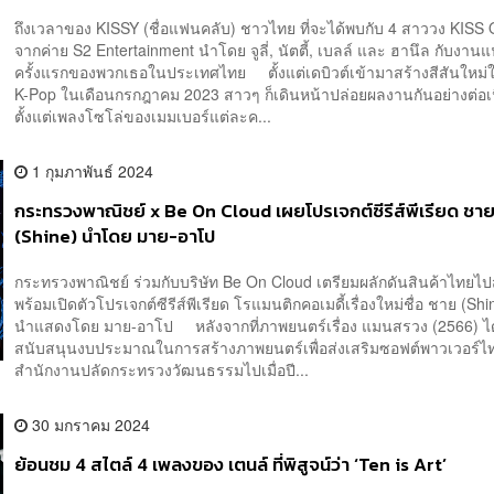
ถึงเวลาของ KISSY (ชื่อแฟนคลับ) ชาวไทย ที่จะได้พบกับ 4 สาววง KISS
จากค่าย S2 Entertainment นำโดย จูลี่, นัตตี้, เบลล์ และ ฮานึล กับงานแ
ครั้งแรกของพวกเธอในประเทศไทย ตั้งแต่เดบิวต์เข้ามาสร้างสีสันใหม่
K-Pop ในเดือนกรกฎาคม 2023 สาวๆ ก็เดินหน้าปล่อยผลงานกันอย่างต่อเน
ตั้งแต่เพลงโซโล่ของเมมเบอร์แต่ละค...
1 กุมภาพันธ์ 2024
กระทรวงพาณิชย์ x Be On Cloud เผยโปรเจกต์ซีรีส์พีเรียด ชา
(Shine) นำโดย มาย-อาโป
กระทรวงพาณิชย์ ร่วมกับบริษัท Be On Cloud เตรียมผลักดันสินค้าไทยไปส
พร้อมเปิดตัวโปรเจกต์ซีรีส์พีเรียด โรแมนติกคอเมดี้เรื่องใหม่ชื่อ ชาย (Shi
นำแสดงโดย มาย-อาโป หลังจากที่ภาพยนตร์เรื่อง แมนสรวง (2566) ได
สนับสนุนงบประมาณในการสร้างภาพยนตร์เพื่อส่งเสริมซอฟต์พาวเวอร์ไ
สำนักงานปลัดกระทรวงวัฒนธรรมไปเมื่อปี...
30 มกราคม 2024
ย้อนชม 4 สไตล์ 4 เพลงของ เตนล์ ที่พิสูจน์ว่า ‘Ten is Art’