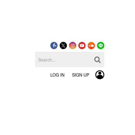
LOG IN
SIGN UP