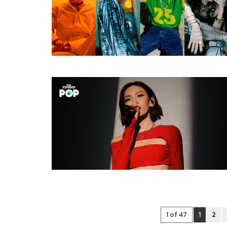
1 of 47
1
2