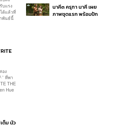
คอลเล็กชันพิเศษรับ
้รับแรง
นาคี๓ ครุฑา นาคี เผย
ฤดูกาล College
้แล้วที่
ภาพชุดแรก พร้อมปัก
Football
พันธ์นี้
วันฉาย 22 ต.ค. นี้
WRITE
 สอง
·˚ ที่พา
RITE THE
rren Hue
ต็ม นัว