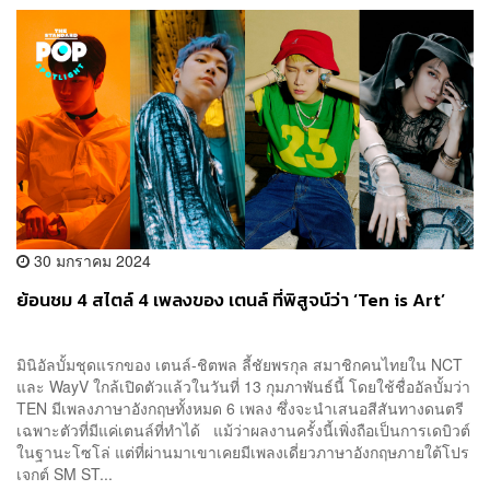
30 มกราคม 2024
ย้อนชม 4 สไตล์ 4 เพลงของ เตนล์ ที่พิสูจน์ว่า ‘Ten is Art’
มินิอัลบั้มชุดแรกของ เตนล์-ชิตพล ลี้ชัยพรกุล สมาชิกคนไทยใน NCT
และ WayV ใกล้เปิดตัวแล้วในวันที่ 13 กุมภาพันธ์นี้ โดยใช้ชื่ออัลบั้มว่า
TEN มีเพลงภาษาอังกฤษทั้งหมด 6 เพลง ซึ่งจะนำเสนอสีสันทางดนตรี
เฉพาะตัวที่มีแค่เตนล์ที่ทำได้ แม้ว่าผลงานครั้งนี้เพิ่งถือเป็นการเดบิวต์
ในฐานะโซโล่ แต่ที่ผ่านมาเขาเคยมีเพลงเดี่ยวภาษาอังกฤษภายใต้โปร
เจกต์ SM ST...