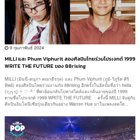
9 กุมภาพันธ์ 2024
MILLI และ Phum Viphurit สองศิลปินไทยร่วมโปรเจกต์ 1999
WRITE THE FUTURE ของ 88rising
MILLI (มินนี่-ดนุภา คณาธีรกุล) และ Phum Viphurit (ภูมิ-วิภูริศ ศิริ
ทิพย์) สองศิลปินไทยร่วมงานกับ 88rising อีกครั้งในอัลบั้มชื่อว่า hella
(˃̣̣̥╭╮˂̣̣̥) ✧ ♡ ‧º·˚ ที่พาย้อนกลับไปหาสไตล์และกลิ่นอายของปี 1999
ตามชื่อโปรเจกต์ 1999 WRITE THE FUTURE ครั้งนี้ MILLI จับคู่กับ
ศิลปินอินโดนีเซียรุ่นเดียวกันอย่าง Warren Hue มาในเพลงสดใส...