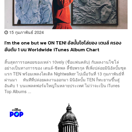
15 กุมภาพันธ์ 2024
I’m the one but we ON TEN! อัลบั้มโซโล่ของ เตนล์ ครอง
อันดับ 1 บน Worldwide iTunes Album Chart
สิ้นสุดการรอคอยของเหล่า 10vely (ชื่อแฟนคลับ) กับผลงานโซโล่
อย่างเป็นทางการของ เตนล์-ชิตพล ลี้ชัยพรกุล ที่เพิ่งปล่อยมินิอัลบั้มชุด
แรก TEN พร้อมเพลงไตเติล Nightwalker ไปเมื่อวันที่ 13 กุมภาพันธ์ที่
ผ่านมา ทันทีที่ปล่อยผลงานออกมา มินิอัลบั้ม TEN ก็ทะยานขึ้นสู่
อันดับ 1 บนแพลตฟอร์มใหญ่ในหลายประเทศ ไม่ว่าจะเป็น iTunes
Top Albums ...