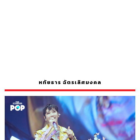
หทัยธาร ฉัตรเลิศมงคล