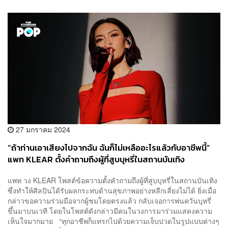
27 มกราคม 2024
“ถ้าท่านเอาเสียงไปจากฉัน ฉันก็ไม่เหลืออะไรแล้วกับอาชีพนี้”
แพท KLEAR ตั้งคำถามถึงผู้ที่สูบบุหรี่ในสถานบันเทิง
แพท วง KLEAR โพสต์ข้อความตั้งคำถามถึงผู้ที่สูบบุหรี่ในสถานบันเทิง
ซึ่งทำให้ศิลปินได้รับผลกระทบด้านสุขภาพอย่างหลีกเลี่ยงไม่ได้ ยิ่งเมื่อ
กล่าวขอความร่วมมือจากผู้ชมโดยตรงแล้ว กลับเจอการพ่นควันบุหรี่
ขึ้นมาบนเวที โดยในโพสต์ดังกล่าวมีคนในวงการมาร่วมแสดงความ
เห็นใจมากมาย “ทุกอาชีพก็แทรกไปด้วยความเจ็บปวดในรูปแบบต่างๆ