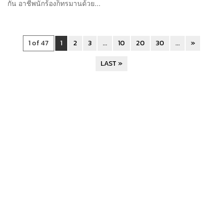
กัน อาชีพนักร้องก็ทรมานด้วย...
1 of 47
1
2
3
...
10
20
30
...
»
LAST »