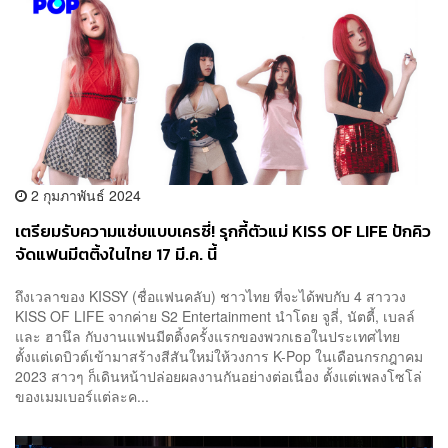
2 กุมภาพันธ์ 2024
เตรียมรับความแซ่บแบบเครซี่! รุกกี้ตัวแม่ KISS OF LIFE ปักคิว
จัดแฟนมีตติ้งในไทย 17 มี.ค. นี้
ถึงเวลาของ KISSY (ชื่อแฟนคลับ) ชาวไทย ที่จะได้พบกับ 4 สาววง
KISS OF LIFE จากค่าย S2 Entertainment นำโดย จูลี่, นัตตี้, เบลล์
และ ฮานึล กับงานแฟนมีตติ้งครั้งแรกของพวกเธอในประเทศไทย
ตั้งแต่เดบิวต์เข้ามาสร้างสีสันใหม่ให้วงการ K-Pop ในเดือนกรกฎาคม
2023 สาวๆ ก็เดินหน้าปล่อยผลงานกันอย่างต่อเนื่อง ตั้งแต่เพลงโซโล่
ของเมมเบอร์แต่ละค...