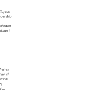
ำคัญของ
adership
ลต่อผลก
น้อยกว่า
้าต่าง
ค้าที่
ี่ความ
ยๆ
่...