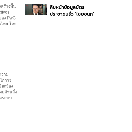
พันล้านดอลลาร์จากทั่ว
สร้างพื้น
คืบหน้าข้อมูลบัตร
โลกภายใน 6 วัน
tives
ประชาชนรั่ว ‘ไชยชนก’
 ของ PwC
ชี้ไม่ใช่การแฮ็ก ปิดระบบ
ศไทย โดย
แล้ว พบต้นตอจาก IP
เดียว
ความ
ลไกการ
ียกร้อง
บด้านสิ่ง
งระบบ...