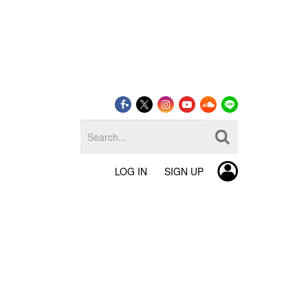
LOG IN
SIGN UP