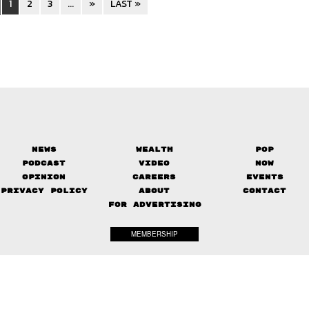
1
2
3
...
»
LAST »
News
Wealth
Pop
Podcast
Video
Now
Opinion
Careers
Events
Privacy Policy
About
Contact
FOR ADVERTISING
MEMBERSHIP
© 2017-
2026
The Standard. All rights reserved.