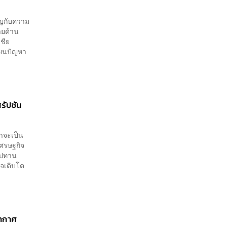
ิญกับความ
ายด้าน
เชีย
ี่ยนปัญหา
รัปชัน
่าจะเป็น
เศรษฐกิจ
ุปทาน
ิจเติบโต
อากาศ