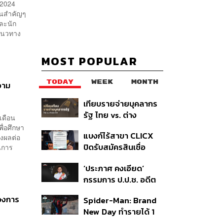
 2024
ด็นสำคัญๆ
ละนัก
แนวทาง
MOST POPULAR
TODAY
WEEK
MONTH
วาม
เทียบรายจ่ายบุคลากร
รัฐ ไทย vs. ต่าง
เดือน
ประเทศ: พบภาษีทุก
ื่อศึกษา
แบงก์ไร้สาขา CLICX
100 บาทของคนไทยใช้
่งผลต่อ
ปิดรับสมัครสินเชื่อ
นการ
ไปกับข้าราชการเฉียด
ชั่วคราว พร้อมส่ง
40 บาท
‘ประภาศ คงเอียด’
สัญญาณเตือนกลุ่มกู้
กรรมการ ป.ป.ช. อดีต
เงินผิดวัตถุประสงค์-ให้
อธิบดีกรมธนารักษ์
ข้อมูลเท็จ เตรียมดำเนิน
องการ
Spider-Man: Brand
ถึงแก่อนิจกรรม
คดีเด็ดขาด
New Day ทำรายได้ 1