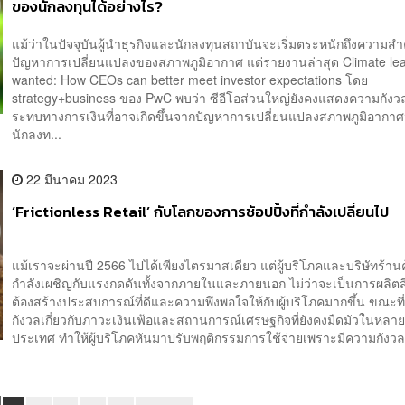
ของนักลงทุนได้อย่างไร?
แม้ว่าในปัจจุบันผู้นำธุรกิจและนักลงทุนสถาบันจะเริ่มตระหนักถึงความส
ปัญหาการเปลี่ยนแปลงของสภาพภูมิอากาศ แต่รายงานล่าสุด Climate le
wanted: How CEOs can better meet investor expectations โดย
strategy+business ของ PwC พบว่า ซีอีโอส่วนใหญ่ยังคงแสดงความกังว
ระทบทางการเงินที่อาจเกิดขึ้นจากปัญหาการเปลี่ยนแปลงสภาพภูมิอากาศ
นักลงท...
22 มีนาคม 2023
‘Frictionless Retail’ กับโลกของการช้อปปิ้งที่กำลังเปลี่ยนไป
แม้เราจะผ่านปี 2566 ไปได้เพียงไตรมาสเดียว แต่ผู้บริโภคและบริษัทร้านค
กำลังเผชิญกับแรงกดดันทั้งจากภายในและภายนอก ไม่ว่าจะเป็นการผลิตสิน
ต้องสร้างประสบการณ์ที่ดีและความพึงพอใจให้กับผู้บริโภคมากขึ้น ขณะท
กังวลเกี่ยวกับภาวะเงินเฟ้อและสถานการณ์เศรษฐกิจที่ยังคงมืดมัวในหลา
ประเทศ ทำให้ผู้บริโภคหันมาปรับพฤติกรรมการใช้จ่ายเพราะมีความกังวลต