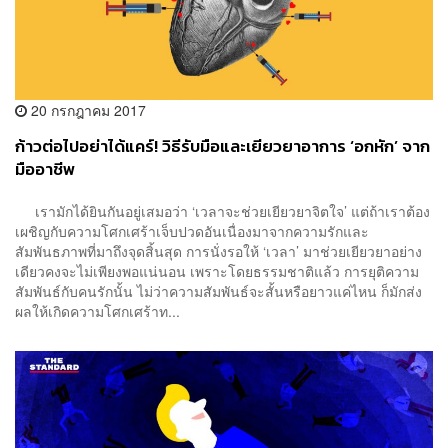
20 กรกฎาคม 2017
ก้าวต่อไปอย่าได้แคร์! วิธีรับมือและเยียวยาอาการ ‘อกหัก’ จาก
มืออาชีพ
เรามักได้ยินกันอยู่เสมอว่า ‘เวลาจะช่วยเยียวยาจิตใจ’ แต่ถ้าเราต้อง
เผชิญกับความโศกเศร้าเจ็บปวดอันเนื่องมาจากความรักและ
สัมพันธภาพที่มาถึงจุดสิ้นสุด การนั่งรอให้ ‘เวลา’ มาช่วยเยียวยาอย่าง
เดียวคงจะไม่เพียงพอแน่นอน เพราะโดยธรรมชาติแล้ว การยุติความ
สัมพันธ์กับคนรักนั้น ไม่ว่าความสัมพันธ์จะสั้นหรือยาวแค่ไหน ก็มักส่ง
ผลให้เกิดความโศกเศร้าท...