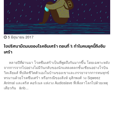
5 มิถุนายน 2017
ไขปริศนามืดมนของโรคซึมเศร้า ตอนที่ 1: ทำไมคนยุคนี้ถึงซึม
เศร้า
หลายปีที่ผ่านมา โรคซึมเศร้าเป็นที่พูดถึงกันมากขึ้น โดยเฉพาะหลัง
จากการจากไปอย่างไม่มีวันกลับของนักแสดงตลกชั้นเซียนอย่างโรบิน
วิลเลียมส์ ที่ปลิดชีวิตตัวเองในบ้านของเขาและภรรยาจากการทนทุกข์
ทรมานด้วยโรคซึมเศร้า หรือกรณีของสิงห์ มุสิกพงศ์ วง Sqweez
Animal และคริส คอร์เนล แห่งวง Audioslave ที่เพิ่งลาโลกไปด้วยเหตุ
เดียวกัน &nb...