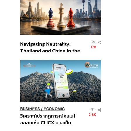
อินโดนีเซีย
Navigating Neutrality:
170
Thailand and China in the
Age of a New Global
Order
BUSINESS
/
ECONOMIC
2.6K
วิเคราะห์ปรากฏการณ์คนแห่
ขอสินเชื่อ CLICX อาจเป็น
เพียงยอดภูเขาน้ำแข็ง ของ