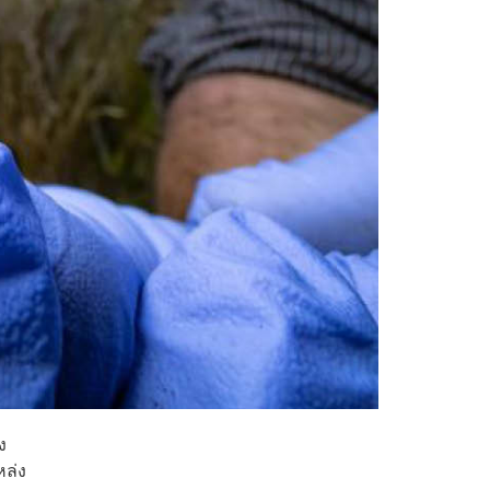
ง
หล่ง