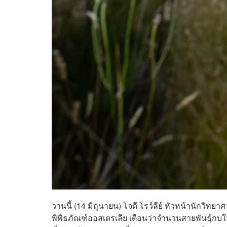
วานนี้ (14 มิถุนายน) โจดี โรว์ลีย์ หัวหน้านักว
พิพิธภัณฑ์ออสเตรเลีย เตือนว่าจำนวนสายพันธุ์ก