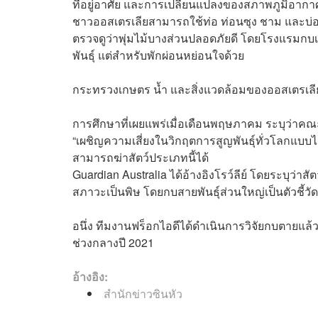
ที่อยู่อาศัย และการเปลี่ยนแปลงของสภาพภูมิอากา
ชาวออสเตรเลียสามารถใช้ท่อ ท่อนซุง ชาม และบ่อน
ตรวจดูว่าพุ่มไม้บางส่วนปลอดภัยดี โดยโรงแรมกบเป็น
พันธุ์ แต่สำหรับพักผ่อนหย่อนใจด้วย
กระทรวงเกษตร น้ำ และสิ่งแวดล้อมของออสเตรเล
การศึกษาที่เผยแพร่เมื่อเดือนพฤษภาคม ระบุว่าคณะน
“เผชิญความเสี่ยงในวิกฤตการสูญพันธุ์ทั่วโลกแบบ
สามารถฆ่าสัตว์ประเภทนี้ได้
Guardian Australia ได้อ้างอิงโรว์ลีย์ โดยระบุว่
สภาวะเป็นพิษ โดยกบสายพันธุ์ส่วนใหญ่เป็นตัวชี้วั
อนึ่ง ทีมงานฟร็อกไอดีได้ดำเนินการวิจัยกบตายแล้ว
ช่วงกลางปี 2021
อ้างอิง:
สำนักข่าวซินหัว