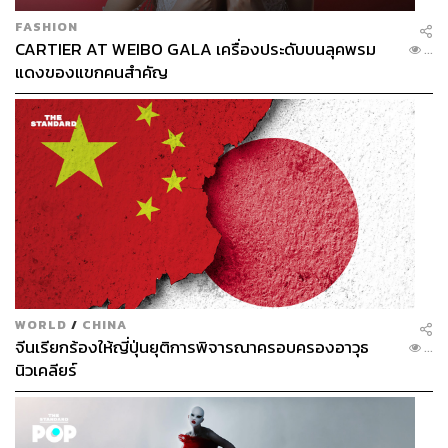
FASHION
CARTIER AT WEIBO GALA เครื่องประดับบนลุคพรม
...
แดงของแขกคนสำคัญ
WORLD
/
CHINA
จีนเรียกร้องให้ญี่ปุ่นยุติการพิจารณาครอบครองอาวุธ
...
นิวเคลียร์