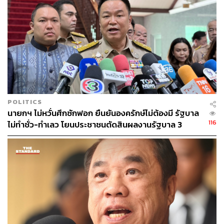
POLITICS
นายกฯ ไม่หวั่นศึกซักฟอก ยืนยันองครักษ์ไม่ต้องมี รัฐบาล
116
ไม่ทำชั่ว-ทำเลว โยนประชาชนตัดสินผลงานรัฐบาล 3
เดือน