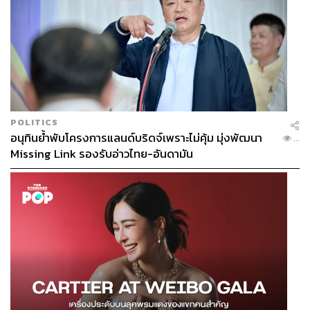
POLITICS
อนุทินย้ำพับโครงการแลนด์บริดจ์เพราะไม่คุ้ม มุ่งพัฒนา
...
Missing Link รองรับอ่าวไทย-อันดามัน