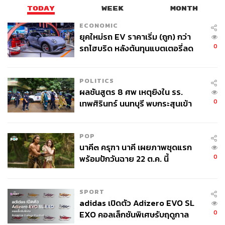
TODAY
WEEK
MONTH
ECONOMIC
ยุคใหม่รถ EV ราคาเริ่ม (ถูก) กว่า
0
รถไฮบริด หลังต้นทุนแบตเตอรี่ลด
ลง - จีนแห่บุกตลาดเกิดใหม่
POLITICS
ผลชันสูตร 8 ศพ เหตุยิงใน รร.
0
เทพศิรินทร์ นนทบุรี พบกระสุนเข้า
จุดสำคัญ ‘ศีรษะ-หน้าอก’ ครูถูกยิง
4 นัด จากระยะไกล
POP
นาคี๓ ครุฑา นาคี เผยภาพชุดแรก
0
พร้อมปักวันฉาย 22 ต.ค. นี้
SPORT
adidas เปิดตัว Adizero EVO SL
0
EXO คอลเล็กชันพิเศษรับฤดูกาล