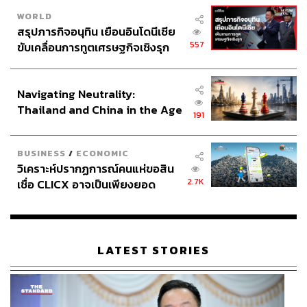
WORLD
สรุปภารกิจอนุทิน เยือนอินโดนีเซีย
557
ขับเคลื่อนการทูตเศรษฐกิจเชิงรุก
ประกาศหุ้นส่วนยุทธศาสตร์ไทย –
อินโดนีเซีย
Navigating Neutrality:
Thailand and China in the Age
191
of a New Global Order
BUSINESS
/
ECONOMIC
วิเคราะห์ปรากฏการณ์คนแห่ขอสิน
2.7K
เชื่อ CLICX อาจเป็นเพียงยอด
ภูเขาน้ำแข็ง ของปัญหาหนี้ครัว
เรือนไทยที่ถูกซุกไว้
LATEST STORIES