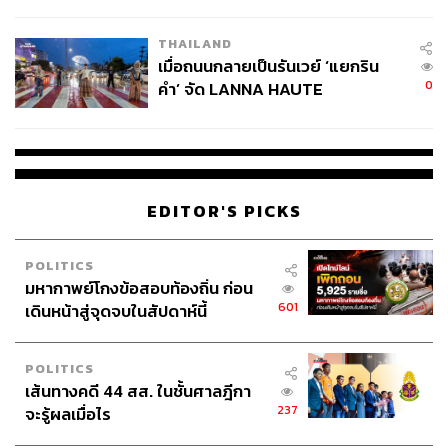
College Football
THAILAND
เมื่อถนนกลายเป็นรันเวย์ ‘แยกริน
0
คำ’ จัด LANNA HAUTE
COUTURE กลางสายฝน
EDITOR'S PICKS
POLITICS
มหากาพย์โกงข้อสอบท้องถิ่น ก่อน
601
เดินหน้าสู่จุดจบในสัปดาห์นี้
POLITICS
เส้นทางคดี 44 สส. ในชั้นศาลฎีกา
237
จะรู้ผลเมื่อไร