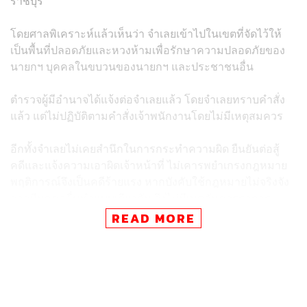
ราชบุรี
โดยศาลพิเคราะห์แล้วเห็นว่า จำเลยเข้าไปในเขตที่จัดไว้ให้
เป็นพื้นที่ปลอดภัยและหวงห้ามเพื่อรักษาความปลอดภัยของ
นายกฯ บุคคลในขบวนของนายกฯ และประชาชนอื่น
ตำรวจผู้มีอำนาจได้แจ้งต่อจำเลยแล้ว โดยจำเลยทราบคำสั่ง
แล้ว แต่ไม่ปฏิบัติตามคำสั่งเจ้าพนักงานโดยไม่มีเหตุสมควร
อีกทั้งจำเลยไม่เคยสำนึกในการกระทำความผิด ยืนยันต่อสู้
คดีและแจ้งความเอาผิดเจ้าหน้าที่ ไม่เคารพยำเกรงกฎหมาย
พฤติการณ์จึงเป็นคดีร้ายแรง หากบังคับใช้กฎหมายไม่จริงจัง
อาจมีบุคคลอื่นทำแบบเดียวกัน จึงไม่มีเหตุอันควรรอการ
ลงโทษ
READ MORE
ต่อมาเวลา 12.00 น. หลังทนายยื่นคำร้องขอปล่อยตัวชั่วคราว
ศาลแขวงราชบุรีได้มีคำสั่งให้ประกันตัววันทนา โดยให้วาง
หลักทรัพย์ประกันในชั้นอุทธรณ์เพิ่มอีก 10,000 บาท รวมกับ
หลักทรัพย์ประกันเดิมในศาลชั้นต้น 20,000 บาท รวมเป็นเงิน