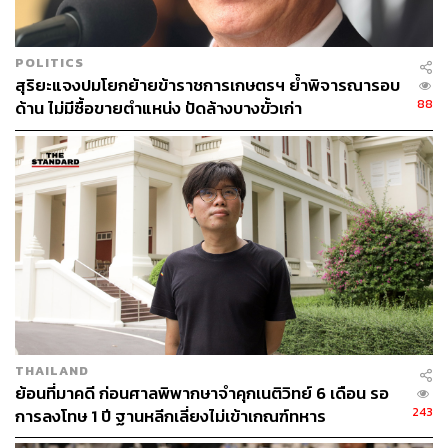
POLITICS
สุริยะแจงปมโยกย้ายข้าราชการเกษตรฯ ย้ำพิจารณารอบ
88
ด้าน ไม่มีซื้อขายตำแหน่ง ปัดล้างบางขั้วเก่า
THAILAND
ย้อนที่มาคดี ก่อนศาลพิพากษาจำคุกเนติวิทย์ 6 เดือน รอ
243
การลงโทษ 1 ปี ฐานหลีกเลี่ยงไม่เข้าเกณฑ์ทหาร