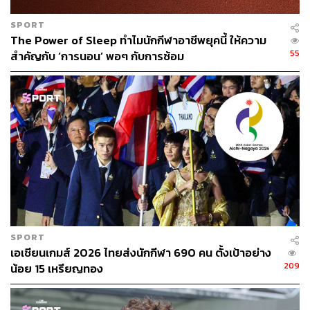
ยิมนาสติกชิงแชมป์โลก 2023 ที่กรุง
แอนต์เวิร์ป
ประเทศ
เบลเยียม แน่นอนว่าเธอสร้างประวัติศาสตร์เป็นนักยิมนาสติก
SPORT
ที่ประสบความสำเร็จมากที่สุด หลังคว้าแชมป์โลกประเภท
The Power of Sleep ทำไมนักกีฬาอาชีพยุคนี้ ให้ความ
55
สำคัญกับ ‘การนอน’ พอๆ กับการซ้อม
อุปกรณ์รวมหญิงได้เป็นสมัยที่ 6
นั่นจึงทำให้แฟนๆ ต่างเฝ้ารอชมผลงานของ ซิโมน ไบลส์ ว่า
จะกลับมาทวงบัลลังก์ในโอลิมปิกเกมส์ ปารีส 2024 ได้หรือ
ไม่?
SPORT
เอเชียนเกมส์ 2026 ไทยส่งนักกีฬา 690 คน ตั้งเป้าอย่าง
209
น้อย 15 เหรียญทอง