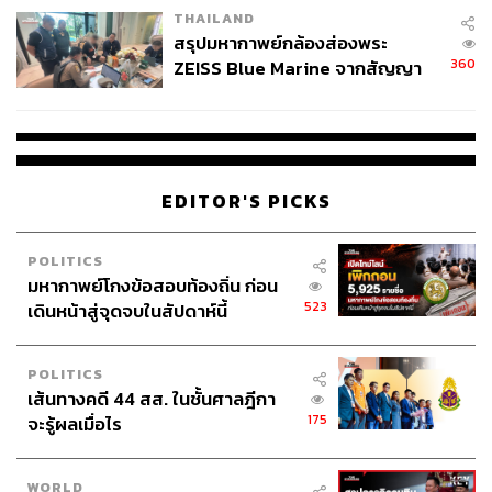
THAILAND
สรุปมหากาพย์กล้องส่องพระ
360
ZEISS Blue Marine จากสัญญา
ผลิต 8.3 ล้าน สู่ข้อพิพาท ‘มา
เวลล์ฯ’ ฟ้อง ‘โทน บางแค’ ผิดนัด
จ่ายหนี้-แอบระบุแบรนด์
เอเลียด คิปโชเก นักวิ่งมาราธอน เคนยา
EDITOR'S PICKS
เอเลียด คิปโชเก ‘ปอดเหล็กแห่งเคนยา’ ที่ปัจจุบันอยู่ในวัย 39
POLITICS
ปี คือหนึ่งในตัวเต็งของการแข่งขันวิ่งในโอลิมปิกเกมส์ครั้งนี้
มหากาพย์โกงข้อสอบท้องถิ่น ก่อน
หลังเคยเข้าป้ายเป็นที่ 1 คว้าเหรียญทองมาได้ 2 ครั้งติดต่อกัน
523
เดินหน้าสู่จุดจบในสัปดาห์นี้
ในโอลิมปิกเกมส์ ริโอ 2016 และโอลิมปิกเกมส์ โตเกียว 2020
POLITICS
หากเขาทำได้สำเร็จ คิปโชเกจะสร้างประวัติศาสตร์เป็น
เส้นทางคดี 44 สส. ในชั้นศาลฎีกา
นักกีฬาคนแรกที่คว้าเหรียญทองประเภทมาราธอนใน
175
จะรู้ผลเมื่อไร
โอลิมปิกเกมส์ได้ 3 สมัยเป็นคนแรกทันที
WORLD