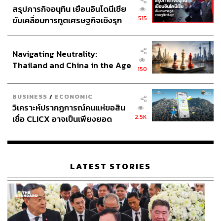
สรุปภารกิจอนุทิน เยือนอินโดนีเซีย
515
ขับเคลื่อนการทูตเศรษฐกิจเชิงรุก
ประกาศหุ้นส่วนยุทธศาสตร์ไทย –
อินโดนีเซีย
Navigating Neutrality:
Thailand and China in the Age
150
of a New Global Order
BUSINESS
/
ECONOMIC
วิเคราะห์ปรากฏการณ์คนแห่ขอสิน
2.5K
เชื่อ CLICX อาจเป็นเพียงยอด
ภูเขาน้ำแข็ง ของปัญหาหนี้ครัว
เรือนไทยที่ถูกซุกไว้
LATEST STORIES