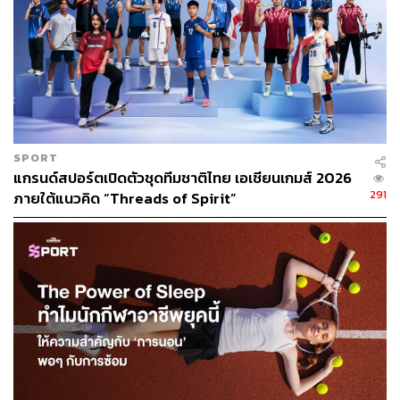
SPORT
แกรนด์สปอร์ตเปิดตัวชุดทีมชาติไทย เอเชียนเกมส์ 2026
291
ภายใต้แนวคิด “Threads of Spirit”
ซิโมน ไบลส์ นักกีฬายิมนาสติก สหรัฐอเมริกา
หลังเผชิญมรสุมชีวิตนอกสนามอยู่หลายปีและกระทบต่อผล
งานในสนาม ทำให้ ซิโมน ไบลส์ นักยิมนาสติกแห่ง
สหรัฐอเมริกา เคยตัดสินใจอำลาวงการหลังจบโอลิมปิกเกมส์
โตเกียว 2020
แต่วันเวลาผ่านไป 2 ปี ‘ราชินีนักยิมนาสติก’ หวนคืนการแข่ง
อีกครั้งในรายการ
2023 U.S. Classic
และยาวมาจนถึง