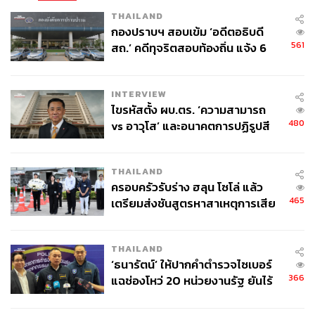
อย่างปฏิเสธไม่ได้ ซึ่งน่าจับตามองเป็นอย่างมากว่าอัลวาเรซ
THAILAND
จะพาทีมคว้าเหรียญทองสมัยที่ 3 ได้หรือไม่
กองปราบฯ สอบเข้ม ‘อดีตอธิบดี
561
สถ.’ คดีทุจริตสอบท้องถิ่น แจ้ง 6
ข้อหาหนัก จ่อชง ป.ป.ช. 12 ส.ค. นี้
INTERVIEW
ไขรหัสตั้ง ผบ.ตร. ‘ความสามารถ
480
vs อาวุโส’ และอนาคตการปฏิรูปสี
กากี กับ พล.ต.อ. เอก อังสนานนท์
THAILAND
ครอบครัวรับร่าง ฮลุน โซโล่ แล้ว
465
เตรียมส่งชันสูตรหาสาเหตุการเสีย
ชีวิต
THAILAND
‘ธนารัตน์’ ให้ปากคำตำรวจไซเบอร์
366
แฉช่องโหว่ 20 หน่วยงานรัฐ ยันไร้
นัยทางการเมือง