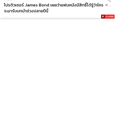
โปรดิวเซอร์ James Bond เผยว่าแฟนหนังมีสิทธิ์ได้รู้ว่าใคร
...
จะมารับบทนำช่วงปลายปีนี้
News
Wealth
Pop
Podcast
Video
Now
Opinion
Careers
Events
Privacy
About
Contact
Policy
FOR
ADVERTISING
อาฒยา ฐิติกุล และ ปภังกร ธวัชธนกิจ นักกีฬากอล์ฟ
ไทย
MEMBERSHIP