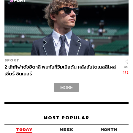
SPORT
2 นักกีฬาดังอิตาลี พบกันที่วิมเบิลดัน หลังอันโตเนลลีโผล่
172
เชียร์ ซินเนอร์
MORE
ฮูเลียน อัลวาเรซ นักกีฬาฟุตบอล อาร์เจนตินา
ในบรรดานักเตะดาวรุ่งของทัพฟ้าขาวที่เตรียมยกพลสู้ศึก
โอลิมปิกเกมส์ ปารีส 2024 ‘ฮูเลียน อัลวาเรซ’ ศูนย์หน้าวัย 24
MOST POPULAR
ปีของแมนเชสเตอร์ ซิตี้ ที่เพิ่งช่วยให้อาร์เจนตินาเถลิงแชมป์
โคปาอเมริกา สมัยที่ 16 คือนักเตะตัวความหวังของทีมชุดนี้
TODAY
WEEK
MONTH