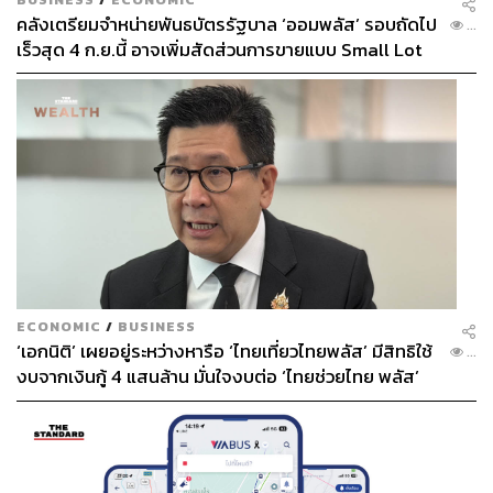
คลังเตรียมจำหน่ายพันธบัตรรัฐบาล ‘ออมพลัส’ รอบถัดไป
...
เร็วสุด 4 ก.ย.นี้ อาจเพิ่มสัดส่วนการขายแบบ Small Lot
First มากขึ้น
ECONOMIC
/
BUSINESS
‘เอกนิติ’ เผยอยู่ระหว่างหารือ ‘ไทยเที่ยวไทยพลัส’ มีสิทธิใช้
...
งบจากเงินกู้ 4 แสนล้าน มั่นใจงบต่อ ‘ไทยช่วยไทย พลัส’
เฟส 2 มีเพียงพอ