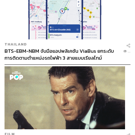
เชลลี แอนน์ เฟรเซอร์ ไพรซ์ นักกีฬากรีฑา จาเมกา
เชลลี แอนน์ เฟรเซอร์ ไพรซ์ ลมกรดสาวจาเมกา เจ้าของ 3
เหรียญทองจากการแข่งขันโอลิมปิกเกมส์ เตรียมออกวิ่งเป็น
THAILAND
ครั้งสุดท้าย เนื่องจากเธอตัดสินใจอำลาวงการหลังจบการ
BTS-EBM-NBM จับมือแอปพลิเคชัน ViaBus ยกระดับ
...
การติดตามตำแหน่งรถไฟฟ้า 3 สายแบบเรียลไทม์
แข่งที่
โอลิมปิกเกมส์ ปารีส 2024
นั่นทำให้การแข่งครั้งนี้เรา
จะได้เห็นเธอและสีผมสุดจี๊ดจ๊าดบนสังเวียนลู่วิ่งเป็นครั้ง
สุดท้าย
FILM