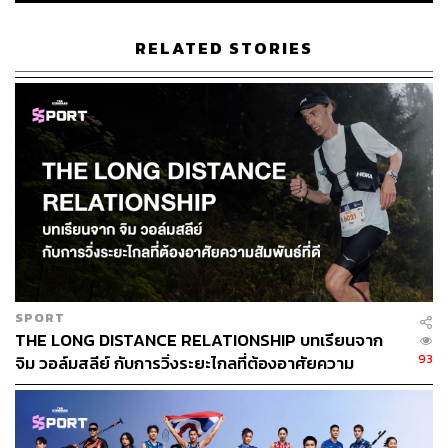
อีกคนคือ ซารินะ โคกะ กัปตันทีมชาติญี่ปุ่น ที่ประกาศรีไทร์
หลังจบโอลิมปิกเกมส์ครั้งนี้ นั่นหมายความว่าแฟนๆ กีฬาลูก
RELATED STORIES
ยางจะได้ชมฝีมือบนสังเวียนวอลเลย์บอลเป็นครั้งสุดท้าย ซึ่ง
น่าติดตามว่าเธอจะพาญี่ปุ่นสร้างเซอร์ไพรส์เหมือนที่ทำได้ใน
VNL 2024 หรือไม่
SPORT
THE LONG DISTANCE RELATIONSHIP บทเรียนจาก
93
จิม วอล์มสลีย์ กับการวิ่งระยะไกลที่ต้องอาศัยความ
สัมพันธ์ที่ดี