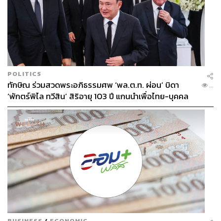
โนวัค ยอโควิช นักกีฬาเทนนิส เซอร์เบีย
โนวัค ยอโควิช ยอดนักเทนนิสอาชีพชายชาวเซอร์เบียวัย 37
POLITICS
ปี จะลงแข่งขันโอลิมปิกเกมส์เป็นครั้งที่ 5 และอาจเป็นครั้ง
ทักษิณ ร่วมสวดพระอภิธรรมศพ ‘พล.ต.ท. ผ่อน’ บิดา
...
สุดท้ายของเขา แม้ตลอดทศวรรษที่ผ่านมาเขาจะครองมือ 1
‘พักตร์พิไล ทวีสิน’ สิริอายุ 103 ปี แกนนำเพื่อไทย-บุคคล
ของโลก และคว้าแชมป์แกรนด์สแลมมากที่สุดในหน้า
หลากวงการร่วมอาลัย
ประวัติศาสตร์เทนนิสที่ 24 สมัย
แต่กับโอลิมปิกเกมส์ยังคงเป็นรายการปราบเซียนของเขา
เสมอ หลังเคยขึ้นไปยืนบนโพเดียมเพียง 1 ครั้ง คือการคว้า
เหรียญทองแดงที่โอลิมปิกเกมส์ ปักกิ่ง 2008 นั่นจึงทำให้
ภารกิจตามล่าเหรียญทองยังคงดำเนินต่อไป และหากเขา
ทำได้ จะกลายเป็น Career Golden Slam ทันที
BUSINESS
/
ECONOMIC