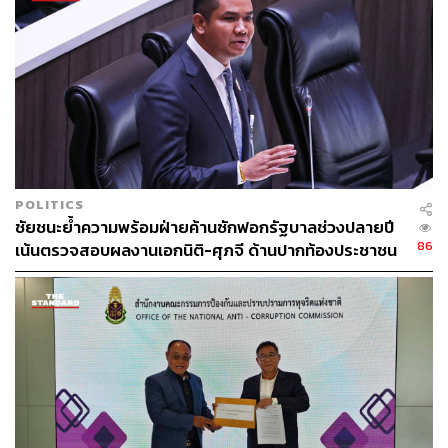
เกิดจากการบริหารงานล้มเหลว และปัญหาความสัมพันธ์
ระหว่างประเทศ ทั้งยังก่อให้เกิดปัญหาหนี้สาธารณะ หนี้ครัว
เรือน จนหนี้ท่วมประชาชน นอกจากนี้ยังมีวิกฤตการใช้งบเงิน
กู้และการจัดสรรงบประมาณปี 2565 ที่ไม่เหมาะสม รัฐบาล
บริหารล้มเหลวจนเกิดเงินเฟ้อของแพง ที่ไม่เหมือนกับประเทศ
อื่น เพราะเป็นเงินเฟ้อจากต้นทุนการผลิตที่สูง ค่าแรงถูก และ
คนตกงานทั้งแผ่นดิน เป็นความผิดพลาดจากนายกฯ และ
ครม. ที่ใช้มาตรการผิดพลาดบกพร่อง
POLITICS
สิ่งที่จะต้องขุดต่อคือเรื่องความสามารถในการแข่งขันของ
ชัยชนะย้ำความพร้อมฝ่ายค้านซักฟอกรัฐบาลช่วงปลายปี
ไทย ที่มีความสามารถที่ย่ำแย่ ระบบการเงินที่ไม่เอื้อต่อการ
86
เน้นตรวจสอบผลงานเอกนิติ-ศุภจี ด้านปากท้องประชาชน
ลงทุน ผู้ประกอบการรายย่อยล้มหายตายจาก ขณะที่การ
พัฒนาประเทศในยุคดิจิทัล ประเทศเราสูญเสียโอกาสมากใน
การบริหารงานด้านนี้ ซ้ำร้ายที่สุดคือมีกลไกการโกงการหา
ประโยชน์จากระบบนี้ด้วย รายได้จากภาคการท่องเที่ยวก็ล้ม
เหลวหดตัว เข้าใจได้ว่าเกิดสถานการณ์โควิด แต่เมื่อเปรียบ
เทียบประเทศอื่นๆ ทำไมเขาฟื้นตัวอย่างรวดเร็ว สิ่งที่ต้องถาม
คือ ทำไมการระบาดของโควิดยังอยู่ถึงปัจจุบัน ท่านอาจจะ
โชคช่วยเพราะเกาะโรคเพื่อให้ท่านดำรงอยู่ ท่านจึงเลี้ยงโรค