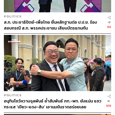
เลี้ยงไข้ ซึ่งโชคดีที่โอมิครอนเข้ามาช่วยชีวิตท่านไว้
นพ.ชลน่าน กล่าวอีกว่า ความล้มเหลววิกฤตทางการเมือง ไม่
POLITICS
ว่าจะเป็นภาพการสร้างธุรกิจการเมือง สภาเสื่อม มีทั้งกล้วย
ส.ก. ประชาธิปัตย์-เพื่อไทย ยื่นหลักฐานต่อ ป.ป.ช. ร้อง
ทั้งฉีดวัคซีน 20-30 ล้านบาท ที่มีข่าวอยู่ในสังคมขณะนี้เป็น
65
สอบกรณี ส.ก. พรรคประชาชน เสียบบัตรแทนกัน
ข้อสงสัยที่ท่านต้องตอบ ฝากถามนายกฯ ว่าทำไมจึงยอมให้
เกิดภาพอย่างนี้ ทำไมต้องแจกกล้วย เพราะทำให้การปฏิรูป
การเมืองล้มเหลว ส่งผลกระทบไปทุกเรื่อง ข้อผิดพลาดอีก
เรื่องที่ต้องพูดคือทำไมท่านต้องออกพระราชกำหนด (พ.ร.ก.)
การประมง พ.ศ. 2558 ท่านบอกออกเพื่อแก้ใบเหลืองจากเรื่อง
IUU หรือประมงที่ทำผิดกฎหมาย แต่กลับก่อเกิดปัญหาอย่าง
มากมาย เพราะไร้การรายงานควบคุมตรวจสอบ ผู้ประกอบ
การได้รับความเสียหายปีละ 2 แสนล้านบาท ถ้าใช้สมอง สติ
ปัญญาอย่างรอบคอบ คิดว่าท่านคงไม่กล้าออก พ.ร.ก.นี้
เพราะไม่คุ้ม แต่ยังส่งผลกระทบมาถึงปัจจุบัน แม้ว่าพี่น้อง
สมาคมชาวประมงจะขอแก้กฎหมาย แต่ถูกตีตกทั้งหมด นา
POLITICS
อนุทินโชว์หวานจุลพันธ์ ย้ำสัมพันธ์ ภท.-พท. ยังแน่น แซว
ยกฯ ไม่ยอมเซ็นเข้าสู่สภา ทั้งหมดนี้ก่อให้ประเทศเกิดปัญหา
109
กระแส ‘เขียว-แดง-ส้ม’ เอานมข้นราดอร่อยเลย
แพงทั้งแผ่นดิน จนพังทั้งแผ่นดิน จนเกิดจากวิกฤตทางการ
เมือง