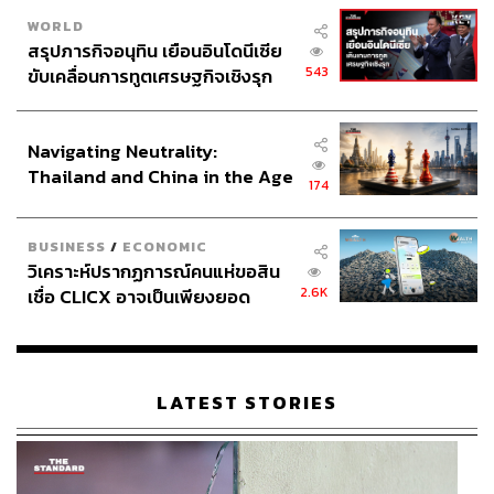
WORLD
สรุปภารกิจอนุทิน เยือนอินโดนีเซีย
543
ขับเคลื่อนการทูตเศรษฐกิจเชิงรุก
ประกาศหุ้นส่วนยุทธศาสตร์ไทย –
อินโดนีเซีย
51
Navigating Neutrality:
Thailand and China in the Age
174
of a New Global Order
ABOUT THE AUTHOR
THE STANDARD TEAM
BUSINESS
/
ECONOMIC
กองบรรณาธิการ THE STANDARD
วิเคราะห์ปรากฏการณ์คนแห่ขอสิน
2.6K
เชื่อ CLICX อาจเป็นเพียงยอด
ภูเขาน้ำแข็ง ของปัญหาหนี้ครัว
เรือนไทยที่ถูกซุกไว้
LATEST STORIES