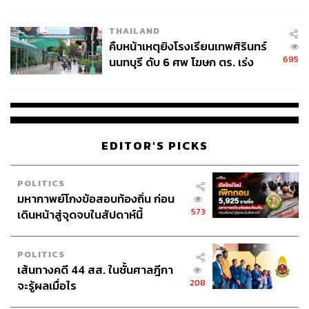
ยกฯ เป็น คสช. (
คณะรักษาความสงบแห่งชาติ)
มา จึงใช้
กลไกพิเศษในการบริหารราชการแผ่นดินมาตลอด ในชีวิต
THAILAND
การเป็นผู้บริหารของท่าน ท่านใช้อำนาจพิเศษที่เรียกว่า
คืบหน้าเหตุยิงโรงเรียนเทพศิรินทร์
เผด็จการมาตลอด ถ้าท่านไม่แก้ตรงนี้บ้านนี้เมืองนี้จะอยู่ต่อไป
695
นนทบุรี ดับ 6 ศพ โฆษก ตร. เร่ง
ไม่ได้แต่จะพัง ถ้าไม่แก้ที่ต้นเหตุคือตัวนายกฯ หยุดให้ประเทศ
สอบปมขโมยปืนปู่ก่อเหตุ
นี้เลือดไหลออก หยุดทรมานพี่น้องประชาชน สร้างโอกาสให้
เขาลืมตาอ้าปากได้ สิ่งที่จะหยุดได้คือตัวนายกฯ ผมมั่นใจและ
สัมผัสได้ว่าท่านรักประเทศและประชาชน แต่ท่านรักไม่ถูก
วิธีการท่านไม่ชอบ แต่จิตใจท่านรัก จึงขอให้ท่านประกาศว่า
EDITOR'S PICKS
ขอออกจากตำแหน่งนี้ จะด้วยการลาออกก็ได้เพื่อแก้ปัญหาได้
รวดเร็ว หรือประกาศยุบสภาคืนอำนาจให้ประชาชน นั่นคือ
POLITICS
การแก้ปัญหาโดยเบ็ดเสร็จเด็ดขาด แพงจนพังทั้งแผ่นดินก็จะ
มหากาพย์โกงข้อสอบท้องถิ่น ก่อน
แก้ปัญหาได้” นพ.ชลน่านกล่าวในที่สุด
573
เดินหน้าสู่จุดจบในสัปดาห์นี้
TAGS:
การประชุมสภาผู้แทนราษฎร
ชลน่าน ศรีแก้ว
ฝ่ายค้าน
อภิปรายทั่วไป
ประยุทธ์ จันทร์โอชา
POLITICS
พรรคเพื่อไทย
เส้นทางคดี 44 สส. ในชั้นศาลฎีกา
208
จะรู้ผลเมื่อไร