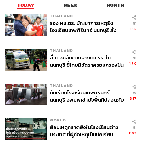
รวบรวมเข้ามา และการยุบพรรคที่เขาได้ ส.ส. เยอะ ถ้าไม่
TODAY
WEEK
MONTH
เรียกว่าทำลายล้างจะเรียกว่าอะไร สิ่งเหล่านี้คือต้นเหตุของ
ปัญหา นอกจากนี้การประชุมตั้งแต่วันที่ 4 กันยายน 2563
THAILAND
รอง ผบ.ตร. บัญชาการเหตุยิง
องค์ประชุมฝ่ายรัฐบาลไม่เคยถึงกึ่งหนึ่งของที่ประชุม คือ 238
1.5K
โรงเรียนเทพศิรินทร์ นนทบุรี สั่ง
เสียง เมื่อองค์ประชุมไม่เคยถึง จึงเกิดวิกฤตขัดแย้งแบ่งอำนาจ
ค้นหา 2 รอบยืนยันไร้คนติดค้าง พบ
กันในพรรคร่วมรัฐบาล ผลพวงที่แย่ที่สุดคือเราได้ผู้บริหารที่
ศพปู่-ย่าที่บ้านพักผู้ก่อเหตุ
ไร้ความสามารถ แย่ที่สุด เข้ามาบริหาร เราได้นักบริหารที่
THAILAND
เป็นปัญหาจนสร้างปัญหา ‘แพง จน พัง’ สิ่งจำเป็นที่สุดที่ฝ่าย
สื่อนอกจับตากราดยิง รร. ใน
ค้านต้องทำคือ พยายามบอกว่าองค์ประชุมเป็นหน้าที่ของ
1.3K
นนทบุรี ชี้ไทยมีอัตราครอบครองปืน
รัฐบาลเพราะเป็นเสียงข้างมาก ระบบรัฐสภาคือระบบเสียง
สูงในระดับต้นของภูมิภาค
ข้างมาก เคารพสิทธิเสียงข้างน้อย แต่ฝ่ายค้านกลับถูกกล่าว
หาว่าไม่ทำหน้าที่ แต่เราไม่ถือสา
THAILAND
นักเรียนโรงเรียนเทพศิรินทร์
“ถามว่าท่านจะยอมให้แก้รัฐธรรมนูญหรือไม่ เราพยายาม
847
นนทบุรี อพยพเข้ายังพื้นที่ปลอดภัย
หลายครั้ง แต่ท่านตีตกตลอด แต่ผมมั่นใจว่าท่านไม่แก้แน่
ชั่วคราว หลังเหตุใช้อาวุธปืนภายใน
การพิจารณากฎหมาย หากเป็นของฝ่ายค้านจะถูกอุ้มหายไป
โรงเรียนคลี่คลาย
WORLD
ดองไว้ก่อน 60 วัน ท่านต้องแก้ปัญหาตรงนี้ ปัญหาเชิง
ย้อนเหตุกราดยิงในโรงเรียนต่าง
โครงสร้างอยู่ในกระดาษ แต่พฤติกรรมการบริหารราชการ
807
ประเทศ ที่ผู้ก่อเหตุเป็นนักเรียน
แผ่นดินเป็นของนายกฯ ผมไม่โทษรัฐมนตรีท่านอื่น เพราะนา