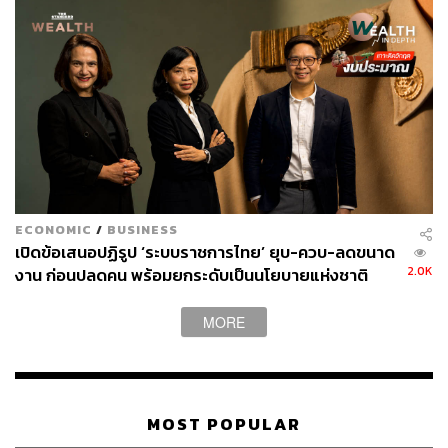
เหตุของปัญหาอยู่ที่การเมือง ท่านยึดอำนาจเข้ามาสู่อำนาจ
มุ่งสืบทอดอำนาจด้วยการวางโครงสร้างรัฐธรรมนูญ การใช้
อำนาจหลังได้อำนาจก็ไม่ชอบธรรม เอื้อประโยชน์ ไม่เห็นหัว
ประชาชน ถ้าท่านใช้อำนาจถูกต้อง ‘แพง จน พัง’ จะไม่เกิด
ขึ้น ประชาชนจะไม่เดือดร้อนขนาดนี้ ระบบการตรวจสอบ
การใช้อำนาจบิดเบี้ยว บิดเบือน โดยเฉพาะสภาที่ทำหน้าที่
ตรวจสอบการบริหารราชการแผ่นดินก็ทำงานได้ยากลำบาก
ทั้งที่การตรวจสอบการควบคุมการบริหารเป็นหน้าที่ของสภา”
ECONOMIC
/
BUSINESS
นพ.ชลน่านกล่าว
เปิดข้อเสนอปฏิรูป ‘ระบบราชการไทย’ ยุบ-ควบ-ลดขนาด
2.0K
งาน ก่อนปลดคน พร้อมยกระดับเป็นนโยบายแห่งชาติ
นพ.ชลน่านกล่าวต่อไปว่า ตัวเลขการเลือกตั้งปี 2562 ท่านได้
255 เสียง ท่านก็ใช้กลไกที่บัญญัติในรัฐธรรมนูญจัดการ
MORE
รวบรวมทุกวิถีทางทำให้ท่านได้เสียงถึง 275 เสียง
รัฐธรรมนูญเปิดโอกาสบัตรใบเดียวให้พรรคขนาดเล็กเข้ามา
ในสภา ท่านก็เชื้อเชิญเข้ามาด้วยกลไกทำให้หลายพรรคเล็ก
ต้องจำยอม แต่นั่นคือกับดักของการเข้าสู่อำนาจ เสมือนดี แต่
MOST POPULAR
คือการทำลายล้างประชาธิปไตย เพราะการที่ท่านพยายาม