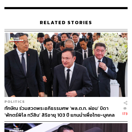
เป็นกรณีจำเป็นที่ ส.ส. ในฐานะผู้แทนปวงชนชาวไทย ต้อง
สอบถามข้อเท็จจริงต่อคณะรัฐมนตรี (ครม.) ในการแก้ปัญหา
เรื่องต่างๆ และหาข้อสรุปเพื่อให้การบริหารราชการแผ่นดิน
RELATED STORIES
เป็นไปอย่างมีประสิทธิภาพตรงเป้าหมาย เพื่อประโยชน์ของ
ประชาชนต่อไป
นพ.ชลน่านกล่าวต่อด้วยว่า ญัตตินี้ไม่ต้องมีมติ มีลักษณะ
เหมือนกระทู้แต่ไม่ใช่กระทู้ เป็นการซักถามข้อเท็จจริงและ
เสนอต่อ ครม. ไม่ได้มุ่งหมายต่อรัฐมนตรีคนใดคนหนึ่ง เพื่อ
ประโยชน์ของประชาชนเจ้าของอำนาจอธิปไตยที่ต้องการรู้
ว่าทำไมถึงตอนนี้พวกเขามีความทุกข์ลำบากยากแค้น ถือเป็น
ญัตติแพงทั้งแผ่นดิน จนพังทั้งแผ่นดิน นี่คือการทำงานร่วมกัน
เพื่อบ้านเมือง เพราะเราจะเสนอแนะรัฐบาลเพื่อนำไปแก้ไขให้
กับประชาชน เราจะบอกปัญหาที่รัฐมนตรีไม่รู้ว่าเป็นปัญหา
POLITICS
และไม่รู้ว่าจะแก้อย่างไร เพื่อประโยชน์ของประชาชนให้เร็ว
ทักษิณ ร่วมสวดพระอภิธรรมศพ ‘พล.ต.ท. ผ่อน’ บิดา
ที่สุด โดยปัญหาเศรษฐกิจพี่น้องคนไทยทุกข์ระทมกับของแพง
173
‘พักตร์พิไล ทวีสิน’ สิริอายุ 103 ปี แกนนำเพื่อไทย-บุคคล
ทั้งแผ่นดิน ส่วนรายได้แสนจะถูก ชีวิตความเป็นอยู่ยุ่งยากซับ
หลากวงการร่วมอาลัย
ซ้อน จนเกิดปัญหาสังคมตามมา รวมถึงปัญหาสิ่งแวดล้อมที่