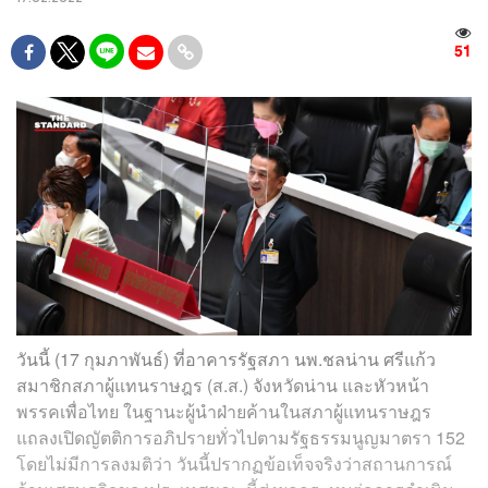
51
วันนี้ (17 กุมภาพันธ์) ที่อาคารรัฐสภา นพ.ชลน่าน ศรีแก้ว
สมาชิกสภาผู้แทนราษฎร (ส.ส.) จังหวัดน่าน และหัวหน้า
พรรคเพื่อไทย ในฐานะผู้นำฝ่ายค้านในสภาผู้แทนราษฎร
แถลงเปิดญัตติการอภิปรายทั่วไปตามรัฐธรรมนูญมาตรา 152
โดยไม่มีการลงมติว่า วันนี้ปรากฏข้อเท็จจริงว่าสถานการณ์