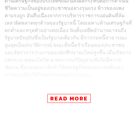
ด้านเศรษฐกิจของประเทศขณะนี้ส่งผลกระทบต่อการดำเนิน
ชีวิตความเป็นอยู่ของประชาชนอย่างรุนแรง ข้าวของแพง
ค่าแรงถูก อันสืบเนื่องจากการบริหารราชการแผ่นดินที่ล้ม
เหลวผิดพลาดทุกด้านของรัฐบาลนี้ โดยเฉพาะด้านเศรษฐกิจที่
ตกต่ำและทรุดตัวอย่างต่อเนื่อง นับตั้งแต่ยึดอำนาจมาจนถึง
รัฐบาลปัจจุบันซึ่งเป็นรัฐบาลเดียวกัน มีการก่อหนี้สาธารณะ
สูงสุดเป็นประวัติการณ์ ขณะที่หนี้ครัวเรือนของประชาชน
และอัตราการว่างงานของนักศึกษาจบใหม่สูงขึ้น เมื่อเกิดการ
แพร่ระบาดของโควิด มาตรการแก้ปัญหากลับไม่มีความ
ชัดเจน ซึ่งแน่นอนว่ายิ่งทำให้เศรษฐกิจของประเทศดิ่งเหว
การท่องเที่ยวได้รับผลกระทบอย่างรุนแรง
นอกจากนี้การจัดการจัดหาวัคซีนยังล่าช้าไร้ประสิทธิภาพ ต่อ
มาเกิดการแพร่ระบาดของโรคระบาดในสัตว์ และเกิดเชื้อ
READ MORE
แอฟริกาในสุกร ทำให้สุกรขาดตลาด เนื้อสุกรราคาสูงขึ้น
มาก แต่รัฐบาลกลับปกปิดข้อมูลการระบาดของโรคจนทำให้
การะบาดกระจายไปทั่วประเทศ เกษตรกรได้รับความเสียหาย
เดือดร้อนในวงกว้าง แต่กลับมีข้อมูลเอื้อประโยชน์ให้กลุ่มทุน
รายใหญ่ การแก้ปัญหาโรคระบาดทั้งคนและสัตว์ขาดความรู้