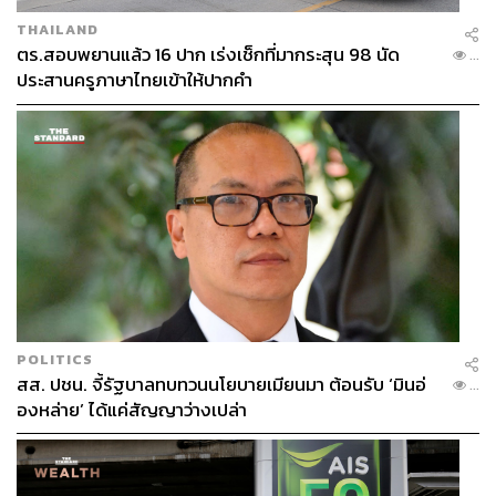
THAILAND
ตร.สอบพยานแล้ว 16 ปาก เร่งเช็กที่มากระสุน 98 นัด
...
ประสานครูภาษาไทยเข้าให้ปากคำ
POLITICS
สส. ปชน. จี้รัฐบาลทบทวนนโยบายเมียนมา ต้อนรับ ‘มินอ่
...
องหล่าย’ ได้แค่สัญญาว่างเปล่า