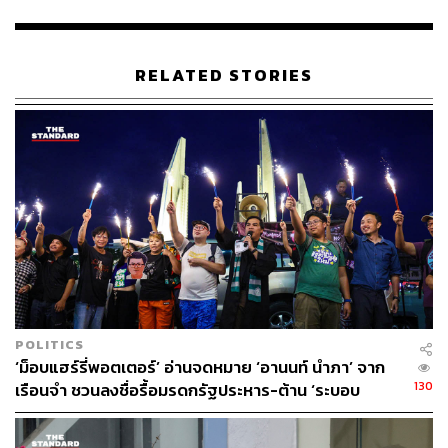
ครั้งสุดท้าย ถ้าไม่แยกย้าย คฝ. เชิญตัวไปที่กรมดุริยางค์ทหาร
บก” ทำให้สื่อหลายแห่งยุติการไลฟ์
RELATED STORIES
เวลา 01.40 น. ศูนย์ทนายความเพื่อสิทธิมนุษยชนรายงานว่า
ทีมแพทย์และพยาบาลอาสา 25 คน มีเยาวชน 2 คน ถูกปล่อย
ตัวหมดแล้วโดยไม่แจ้งข้อหา หลังตำรวจพามาควบคุมไว้ที่
สถานีตำรวจนครบาล (สน.) ดินแดง ทำประวัติ อธิบาย
กฎหมายเคอร์ฟิว และลงบันทึกประจำวันไว้ ในขณะที่ สน.
ดอนเมือง และกองบัญชาการตำรวจปราบปรามยาเสพติด
(บช.ปส.) ภายในสโมสรตำรวจกำลังทำบันทึกจับกุม
เวลา 02.00 น. ศูนย์ทนายความเพื่อสิทธิมนุษยชนรายงานว่า
จำนวนผู้ถูกจับบริเวณแยกสามเหลี่ยมดินแดง รวมอย่างน้อย
78 คน
POLITICS
‘ม็อบแฮร์รี่พอตเตอร์’ อ่านจดหมาย ‘อานนท์ นำภา’ จาก
สน.ดินแดง 25 คน ทีมแพทย์อาสาปล่อยตัวโดยไม่แจ้ง
130
เรือนจำ ชวนลงชื่อรื้อมรดกรัฐประหาร-ต้าน ‘ระบอบ
ข้อหาแล้ว เวลา 01.40 น.
สีน้ำเงิน’