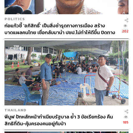
ABOUT THE AUTHOR
POLITICS
THE STANDARD TEAM
ก่อแก้วชี้ ‘อภิสิทธิ์’ เป็นสิ่งชำรุดทางการเมือง สร้าง
202
กองบรรณาธิการ THE STANDARD
บาดแผลคนไทย เชื่อกลับมานำ ปชป.ไม่ทำให้ดีขึ้น ปิดทาง
ร่วมงานกับเพื่อไทย
THAILAND
พีมูฟ ปักหลักหน้าทำเนียบรัฐบาล ย้ำ 3 ข้อเรียกร้อง คืน
185
สิทธิที่ดิน-คุ้มครองคนอยู่กับป่า