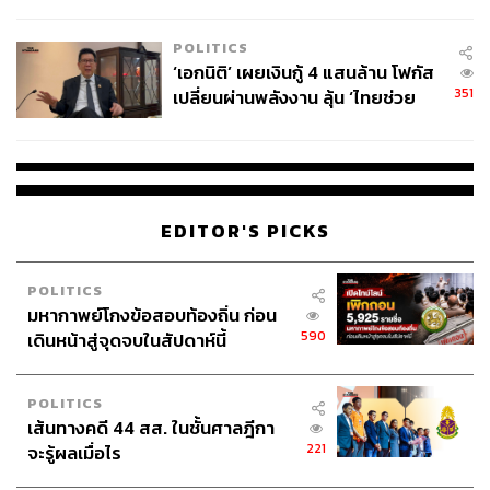
ล้านครั้ง ตลอด 10 ปีที่ผ่านมา
POLITICS
‘เอกนิติ’ เผยเงินกู้ 4 แสนล้าน โฟกัส
351
เปลี่ยนผ่านพลังงาน ลุ้น ‘ไทยช่วย
ไทยพลัส’ เฟส 2 รอประเมินความ
เหมาะสม
EDITOR'S PICKS
POLITICS
มหากาพย์โกงข้อสอบท้องถิ่น ก่อน
590
เดินหน้าสู่จุดจบในสัปดาห์นี้
POLITICS
เส้นทางคดี 44 สส. ในชั้นศาลฎีกา
221
จะรู้ผลเมื่อไร