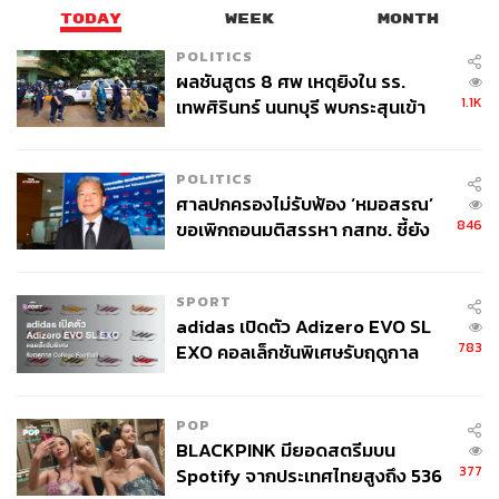
TODAY
WEEK
MONTH
POLITICS
ผลชันสูตร 8 ศพ เหตุยิงใน รร.
1.1K
เทพศิรินทร์ นนทบุรี พบกระสุนเข้า
จุดสำคัญ ‘ศีรษะ-หน้าอก’ ครูถูกยิง
4 นัด จากระยะไกล
POLITICS
ศาลปกครองไม่รับฟ้อง ‘หมอสรณ’
846
ขอเพิกถอนมติสรรหา กสทช. ชี้ยัง
ไม่ใช่ผู้เดือดร้อนเสียหาย
SPORT
adidas เปิดตัว Adizero EVO SL
783
EXO คอลเล็กชันพิเศษรับฤดูกาล
College Football
POP
BLACKPINK มียอดสตรีมบน
377
Spotify จากประเทศไทยสูงถึง 536