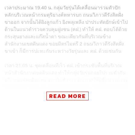
เวลาประมาณ 19.40 น. กลุ่มวัยรุ่นได้เคลื่อนมารวมตัวปัก
หลักบริเวณหน้ากรมดุริยางค์ทหารบก ถนนวิภาวดีรังสิตฝั่ง
ขาออก จากนั้นได้ยิงลูกแก้ว ยิงพลุเพลิง ปาประทัดยักษ์เข้าไป
ด้านในแนวตำรวจควบคุมฝูงชน (คฝ.) ทำให้ คฝ. ตอบโต้ด้วย
กระสุนยางและแก๊สน้ำตา ขณะเดียวกันที่บริเวณข้าง
สำนักงานเขตดินแดง ซอยมิตรไมตรี 2 ถนนวิภาวดีรังสิตฝั่ง
ขาเข้า ก็มีการปะทะกันระหว่างวัยรุ่นและ คฝ. ด้วยเช่นกัน
เวลา 21.05 น. ชุดเคลื่อนที่เร็ว คฝ. เข้ากระชับพื้นที่บริเวณ
หน้าสำนักงานเขตดินแดง ทำให้กลุ่มวัยรุ่นถอยไปรวมตัวกัน
บริเวณแฟลตดินแดง จากนั้นตำรวจประกาศให้ผู้สื่อข่าวนั่งลง
ให้ยุติการไลฟ์สด และทำการตรวจบัตรประจำตัวสื่อมวลชนที่
อยู่บริเวณดังกล่าว
READ MORE
เวลา 21.38 น. คฝ. ยิงกระสุนยางและแก๊สน้ำตาเปิดทางก่อน
เข้ากระชับพื้นที่หน้าแฟลตดินแดง โดย คฝ. ออกมาจากหลาย
ทิศทาง ทั้งถนนวิภาวดีรังสิตฝั่งขาเข้า ซอยมิตรไมตรี ทำให้
กลุ่มวัยรุ่นวิ่งหลบหนีการจับกุม บางส่วนหลบเข้าไปในแฟลต