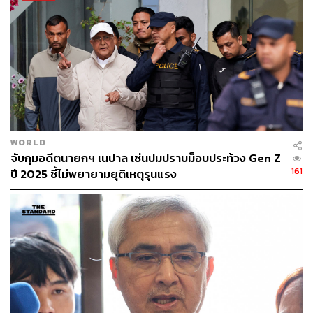
สน.พหลโยธิน เยาวชน 8 คน
บช.ปส. 19 คน ส่งตัวไปโรงพยาบาลตำรวจ 2 คน รวม
21 คน
สน.ดอนเมือง 23 คน เยาวชน 1 คน รวม 24 คน
TAGS:
การชุมนุมทางการเมือง
สลายการชุมนุม
WORLD
แยกดินแดง
ตำรวจชุดควบคุมฝูงชน (คฝ.)
จับกุมอดีตนายกฯ เนปาล เซ่นปมปราบม็อบประท้วง Gen Z
กลุ่มทะลุแก๊ซ
ม็อบ 11 กันยา
กรมดุริยางค์ทหารบก
161
ปี 2025 ชี้ไม่พยายามยุติเหตุรุนแรง
98