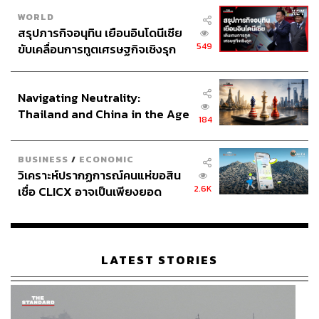
WORLD
สรุปภารกิจอนุทิน เยือนอินโดนีเซีย
549
ขับเคลื่อนการทูตเศรษฐกิจเชิงรุก
ประกาศหุ้นส่วนยุทธศาสตร์ไทย –
อินโดนีเซีย
Navigating Neutrality:
Thailand and China in the Age
184
of a New Global Order
BUSINESS
/
ECONOMIC
วิเคราะห์ปรากฏการณ์คนแห่ขอสิน
2.6K
เชื่อ CLICX อาจเป็นเพียงยอด
ภูเขาน้ำแข็ง ของปัญหาหนี้ครัว
เรือนไทยที่ถูกซุกไว้
LATEST STORIES