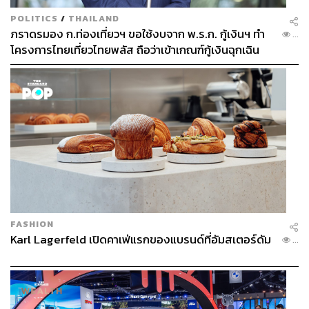
POLITICS
/
THAILAND
ภราดรมอง ก.ท่องเที่ยวฯ ขอใช้งบจาก พ.ร.ก. กู้เงินฯ ทำ
...
โครงการไทยเที่ยวไทยพลัส ถือว่าเข้าเกณฑ์กู้เงินฉุกเฉิน
FASHION
Karl Lagerfeld เปิดคาเฟ่แรกของแบรนด์ที่อัมสเตอร์ดัม
...