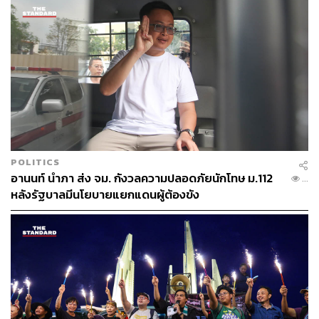
ภาพประกอบ:
เทียนจรัส วงศ์พิเศษกุล
TAGS:
อานนท์ นำภา
ไมค์-ภาณุพงศ์ จาดนอก
การเมืองและการปกครองไทย
สิริพัชระ จึงธีรพานิช
สมยศ พฤกษาเกษมสุข
อาทิตยา พรพรม
นักโทษทางการเมือง
เพนกวิน-พริษฐ์ ชิวารักษ์
ศาลรัฐธรรมนูญ
นักกิจกรรมทางการเมือง
ณฐพร โตประยูร
การปฏิรูปสถาบันฯ​
อั๋ว-จุฑาทิพย์ ศิริขันธ์
การชุมนุมทางการเมือง
รุ้ง-ปนัสยา สิทธิจิรวัฒนกุล
POLITICS
อานนท์ นำภา ส่ง จม. กังวลความปลอดภัยนักโทษ ม.112
...
หลังรัฐบาลมีนโยบายแยกแดนผู้ต้องขัง
LOADING...
ABOUT THE AUTHOR