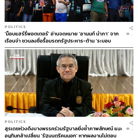
THE STANDARD TEAM
กองบรรณาธิการ THE STANDARD
POLITICS
‘ม็อบแฮร์รี่พอตเตอร์’ อ่านจดหมาย ‘อานนท์ นำภา’ จาก
...
เรือนจำ ชวนลงชื่อรื้อมรดกรัฐประหาร-ต้าน ‘ระบอบ
สีน้ำเงิน’
POLITICS
สุรเดชห่วงดึงบางพรรคร่วมรัฐบาลยิ่งซ้ำภาพลักษณ์ แนะ
...
อนุทินกล้าเปลี่ยน ‘รัฐมนตรีคนนอก’ หากผลงานไม่ตอบ