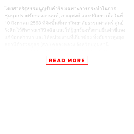
โดยศาลรัฐธรรมนูญรับคำร้องเฉพาะการกระทำในการ
ชุมนุมปราศรัยของอานนท์, ภาณุพงศ์ และปนัสยา เมื่อวันที่
10 สิงหาคม 2563 ที่จัดขึ้นที่มหาวิทยาลัยธรรมศาสตร์ ศูนย์
รังสิต ไว้พิจารณาวินิจฉัย และให้ผู้ถูกร้องทั้งสามยื่นคำชี้แจง
แก้ข้อกล่าวหา และให้หน่วยงานที่เกี่ยวข้อง ทั้งอัยการสูงสุด
สถานีตำรวจภูธร (สภ.) คลองหลวง จังหวัดปทุมธานี
สำนักงานตำรวจแห่งชาติ สำนักงานสภาความมั่นคงแห่ง
ชาติ สำนักข่าวกรองแห่งชาติ และมหาวิทยาลัยธรรมศาสตร์
READ MORE
จัดส่งเอกสารหลักฐานที่เกี่ยวข้อง
โดยศาลเห็นว่าคดีมีพยานหลักฐานเพียงพอที่จะพิจารณา
วินิจฉัยได้ จึงยุติการไต่สวน และกำหนดนัดแถลงด้วยวาจา
ปรึกษาหารือ ลงมติ และอ่านคำวินิจฉัยให้คู่กรณีฟังในวันนี้
(10 พฤศจิกายน) เวลา 15.00 น.