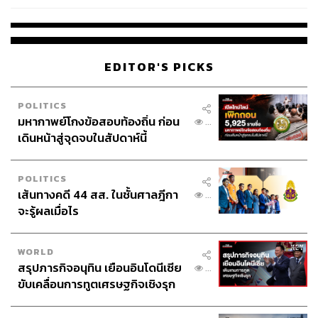
ร’ นั่งประธานศาลอุทธรณ์
EDITOR'S PICKS
POLITICS
มหากาพย์โกงข้อสอบท้องถิ่น ก่อน
...
เดินหน้าสู่จุดจบในสัปดาห์นี้
POLITICS
เส้นทางคดี 44 สส. ในชั้นศาลฎีกา
...
จะรู้ผลเมื่อไร
WORLD
สรุปภารกิจอนุทิน เยือนอินโดนีเซีย
...
ขับเคลื่อนการทูตเศรษฐกิจเชิงรุก
ประกาศหุ้นส่วนยุทธศาสตร์ไทย –
อินโดนีเซีย