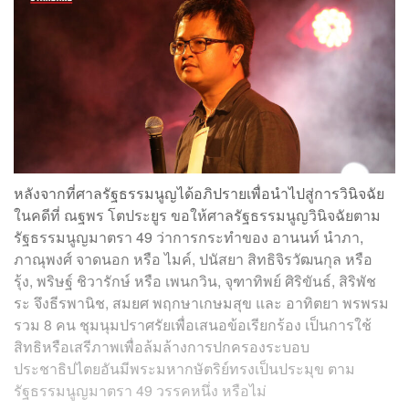
หลังจากที่ศาลรัฐธรรมนูญได้อภิปรายเพื่อนำไปสู่การวินิจฉัย
ในคดีที่ ณฐพร โตประยูร ขอให้ศาลรัฐธรรมนูญวินิจฉัยตาม
รัฐธรรมนูญมาตรา 49 ว่าการกระทำของ อานนท์ นำภา,
ภาณุพงศ์ จาดนอก หรือ ไมค์, ปนัสยา สิทธิจิรวัฒนกุล หรือ
รุ้ง, พริษฐ์ ชิวารักษ์ หรือ เพนกวิน, จุฑาทิพย์ ศิริขันธ์, สิริพัช
ระ จึงธีรพานิช, สมยศ พฤกษาเกษมสุข และ อาทิตยา พรพรม
รวม 8 คน ชุมนุมปราศรัยเพื่อเสนอข้อเรียกร้อง เป็นการใช้
สิทธิหรือเสรีภาพเพื่อล้มล้างการปกครองระบอบ
ประชาธิปไตยอันมีพระมหากษัตริย์ทรงเป็นประมุข ตาม
รัฐธรรมนูญมาตรา 49 วรรคหนึ่ง หรือไม่