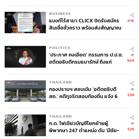
ของคนไทยใช้ไปกับข้าราชการเฉียด
40 บาท
BUSINESS
แบงก์ไร้สาขา CLICX ปิดรับสมัคร
1K
สินเชื่อชั่วคราว พร้อมส่งสัญญาณ
เตือนกลุ่มกู้เงินผิดวัตถุประสงค์-ให้
ข้อมูลเท็จ เตรียมดำเนินคดีเด็ดขาด
POLITICS
‘ประภาศ คงเอียด’ กรรมการ ป.ป.ช.
569
อดีตอธิบดีกรมธนารักษ์ ถึงแก่
อนิจกรรม
THAILAND
กองปราบฯ สอบเข้ม ‘อดีตอธิบดี
538
สถ.’ คดีทุจริตสอบท้องถิ่น แจ้ง 6
ข้อหาหนัก จ่อชง ป.ป.ช. 12 ส.ค. นี้
THAILAND
ก.ต. ไฟเขียวบัญชีโยกย้ายผู้
526
พิพากษา 247 ตำแหน่ง ดัน ‘มีชัย-
สรรพวิทย์’ คุมศาลอาญา-แพ่ง ‘วิธู