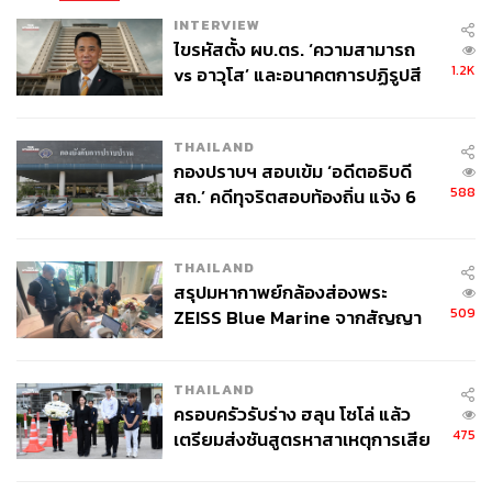
INTERVIEW
ไขรหัสตั้ง ผบ.ตร. ‘ความสามารถ
1.2K
vs อาวุโส’ และอนาคตการปฏิรูปสี
กากี กับ พล.ต.อ. เอก อังสนานนท์
THAILAND
กองปราบฯ สอบเข้ม ‘อดีตอธิบดี
588
สถ.’ คดีทุจริตสอบท้องถิ่น แจ้ง 6
ข้อหาหนัก จ่อชง ป.ป.ช. 12 ส.ค. นี้
THAILAND
สรุปมหากาพย์กล้องส่องพระ
509
ZEISS Blue Marine จากสัญญา
ผลิต 8.3 ล้าน สู่ข้อพิพาท ‘มา
เวลล์ฯ’ ฟ้อง ‘โทน บางแค’ ผิดนัด
THAILAND
จ่ายหนี้-แอบระบุแบรนด์
ครอบครัวรับร่าง ฮลุน โซโล่ แล้ว
475
เตรียมส่งชันสูตรหาสาเหตุการเสีย
ชีวิต