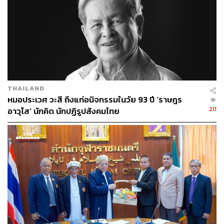
THAILAND
หมอประเวศ วะสี ถึงแก่อนิจกรรมในวัย 93 ปี ‘ราษฎร
211
อาวุโส’ นักคิด นักปฏิรูปสังคมไทย