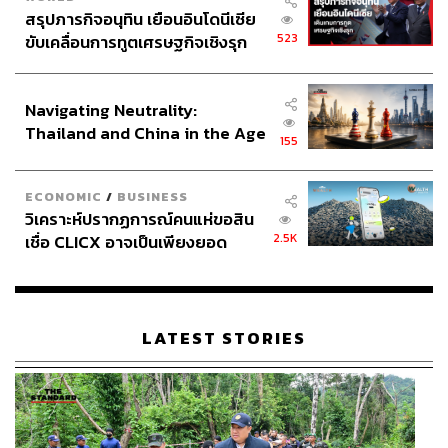
สรุปภารกิจอนุทิน เยือนอินโดนีเซีย
523
ขับเคลื่อนการทูตเศรษฐกิจเชิงรุก
ประกาศหุ้นส่วนยุทธศาสตร์ไทย –
อินโดนีเซีย
Navigating Neutrality:
Thailand and China in the Age
155
of a New Global Order
ECONOMIC
/
BUSINESS
วิเคราะห์ปรากฏการณ์คนแห่ขอสิน
2.5K
เชื่อ CLICX อาจเป็นเพียงยอด
ภูเขาน้ำแข็ง ของปัญหาหนี้ครัว
เรือนไทยที่ถูกซุกไว้
LATEST STORIES