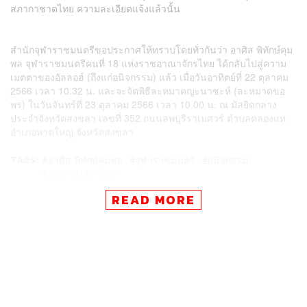
สภากาชาดไทย ความละเอียดแจ้งแล้วนั้น
สำนักจุฬาราชมนตรีขอประกาศให้ทราบโดยทั่วกันว่า อาศิส พิทักษ์คุม
พล จุฬาราชมนตรีคนที่ 18 แห่งราชอาณาจักรไทย ได้กลับไปสู่ความ
เมตตาของ
อัลลอฮ์
(ถึงแก่อนิจกรรม) แล้ว เมื่อวันอาทิตย์ที่ 22 ตุลาคม
2566 เวลา 10.32 น. และจะจัดพิธีละหมาดญะนาซะห์ (ละหมาดขอ
พร) ในวันจันทร์ที่ 23 ตุลาคม 2566 เวลา 10.00 น. ณ มัสยิดกลาง
ประจำจังหวัดสงขลา เลขที่ 352 ถนนลพบุรีราเมศวร์ ตำบลคลองแห
อำเภอหาดใหญ่ จังหวัดสงขลา
TAGS:
อาศิส พิทักษ์คุมพล
จุฬาราชมนตรี
อนิจกรรม
สมชาย เจ๊ะวังมา
READ MORE
191