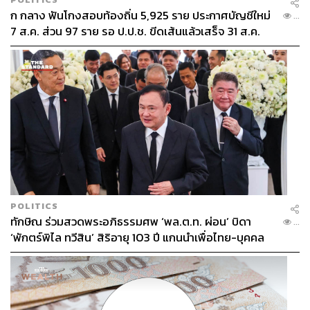
ก กลาง ฟันโกงสอบท้องถิ่น 5,925 ราย ประกาศบัญชีใหม่
...
7 ส.ค. ส่วน 97 ราย รอ ป.ป.ช. ขีดเส้นแล้วเสร็จ 31 ส.ค.
POLITICS
ทักษิณ ร่วมสวดพระอภิธรรมศพ ‘พล.ต.ท. ผ่อน’ บิดา
...
‘พักตร์พิไล ทวีสิน’ สิริอายุ 103 ปี แกนนำเพื่อไทย-บุคคล
หลากวงการร่วมอาลัย