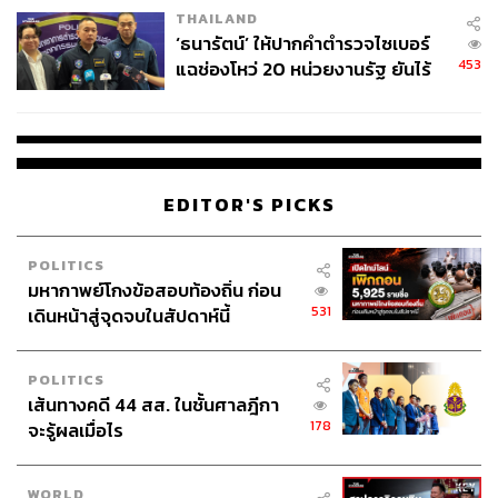
THAILAND
‘ธนารัตน์’ ให้ปากคำตำรวจไซเบอร์
453
แฉช่องโหว่ 20 หน่วยงานรัฐ ยันไร้
นัยทางการเมือง
EDITOR'S PICKS
POLITICS
มหากาพย์โกงข้อสอบท้องถิ่น ก่อน
531
เดินหน้าสู่จุดจบในสัปดาห์นี้
POLITICS
เส้นทางคดี 44 สส. ในชั้นศาลฎีกา
178
จะรู้ผลเมื่อไร
WORLD