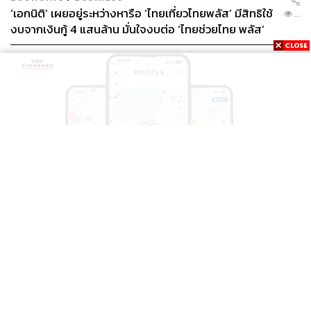
‘เอกนิติ’ เผยอยู่ระหว่างหารือ ‘ไทยเที่ยวไทยพลัส’ มีสิทธิใช้
...
งบจากเงินกู้ 4 แสนล้าน มั่นใจงบต่อ ‘ไทยช่วยไทย พลัส’
เฟส 2 มีเพียงพอ
THAILAND
BTS-EBM-NBM จับมือแอปพลิเคชัน ViaBus ยกระดับ
...
การติดตามตำแหน่งรถไฟฟ้า 3 สายแบบเรียลไทม์