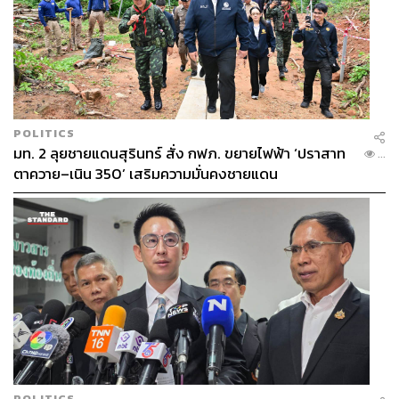
POLITICS
มท. 2 ลุยชายแดนสุรินทร์ สั่ง กฟภ. ขยายไฟฟ้า ‘ปราสาท
...
ตาควาย–เนิน 350’ เสริมความมั่นคงชายแดน
POLITICS