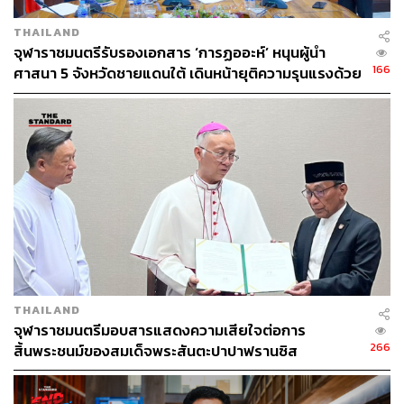
THAILAND
จุฬาราชมนตรีรับรองเอกสาร ‘การฏออะห์’ หนุนผู้นำ
166
ศาสนา 5 จังหวัดชายแดนใต้ เดินหน้ายุติความรุนแรงด้วย
หลักอิสลาม
THAILAND
จุฬาราชมนตรีมอบสารแสดงความเสียใจต่อการ
266
สิ้นพระชนม์ของสมเด็จพระสันตะปาปาฟรานซิส