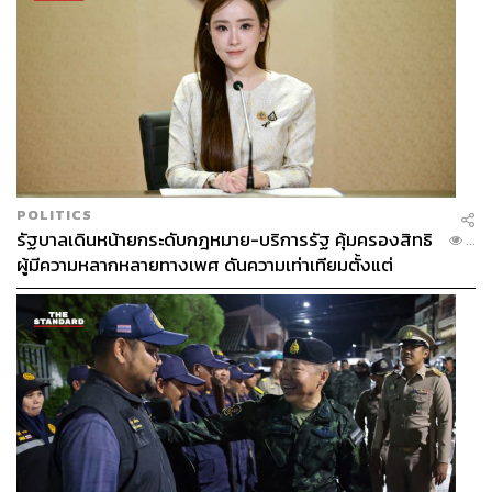
ค่อนข้างดี ทำให้ตัวเลขลดลงได้ค่อนข้างต่ำ และคาดว่า
อินเดียเองยังคงต้องรับมือกับโควิด อีกหนึ่งถึงสองระลอก
ใหญ่ๆ เพราะหากเปรียบเทียบดูแล้วโลกไม่มีใครโดนโควิดที่
ต่ำกว่า สี่ระลอก อย่างไทยเองก็ประมาณสามระลอกแล้ว
ขณะที่ยุโรปก็ประมาณห้าระลอก ซึ่งอินเดียถือว่ายังน้อยมาก
ดังนั้นเศรษฐกิจและตลาดหุ้นของอินเดียในช่วงที่ผ่านมา
สามารถทำ New High ได้ ในปี 2565 จึงมีความน่าสนใจ แต่ก็
ต้องระวังในเรื่องของโควิดด้วย
POLITICS
รัฐบาลเดินหน้ายกระดับกฎหมาย-บริการรัฐ คุ้มครองสิทธิ
...
หากเทียบ 4 ประเทศปีนี้ เวียดนามกับอินเดียมีการเติบโตได้ดี
ผู้มีความหลากหลายทางเพศ ดันความเท่าเทียมตั้งแต่
ในขณะที่ญี่ปุ่นก็ไม่ได้โดดเด่นมาก จีนค่อนข้างไม่คึกคักเท่าที่
หลักสูตรในห้องเรียนถึงที่ทำงาน
ควร ซึ่งคาดว่าในปี 2565 หลายๆ ประเทศจะเติบโตแบบค่อย
เป็นค่อยไป และยังต้องจับตาโอมิครอนอีกด้วยว่า จะมีความ
รุนแรงมากแค่ไหน หลังจากที่ระบาดหนักไปทั่วยุโรปและ
สหรัฐฯ อีกครั้ง