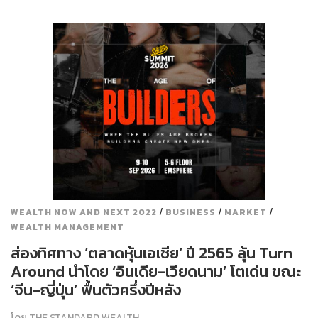
/
/
/
WEALTH NOW AND NEXT 2022
BUSINESS
MARKET
WEALTH MANAGEMENT
ส่องทิศทาง ‘ตลาดหุ้นเอเชีย’ ปี 2565 ลุ้น Turn
Around นำโดย ‘อินเดีย-เวียดนาม’ โตเด่น ขณะ
‘จีน-ญี่ปุ่น’ ฟื้นตัวครึ่งปีหลัง
โดย
THE STANDARD WEALTH