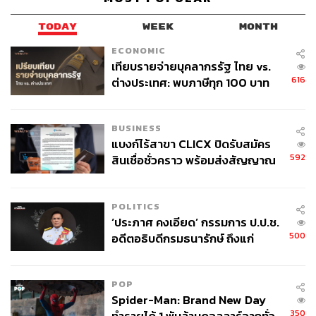
พรีเมียมมากกว่า หรือแพงกว่าที่คนในประเทศเทรดนั่นเอง ก็
เป็นจุดหนึ่งที่มีความผันผวนได้ แต่ก็ยังถือว่าเป็นอีกหนึ่ง
TODAY
WEEK
MONTH
ประเทศที่น่าสนใจ
ECONOMIC
เทียบรายจ่ายบุคลากรรัฐ ไทย vs.
ด้าน อิศรา พุฒตาลศรี ประธานเจ้าหน้าที่บริหาร บริษัทหลัก
616
ต่างประเทศ: พบภาษีทุก 100 บาท
ทรัพย์จัดการกองทุน วี จำกัด (บลจ.วี) ให้ข้อมูลเพิ่มเติมว่า
ของคนไทยใช้ไปกับข้าราชการเฉียด
ตลาดหุ้นจีนไม่ค่อยประสบความสำเร็จสักเท่าไร โดยเฉพาะ
40 บาท
หุ้นที่เกี่ยวกับเทคโนโลยีต่างๆ โดนแรงเทขายออกมาค่อนข้าง
BUSINESS
มาก ประเด็นสำคัญมาจากประเทศจีนปรับในเรื่องของกฎ
แบงก์ไร้สาขา CLICX ปิดรับสมัคร
หมายใหม่ๆ เพื่อจัดระเบียบในฝั่งเทคโนโลยี อาจจะทำให้การ
592
สินเชื่อชั่วคราว พร้อมส่งสัญญาณ
เติบโตในส่วนนี้ของจีนหายไป หรืออย่าง Sector ที่เกี่ยวกับ
เตือนกลุ่มกู้เงินผิดวัตถุประสงค์-ให้
Tech หรือ E-Commerce ก็มีกฎระเบียบออกมากดดันในการ
ข้อมูลเท็จ เตรียมดำเนินคดีเด็ดขาด
ประกอบภาคของธุรกิจ หรืออย่างบริษัทที่ทำเกม ที่ออกมาบ
POLITICS
อกว่าเป็นเหมือนยาเสพติดให้แก่เยาวชน ทำให้ Segment ไม่
‘ประภาศ คงเอียด’ กรรมการ ป.ป.ช.
500
ค่อยเติบโต หรือค่อนไปทางแย่ในปี 2564
อดีตอธิบดีกรมธนารักษ์ ถึงแก่
อนิจกรรม
เพราะฉะนั้นในปี 2564 หุ้นจีนก็เลยปรับตัวลดลงแรง ผนวกกับ
POP
ตัวเลขเศรษฐกิจในช่วงโควิดปี 2563 จีนอัดฉีดเงินเข้าไปใน
Spider-Man: Brand New Day
ระบบค่อนข้างเยอะ พอมาปี 2564 เมื่อสามารถควบคุมการ
350