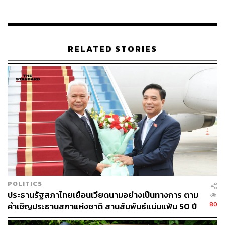
อย่างไรก็ตาม จีนมีปัญหาสงครามการค้ากับสหรัฐฯ มาอย่าง
ต่อเนื่อง แต่ ณ ปัจจุบันเริ่มเห็นหลายๆ บริษัทเข้ามาจด
ทะเบียนในฝั่งของฮ่องกงมากขึ้น จึงคาดว่าผลกระทบระหว่าง
จีนกับสหรัฐฯ เป็นแค่ช่วงระยะสั้นๆ เท่านั้น
RELATED STORIES
หากเจาะลึกลงไปในรายละเอียดของประเทศจีน ต้องยอมรับ
ว่า จีนที่มีค่า P/E ค่อนข้างถูก เมื่อเทียบกับสหรัฐฯ หรือยุโรป
บวกกับในปี 2565 เศรษฐกิจจีนน่าจะเริ่มกลับมาได้ เนื่องจาก
จะมีการประชุมใหญ่ของพรรคคอมมิวนิสต์จีน ประมาณ
เดือนตุลาคม-พฤศจิกายน ปี 2565 เพื่อคัดเลือกผู้นำคนใหม่
โดย หลี่เค่อเฉียง ประธานคณะมนตรีรัฐกิจสาธารณรัฐ
ประชาชนจีนคนปัจจุบัน อาจจะไม่ได้ไปต่อ เพราะว่าใน
กฎหมายไม่สามารถให้ครองอำนาจได้เกินสองวาระ
แต่สำหรับ สีจิ้นผิง อาจจะได้รับการเลือกอีกหนึ่งสมัย เพราะ
POLITICS
ว่าในรัฐธรรมนูญได้มีการเปิดกว้างไว้รอแล้ว หลังจากที่ได้มี
ประธานรัฐสภาไทยเยือนเวียดนามอย่างเป็นทางการ ตาม
การจัดระเบียบไว้ในปี 2564 ดังนั้นจีนน่าจะมีการเก็บกระสุน
80
คำเชิญประธานสภาแห่งชาติ สานสัมพันธ์แน่นแฟ้น 50 ปี
ไว้ใช้ปี 2565 ดูได้จากการออกหุ้นกู้ทั้งภาครัฐและเอกชนในปี