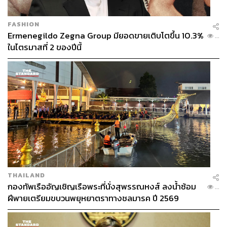
ขณะที่จีนปี 2564 หลังจากได้เข้าไปจัดการกับกลุ่มพวก
FASHION
เทคโนโลยี พวกฟินเทค ตลาดหุ้นก็ปรับตัวลงมาค่อนข้างเยอะ
Ermenegildo Zegna Group มียอดขายเติบโตขึ้น 10.3%
...
เมื่อเทียบกับช่วง 1-2 ปีที่ผ่านมา และตลาดหุ้นจีนก็อันเดอร์เพ
ในไตรมาสที่ 2 ของปีนี้
อร์ฟอร์ม รวมทั้งจีนค่อนข้างเข้มงวดกับโควิดมาก ส่งผลให้
หมวดของประเทศยังเป็นการปิดประเทศอยู่ มีการล็อกดาวน์
เป็นจุดๆ ตามกระแสข่าวที่ออกมา ซึ่งส่งผลให้ครึ่งปีหลัง
เศรษฐกิจจีนเริ่มชะลอตัวลง
นอกจากนี้จีนมีความเข้มงวดต่อระบบเศรษฐกิจ ภาคธุรกิจ
หรือแม้แต่ระบบสังคม อย่างเช่น โรงเรียนกวดวิชา ติวเตอร์
รวมถึงนโยบายที่มีต่อฮ่องกงด้วย ทำให้นักลงทุนที่เป็น
โกลบอลมีความระมัดระวังต่อการลงทุน โดยเฉพาะนักลงทุน
สถาบันมักจะไม่ค่อยชอบสักเท่าไร ดังนั้นตลาดหุ้นจีนในระยะ
6 เดือนข้างหน้านี้ คาดว่าจะยังมีการชะลอตัวพอสมควร และ
THAILAND
กองทัพเรืออัญเชิญเรือพระที่นั่งสุพรรณหงส์ ลงน้ำซ้อม
เมื่อผ่านไปสักระยะหนึ่งจีนน่ามีการฟื้นตัวได้ แต่ก็ถือว่าเป็น
...
ฝีพายเตรียมขบวนพยุหยาตราทางชลมารค ปี 2569
อีกหนึ่งจังหวะที่สามารถเก็บสะสมลงทุนได้
ส่วนอินเดียเฟอร์ฟอร์มค่อนข้างดี โควิดปีนี้ถือว่ามีการจัดการ