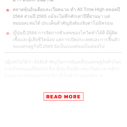
ตลาดหุ้นอินเดียและเวียดนาม ทำ All Time High ตลอดปี
2564 ส่วนปี 2565 แม้จะไม่คึกคักเท่าปีที่ผ่านมา แต่
ทยอยสะสมได้ ประเด็นสำคัญยังต้องจับตาโอมิครอน
ญี่ปุ่นปี 2564 การจัดการตัวเลขของโควิดทำได้ดี มีผู้ติด
เชื้อและผู้เสียชีวิตน้อย แต่การเปิดประเทศและการฟื้นตัว
ของเศรษฐกิจปี 2565 ยังเป็นแบบค่อยเป็นค่อยไป
ปฏิเสธไม่ได้ว่า ปัจจัยสำคัญในการขับเคลื่อนเศรษฐกิจทั่วโลก
รวมถึงแถบเอเชียอย่าง จีน ญี่ปุ่น อินเดีย และเวียดนาม หลักๆ
ล้วนมาจากเศรษฐกิจสหรัฐฯ ที่เป็นตัวกำหนดทิศทาง
ในปี 2565 เมื่อธนาคารกลางสหรัฐ (Fed) ประกาศชัดว่ากำลัง
จะลดขนาดของมาตรการ QE และเตรียมปรับขึ้นอัตรา
READ MORE
ดอกเบี้ยนโยบายในปี 2565 เพื่อแก้ปัญหาเงินเฟ้อที่พุ่งทุบสถิติ
สูงสุดในรอบเกือบ 40 ปี ประกอบกับโควิดสายพันธุ์โอมิครอน
ที่เริ่มระบาดไปทั่วโลก ทำให้เกิดคำถามว่า แล้วเศรษฐกิจของ
4 ประเทศที่กล่าวมาข้างต้นจะเป็นอย่างไร