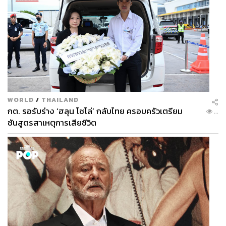
บริษัทหลักทรัพย์จัดการกองทุน ทาลิส จำกัด ระบุเพิ่มเติมว่า
หลังจากในเอเชียปีนี้ต้องประสบกับโควิด ตัวเลขเศรษฐกิจก็
ค่อนข้างแย่กว่าในยุโรปและสหรัฐฯ แต่ ณ ปัจจุบันโดยรวม
ถือว่ามีการบริหารจัดการที่ค่อนข้างดี เมื่อเทียบกับยุโรปและ
สหรัฐฯ ที่เริ่มกลับมาแย่หลังจากที่โอมิครอนเริ่มระบาด
ทั้งนี้ ภาพรวมของเอเชียเศรษฐกิจปี 2565 จะสามารถฟื้นตัว
ได้ดีกว่าปี 2564 โดยเฉพาะไทย และน่าจะฟื้นตัวได้ชัดเจน
มากขึ้นในช่วงครึ่งหลังของปี 2565 โดยเฉพาะ South East
WORLD
/
THAILAND
Asia ซึ่งมีความน่าสนใจในการลงทุน หากดูญี่ปุ่นในปี 2564
กต. รอรับร่าง ‘ฮลุน โซโล่’ กลับไทย ครอบครัวเตรียม
...
มีการจัดการตัวเลขของโควิดได้ดี น่าจะมีแค่หลัก 100 กว่า
ชันสูตรสาเหตุการเสียชีวิต
คนสำหรับผู้ติดเชื้อ และผู้เสียชีวิตก็น้อยเช่นกัน ส่วนในแง่ของ
การเปิดประเทศจะเป็นแบบค่อยเป็นค่อยไป เพราะช่วงนี้การ
ปิดประเทศก็ยังมีการเข้มงวดกว่าของประเทศไทย ดังนั้นการ
ฟื้นตัวด้านเศรษฐกิจน่าจะเป็นการค่อยๆ ทยอยฟื้นตัวขึ้นมา
เพราะยังต้องมีความระมัดระวังโอมิครอนอยู่ ขณะที่ตลาด
หุ้นยังคงเป็นบวก หากดูในทิศทางภาพรวมของเอเชียยังเป็น
ช่วงขาขึ้น เพราะว่าเอเชียในปีนี้หุ้นก็บวก หรือลบเล็กน้อย
เท่านั้น