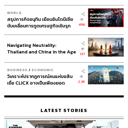
ตลาดจะมีความผันผวนค่อนข้างสูง แต่หลังจากที่ขึ้นดอกเบี้ย
ครั้งแรกแล้วมีตลาดที่จะปรับตัวขึ้นได้ ถ้าขึ้นดอกเบี้ยแล้ว
WORLD
แสดงว่ามั่นใจในการเติบโตทางเศรษฐกิจยังพอไปต่อได้”
สรุปภารกิจอนุทิน เยือนอินโดนีเซีย
496
ขับเคลื่อนการทูตเศรษฐกิจเชิงรุก
ประกาศหุ้นส่วนยุทธศาสตร์ไทย –
ขณะที่ตัวเลขเศรษฐกิจเวียดนามมีความน่าสนใจมาก เพราะ
อินโดนีเซีย
มีการเติบโตอยู่ในระดับสูง ตลาดหุ้นทำ All Time High ตลอด
Navigating Neutrality:
ซึ่งถ้านักลงทุนมีหุ้นเวียดนามอยู่แล้ว แนะนำว่าให้ถือต่อไป
Thailand and China in the Age
แน่นอนว่าในไตรมาส 1 อาจมีความผันผวนของตลาดโลก
137
of a New Global Order
บ้าง หุ้นเอเชียก็อาจจะได้รับผลกระทบไปด้วย แต่ตลาด
เวียดนามน่าจะมีความแข็งแกร่ง
BUSINESS
/
ECONOMIC
วิเคราะห์ปรากฏการณ์คนแห่ขอสิน
ฝั่งของอินเดียปีนี้ราคาค่อนข้างขึ้นมาเยอะ ตั้งแต่จีนกับ
2.3K
เชื่อ CLICX อาจเป็นเพียงยอด
สหรัฐฯ มีปัญหาก็จะมี Flow การลงทุนไหลเข้าอินเดียอย่างต่อ
ภูเขาน้ำแข็ง ของปัญหาหนี้ครัว
เนื่อง แต่อย่างไรก็ตามปัญหาของอินเดียที่ยังจัดการไม่ค่อยได้
เรือนไทยที่ถูกซุกไว้
นั่นคือ การจัดการเงินเฟ้อได้ยังไม่ค่อยดีนัก หากช่วงใดที่เห็น
เทรนด์เงินเฟ้อมาอินเดียจะมีผลกระทบไปด้วย
LATEST STORIES
ขณะที่ ประภาส ตันพิบูลย์ศักดิ์ ประธานเจ้าหน้าที่การลงทุน