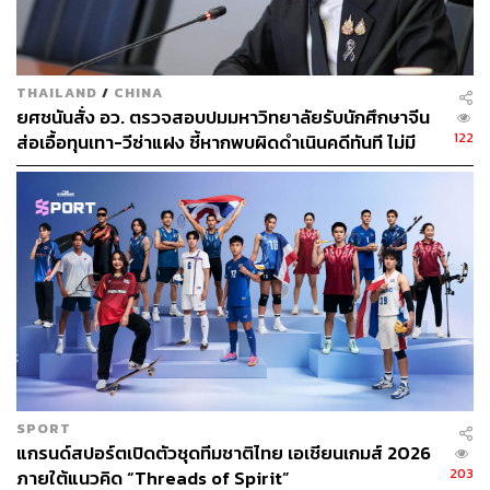
ความผันผวนหรือเกิดความไม่แน่นอน ก็กลับมาสะท้อนใน
เรื่องของค่าเงินเยนอาจจะแข็งค่า ทำให้กระทบการส่งออกอีก
รอบหนี่ง
THAILAND
/
CHINA
สำหรับอินเดีย ในด้านเศรษฐกิจยังมีการเติบโต ขณะที่ภาค
ยศชนันสั่ง อว. ตรวจสอบปมมหาวิทยาลัยรับนักศึกษาจีน
122
ของการลงทุนยังมีราคาที่ค่อนข้างแพง และเมื่อเข้าไปดูราย
ส่อเอื้อทุนเทา-วีซ่าแฝง ชี้หากพบผิดดำเนินคดีทันที ไม่มี
เลือกปฎิบัติ
ได้หลักๆ ของอินเดียมาจากสินค้าโภคภัณฑ์ ซึ่งในปี 2564
พลังงานมีการปรับเพิ่มขึ้น รวมถึงราคาทองคำก็มีการปรับขึ้น
มาเล็กน้อยด้วย ส่งผลให้ในปี 2565 สินค้าโภคภัณฑ์น่าจะ
กลับมาฟื้นตัวไม่ได้ร้อนแรงเท่ากับปีที่ผ่านมา
บดินทร์กล่าวว่า ถ้าดูค่า P/E ของอินเดียอยู่ประมาณ 25 เท่า
ถือว่าค่อนข้างสูงเมื่อเทียบในฝั่งเอเชีย เพราะเอเชียค่า P/E อยู่
ที่ประมาณ 13-14 เท่า ถ้าเทียบกับตัวเองย้อนหลังไป 10 ปี
อินเดียจึงแพงกว่าค่าเฉลี่ยถึง 2 เท่า ในขณะที่เศรษฐกิจอาจจะ
ไม่ได้โตร้อนแรงเท่าปี 2564
SPORT
แกรนด์สปอร์ตเปิดตัวชุดทีมชาติไทย เอเชียนเกมส์ 2026
สำหรับเวียดนามเป็น Frontier Market ที่กำลังจะก้าวไปสู่
203
ภายใต้แนวคิด “Threads of Spirit”
Emerging Markets เวียดนามจึงน่าสนใจ เพราะถูกคาดหมาย