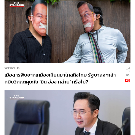
2564 มีออกมาค่อนข้างน้อย จึงคาดการณ์ว่า จีนจะเก็บ
กระสุนไว้ออกพันธบัตรในปี 2565 แทน เพื่อนำมาดูแล
เศรษฐกิจ ซึ่งเป็นอีกหนึ่งนโยบายทางด้านการคลังของจีน
“มีสถิติที่น่าสนใจคือ เมื่อไรที่ตลาดหุ้นจีนหรือสหรัฐฯ ยุโรป
ญี่ปุ่น ไทย หรือ
อีเมอร์จิ้ง
กับเอเชียมารวมกัน ปีไหนที่จีนอยู่ต่ำ
สุด ปีถัดมาจีนจะกลับมา
Perform
ได้”
ขณะที่ญี่ปุ่น ปัจจุบันแม้มูลค่า P/E ของตลาดค่อนข้างถูก แต่
ปัจจัยพื้นฐานการบริโภคในญี่ปุ่นเองอาจจะยังไม่โดดเด่น
WORLD
เท่าไร เพราะ GDP ล่าสุดที่ประกาศออกมาติดลบมากกว่าที่
เมื่อสารพิษจากเหมืองเมียนมาไหลถึงไทย รัฐบาลจะกล้า
คาดการณ์ การบริโภคของญี่ปุ่นยังถือว่าอ่อนแออยู่ ขณะที่
129
หยิบวิกฤตคุยกับ ‘มิน อ่อง หล่าย’ หรือไม่?
ญี่ปุ่นเป็นประเทศเศรษฐกิจที่พึ่งการส่งออกเป็นหลัก หาก
เศรษฐกิจทั่วโลกยังไม่ฟื้นพร้อมกัน ญี่ปุ่นก็อาจจะโตได้ยาก
เพราะฉะนั้นปี 2565 สหรัฐฯ กับยุโรปเริ่มสโลว์ดาวน์ลง
ส่วนฝั่งเอเชียที่เริ่มกลับมาได้ แต่ยังมีความไม่แน่นอนของโอ
มิครอนกลับมากระทบ เพราะฉะนั้นจึงยังเป็นปัญหาของภาค
ส่งออกที่อาจจะกลับมาได้ไม่เต็มที่ และเมื่อไรที่ตลาดเกิด