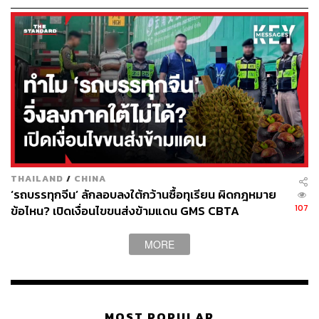
ให้เป็นประเทศจีนเวอร์ชัน 2.0 เนื่องจากเวียดนามมีความ
คล้ายจีนในช่วง 20 ปีที่แล้ว ที่มีค่าแรงถูกเมื่อเทียบกับบ้านเรา
มีการสนับสนุนการศึกษาภายในประเทศค่อนข้างดี และ
ประชากรเวียดนามค่อนข้างเด่นในเรื่องคณิตศาสตร์และ
วิทยาศาสตร์
หากย้อนไปเมื่อปี 2561 ที่เกิดสงครามการค้าระหว่างจีนกับ
สหรัฐฯ เวียดนามเป็นเหมือนกับตาอยู่ที่ได้รับอานิสงส์แทนจีน
บวกกับค่า P/E ค่อนข้างถูกอยู่ประมาณ 14 เท่า ส่งผลให้มี
Fund Flow ไหลเข้า จึงทำให้ในอนาคตมีโอกาสถูกขยับให้
THAILAND
/
CHINA
เป็น Emerging Country
‘รถบรรทุกจีน’ ลักลอบลงใต้กว้านซื้อทุเรียน ผิดกฎหมาย
107
ข้อไหน? เปิดเงื่อนไขขนส่งข้ามแดน GMS CBTA
อย่างไรก็ตาม เวียดนามเป็นประเทศชายขอบ ในภาคของการ
ลงทุนยังมีความเสี่ยงมากกว่า Emerging Markets ไม่ว่าจะ
MORE
เป็นในเรื่องของค่าเงินดอง ที่แม้ว่าจะดูดีขึ้น แต่ก็ยังมีความ
ผันผวนมากกว่าสกุลเงินอื่นๆ รวมถึงตลาดเวียดนามยังมีตัวที่
จำกัดการซื้อขายของนักลงทุนต่างชาติ เพราะฉะนั้นเมื่อไรที่
หุ้นติดเพดานที่จำกัดเอาไว้ ราคาหุ้นอาจจะต้องเทรดในราคา
MOST POPULAR