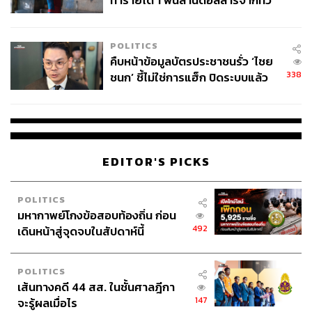
ทำรายได้ 1 พันล้านดอลลาร์จากทั่ว
ติดเชื้อได้จึงถอนการอัดฉีดลงไป สภาพคล่องก็หายไปด้วย
โลกภายใน 6 วัน
บวกกับมีการออกระเบียบควบคุมภาคอสังหาริมทรัพย์ไม่ให้
ราคาสูงเกินไป และจีนเริ่มมีปัญหา เช่น บริษัท
Evergrande
มี
POLITICS
ปัญหาไม่สามารถจ่ายเงินคืนเมื่อครบกำหนดได้ จึงสร้างแรง
คืบหน้าข้อมูลบัตรประชาชนรั่ว ‘ไชย
กดดันต่อบริษัทอสังหาฯ อื่นๆ ด้วย ล่าสุดภาครัฐบาลเริ่มผ่อน
338
ชนก’ ชี้ไม่ใช่การแฮ็ก ปิดระบบแล้ว
คลาย เริ่มมีสภาพคล่องเข้ามาในระบบบ้าง อสังหาฯ มีการตื่น
พบต้นตอจาก IP เดียว
ตัวขึ้นมาบ้าง
ดังนั้นในปี 2565 สถานการณ์การเติบโตของเศรษฐกิจจีนน่า
จะยังคงประมาณคล้ายๆ ปี 2564 โดยเฉพาะตลาดหุ้นยังจะไม่
EDITOR'S PICKS
ฟื้นขึ้นมาซะทีเดียว โดยเฉพาะหุ้น Tech แต่อย่างไรก็ตาม จีน
ยังถือว่าเป็นประเทศที่มีเศรษฐกิจค่อนข้างใหญ่ มีหลาย
POLITICS
ประเทศค้าขายร่วมกันค่อนข้างมาก หนึ่งในนั้นก็มีญี่ปุ่นด้วย
มหากาพย์โกงข้อสอบท้องถิ่น ก่อน
ซึ่งในปี 2564 ถือว่าทำได้ค่อนข้างดี เนื่องจากได้นายกคนใหม่
492
เดินหน้าสู่จุดจบในสัปดาห์นี้
มาบริหารประเทศ ซึ่งถ้าปี 2565 จีนมีการเติบโตชะลอลง
ญี่ปุ่นก็อาจจะชะลอลงไปด้วย
POLITICS
เส้นทางคดี 44 สส. ในชั้นศาลฎีกา
“ปี 2565 คาดว่า Fed จะขึ้นอัตราดอกเบี้ยได้ถึง 3 ครั้ง ซึ่งโดย
147
จะรู้ผลเมื่อไร
ปกติ ตามสถิติแล้ว ก่อนการขึ้นดอกเบี้ยครั้งแรกของสหรัฐฯ