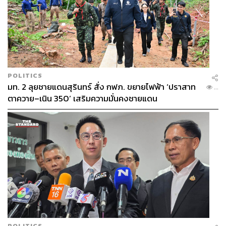
POLITICS
มท. 2 ลุยชายแดนสุรินทร์ สั่ง กฟภ. ขยายไฟฟ้า ‘ปราสาท
...
ตาควาย–เนิน 350’ เสริมความมั่นคงชายแดน
POLITICS