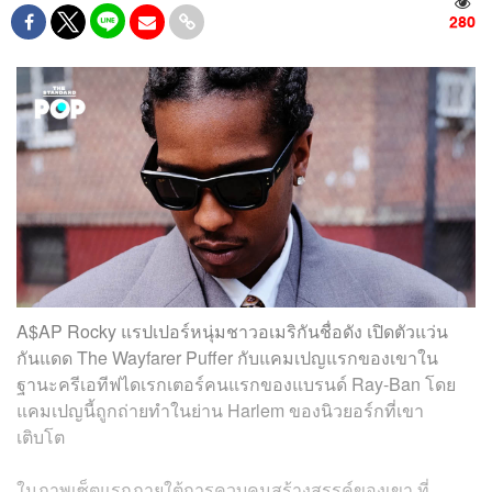
280
A$AP Rocky แรปเปอร์หนุ่มชาวอเมริกันชื่อดัง เปิดตัวแว่น
กันแดด The Wayfarer Puffer กับแคมเปญแรกของเขาใน
ฐานะครีเอทีฟไดเรกเตอร์คนแรกของแบรนด์ Ray-Ban โดย
แคมเปญนี้ถูกถ่ายทำในย่าน Harlem ของนิวยอร์กที่เขา
เติบโต
ในภาพเซ็ตแรกภายใต้การควบคุมสร้างสรรค์ของเขา ที่