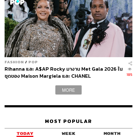
FASHION
/
POP
Rihanna และ A$AP Rocky มางาน Met Gala 2026 ใน
185
ชุดของ Maison Margiela และ CHANEL
MORE
MOST POPULAR
TODAY
WEEK
MONTH