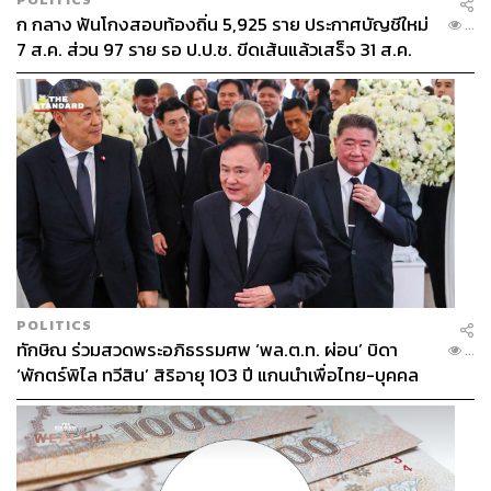
ก กลาง ฟันโกงสอบท้องถิ่น 5,925 ราย ประกาศบัญชีใหม่
...
7 ส.ค. ส่วน 97 ราย รอ ป.ป.ช. ขีดเส้นแล้วเสร็จ 31 ส.ค.
POLITICS
ทักษิณ ร่วมสวดพระอภิธรรมศพ ‘พล.ต.ท. ผ่อน’ บิดา
...
‘พักตร์พิไล ทวีสิน’ สิริอายุ 103 ปี แกนนำเพื่อไทย-บุคคล
หลากวงการร่วมอาลัย