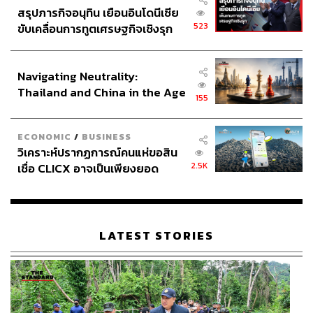
สรุปภารกิจอนุทิน เยือนอินโดนีเซีย
523
ขับเคลื่อนการทูตเศรษฐกิจเชิงรุก
ประกาศหุ้นส่วนยุทธศาสตร์ไทย –
อินโดนีเซีย
Navigating Neutrality:
Thailand and China in the Age
155
of a New Global Order
ECONOMIC
/
BUSINESS
วิเคราะห์ปรากฏการณ์คนแห่ขอสิน
2.5K
เชื่อ CLICX อาจเป็นเพียงยอด
ภูเขาน้ำแข็ง ของปัญหาหนี้ครัว
เรือนไทยที่ถูกซุกไว้
LATEST STORIES