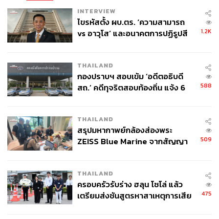
INTERVIEW
ไขรหัสตั้ง ผบ.ตร. ‘ความสามารถ
1.2K
vs อาวุโส’ และอนาคตการปฏิรูปสี
กากี กับ พล.ต.อ. เอก อังสนานนท์
THAILAND
กองปราบฯ สอบเข้ม ‘อดีตอธิบดี
588
สถ.’ คดีทุจริตสอบท้องถิ่น แจ้ง 6
ข้อหาหนัก จ่อชง ป.ป.ช. 12 ส.ค. นี้
THAILAND
สรุปมหากาพย์กล้องส่องพระ
509
ZEISS Blue Marine จากสัญญา
ผลิต 8.3 ล้าน สู่ข้อพิพาท ‘มา
เวลล์ฯ’ ฟ้อง ‘โทน บางแค’ ผิดนัด
THAILAND
จ่ายหนี้-แอบระบุแบรนด์
ครอบครัวรับร่าง ฮลุน โซโล่ แล้ว
475
เตรียมส่งชันสูตรหาสาเหตุการเสีย
ชีวิต