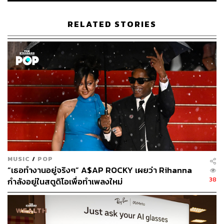
RELATED STORIES
280
ABOUT THE AUTHOR
ปัณณ์ งามเบญจวงศ์
นักศึกษาฝึกงานของ THE STANDARD POP
MUSIC
/
POP
“เธอทำงานอยู่จริงๆ” A$AP ROCKY เผยว่า Rihanna
38
กำลังอยู่ในสตูดิโอเพื่อทำเพลงใหม่