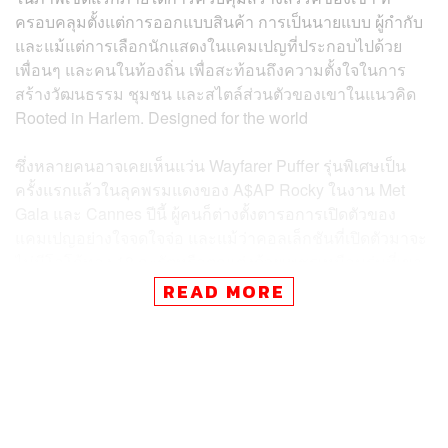
ครอบคลุมตั้งแต่การออกแบบสินค้า การเป็นนายแบบ ผู้กำกับ
และแม้แต่การเลือกนักแสดงในแคมเปญที่ประกอบไปด้วย
เพื่อนๆ และคนในท้องถิ่น เพื่อสะท้อนถึงความตั้งใจในการ
สร้างวัฒนธรรม ชุมชน และสไตล์ส่วนตัวของเขาในแนวคิด
Rooted in Harlem. Designed for the world
ซึ่งหลายคนอาจเคยเห็นแว่น Wayfarer Puffer รุ่นพิเศษเป็น
ครั้งแรกแล้วในลุคพรมแดงของ A$AP Rocky ในงาน Met
Gala และ Cannes ปีนี้ ผู้คนก็ต่างตั้งตารอการเปิดตัวของ
แคมเปญอย่างใจจดใจจ่อ และแม้ว่าคอลเล็กชันที่เปิดตัวมาจะ
ไม่มีโลโก้ทอง 18 กะรัตหรือตกแต่งด้วยเพชรเหมือนรุ่นที่เขา
สวมไปงาน แต่ก็ยังมีความพิเศษในการออกแบบที่ยกระดับ
READ MORE
ทรงแว่น Wayfarer อันเป็นเอกลักษณ์ของ Ray-Ban ด้วย
กรอบแว่นที่หนาขึ้นและมีสีสันให้เลือกมากมาย เช่น แดง
น้ำเงิน ชมพู เหลือง เขียว ดำ และขาว และจะจำหน่ายใน
ราคา 202 ดอลลาร์สหรัฐ
สำหรับ Ray-Ban แบรนด์อเมริกันที่เป็นที่รู้จักในการผลิตแว่น