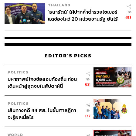
THAILAND
‘ธนารัตน์’ ให้ปากคำตำรวจไซเบอร์
453
แฉช่องโหว่ 20 หน่วยงานรัฐ ยันไร้
นัยทางการเมือง
EDITOR'S PICKS
POLITICS
มหากาพย์โกงข้อสอบท้องถิ่น ก่อน
531
เดินหน้าสู่จุดจบในสัปดาห์นี้
POLITICS
เส้นทางคดี 44 สส. ในชั้นศาลฎีกา
177
จะรู้ผลเมื่อไร
WORLD