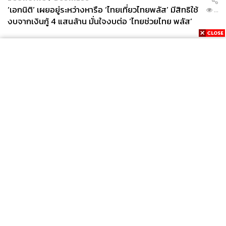
‘เอกนิติ’ เผยอยู่ระหว่างหารือ ‘ไทยเที่ยวไทยพลัส’ มีสิทธิใช้
...
งบจากเงินกู้ 4 แสนล้าน มั่นใจงบต่อ ‘ไทยช่วยไทย พลัส’
เฟส 2 มีเพียงพอ
News
Wealth
Pop
Podcast
Video
Now
Opinion
Careers
Events
Privacy
About
Contact
Policy
FOR
ADVERTISING
MEMBERSHIP