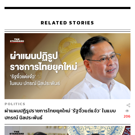
บาท, รถจักรยานยนต์ 1 คัน และรถยนต์ 1 คัน
ภูมิวิศาลกล่าวต่อว่า ตำรวจจะขยายผลตรวจสอบเส้นทางการ
RELATED STORIES
เงิน และตรวจสอบการเบิกย้อนหลัง 5 ปี พร้อมทั้งขยายผลผู้
ร่วมขบวนการ หากพบมีผู้กระทำความผิดจะลงโทษโดยไม่
ละเว้น ซึ่งเจ้าหน้าที่คาดว่า ความเสียหายต่อรัฐฯ จากการกระ
ทำของผู้ต้องหาทั้ง 3 คนจะสูงกว่า 40 ล้านบาท
TAGS:
กองบังคับการป้องกันปราบปรามการทุจริตและประพฤติมิ
ชอบ(บก.ปปป.)
กรมวิทยาศาสตร์การแพทย์
ข้าราชการ
เอกสารปลอม
POLITICS
ผ่าแผนปฏิรูปราชการไทยยุคใหม่ ‘รัฐจิ๋วแต่แจ๋ว’ ในแบบ
206
ปกรณ์ นิลประพันธ์