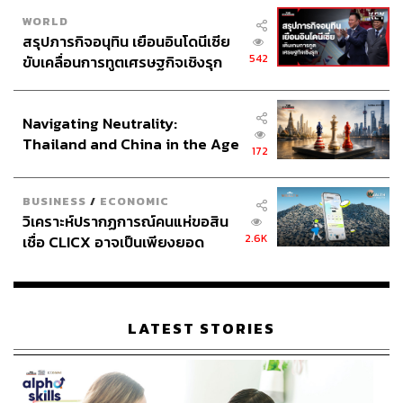
WORLD
สรุปภารกิจอนุทิน เยือนอินโดนีเซีย
542
ขับเคลื่อนการทูตเศรษฐกิจเชิงรุก
ประกาศหุ้นส่วนยุทธศาสตร์ไทย –
อินโดนีเซีย
Navigating Neutrality:
Thailand and China in the Age
172
of a New Global Order
BUSINESS
/
ECONOMIC
วิเคราะห์ปรากฏการณ์คนแห่ขอสิน
2.6K
เชื่อ CLICX อาจเป็นเพียงยอด
ภูเขาน้ำแข็ง ของปัญหาหนี้ครัว
เรือนไทยที่ถูกซุกไว้
LATEST STORIES