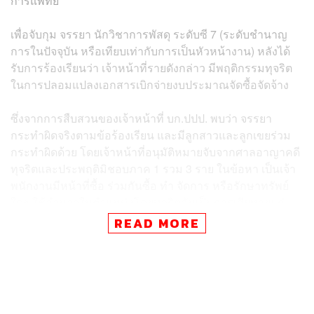
การแพทย์
เพื่อจับกุม จรรยา นักวิชาการพัสดุ ระดับซี 7 (ระดับชำนาญ
การในปัจจุบัน หรือเทียบเท่ากับการเป็นหัวหน้างาน) หลังได้
รับการร้องเรียนว่า เจ้าหน้าที่รายดังกล่าว มีพฤติกรรมทุจริต
ในการปลอมแปลงเอกสารเบิกจ่ายงบประมาณจัดซื้อจัดจ้าง
ซึ่งจากการสืบสวนของเจ้าหน้าที่ บก.ปปป. พบว่า จรรยา
กระทำผิดจริงตามข้อร้องเรียน และมีลูกสาวและลูกเขยร่วม
กระทำผิดด้วย โดยเจ้าหน้าที่อนุมัติหมายจับจากศาลอาญาคดี
ทุจริตและประพฤติมิชอบภาค 1 รวม 3 ราย ในข้อหา เป็นเจ้า
พนักงานมีหน้าที่ซื้อ ร่วมกันซื้อ ทำ จัดการ หรือรักษาทรัพย์
ใดๆ ใช้อำนาจในตำแหน่งโดยทุจริตอันเป็นการเสียหายแก่
รัฐฯ ตาม ป.อาญา ม.141 ,157
READ MORE
พร้อมหมายค้นพื้นที่เป้าหมาย 6 จุด ใน 4 จังหวัด ประกอบด้วย
จังหวัดนนทบุรี, สมุทรปราการ, กรุงเทพฯ และ
พระนครศรีอยุธยา จากการตรวจค้นพบทรัพย์สินและเอกสาร
เบิกจ่ายปลอมจำนวนมาก