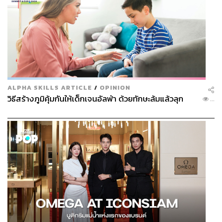
ALPHA SKILLS ARTICLE
/
OPINION
วิธีสร้างภูมิคุ้มกันให้เด็กเจนอัลฟ่า ด้วยทักษะล้มแล้วลุก
...