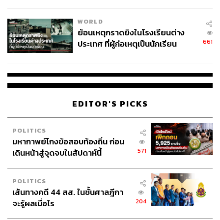
สอบปมขโมยปืนปู่ก่อเหตุ
WORLD
ย้อนเหตุกราดยิงในโรงเรียนต่าง
661
ประเทศ ที่ผู้ก่อเหตุเป็นนักเรียน
EDITOR'S PICKS
POLITICS
มหากาพย์โกงข้อสอบท้องถิ่น ก่อน
571
เดินหน้าสู่จุดจบในสัปดาห์นี้
POLITICS
เส้นทางคดี 44 สส. ในชั้นศาลฎีกา
204
จะรู้ผลเมื่อไร