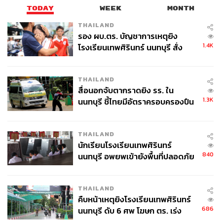
TODAY
WEEK
MONTH
THAILAND
รอง ผบ.ตร. บัญชาการเหตุยิง
1.4K
โรงเรียนเทพศิรินทร์ นนทบุรี สั่ง
ค้นหา 2 รอบยืนยันไร้คนติดค้าง พบ
ศพปู่-ย่าที่บ้านพักผู้ก่อเหตุ
THAILAND
สื่อนอกจับตากราดยิง รร. ใน
1.3K
นนทบุรี ชี้ไทยมีอัตราครอบครองปืน
สูงในระดับต้นของภูมิภาค
THAILAND
นักเรียนโรงเรียนเทพศิรินทร์
840
นนทบุรี อพยพเข้ายังพื้นที่ปลอดภัย
ชั่วคราว หลังเหตุใช้อาวุธปืนภายใน
โรงเรียนคลี่คลาย
THAILAND
คืบหน้าเหตุยิงโรงเรียนเทพศิรินทร์
686
นนทบุรี ดับ 6 ศพ โฆษก ตร. เร่ง