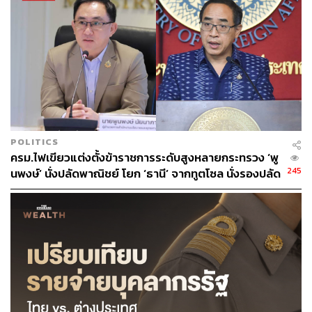
680
ABOUT THE AUTHOR
THE STANDARD TEAM
กองบรรณาธิการ THE STANDARD
POLITICS
ครม.ไฟเขียวแต่งตั้งข้าราชการระดับสูงหลายกระทรวง ‘พู
245
นพงษ์’ นั่งปลัดพาณิชย์ โยก ‘ธานี’ จากทูตโซล นั่งรองปลัด
กต.