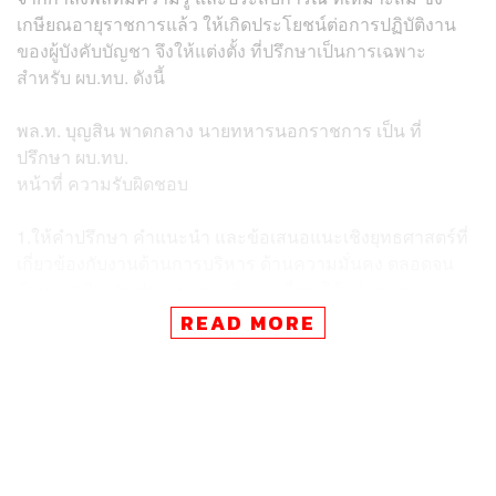
เกษียณอายุราชการแล้ว ให้เกิดประโยชน์ต่อการปฏิบัติงาน
ของผู้บังคับบัญชา จึงให้แต่งตั้ง ที่ปรึกษาเป็นการเฉพาะ
สำหรับ ผบ.ทบ. ดังนี้
พล.ท. บุญสิน พาดกลาง นายทหารนอกราชการ เป็น ที่
ปรึกษา ผบ.ทบ.
หน้าที่ ความรับผิดชอบ
1.ให้คำปรึกษา คำแนะนำ และข้อเสนอแนะเชิงยุทธศาสตร์ที่
เกี่ยวข้องกับงานด้านการบริหาร ด้านความมั่นคง ตลอดจน
ด้านการป้องกันประเทศ และกิจการอื่นๆ ให้แก่ ผบ.ทบ.
READ MORE
2.ปฏิบัติงานเป็นการเฉพาะเรื่อง เพื่อให้ความช่วยเหลือ หรือ
สนับสนุนการปฏิบัติภารกิจ ให้กับ ผบ.ทบ. ตามที่ได้รับมอบ
หมาย ทั้งนี้ ตั้งแต่บัดนี้เป็นต้นไป สั่ง ณ วันที่ 1 ตุลาคม พ.ศ.
2568
รายงานข่าวเปิดเผยอีกว่า ทางผู้บัญชาการทหารบก ได้จัดห้อง