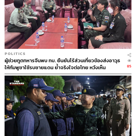
POLITICS
ผู้ช่วยทูตทหารจีนพบ ทบ. ยืนยันไร้ส่วนเกี่ยวข้องส่งอาวุธ
85
ให้กัมพูชาใช้รบชายแดน ย้ำจริงใจต่อไทย หวังเห็น
ทางออกสันติวิธี