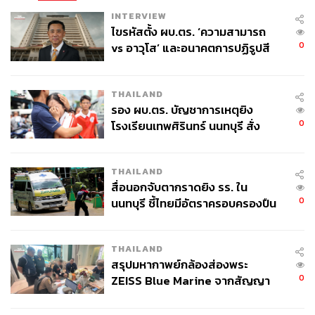
INTERVIEW
ไขรหัสตั้ง ผบ.ตร. ‘ความสามารถ
0
vs อาวุโส’ และอนาคตการปฏิรูปสี
กากี กับ พล.ต.อ. เอก อังสนานนท์
THAILAND
รอง ผบ.ตร. บัญชาการเหตุยิง
0
โรงเรียนเทพศิรินทร์ นนทบุรี สั่ง
ค้นหา 2 รอบยืนยันไร้คนติดค้าง พบ
ศพปู่-ย่าที่บ้านพักผู้ก่อเหตุ
THAILAND
สื่อนอกจับตากราดยิง รร. ใน
0
นนทบุรี ชี้ไทยมีอัตราครอบครองปืน
สูงในระดับต้นของภูมิภาค
THAILAND
สรุปมหากาพย์กล้องส่องพระ
0
ZEISS Blue Marine จากสัญญา
ผลิต 8.3 ล้าน สู่ข้อพิพาท ‘มา
เวลล์ฯ’ ฟ้อง ‘โทน บางแค’ ผิดนัด