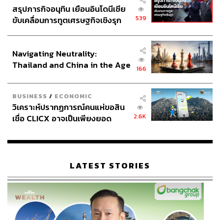
สรุปภารกิจอนุทิน เยือนอินโดนีเซีย
539
ขับเคลื่อนการทูตเศรษฐกิจเชิงรุก
ประกาศหุ้นส่วนยุทธศาสตร์ไทย –
อินโดนีเซีย
Navigating Neutrality:
Thailand and China in the Age
166
of a New Global Order
BUSINESS
/
ECONOMIC
วิเคราะห์ปรากฏการณ์คนแห่ขอสิน
2.6K
เชื่อ CLICX อาจเป็นเพียงยอด
ภูเขาน้ำแข็ง ของปัญหาหนี้ครัว
เรือนไทยที่ถูกซุกไว้
LATEST STORIES