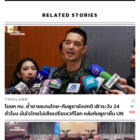
RELATED STORIES
THAILAND
โฆษก ทบ. ย้ำชายแดนไทย-กัมพูชายังปกติ เฝ้าระวัง 24
100
ชั่วโมง มั่นใจไทยไม่เสียเปรียบเวทีโลก หลังกัมพูชายื่น UN
รับรอง MOU43