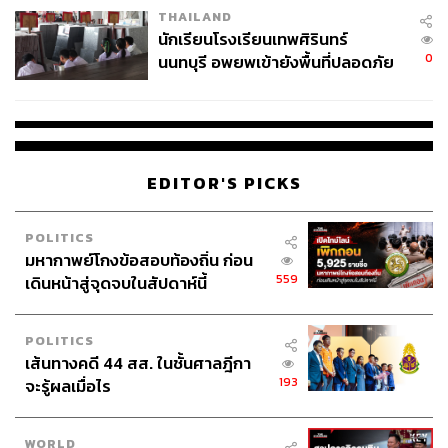
THAILAND
จ่ายหนี้-แอบระบุแบรนด์
นักเรียนโรงเรียนเทพศิรินทร์
0
นนทบุรี อพยพเข้ายังพื้นที่ปลอดภัย
ชั่วคราว หลังเหตุใช้อาวุธปืนภายใน
โรงเรียนคลี่คลาย
EDITOR'S PICKS
POLITICS
มหากาพย์โกงข้อสอบท้องถิ่น ก่อน
559
เดินหน้าสู่จุดจบในสัปดาห์นี้
POLITICS
เส้นทางคดี 44 สส. ในชั้นศาลฎีกา
193
จะรู้ผลเมื่อไร
WORLD