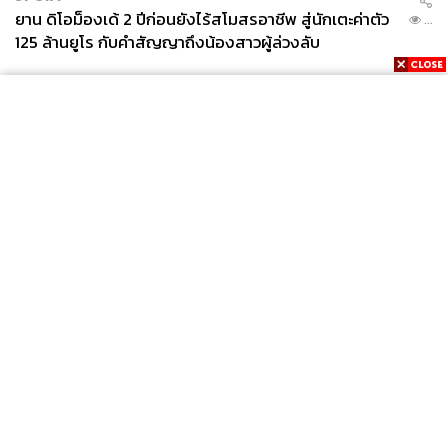
ยาน ดิโอม็องเด้ 2 ปีก่อนยังไร้สโมสรอาชีพ สู่นักเตะค่าตัว
...
125 ล้านยูโร กับคำสัญญาถึงน้องสาวผู้ล่วงลับ
News
Wealth
Pop
Podcast
Video
Now
Opinion
Careers
Events
Privacy
About
Contact
Policy
FOR
ADVERTISING
MEMBERSHIP