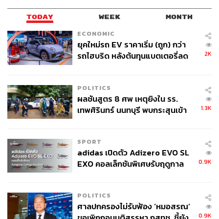
TODAY
WEEK
MONTH
ECONOMIC
ยุคใหม่รถ EV ราคาเริ่ม (ถูก) กว่า
2K
รถไฮบริด หลังต้นทุนแบตเตอรี่ลด
ลง - จีนแห่บุกตลาดเกิดใหม่
POLITICS
ผลชันสูตร 8 ศพ เหตุยิงใน รร.
1.3K
เทพศิรินทร์ นนทบุรี พบกระสุนเข้า
จุดสำคัญ ‘ศีรษะ-หน้าอก’ ครูถูกยิง
4 นัด จากระยะไกล
SPORT
adidas เปิดตัว Adizero EVO SL
0.9K
EXO คอลเล็กชันพิเศษรับฤดูกาล
College Football
POLITICS
ศาลปกครองไม่รับฟ้อง ‘หมอสรณ’
0.9K
ขอเพิกถอนมติสรรหา กสทช. ชี้ยัง