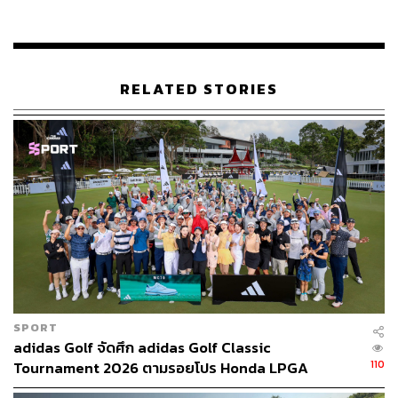
แม้ว่าทั้งสองจะออกมายอมรับว่ามีการทะเลาะกันระหว่าง
ทัวร์นาเมนต์ แต่การเติบโตมาด้วยกันผ่านการเล่นกอล์ฟช่วย
ให้พวกเธอพัฒนาการเล่นกอล์ฟสู่ความสำเร็จได้
RELATED STORIES
“เราทำทุกอย่างร่วมกัน เราเริ่มต้นเล่นกอล์ฟในเวลาเดียวกัน
มีกีฬาอื่นๆ อย่างเทนนิสหรือว่ายน้ำบ้าง เราแข่งขันกันตลอด
เวลา และฉันคิดว่านั่นคือสิ่งที่ทำให้เราเก่งขึ้น” โปรโมกล่าว
ถึงความสัมพันธ์ระหว่างสองพี่น้องผ่านการแข่งขันกีฬา
โดยผลการแข่งขัน
Honda LPGA Thailand
2019 ที่พัทยาใน
การแข่งขันวันสุดท้าย สองพี่น้องได้ออกก๊วนร่วมกันเป็นครั้งที่
2 ในประเทศไทย ก่อนที่โปรโมจะจบอันดับที่ 10 ร่วม ขณะที่
โปรเมจบด้วยสกอร์ 11 อันเดอร์พาร์ แต่หลังจบการแข่งขัน
โปรเมก็ยอมรับว่าเป็นประสบการณ์ที่ดีที่ได้ลงแข่งก๊วนเดียว
SPORT
กับพี่สาวอีกครั้ง
adidas Golf จัดศึก adidas Golf Classic
110
Tournament 2026 ตามรอยโปร Honda LPGA
พิสูจน์อักษร:
ภาสิณี เพิ่มพันธุ์พงศ์
Thailand