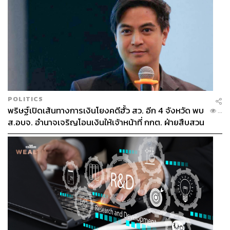
POLITICS
พริษฐ์เปิดเส้นทางการเงินโยงคดีฮั้ว สว. อีก 4 จังหวัด พบ
...
ส.อบจ. อำนาจเจริญโอนเงินให้เจ้าหน้าที่ กกต. ฝ่ายสืบสวน