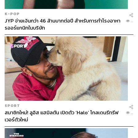
K-POP
JYP จ่ายเงินกว่า 46 ล้านบาทต่อปี สำหรับการทำโรงอาหา
...
รออร์แกนิกในบริษัท
SPORT
สมาชิกใหม่! ลูอิส แฮมิลตัน เปิดตัว ‘Halo’ โกลเดนรีทรีฟ
...
เวอร์ตัวใหม่