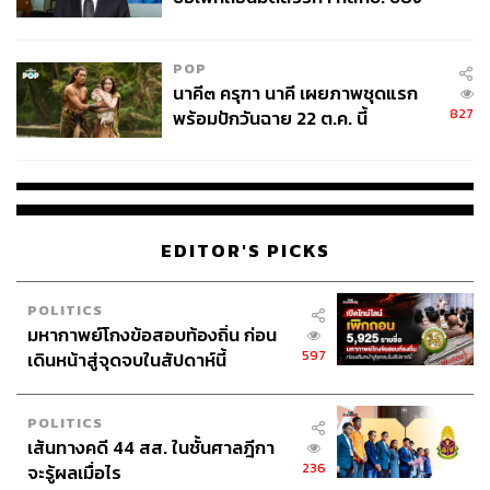
ไม่ใช่ผู้เดือดร้อนเสียหาย
POP
นาคี๓ ครุฑา นาคี เผยภาพชุดแรก
827
พร้อมปักวันฉาย 22 ต.ค. นี้
EDITOR'S PICKS
POLITICS
มหากาพย์โกงข้อสอบท้องถิ่น ก่อน
597
เดินหน้าสู่จุดจบในสัปดาห์นี้
POLITICS
เส้นทางคดี 44 สส. ในชั้นศาลฎีกา
236
จะรู้ผลเมื่อไร