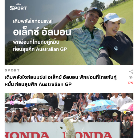
อ้างอิง:
www.dailymail.co.uk/wires/afp/article-6750453/Thai-f
ighters-Ariya-Moriya-lift-lid-simmering-sibling-rivalry.
html
TAGS:
Honda LPGA Thailand
โม-โมรียา จุฑานุกาล
เม-เอรียา จุฑานุกาล
138
SPORT
เติมพลังใจก่อนแข่ง! อเล็กซ์ อัลบอน พักผ่อนที่ไทยกับคู่
179
หมั้น ก่อนลุยศึก Australian GP
ABOUT THE AUTHOR
ดิษยุตม์ ธนบุญชัย
บรรณาธิการข่าวกีฬา สำนักข่าว THE
STANDARD