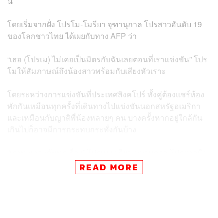
นี้
โดยเริ่มจากฝั่ง โปรโม-โมรียา จุฑานุกาล โปรสาวอันดับ 19
ของโลกชาวไทย ได้เผยกับทาง AFP ว่า
“เธอ (โปรเม) ไม่เคยเป็นมิตรกับฉันเลยตอนที่เราแข่งขัน” โปร
โมให้สัมภาษณ์ถึงน้องสาวพร้อมกับเสียงหัวเราะ
โดยระหว่างการแข่งขันที่ประเทศสิงคโปร์ ทั้งคู่ต้องแชร์ห้อง
พักกันเหมือนทุกครั้งที่เดินทางไปแข่งขันนอกสหรัฐอเมริกา
และเหมือนกับญาติพี่น้องหลายๆ คน บางครั้งหากอยู่ใกล้กัน
เกินไปก็อาจมีการกระทบกระทั่งกันบ้าง
“เราทะเลาะกันทุกเรื่อง” โปรเม-เอรียา จุฑานุกาล โปรสาวมือ
หนึ่งของโลก วัย 23 ปี ออกมายอมรับถึงเบื้องหลังของทั้งสอง
READ MORE
นอกจากนี้การแข่งขันแมตช์ล่าสุดในบ้านเกิด ศึก
Honda
LPGA Thailand 2019
ทั้งสองกดดันมากกว่าเดิม เนื่องจาก
ความคาดหวังแชมป์ในบ้านเกิดที่สูงขึ้นจากการเล่นต่อหน้า