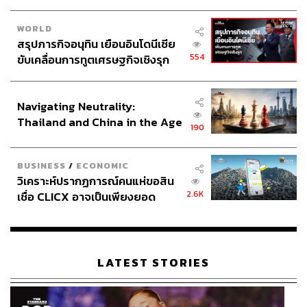
WORLD
สรุปภารกิจอนุทิน เยือนอินโดนีเซีย
554
ขับเคลื่อนการทูตเศรษฐกิจเชิงรุก
ประกาศหุ้นส่วนยุทธศาสตร์ไทย –
อินโดนีเซีย
Navigating Neutrality:
Thailand and China in the Age
190
of a New Global Order
BUSINESS
/
ECONOMIC
วิเคราะห์ปรากฏการณ์คนแห่ขอสิน
2.6K
เชื่อ CLICX อาจเป็นเพียงยอด
ภูเขาน้ำแข็ง ของปัญหาหนี้ครัว
เรือนไทยที่ถูกซุกไว้
LATEST STORIES