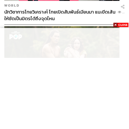
WORLD
นักวิชาการไทยวิเคราะห์ ไทยเปิดสัมพันธ์เมียนมา แนะขีดเส้น
...
ให้ชัดเป็นมิตรได้ถึงจุดไหน
FILM
นาคี๓ ครุฑา นาคี เผยภาพชุดแรก พร้อมปักวันฉาย 22 ต.ค.
...
นี้