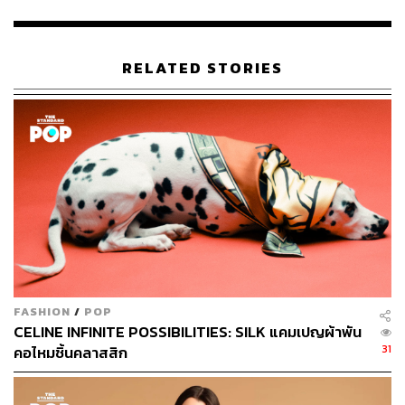
RELATED STORIES
1.5K
ABOUT THE AUTHOR
เริ่มต้น เขมะเพ็ชร
กองบรรณาธิการคัลเจอร์ สำนักข่าว THE
STANDARD
FASHION
/
POP
CELINE INFINITE POSSIBILITIES: SILK แคมเปญผ้าพัน
31
คอไหมชิ้นคลาสสิก