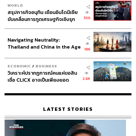
WORLD
สรุปภารกิจอนุทิน เยือนอินโดนีเซีย
550
ขับเคลื่อนการทูตเศรษฐกิจเชิงรุก
ประกาศหุ้นส่วนยุทธศาสตร์ไทย –
อินโดนีเซีย
Navigating Neutrality:
Thailand and China in the Age
186
of a New Global Order
ECONOMIC
/
BUSINESS
วิเคราะห์ปรากฏการณ์คนแห่ขอสิน
2.6K
เชื่อ CLICX อาจเป็นเพียงยอด
ภูเขาน้ำแข็ง ของปัญหาหนี้ครัว
เรือนไทยที่ถูกซุกไว้
LATEST STORIES