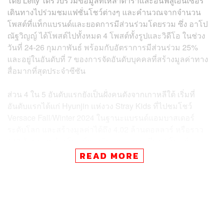
โดย Lefty ได้รวบรวมข้อมูลที่เหล่าดาราและอินฟลูเอ็นเซอร์
เดินทางไปร่วมชมแฟชั่นโชว์ต่างๆ และคำนวณจากจำนวน
โพสต์ที่แท็กแบรนด์และยอดการมีส่วนร่วมโดยรวม ซึ่ง อาโป
ณัฐวิญญ์ ได้โพสต์ไปทั้งหมด 4 โพสต์ทั้งรูปและวิดีโอ ในช่วง
วันที่ 24-26 กุมภาพันธ์ พร้อมกับอัตราการมีส่วนร่วม 25%
และอยู่ในอันดับที่ 7 ของการจัดอันดับบุคคลที่สร้างมูลค่าทาง
สื่อมากที่สุดประจำซีซัน
ส่วน 4 ใน 5 อันดับแรกยังเป็นฝั่งคนดังจากเกาหลีใต้ เริ่มที่
อันดับแรกได้แก่ Hyunjin แห่งวง Stray Kids ที่ไปชมโชว์
Versace Fall/Winter 2024 ในฐานะแบรนด์แอมบาสเดอร์
ระดับโลก และสร้างมูลค่าได้ถึง 4.02 ล้านดอลลาร์ หรือราว
143 ล้านบาท ด้วยโพสต์ทางอินสตาแกรมเพียง 1 โพสต์ และ
อัตราการมีส่วนร่วมสูงถึง 37.4%
READ MORE
และในอันดับ 2 คือ Joy ศิลปินเกาหลีใต้ที่โพสต์ไปทั้งหมด 10
โพสต์จากการร่วมงานกับแบรนด์ Tod’s ที่ 3.72 ล้านดอลลาร์
ตามมาด้วยบัญชีรวมของวง NCT ที่ติดตามสมาชิกวงไปร่วม
ชมโชว์ทั้ง Doyoung ที่ Dolce & Gabbana, Jungwoo ที่