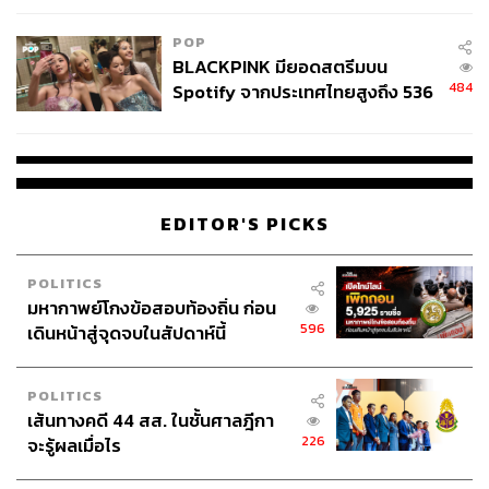
POP
BLACKPINK มียอดสตรีมบน
484
Spotify จากประเทศไทยสูงถึง 536
ล้านครั้ง ตลอด 10 ปีที่ผ่านมา
EDITOR'S PICKS
POLITICS
มหากาพย์โกงข้อสอบท้องถิ่น ก่อน
596
เดินหน้าสู่จุดจบในสัปดาห์นี้
POLITICS
เส้นทางคดี 44 สส. ในชั้นศาลฎีกา
226
จะรู้ผลเมื่อไร