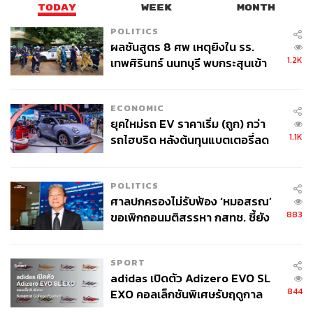
TODAY
WEEK
MONTH
POLITICS
ผลชันสูตร 8 ศพ เหตุยิงใน รร.
1.2K
เทพศิรินทร์ นนทบุรี พบกระสุนเข้า
จุดสำคัญ ‘ศีรษะ-หน้าอก’ ครูถูกยิง
4 นัด จากระยะไกล
ECONOMIC
ยุคใหม่รถ EV ราคาเริ่ม (ถูก) กว่า
1.1K
รถไฮบริด หลังต้นทุนแบตเตอรี่ลด
ลง - จีนแห่บุกตลาดเกิดใหม่
POLITICS
ศาลปกครองไม่รับฟ้อง ‘หมอสรณ’
883
ขอเพิกถอนมติสรรหา กสทช. ชี้ยัง
ไม่ใช่ผู้เดือดร้อนเสียหาย
SPORT
adidas เปิดตัว Adizero EVO SL
844
EXO คอลเล็กชันพิเศษรับฤดูกาล
College Football