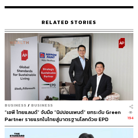
Design Thinking ก่อน เพราะมันคือกระบวนการคิดเชิงการ
ออกแบบที่ใช้การทำความเข้าใจในปัญหาต่างๆ อย่างลึกซึ้ง
โดยมีลูกค้าเป็นศูนย์กลาง แบ่งกระบวนการความคิดนี้เป็น 5
RELATED STORIES
ขั้นตอน
เริ่มต้นจาก ‘Empathize’ การทำความเข้าใจถึงความต้องการ
แฝงที่ซ่อนอยู่ในใจผู้บริโภคผ่านการพูดคุยและสังเกต
พฤติกรรมผู้บริโภค ถัดไปคือการ ‘Define’ ค้นหาปัญหาให้ถูก
จุด ชัดเจน ซึ่งจะเป็นจุดตั้งต้นของการหาวิธีการแก้ไขปัญหาที่
แตกต่าง ในขั้นตอนที่ 3 ที่เรียกว่า ‘Ideation’ คือค้นหาแนว
ทางใหม่ๆ ในการแก้ไขปัญหา เครื่องมือต่างๆ จะนำมาช่วย
เปิดมุมมอง ฉีกกรอบแนวคิด ความเชื่อ หรือข้อจำกัดต่างๆ
กระบวนการไม่ได้จบแค่การได้มาซึ่งไอเดียเท่านั้น แต่ที่
สำคัญคือ พอได้ไอเดียมาแล้วนั้น เราจะทำให้ไอเดียนั้นเป็น
BUSINESS
/
BUSINESS
จริงได้แค่ไหน ต้องกล้าลองและต้องกล้าล้มเหลว
“เอพี ไทยแลนด์” จับมือ “นิปปอนเพนต์” ยกระดับ Green
194
Partner รายแรกในไทยสู่มาตรฐานโลกด้วย EPD
ลำดับที่ 4 ‘Prototyping’ คือการนำไอเดียที่ได้มาสร้างแบบ
International พร้อมชูแนวคิด Global Standards for
จำลองด้วยต้นทุนที่ต่ำ เพื่อเตรียมเข้าสู่กระบวนการสุดท้ายคือ
Global Sustainable Living ส่งมอบบ้านคุณภาพ ลด
การ ‘Test’ ทดสอบจริงกับผู้บริโภค เพื่อดูผลลัพธ์ที่เกิดขึ้น ซึ่ง