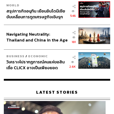
พัฒนาศักยภาพ ‘คน’ ที่จะเป็นเฟืองชิ้นสำคัญในการขับเคลื่อน
WORLD
ประเทศชาติให้ก้าวไกลยิ่งๆ ขึ้นไป
สรุปภารกิจอนุทิน เยือนอินโดนีเซีย
546
ขับเคลื่อนการทูตเศรษฐกิจเชิงรุก
TAGS:
Digital Disruption
AP (Thailand) - เอพี (ไทยแลนด์)
ประกาศหุ้นส่วนยุทธศาสตร์ไทย –
Design Thinking
Advertorial
อินโดนีเซีย
Navigating Neutrality:
Thailand and China in the Age
181
of a New Global Order
BUSINESS
/
ECONOMIC
วิเคราะห์ปรากฏการณ์คนแห่ขอสิน
2.6K
เชื่อ CLICX อาจเป็นเพียงยอด
129
ภูเขาน้ำแข็ง ของปัญหาหนี้ครัว
เรือนไทยที่ถูกซุกไว้
ABOUT THE AUTHOR
LATEST STORIES
THE STANDARD TEAM
กองบรรณาธิการ THE STANDARD