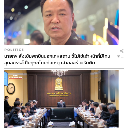
POLITICS
นายกฯ สั่งเข้มพกปืนนอกเคหสถาน ชี้ไม่ใช่เจ้าหน้าที่มีโทษ
...
อุกฉกรรจ์ ปืนถูกขโมยก่อเหตุ เจ้าของร่วมรับผิด