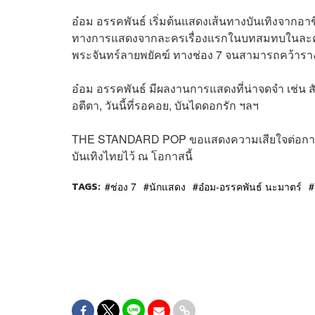
อ๋อม อรรคพันธ์ เริ่มต้นแสดงเส้นทางบันเทิงจากอ
ทางการแสดงจากละครเรื่องแรกในบทสมทบในละคร ร
พระจันทร์ลายพยัคฆ์ ทางช่อง 7 จนสามารถคว้าร
อ๋อม อรรคพันธ์ มีผลงานการแสดงที่น่าจดจำ เช่น สัจจ
อตีตา, วันนี้ที่รอคอย, บันไดดอกรัก ฯลฯ
THE STANDARD POP ขอแสดงความเสียใจต่อการจ
บันเทิงไทยไว้ ณ โอกาสนี้
TAGS:
ช่อง 7
นักแสดง
อ๋อม-อรรคพันธ์ นะมาตร์