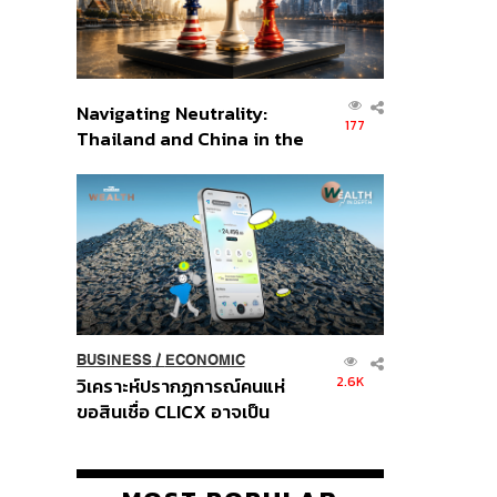
Navigating Neutrality:
177
Thailand and China in the
Age of a New Global
Order
BUSINESS
/
ECONOMIC
2.6K
วิเคราะห์ปรากฏการณ์คนแห่
ขอสินเชื่อ CLICX อาจเป็น
เพียงยอดภูเขาน้ำแข็ง ของ
ปัญหาหนี้ครัวเรือนไทยที่ถูกซุก
ไว้