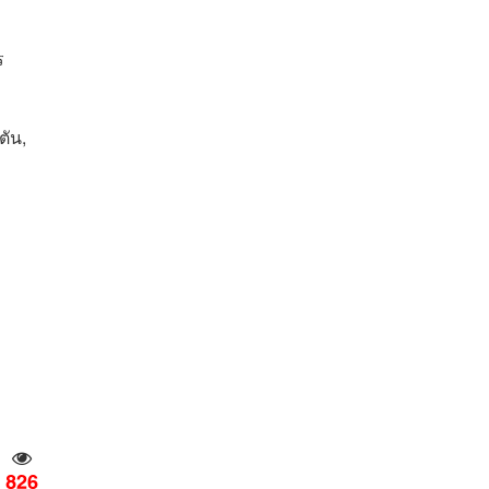
ร
ตัน,
826