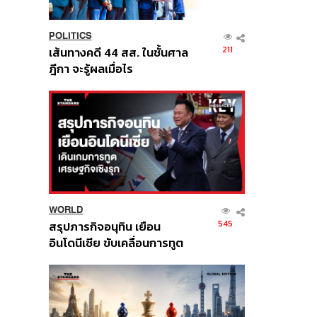
POLITICS
211
เส้นทางคดี 44 สส. ในชั้นศาล
ฎีกา จะรู้ผลเมื่อไร
WORLD
545
สรุปภารกิจอนุทิน เยือน
อินโดนีเซีย ขับเคลื่อนการทูต
เศรษฐกิจเชิงรุก ประกาศหุ้น
ส่วนยุทธศาสตร์ไทย –
อินโดนีเซีย