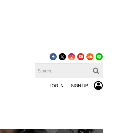
LOG IN
SIGN UP