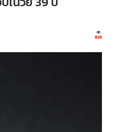
บในวัย 39 ปี
826