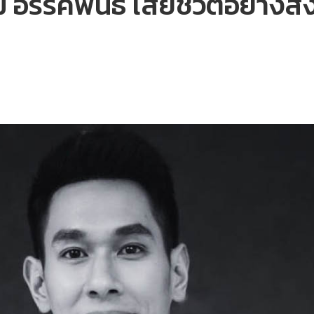
อรรคพันธ์ เสียชีวิตอย่างสง