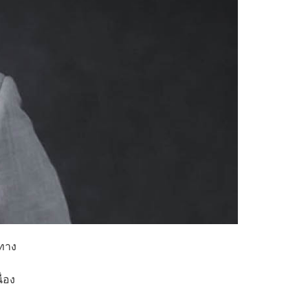
 ทาง
่อง