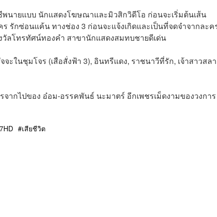
าชีพนายแบบ นักแสดงโฆษณาและมิวสิกวิดีโอ ก่อนจะเริ่มต้นเส้น
ักซ่อนแค้น ทางช่อง 3 ก่อนจะแจ้งเกิดและเป็นที่จดจำจากละค
างวัลโทรทัศน์ทองคำ สาขานักแสดงสมทบชายดีเด่น
ะในชุมโจร (เสือสั่งฟ้า 3), อินทรีแดง, ราชนาวีที่รัก, เจ้าสาวสลา
ากไปของ อ๋อม-อรรคพันธ์ นะมาตร์ อีกเพชรเม็ดงามของวงการ
7HD
เสียชีวิต