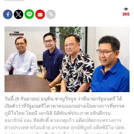
365
วันนี้ (6 กันยายน) อนุทิน ชาญวีรกูล ว่าที่นายกรัฐมนตรี ได้
เปิดตัวว่าที่รัฐมนตรีโควตาคนนอกอย่างเป็นทางการที่พรรค
ภูมิใจไทย โดยมี เอกนิติ นิติทัณฑ์ประภาศ อธิบดีกรม
ธนารักษ์ และ สีหศักดิ์ พวงเกตุแก้ว อดีตปลัดกระทรวงการ
ต่างประเทศ พร้อมด้วย อรรถพล ฤกษ์พิบูลย์ อดีตซีอีโอ ปตท.