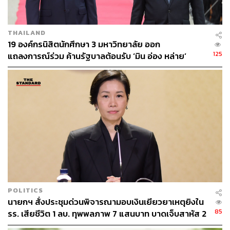
THAILAND
19 องค์กรนิสิตนักศึกษา 3 มหาวิทยาลัย ออก
125
แถลงการณ์ร่วม ค้านรัฐบาลต้อนรับ ‘มิน อ่อง หล่าย’
POLITICS
นายกฯ สั่งประชุมด่วนพิจารณามอบเงินเยียวยาเหตุยิงใน
85
รร. เสียชีวิต 1 ลบ. ทุพพลภาพ 7 แสนบาท บาดเจ็บสาหัส 2
แสนบาท บาดเจ็บเล็กน้อย 1 แสนบาท