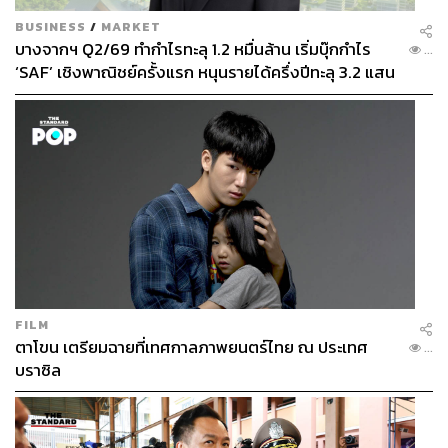
BUSINESS
/
MARKET
364
บางจากฯ Q2/69 ทำกำไรทะลุ 1.2 หมื่นล้าน เริ่มบุ๊กกำไร
...
‘SAF’ เชิงพาณิชย์ครั้งแรก หนุนรายได้ครึ่งปีทะลุ 3.2 แสน
ล้าน
ABOUT THE AUTHOR
THE STANDARD TEAM
กองบรรณาธิการ THE STANDARD
ABOUT THE PHOTOGRAPHER
ศวิตา พูลเสถียร
ช่างภาพข่าว ประจำสำนักข่าว THE
STANDARD
FILM
ตาโขน เตรียมฉายที่เทศกาลภาพยนตร์ไทย ณ ประเทศ
...
บราซิล