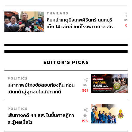
สอบปมขโมยปืนปู่ก่อเหตุ
THAILAND
คืบหน้าเหตุยิงเทพศิรินทร์ นนทบุรี
0
เด็ก 14 เสียชีวิตที่โรงพยาบาล สธ.
ยืนยันครูเสียชีวิต 5 ราย เจ็บ 22
ราย
EDITOR'S PICKS
POLITICS
มหากาพย์โกงข้อสอบท้องถิ่น ก่อน
561
เดินหน้าสู่จุดจบในสัปดาห์นี้
POLITICS
เส้นทางคดี 44 สส. ในชั้นศาลฎีกา
196
จะรู้ผลเมื่อไร