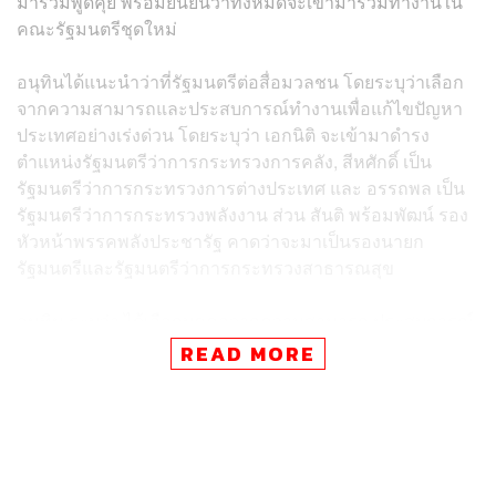
มาร่วมพูดคุย พร้อมยืนยันว่าทั้งหมดจะเข้ามาร่วมทำงานใน
คณะรัฐมนตรีชุดใหม่
อนุทินได้แนะนำว่าที่รัฐมนตรีต่อสื่อมวลชน โดยระบุว่าเลือก
จากความสามารถและประสบการณ์ทำงานเพื่อแก้ไขปัญหา
ประเทศอย่างเร่งด่วน โดยระบุว่า เอกนิติ จะเข้ามาดำรง
ตำแหน่งรัฐมนตรีว่าการกระทรวงการคลัง, สีหศักดิ์ เป็น
รัฐมนตรีว่าการกระทรวงการต่างประเทศ และ อรรถพล เป็น
รัฐมนตรีว่าการกระทรวงพลังงาน ส่วน สันติ พร้อมพัฒน์ รอง
หัวหน้าพรรคพลังประชารัฐ คาดว่าจะมาเป็นรองนายก
รัฐมนตรีและรัฐมนตรีว่าการกระทรวงสาธารณสุข
อนุทิน ระบุว่า ได้เลือกบุคคลจากความสามารถ ประสบการณ์
และความทุ่มเทเสียสละ เมื่อทั้งหมดตอบรับแล้วก็ไม่ต้องคาด
READ MORE
การณ์อีก จะได้เตรียมงานและประสานงานกันไว้ก่อนเพื่อ
ทำงานได้ทันทีหลังถวายสัตย์ฯ
นอกจากนี้ อนุทินยังได้พูดถึงนโยบายเร่งด่วน โดยเฉพาะการ
ฟื้นโครงการคนละครึ่ง เพื่อกระตุ้นเศรษฐกิจ ซึ่งได้มอบหมาย