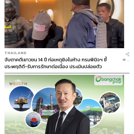
THAILAND
จับตาคดีเยาวชน 14 ปี ก่อเหตุยิงในห้าง กรมพินิจฯ ชี้
...
ประพฤติดี-รับการรักษาต่อเนื่อง ประเมินปล่อยตัว
TAGS:
อนุทิน ชาญวีรกูล
การจัดตั้งรัฐบาล
รัฐมนตรี
อรรถพล ฤกษ์พิบูลย์
สีหศักดิ์ พวงเกตุแก้ว
นายกรัฐมนตรี
ครม.
คณะรัฐมนตรี
การเมืองไทย
เอกนิติ นิติทัณฑ์ประภาศ