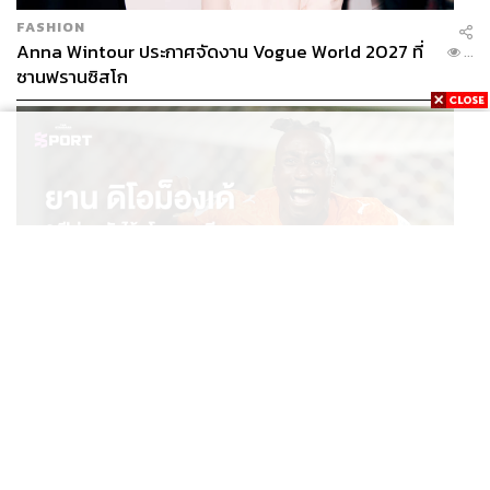
FASHION
Anna Wintour ประกาศจัดงาน Vogue World 2027 ที่
...
ซานฟรานซิสโก
SPORT
ยาน ดิโอม็องเด้ 2 ปีก่อนยังไร้สโมสรอาชีพ สู่นักเตะค่าตัว
...
125 ล้านยูโร กับคำสัญญาถึงน้องสาวผู้ล่วงลับ