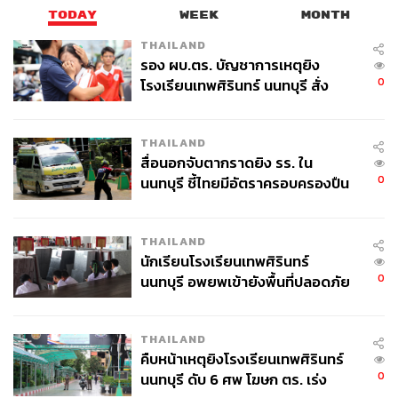
TODAY
WEEK
MONTH
THAILAND
รอง ผบ.ตร. บัญชาการเหตุยิง
0
โรงเรียนเทพศิรินทร์ นนทบุรี สั่ง
ค้นหา 2 รอบยืนยันไร้คนติดค้าง พบ
ศพปู่-ย่าที่บ้านพักผู้ก่อเหตุ
THAILAND
สื่อนอกจับตากราดยิง รร. ใน
0
นนทบุรี ชี้ไทยมีอัตราครอบครองปืน
สูงในระดับต้นของภูมิภาค
THAILAND
นักเรียนโรงเรียนเทพศิรินทร์
0
นนทบุรี อพยพเข้ายังพื้นที่ปลอดภัย
ชั่วคราว หลังเหตุใช้อาวุธปืนภายใน
โรงเรียนคลี่คลาย
THAILAND
คืบหน้าเหตุยิงโรงเรียนเทพศิรินทร์
0
นนทบุรี ดับ 6 ศพ โฆษก ตร. เร่ง