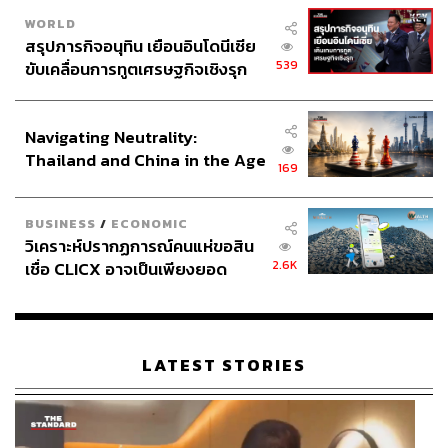
WORLD
สรุปภารกิจอนุทิน เยือนอินโดนีเซีย
539
ขับเคลื่อนการทูตเศรษฐกิจเชิงรุก
ประกาศหุ้นส่วนยุทธศาสตร์ไทย –
อินโดนีเซีย
Navigating Neutrality:
Thailand and China in the Age
169
of a New Global Order
BUSINESS
/
ECONOMIC
วิเคราะห์ปรากฏการณ์คนแห่ขอสิน
2.6K
เชื่อ CLICX อาจเป็นเพียงยอด
ภูเขาน้ำแข็ง ของปัญหาหนี้ครัว
เรือนไทยที่ถูกซุกไว้
LATEST STORIES