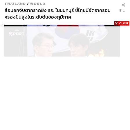
THAILAND
/
WORLD
สื่อนอกจับตากราดยิง รร. ในนนทบุรี ชี้ไทยมีอัตราครอบ
...
ครองปืนสูงในระดับต้นของภูมิภาค
SPORT
ตกรอบบอลโลก ตำรวจบุก KFA แฉแผลเก่า 15 ปี เกิดอะไร
...
ขึ้นกับฟุตบอลเกาหลีใต้?