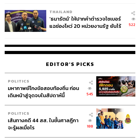
โรงเรียนคลี่คลาย
168
THAILAND
‘ธนารัตน์’ ให้ปากคำตำรวจไซเบอร์
522
แฉช่องโหว่ 20 หน่วยงานรัฐ ยันไร้
นัยทางการเมือง
ABOUT THE AUTHOR
THE STANDARD TEAM
กองบรรณาธิการ THE STANDARD
EDITOR'S PICKS
POLITICS
มหากาพย์โกงข้อสอบท้องถิ่น ก่อน
545
เดินหน้าสู่จุดจบในสัปดาห์นี้
POLITICS
เส้นทางคดี 44 สส. ในชั้นศาลฎีกา
188
จะรู้ผลเมื่อไร