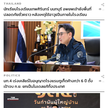
THAILAND
นักเรียนโรงเรียนเทพศิรินทร์ นนทบุรี อพยพเข้ายังพื้นที่
...
ปลอดภัยชั่วคราว หลังเหตุใช้อาวุธปืนภายในโรงเรียน
คลี่คลาย
POLITICS
มท.4 เร่งเคลียร์ใบอนุญาตโรงแรมภูเก็ตค้างกว่า 6 ปี ตั้ง
...
เป้าจบ ก.ย. ยกเป็นโมเดลแก้ทั้งประเทศ