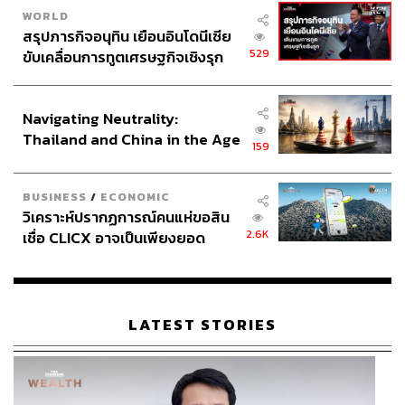
WORLD
สรุปภารกิจอนุทิน เยือนอินโดนีเซีย
529
ขับเคลื่อนการทูตเศรษฐกิจเชิงรุก
ประกาศหุ้นส่วนยุทธศาสตร์ไทย –
อินโดนีเซีย
Navigating Neutrality:
Thailand and China in the Age
159
of a New Global Order
BUSINESS
/
ECONOMIC
วิเคราะห์ปรากฏการณ์คนแห่ขอสิน
2.6K
เชื่อ CLICX อาจเป็นเพียงยอด
ภูเขาน้ำแข็ง ของปัญหาหนี้ครัว
เรือนไทยที่ถูกซุกไว้
LATEST STORIES