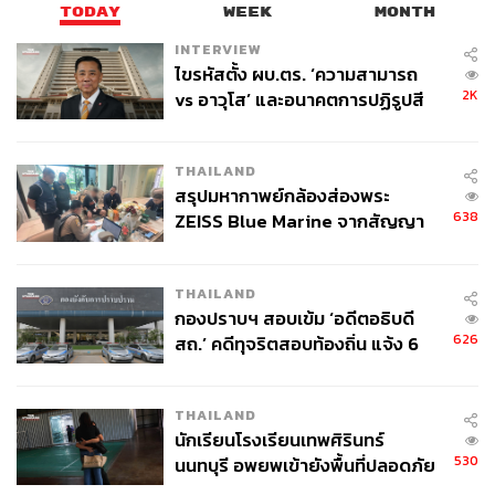
เป็นพบกับประชาชน อีกหน่อยท่านต้องปราศรัยกันคนละ 5
TODAY
WEEK
MONTH
นาที​ ก่อนที่อนุทิน​ จะแนะนำสจ. ที่ขึ้นมาบนเวทีด้วย​ และ
INTERVIEW
กล่าวติดตลกว่าคนที่นี่ชื่อเล่นน่ารักดู๋ดี๋ ต่อไปให้เรียกตนว่า นู๋
ไขรหัสตั้ง ผบ.ตร. ‘ความสามารถ
หนู​ และแซวปลัดกระทรวงว่าป่อปป๊อบ​ ก่อนจะเติมชื่อเล่นให้
2K
vs อาวุโส’ และอนาคตการปฏิรูปสี
กับบรรดาอธิบดีที่ มาในวันนี้ด้วย
กากี กับ พล.ต.อ. เอก อังสนานนท์
อย่างไรก็ตามผู้สื่อข่าวรายงานว่า​ ประชาชนที่มารอให้การ
THAILAND
ต้อนรับ​ ส่วนใหญ่เป็นคณะทำงานของ​สส.​ โดยสวมเสื้อแจ็ค
สรุปมหากาพย์กล้องส่องพระ
เก็ตที่ปักชื่อ​ สส.อดิศักดิ์ที่บริเวณหน้าอก​ มาร่วมงานในวันนี้
638
ZEISS Blue Marine จากสัญญา
จำนวนมาก
ผลิต 8.3 ล้าน สู่ข้อพิพาท ‘มา
เวลล์ฯ’ ฟ้อง ‘โทน บางแค’ ผิดนัด
TAGS:
การเมืองไทย
อนุทิน ชาญวีรกูล
พรรคภูมิใจไทย
THAILAND
จ่ายหนี้-แอบระบุแบรนด์
ลงพื้นที่ตรวจราชการ
อรรษิษฐ์ สัมพันธรัตน์
กองปราบฯ สอบเข้ม ‘อดีตอธิบดี
อดิศักดิ์ แก้วมุงคุณทรัพย์
อุดรธานี
626
สถ.’ คดีทุจริตสอบท้องถิ่น แจ้ง 6
ข้อหาหนัก จ่อชง ป.ป.ช. 12 ส.ค. นี้
THAILAND
นักเรียนโรงเรียนเทพศิรินทร์
530
นนทบุรี อพยพเข้ายังพื้นที่ปลอดภัย
ชั่วคราว หลังเหตุใช้อาวุธปืนภายใน