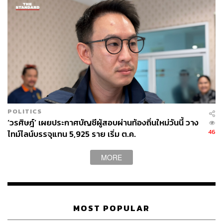
หน่วยงานนี้ผนึกกันได้ เพราะฉะนั้น ถ้าท่านห่วงตัวเองห่วงลูก
หลานห่วงโรงเรียน รายงานพี่น้องของท่าน ก็ให้บอกสส.ให้
มาหาตน
อนุทินยังกล่าวต่อว่า ตนมาวันนี้ไม่มีพรรค​ เพราะวันนี้เป็นมท.​
1 ต้องดูแลให้ครบยิ่งวันนี้รู้จักกันแล้ว ยังไงก็เอียง ยังไงก็มี
ความผูกพัน เพราะฉะนั้นเราถือว่าเป็นพี่น้องกัน ด้วยหน้าที่ที่
ตนต้องทำ พร้อมกล่าวต่อว่า​ ถนนสี่เลนก็มากุดอยู่ตรงนี้ ใครที่
ทำให้กุด​ ก็ไม่ต้องไปเลือกเขา ภาวนาว่า​ อย่าได้งบเลย จะได้
POLITICS
เอางบมาให้เอง พูดวันนี้​คอยดู เดี๋ยวงบมาแน่ เพราะฉะนั้นใคร
‘วรศิษฎ์’ เผยประกาศบัญชีผู้สอบผ่านท้องถิ่นใหม่วันนี้ วาง
เข้ามา​ ก็ทำเหอะ เผลอๆ ตนก็จะไปกาให้เขาด้วย
46
ไทม์ไลน์บรรจุแทน 5,925 ราย เริ่ม ต.ค.
อนุทิน​ ยังกล่าวทิ้งท้ายว่า​ วันนี้ฝากเนื้อฝากตัว​ ยืนยันว่าตน
MORE
และดู๋ดี๋ ซี้กัน วันนี้เขาเป็นสส.พรรคไทยสร้างไทย​ ก็ทำหน้าที่
ไป​ แต่จะให้ทำหน้าที่ดีกว่านี้​ เดี๋ยวให้เป็นสส.พรรคภูมิใจไทย
แล้วกัน เที่ยวนี้ยกให้ก่อนเที่ยวหน้าว่ากัน
MOST POPULAR
อนุทินกล่าวอีกว่า​ ต่อไปต้องฝึกให้ข้าราชการประจำ​ ปราศรัย