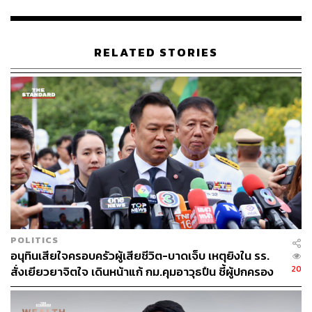
นอกจากนี้ อนุทิน ได้แนะนำ อดิศักดิ์ ต้องชื่นชมความกล้า
หาญของสส.ของท่าน​ ชื่อจริงไม่รู้​ รู้แต่ดู๋ดี๋ ก่อนจะเล่าต่อว่า​
ตนฟังปัญหาชาวอุดรของเขาแล้วจะร้องไห้​ ตนไม่รู้จักเขา​
RELATED STORIES
เขาไม่ใช่สส.ของพรรคตน​ เขาเป็นสส.จากพรรคไทยสร้าง
ไทย​ และที่อุดรตนก็ไม่มีพื้นฐานทางการเมือง​ แต่ตนเจอเขา
ในสภา เขาเป็นสส.สมัยแรก ตนเป็นมท.1 เป็น สส.อุดรคนกล้า​
เดินเข้ามาหารือกับตน ไม่ได้มาสมัครเป็นสมาชิก​ หรือบอกว่า
จะย้ายมา​ แต่เอาปัญหาชาวบ้าน​มาหาตน​ ถือว่าเป็นคนใจกล้า
มาก​ ดู๋ดิ๋คนนี้เนี่ยแหละ​ เพราะฉะนั้นข่าวที่บอกว่าดูดเดิด จะ
ระเบิด​ ไม่ต้องดูด​ เขามาติดเอง มาติดไม่ใช่มาติดกับตน​
แต่เอาปัญหาของชาวจังหวัดอุดรธานีมาใส่บ่าให้ตน​ และตน
ชอบเผือก​ เพราะเป็นมท.1 สส.พรรคอื่นทำไมไม่มาหา​ มีแต่ดู๋
ดี๋มาหา​ ตนฟังหาจนหูพรุน เที่ยวนี้อำเภอในจังหวัดอุดรก้อง
POLITICS
เต็ม 2 หู เจอกันมาสองปี​ มีแต่ให้ช่วยติดตามงบ​ นี่คือ
อนุทินเสียใจครอบครัวผู้เสียชีวิต-บาดเจ็บ เหตุยิงใน รร.
สส.คุณภาพของทั้งสี่อำเภอ ตนภูมิใจแทน เรียกได้ว่าภูมิใจ
20
สั่งเยียวยาจิตใจ เดินหน้าแก้ กม.คุมอาวุธปืน ชี้ผู้ปกครอง
ไทยภูมิใจแทน ตนไม่สามารถมาได้ถ้าสส.ที่อยู่คนละพรรคไม่
ต้องร่วมรับผิดชอบ
มาเล่าปัญหา​ จนตนคิดว่าไม่ไหวแล้วต้องมาดูแล้ว​ ทำไม