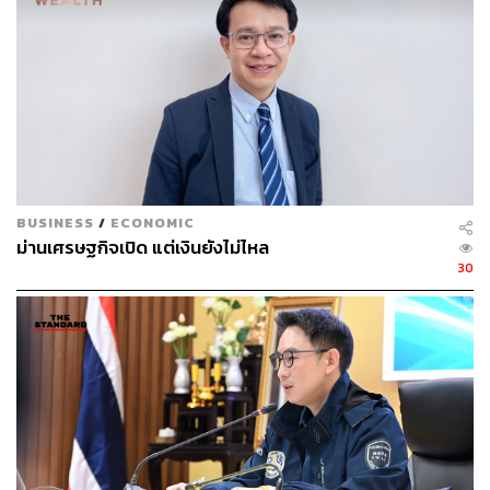
ปัญหาเยอะอย่างนี้ เขาบอกว่าไม่มีใครสนับสนุนเขา บอกไป
ที่ไหนก็เงียบหมด มท.​1 อนุทิน หัวหน้าพรรคภูมิใจไทยคน
เดียวที่ฟังเขา
อนุทิน​ ยังกล่าวว่า​ “ผมเป็นมท.​1 แยกพรรคไม่ได้ ใครมีปัญหา
ไม่ว่าพรรคไหนปัญหาชาวบ้านคือปัญหาของตน เพราะ
มหาดไทยคือบำบัดทุกข์ บำรุงสุข เข้าถึงชาวบ้านทุกคน นี่คือ
เหตุผลที่คนจะแย่งกระทรวงไปจากผมไง แต่ถ้ามีสส.ที่แข็ง
แรงแบบนี้ พี่น้องต้องสนับสนุนอย่างเต็มที่ เพราะเขาไม่กลัว
BUSINESS
/
ECONOMIC
เขาไม่เกรงใจ”
ม่านเศรษฐกิจเปิด แต่เงินยังไม่ไหล
30
ก่อนจะหยอดคำหวานว่า​ ตนเห็นอย่างนี้เล่นตัว​ สาวสาวนัดยัง
ไม่ไป​ แต่ตาดู๋ดี๋ เรียกตนมาถึงที่นี่ได้​ วันอาทิตย์ บ่ต้องย่าน​ บ่
ต้องห่วง ถ้าเลือกภูมิใจไทย ป่านนี้อุดร กรมโยธา ซัดงบให้ไป
แล้ว 3,000 ล้าน เพราะฉะนั้นต้องคนประสานงาน นี่ขนาดยัง
ไม่อยู่​ ภูมิใจไทยยังเรียกมาอยู่นี่ได้​เดี๋ยวนี้​ พอมาดูแล้วอยากจะ
ร้องไห้น้ำตาเช็ดหัวเข่า​ งบโยธาอุดรสามปีแค่ 700 ล้านบาท
ขอประชาชน​อย่าตบมือ​ แต่ต้องโห่ ฮู้ว​ ห่วย นี่คือความล้ม
เหลว จากนี้จะเลือกสส.ต้องดูว่าประสานงานได้หรือไม่ ดูไม่