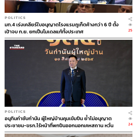
ยาก​ เรียกหัวหน้าพรรคมาได้เดี๋ยวนั้น​ คนนั้นคือสส.ของท่าน
ในเลือกตั้งปี​ 2570 เขาจะมาอยู่กับตนหรือไม่​ ตนไม่สน​ แต่วัน
POLITICS
มท.4 เร่งเคลียร์ใบอนุญาตโรงแรมภูเก็ตค้างกว่า 6 ปี ตั้ง
นี้ตนมาอยู่กับท่านแล้ว สี่อำเภอนี้ก้องอยู่ในหู​ วันนี้ภาพนี้​ วัน
25
เป้าจบ ก.ย. ยกเป็นโมเดลแก้ทั้งประเทศ
อาทิตย์​แต่คนมาลุ้นหลามขนาดนี้และเป็นผู้นำท้องถิ่น​ นี่ถือ
เป็นพระคุณจริงๆ​ ก่อนที่นายอนุทินจะพนมมือไหว้ขอบคุณ
ถือว่าวันนี้ เราผูกเสี่ยวกัน เพราะดูงบแล้วต้องอุทานเป็นภาษา
อีสาน​ อะหยังมันน้อยเด้อ อะหยังน้อยจังซี่​ คือน้อยแท้ เวลาดู๋ดี๋
เขาโทรมา หัวหน้าครับ​ มีปัญหาอีกแล้วช่วยทะลวงตรงนั้น
ตรงนี้​ หัวหน้าช่วยไปประสานหน่อย​ ติดอยู่ที่ผู้ว่าฯ​ เพราะนี่คือ
หน้าที่ของสส. ที่ตนต้องรับสาย​ เพราะถือว่าวันนี้ได้ทำความดี​
ได้ทำประโยชน์ให้กับชาวบ้านอยู่แล้ว​ ชวนไปกินข้าวไม่ไป
หรอก​ แต่ถ้าชวนให้ไปตามผู้ว่าเร่งรัดงานที่ค้าง ตนทำทันที​
วันนี้อุดรครบหมดแล้ว เหลือพวกท่านมาเติมเต็มให้กับพรรค
POLITICS
ภูมิใจ​ไทย​ ให้ผมในการเลือกตั้งครั้งหน้า​ ได้บ่ ไม่ขี้จุ๊นะ บ่ขี้ตั๊
อนุทินกำชับกำนัน ผู้ใหญ่บ้านคุมเข้มปืน ย้ำไม่อนุญาต
วนะ ขอฝากเนื้อฝากตัว ตอนมาใจมาแค่นี้​ แต่พอตอนนี้ใจบาน
24
ประชาชน-ขรก.ไร้หน้าที่พกปืนออกนอกเคหสถาน หวั่น
เท่ากระด้ง ตอนนี้ตนเป็นรองนายกฯคุมอยู่สี่หน่วยงาน​ หนึ่ง
พฤติกรรมลอกเลียนแบบ จ่อลงพื้นที่เกิดเหตุ
มหาดไทย​ สองแรงงาน​ สามศึกษาธิการ​ สี่อุดมศึกษาฯ สี่