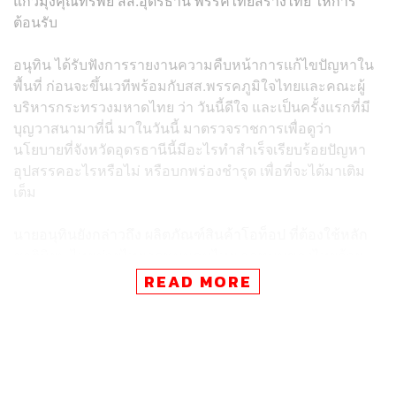
แก้วมุงคุณทรัพย์ สส.อุดรธานี​ พรรคไทยสร้างไทย​ ให้การ
ต้อนรับ
อนุทิน​ ได้รับฟังการรายงานความคืบหน้าการ​แก้ไขปัญหา​ใน
พื้นที่ ก่อนจะขึ้นเวทีพร้อมกับสส.พรรคภูมิใจไทยและคณะผู้
บริหารกระทรวงมหาดไทย ว่า วันนี้ดีใจ และเป็นครั้งแรกที่มี
บุญวาสนามาที่นี่ มาในวันนี้ มาตรวจราชการเพื่อดูว่า
นโยบายที่จังหวัดอุดรธานีนี้มีอะไรทำสำเร็จเรียบร้อยปัญหา
อุปสรรคอะไรหรือไม่ หรือบกพร่องชำรุด​ เพื่อที่จะได้มาเติม
เต็ม
นายอนุทินยังกล่าวถึง​ ผลิตภัณฑ์​สินค้าโอท็อป​ ที่ต้องใช้หลัก
ชาตินิยม​ ไทยช่วยไทยอุดหนุนคนไทย อุดหนุนของไทยด้วย
กันเอง เพื่อให้เขาผลิตสินค้าไม่ทัน สินค้าก็จะมีมูลค่าสูงขึ้น​
READ MORE
เมื่อเราใช้เต็มที่​ เหลือเท่าไหร่ก็ขายเมืองนอก ก็จะยิ่งทำให้
มูลค่าของสินค้าโอท๊อปของเราสูงขึ้น อย่าไปใช้แบรนด์เนม
อนุทินยัง​ แนะนำสส.พรรคที่เดินทางมาร่วมคณะ​ ทั้ง ไชย
ชนก ชิดชอบ สส.บุรีรัมย์ และเลขาธิการพรรคภูมิใจไทย เจ