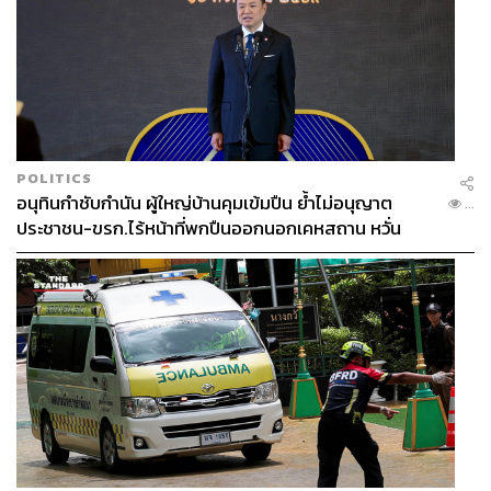
POLITICS
อนุทินกำชับกำนัน ผู้ใหญ่บ้านคุมเข้มปืน ย้ำไม่อนุญาต
...
ประชาชน-ขรก.ไร้หน้าที่พกปืนออกนอกเคหสถาน หวั่น
พฤติกรรมลอกเลียนแบบ จ่อลงพื้นที่เกิดเหตุ