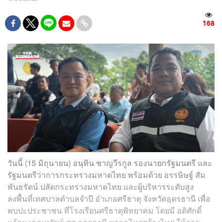
168
วันนี้ (15 มิถุนายน) อนุทิน​ ชาญ​วี​รกูล​ รองนายก​รัฐมนตรี​ และ​
รัฐมนตรี​ว่าการ​กระทรวง​มหาดไทย​ พร้อมด้วย อรรษิษฐ์​ สัม
พันธรัตน์​ ปลัดกระทรวงมหาดไทย​ และผู้บริหารระดับสูง​
ลงพื้นที่เทศบาลตำบลจำปี​ อำเภอศรีธาตุ​ จังหวัดอุดรธานี​ เพื่อ
พบปะประชาชน ที่โรงเรียนศรีธาตุพิทยาคม​ โดยมี​ อดิศักดิ์