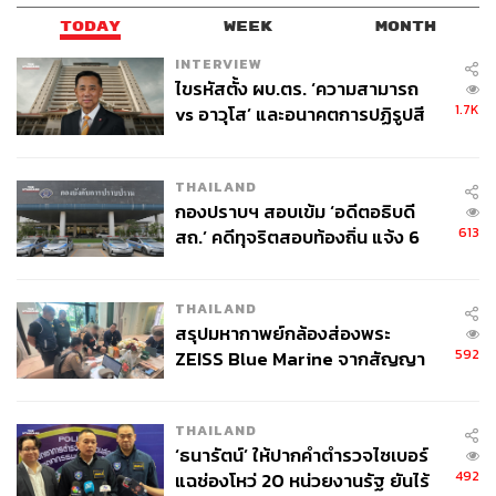
TODAY
WEEK
MONTH
INTERVIEW
ไขรหัสตั้ง ผบ.ตร. ‘ความสามารถ
1.7K
vs อาวุโส’ และอนาคตการปฏิรูปสี
กากี กับ พล.ต.อ. เอก อังสนานนท์
THAILAND
กองปราบฯ สอบเข้ม ‘อดีตอธิบดี
613
สถ.’ คดีทุจริตสอบท้องถิ่น แจ้ง 6
ข้อหาหนัก จ่อชง ป.ป.ช. 12 ส.ค. นี้
THAILAND
สรุปมหากาพย์กล้องส่องพระ
592
ZEISS Blue Marine จากสัญญา
ผลิต 8.3 ล้าน สู่ข้อพิพาท ‘มา
เวลล์ฯ’ ฟ้อง ‘โทน บางแค’ ผิดนัด
THAILAND
จ่ายหนี้-แอบระบุแบรนด์
‘ธนารัตน์’ ให้ปากคำตำรวจไซเบอร์
492
แฉช่องโหว่ 20 หน่วยงานรัฐ ยันไร้