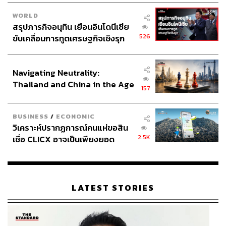
WORLD
สรุปภารกิจอนุทิน เยือนอินโดนีเซีย
526
ขับเคลื่อนการทูตเศรษฐกิจเชิงรุก
ประกาศหุ้นส่วนยุทธศาสตร์ไทย –
พิสูจน์อักษร: ชนเนตร ลอยครุฑ
อินโดนีเซีย
Navigating Neutrality:
TAGS:
วัคซีนไวรัสโคโรนา
วัคซีนโควิด-19
Sinovac
Thailand and China in the Age
157
กระทรวงสาธารณสุข
อนุทิน ชาญวีรกูล
เดอะมอลล์
of a New Global Order
เชื้อไวรัสโคโรนา
COVID-19
โควิด-19
BUSINESS
/
ECONOMIC
วิเคราะห์ปรากฏการณ์คนแห่ขอสิน
2.5K
เชื่อ CLICX อาจเป็นเพียงยอด
ภูเขาน้ำแข็ง ของปัญหาหนี้ครัว
เรือนไทยที่ถูกซุกไว้
LATEST STORIES
55