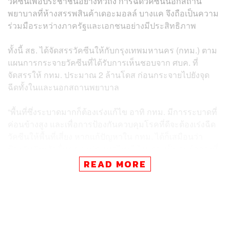
วัคซีนเพื่อประชาชนอย่างทั่วถึง การฉีดวัคซีนนอกสถาน
พยาบาลที่ห้างสรรพสินค้าเดอะมอลล์ บางแค จึงถือเป็นความ
ร่วมมือระหว่างภาครัฐและเอกชนอย่างมีประสิทธิภาพ
ทั้งนี้ สธ. ได้จัดสรรวัคซีนให้กับกรุงเทพมหานคร (กทม.) ตาม
แผนการกระจายวัคซีนที่ได้รับการเห็นชอบจาก ศบค. ที่
จัดสรรให้ กทม. ประมาณ 2 ล้านโดส ก่อนกระจายไปยังจุด
ฉีดทั้งในและนอกสถานพยาบาล
“พื้นที่ซึ่งระบาดมากก็ต้องเร่งแก้ไข อาทิ กทม. มีการระบาดที่
ค่อนข้างสูง และเพื่อการป้องกันควบคุมโรคที่ดีจะต้องเร่งฉีด
วัคซีนให้พื้นที่เสี่ยง หากแก้ปัญหาใน กทม. ได้ก็เสมือนว่า
ป้องกันจังหวัดอื่นๆ ของประเทศไทยได้ เพราะเป็นศูนย์กลางที่
ผู้คนทั่วประเทศมาทำมาหากินมา ใช้ชีวิตและสัญจร”
READ MORE
อนุทินยังกล่าวถึงกรณีการกระจายวัคซีนไปยังพื้นที่ต่างๆ ว่า
เรื่องการจัดสรรวัคซีนจะคำนวณจากจำนวนวัคซีนหารด้วย
จำนวนจังหวัด และหารด้วยจำนวนประชากรในจังหวัด แล้ว
มาเทียบกับปัจจัยเสี่ยงในพื้นที่ ก็จะออกมาเป็นตัวเลขของ