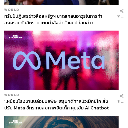
WORLD
ทรัมป์ปฏิเสธข่าวลือสหรัฐฯ ขาดแคลนอาวุธในการทำ
...
สงครามกับอิหร่าน เผยกำลังล่าตัวคนปล่อยข่าว
WORLD
‘เหมือนโรงงานปล่อยมลพิษ’ สรุปคดีศาลนิวเม็กซิโก สั่ง
...
ปรับ Meta ชี้กระทบสุขภาพจิตเด็ก คุมเข้ม AI Chatbot