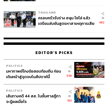
นัยทางการเมือง
THAILAND
ครอบครัวรับร่าง ฮลุน โซโล่ แล้ว
482
เตรียมส่งชันสูตรหาสาเหตุการเสีย
ชีวิต
EDITOR'S PICKS
POLITICS
มหากาพย์โกงข้อสอบท้องถิ่น ก่อน
536
เดินหน้าสู่จุดจบในสัปดาห์นี้
POLITICS
เส้นทางคดี 44 สส. ในชั้นศาลฎีกา
182
จะรู้ผลเมื่อไร