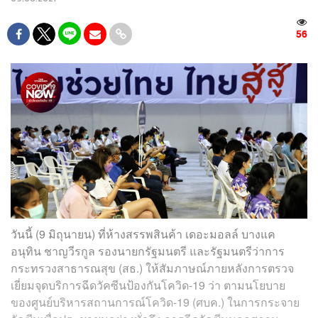
56
วันนี้ (9 มิถุนายน) ที่ห้างสรรพสินค้า เดอะมอลล์ บางแค
อนุทิน ชาญวีรกูล รองนายกรัฐมนตรี และรัฐมนตรีว่าการ
กระทรวงสาธารณสุข (สธ.) ให้สัมภาษณ์ภายหลังการตรวจ
เยี่ยมจุดบริการฉีดวัคซีนป้องกันโควิด-19 ว่า ตามนโยบาย
ของศูนย์บริหารสถานการณ์โควิด-19 (ศบค.) ในการกระจาย