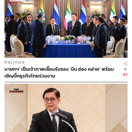
POLITICS
นายกฯ’ เป็นเจ้าภาพเลี้ยงรับรอง ‘มิน อ่อง หล่าย’ พร้อม
80
เชิญบิ๊กธุรกิจไทยร่วมงาน