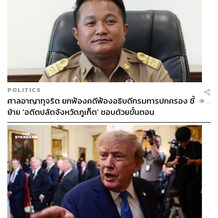
ABOUT THE AUTHOR
THE STANDARD TEAM
กองบรรณาธิการ THE STANDARD
ABOUT THE PHOTOGRAPHER
ฐานิส สุดโต
บรรณาธิการภาพ ประจำสำนักข่าว THE
STANDARD
POLITICS
ศาลอาญาทุจริต ยกฟ้องคดีฟ้องอธิบดีกรมการปกครอง ชี้
...
ย้าย ‘อดีตปลัดจังหวัดภูเก็ต’ ชอบด้วยขั้นตอน