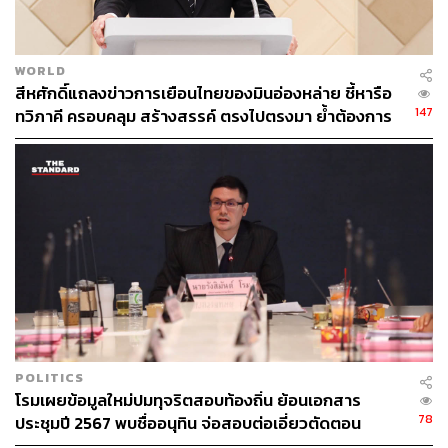
WORLD
สีหศักดิ์แถลงข่าวการเยือนไทยของมินอ่องหล่าย ชี้หารือ
147
ทวิภาคี ครอบคลุม สร้างสรรค์ ตรงไปตรงมา ย้ำต้องการ
ให้เมียนมากลับสู่อาเซียน
POLITICS
โรมเผยข้อมูลใหม่ปมทุจริตสอบท้องถิ่น ย้อนเอกสาร
78
ประชุมปี 2567 พบชื่ออนุทิน จ่อสอบต่อเอี่ยวตัดตอน
ม.บูรพา หรือไม่