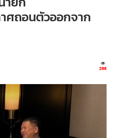
ย-นายก
ประกาศถอนตัวออกจาก
288