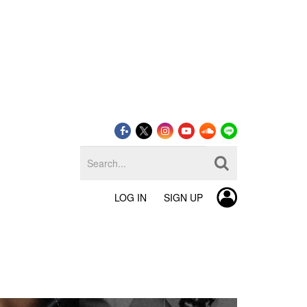
LOG IN
SIGN UP