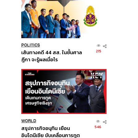
POLITICS
215
เส้นทางคดี 44 สส. ในชั้นศาล
ฎีกา จะรู้ผลเมื่อไร
WORLD
546
สรุปภารกิจอนุทิน เยือน
อินโดนีเซีย ขับเคลื่อนการทูต