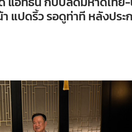
รร.ดิ แอทธินี กับปลัดมหาดไท
้า แปดริ้ว รอดูท่าที หลัง