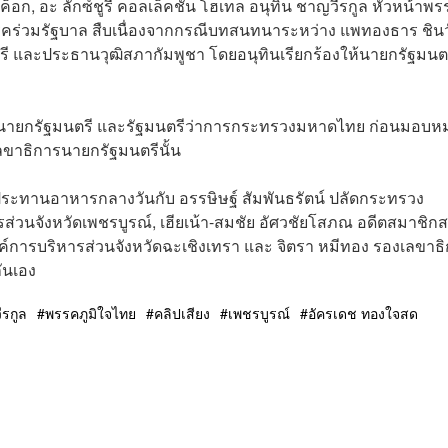
งค็อก, อะ ลักซ์ชูรี คอลเล็คชั่น โฮเทล อนุทิน ชาญวีรกูล หัวหน้าพ
คร่วมรัฐบาล สืบเนื่องจากกรณีบทสนทนาระหว่าง แพทองธาร ชินว
ี และประธานวุฒิสภากัมพูชา โดยอนุทินเรียกร้องให้นายกรัฐมนต
นายกรัฐมนตรี และรัฐมนตรีว่าการกระทรวงมหาดไทย ก่อนมอบห
เลขาธิการนายกรัฐมนตรีนั้น
มรับประทานอาหารกลางวันกับ อรรษิษฐ์ สัมพันธรัตน์ ปลัดกระทรวง
วนจังหวัดเพชรบูรณ์, เฮียเน้า-สมชัย อัศวชัยโสภณ อดีตสมาชิกสภ
์การบริหารส่วนจังหวัดฉะเชิงเทรา และ จิตรา หมีทอง รองเลขาธ
ันเอง
ีรกูล
พรรคภูมิใจไทย
คลิปเสียง
เพชรบูรณ์
อัครเดช ทองใจสด