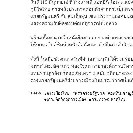
วันนี้ (19 มิถุนายน) ที่โรงแรมดิ แอทธินี โฮเทล แบ
ภูมิใจไทย ภายหลังประกาศถอนตัวจากการเป็นพรร
นายกรัฐมนตรี กับ สมเด็จฮุน เซน ประธานองคมนตร
แสดงความรับผิดชอบต่อเหตุการณ์ดังกล่าว
พร้อมทั้งลงนามในหนังสือลาออกจากตำแหน่งรอง
ให้บุคคลใกล้ชิดนำหนังสือดังกล่าวไปยื่นต่อสำนัก
ทั้งนี้ ในเมื่อช่วงกลางวันที่ผ่านมา อนุทินได้ร่ว
มหาดไทย, อัครเดช ทองใจสด นายกองค์การบริหารส่
แทนราษฎรจังหวัดฉะเชิงเทรา 2 สมัย อดีตนายกองค
รองนายกรัฐมนตรีฝ่ายการเมือง ในบรรยากาศเป็นก
TAGS:
การเมืองไทย
พรรคร่วมรัฐบาล
อนุทิน ชาญว
เกาะติดวิกฤตการเมือง
กระทรวงมหาดไทย