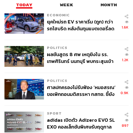
TODAY
WEEK
MONTH
ECONOMIC
ยุคใหม่รถ EV ราคาเริ่ม (ถูก) กว่า
1.6K
รถไฮบริด หลังต้นทุนแบตเตอรี่ลด
ลง - จีนแห่บุกตลาดเกิดใหม่
POLITICS
ผลชันสูตร 8 ศพ เหตุยิงใน รร.
1.2K
เทพศิรินทร์ นนทบุรี พบกระสุนเข้า
จุดสำคัญ ‘ศีรษะ-หน้าอก’ ครูถูกยิง
4 นัด จากระยะไกล
POLITICS
ศาลปกครองไม่รับฟ้อง ‘หมอสรณ’
0.9K
ขอเพิกถอนมติสรรหา กสทช. ชี้ยัง
ไม่ใช่ผู้เดือดร้อนเสียหาย
SPORT
adidas เปิดตัว Adizero EVO SL
897
EXO คอลเล็กชันพิเศษรับฤดูกาล