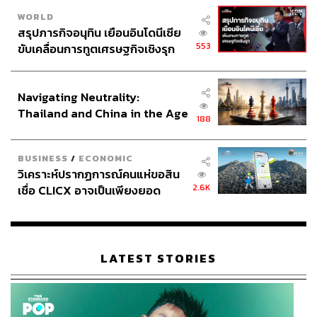
WORLD
สรุปภารกิจอนุทิน เยือนอินโดนีเซีย
553
ขับเคลื่อนการทูตเศรษฐกิจเชิงรุก
ประกาศหุ้นส่วนยุทธศาสตร์ไทย –
อินโดนีเซีย
Navigating Neutrality:
Thailand and China in the Age
188
of a New Global Order
BUSINESS
/
ECONOMIC
วิเคราะห์ปรากฏการณ์คนแห่ขอสิน
2.6K
เชื่อ CLICX อาจเป็นเพียงยอด
ภูเขาน้ำแข็ง ของปัญหาหนี้ครัว
TAGS:
ความสัมพันธ์ระหว่างประเทศ
South Korea
เรือนไทยที่ถูกซุกไว้
ปัญญาประดิษฐ์ (Artificial intelligence - AI)
เศรษฐกิจโลก
กระทรวงมหาดไทย
พลังงานสะอาด
LATEST STORIES
China
APEC 2025
นายกรัฐมนตรี
World Bank
OECD
APEC
กองทุนการเงินระหว่างประเทศ (IMF)
อนุทิน ชาญวีรกูล