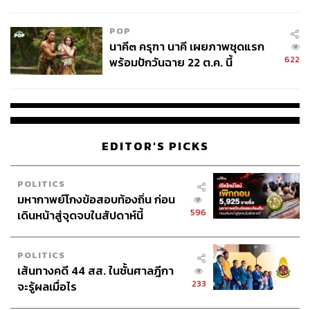
College Football
POP
นาคี๓ ครุฑา นาคี เผยภาพชุดแรก
622
พร้อมปักวันฉาย 22 ต.ค. นี้
EDITOR'S PICKS
POLITICS
มหากาพย์โกงข้อสอบท้องถิ่น ก่อน
596
เดินหน้าสู่จุดจบในสัปดาห์นี้
POLITICS
เส้นทางคดี 44 สส. ในชั้นศาลฎีกา
233
จะรู้ผลเมื่อไร