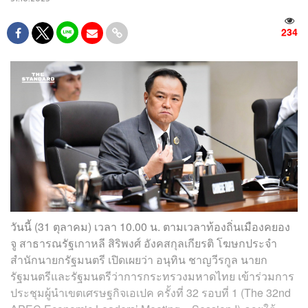
234
วันนี้ (31 ตุลาคม) เวลา 10.00 น. ตามเวลาท้องถิ่นเมืองคยอง
จู สาธารณรัฐเกาหลี สิริพงศ์ อังคสกุลเกียรติ โฆษกประจำ
สำนักนายกรัฐมนตรี เปิดเผยว่า อนุทิน ชาญวีรกูล นายก
รัฐมนตรีและรัฐมนตรีว่าการกระทรวงมหาดไทย เข้าร่วมการ
ประชุมผู้นำเขตเศรษฐกิจเอเปค ครั้งที่ 32 รอบที่ 1 (The 32nd