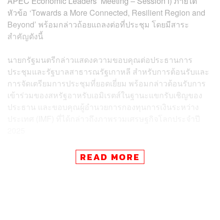
APEC Economic Leaders’ Meeting – Session I) ภายใต้
หัวข้อ ‘Towards a More Connected, Resilient Region and
Beyond’ พร้อมกล่าวถ้อยแถลงต่อที่ประชุม โดยมีสาระ
สำคัญดังนี้
นายกรัฐมนตรีกล่าวแสดงความขอบคุณต่อประธานการ
ประชุมและรัฐบาลสาธารณรัฐเกาหลี สำหรับการต้อนรับและ
การจัดเตรียมการประชุมที่ยอดเยี่ยม พร้อมกล่าวต้อนรับการ
เข้าร่วมของสหรัฐอาหรับเอมิเรตส์ในฐานะแขกรับเชิญของ
ประธาน และขอบคุณผู้อำนวยการกองทุนการเงินระหว่าง
ประเทศ (IMF) ที่ได้กล่าวถึงภาพรวมเศรษฐกิจโลกประจำปี
2025
นายกรัฐมนตรีกล่าวอ้างถึงถ้อยคำของผู้อำนวยการ IMF ที่
READ MORE
ระบุว่า “ความไม่แน่นอนคือความปกติใหม่” ซึ่งเห็นว่า ในยุค
ที่โลกเผชิญกับความท้าทายรอบด้านความร่วมมือไม่ใช่ทาง
เลือก แต่เป็นความจำเป็น พร้อมย้ำว่า เอเปคต้องคงไว้ซึ่ง
ความเปิดกว้าง การมีส่วนร่วม และมุ่งสู่อนาคต เพื่อสร้าง
ภูมิภาคที่มีความเข้มแข็งและยืดหยุ่นมากยิ่งขึ้น