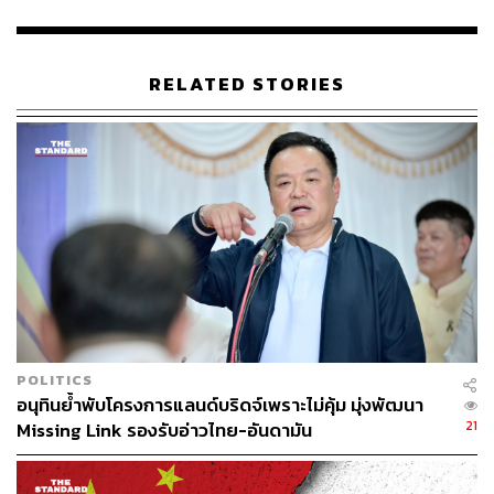
ทั่วถึงมากยิ่งขึ้น
ทั้งนี้ ไทยได้รับแรงบันดาลใจจากความร่วมมือในกรอบเอเปค
RELATED STORIES
และได้เริ่มกระบวนการเข้าสู่การเป็นสมาชิก OECD เพื่อ
สะท้อนถึงความมุ่งมั่นในการยึดมั่นต่อมาตรฐานสากลและ
ความร่วมมือระหว่างเขตเศรษฐกิจ
ไทยยังมุ่งขยายความร่วมมือกับเขตเศรษฐกิจนอกภูมิภาค
โดยในปีนี้ ไทยและจีนจะร่วมเป็นเจ้าภาพการประชุมสุดยอด
ความร่วมมือล้านช้าง–แม่โขง และในปีหน้า ไทยจะเป็นเจ้า
ภาพการประชุมรัฐมนตรีกรอบความร่วมมือเอเชีย (ACD
Ministerial Meeting) และการประชุมประจำปีของ IMF และ
ธนาคารโลก
POLITICS
“การประชุมเหล่านี้จะเป็นเวทีสำคัญในการเสริมสร้างความ
อนุทินย้ำพับโครงการแลนด์บริดจ์เพราะไม่คุ้ม มุ่งพัฒนา
ร่วมมือที่ใกล้ชิดยิ่งขึ้นระหว่างสมาชิกเอเปคและนอกเอเปค
21
Missing Link รองรับอ่าวไทย-อันดามัน
เพื่อร่วมกันรับมือกับความท้าทายและเปิดโอกาสใหม่ทาง
เศรษฐกิจ เอเปคสามารถร่วมกันสร้างภูมิภาคที่เชื่อมโยง เข้ม