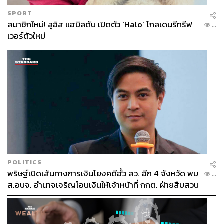
SPORT
สมาชิกใหม่! ลูอิส แฮมิลตัน เปิดตัว ‘Halo’ โกลเดนรีทรีฟ
...
เวอร์ตัวใหม่
POLITICS
พริษฐ์เปิดเส้นทางการเงินโยงคดีฮั้ว สว. อีก 4 จังหวัด พบ
...
ส.อบจ. อำนาจเจริญโอนเงินให้เจ้าหน้าที่ กกต. ฝ่ายสืบสวน