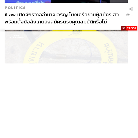
POLITICS
iLaw เปิดจักรวาลอำนาจเจริญ โยงเครือข่ายผู้สมัคร สว.
...
พร้อมตั้งข้อสังเกตลงสมัครตรงคุณสมบัติหรือไม่
THAILAND
รอง ผบช. ภ.1 เผย เก็บพยานหลักฐานเกี่ยวกับผู้ก่อเหตุยิง
...
ในโรงเรียนไปตรวจสอบทั้งหมดแล้ว