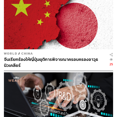
แข็ง และยั่งยืนมากยิ่งขึ้น เพื่อประชาชนในวันนี้และคนรุ่นต่อ
ไปในอนาคต” นายกรัฐมนตรีกล่าว
WORLD
/
CHINA
จีนเรียกร้องให้ญี่ปุ่นยุติการพิจารณาครอบครองอาวุธ
25
นิวเคลียร์