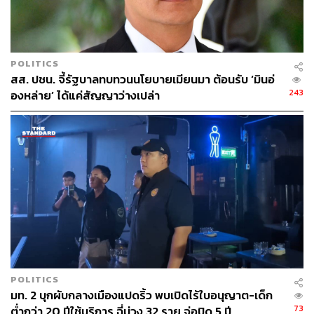
POLITICS
สส. ปชน. จี้รัฐบาลทบทวนนโยบายเมียนมา ต้อนรับ ‘มินอ่
243
องหล่าย’ ได้แค่สัญญาว่างเปล่า
POLITICS
มท. 2 บุกผับกลางเมืองแปดริ้ว พบเปิดไร้ใบอนุญาต-เด็ก
73
ต่ำกว่า 20 ปีใช้บริการ ฉี่ม่วง 32 ราย จ่อปิด 5 ปี