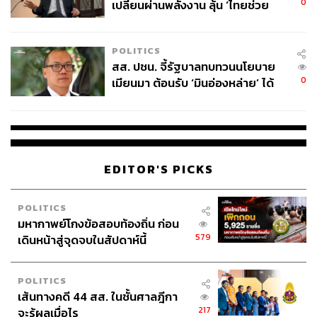
0
เปลี่ยนผ่านพลังงาน ลุ้น ‘ไทยช่วย
ไทยพลัส’ เฟส 2 รอประเมินความ
เหมาะสม
POLITICS
สส. ปชน. จี้รัฐบาลทบทวนนโยบาย
0
เมียนมา ต้อนรับ ‘มินอ่องหล่าย’ ได้
แค่สัญญาว่างเปล่า
EDITOR'S PICKS
POLITICS
มหากาพย์โกงข้อสอบท้องถิ่น ก่อน
579
เดินหน้าสู่จุดจบในสัปดาห์นี้
POLITICS
เส้นทางคดี 44 สส. ในชั้นศาลฎีกา
217
จะรู้ผลเมื่อไร