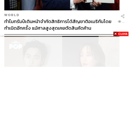
WORLD
ทำไมทรัมป์เดินหน้าจำกัดสิทธิการได้สัญชาติอเมริกันโดย
...
กำเนิดอีกครั้ง แม้ศาลสูงสุดเคยตัดสินคัดค้าน
ENTERTAINMENT
เก้า นพเก้า และ พาย รินรดา เตรียมร่วมงานกันใน ‘รสกาล
...
Enchanted Taste In Time’