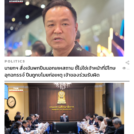
POLITICS
นายกฯ สั่งเข้มพกปืนนอกเคหสถาน ชี้ไม่ใช่เจ้าหน้าที่มีโทษ
...
อุกฉกรรจ์ ปืนถูกขโมยก่อเหตุ เจ้าของร่วมรับผิด