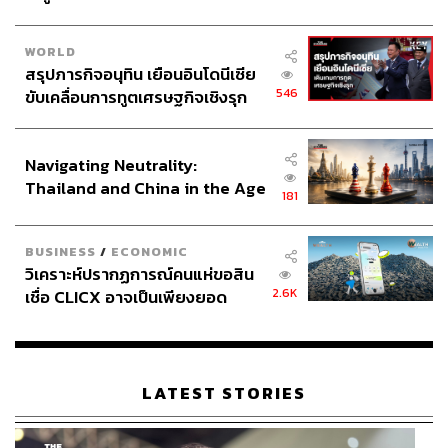
WORLD
สรุปภารกิจอนุทิน เยือนอินโดนีเซีย
546
ขับเคลื่อนการทูตเศรษฐกิจเชิงรุก
ประกาศหุ้นส่วนยุทธศาสตร์ไทย –
อินโดนีเซีย
Navigating Neutrality:
Thailand and China in the Age
181
of a New Global Order
BUSINESS
/
ECONOMIC
วิเคราะห์ปรากฏการณ์คนแห่ขอสิน
2.6K
เชื่อ CLICX อาจเป็นเพียงยอด
ภูเขาน้ำแข็ง ของปัญหาหนี้ครัว
เรือนไทยที่ถูกซุกไว้
LATEST STORIES