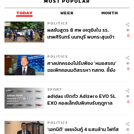
MOST POPULAR
TODAY
WEEK
MONTH
POLITICS
ผลชันสูตร 8 ศพ เหตุยิงใน รร.
0
เทพศิรินทร์ นนทบุรี พบกระสุนเข้า
จุดสำคัญ ‘ศีรษะ-หน้าอก’ ครูถูกยิง
4 นัด จากระยะไกล
POLITICS
ศาลปกครองไม่รับฟ้อง ‘หมอสรณ’
0
ขอเพิกถอนมติสรรหา กสทช. ชี้ยัง
ไม่ใช่ผู้เดือดร้อนเสียหาย
SPORT
adidas เปิดตัว Adizero EVO SL
0
EXO คอลเล็กชันพิเศษรับฤดูกาล
College Football
POLITICS
‘เอกนิติ’ เผยเงินกู้ 4 แสนล้าน โฟกัส