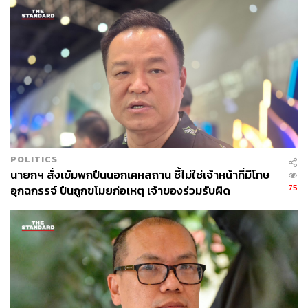
254
ABOUT THE AUTHOR
THE STANDARD TEAM
กองบรรณาธิการ THE STANDARD
POLITICS
นายกฯ สั่งเข้มพกปืนนอกเคหสถาน ชี้ไม่ใช่เจ้าหน้าที่มีโทษ
75
อุกฉกรรจ์ ปืนถูกขโมยก่อเหตุ เจ้าของร่วมรับผิด