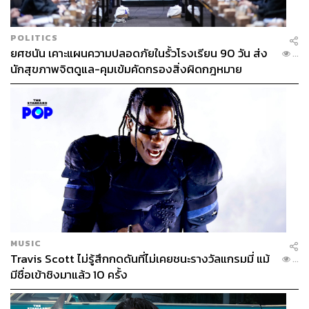
POLITICS
ยศชนัน เคาะแผนความปลอดภัยในรั้วโรงเรียน 90 วัน ส่ง
...
นักสุขภาพจิตดูแล-คุมเข้มคัดกรองสิ่งผิดกฎหมาย
MUSIC
Travis Scott ไม่รู้สึกกดดันที่ไม่เคยชนะรางวัลแกรมมี่ แม้
...
มีชื่อเข้าชิงมาแล้ว 10 ครั้ง