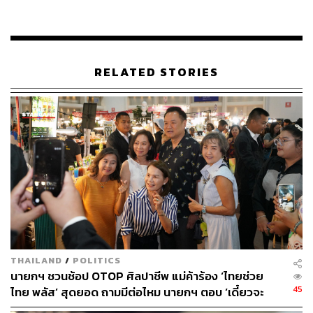
กับประชาชน และย้ำว่าคณะกรรมการ ก.ตร. จะร่วมกัน
พิจารณาวาระการประชุมในวันนี้ด้วยความละเอียดรอบคอบ
นอกจากนี้ มีรายงานเพิ่มเติมว่า ภายหลังจากที่ สุจินต์ พ้นจาก
ตำแหน่ง ก.ตร. ผู้ทรงคุณวุฒิอย่างเป็นทางการ ทางสำนักงาน
RELATED STORIES
ก.ตร. จะดำเนินการทำหนังสือแจ้งไปยัง วิตถวัลย์ สุนทรขจิต
อดีตอธิบดีกรมคุมประพฤติ ซึ่งได้รับการคัดเลือกให้เป็น ก.ตร.
ผู้ทรงคุณวุฒิ เข้ามารับตำแหน่งแทนสุจินต์ เพื่อเตรียมความ
พร้อมในการปฏิบัติหน้าที่และเข้าร่วมการประชุมในวาระ
ครั้งต่อไป
TAGS:
อนุทิน ชาญวีรกูล
สุจินต์ ไชยชุมศักดิ์
ผู้ตรวจการแผ่นดิน
คณะกรรมการข้าราชการตำรวจ
การประชุม
กิตติ์รัฐ พันธุ์เพ็ชร์
นายกรัฐมนตรี
ตำรวจ
สำนักงานตำรวจแห่งชาติ
กรมคุมประพฤติ
THAILAND
/
POLITICS
นายกฯ ชวนช้อป OTOP ศิลปาชีพ แม่ค้าร้อง ‘ไทยช่วย
45
ไทย พลัส’ สุดยอด ถามมีต่อไหม นายกฯ ตอบ ‘เดี๋ยวจะ
พยายาม’