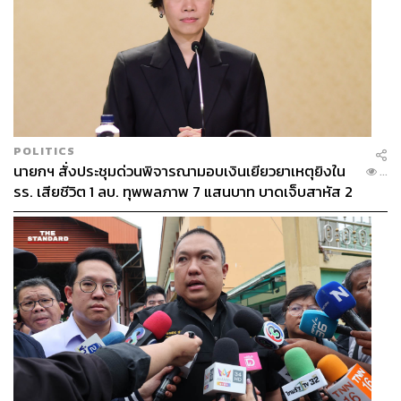
POLITICS
นายกฯ สั่งประชุมด่วนพิจารณามอบเงินเยียวยาเหตุยิงใน
...
รร. เสียชีวิต 1 ลบ. ทุพพลภาพ 7 แสนบาท บาดเจ็บสาหัส 2
แสนบาท บาดเจ็บเล็กน้อย 1 แสนบาท