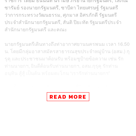
ราชการ โดยมี ธนนนท์ นิรามิษ ภริยานายกรัฐมนตรี, โสภณ
ซารัมย์ รองนายกรัฐมนตรี, ซาบีดา ไทยเศรษฐ์ รัฐมนตรี
ว่าการกระทรวงวัฒนธรรม, ศุภมาส อิศรภักดี รัฐมนตรี
ประจำสำนักนายกรัฐมนตรี, สันติ ปิยะทัต รัฐมนตรีประจำ
สำนักนายกรัฐมนตรี และคณะ
นายกรัฐมนตรีเดินทางถึงท่าอากาศยานนครพนม เวลา 16.50
น. โดยมีกลุ่มอาสาสมัครสาธารณสุขประจำหมู่บ้าน (อสม.) กุ
รุคุ และประชาชนมาต้อนรับ พร้อมชูป้ายข้อความ เช่น รัก
ท่านนายกฯ, ยินดีต้อนรับท่านนายกฯ, อสม.กุรุคุ รักท่าน
อนุทิน สู้สู้ เป็นต้น พร้อมตะโกน “เรารักท่านนายกฯ”
จากนั้นนายกรัฐมนตรีจะลงจุดแรกที่โรงเรียนเซนต์ยอแซฟ
นครพนม (สันตยานันท์) ตำบลในเมือง อำเภอเมืองนครพนม
READ MORE
จังหวัดนครพนม นายกรัฐมนตรี พบปะส่วนราชการและ
ประชาชนจังหวัดนครพนม พร้อมมอบนโยบายสำคัญของ
รัฐบาล และช่วงค่ำจะเป็นประธานพิธีเปิดงานมหกรรมไหล
เรือไฟโลก จังหวัดนครพนม ประจำปี 2568 และงานยกระดับ
เทศกาลเรือไฟไทยสู่เรือไฟโลก