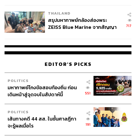
ชั่วคราว หลังเหตุใช้อาวุธปืนภายใน
โรงเรียนคลี่คลาย
THAILAND
สรุปมหากาพย์กล้องส่องพระ
717
ZEISS Blue Marine จากสัญญา
ผลิต 8.3 ล้าน สู่ข้อพิพาท ‘มา
เวลล์ฯ’ ฟ้อง ‘โทน บางแค’ ผิดนัด
จ่ายหนี้-แอบระบุแบรนด์
EDITOR'S PICKS
POLITICS
มหากาพย์โกงข้อสอบท้องถิ่น ก่อน
551
เดินหน้าสู่จุดจบในสัปดาห์นี้
POLITICS
เส้นทางคดี 44 สส. ในชั้นศาลฎีกา
191
จะรู้ผลเมื่อไร