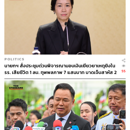
POLITICS
นายกฯ สั่งประชุมด่วนพิจารณามอบเงินเยียวยาเหตุยิงใน
55
รร. เสียชีวิต 1 ลบ. ทุพพลภาพ 7 แสนบาท บาดเจ็บสาหัส 2
แสนบาท บาดเจ็บเล็กน้อย 1 แสนบาท