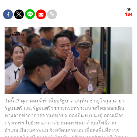
134
วันนี้ (7 ตุลาคม) ที่ทำเนียบรัฐบาล อนุทิน​ ชาญวีรกูล​ นายก
รัฐมนตรี และรัฐมนตรีว่าการกระทรวงมหาดไทย ออกเดิน
ทางจากท่าอากาศยานทหาร 2 กองบิน 6 (บน.6) ดอนเมือง
กรุงเทพฯ ไปยังท่าอากาศยานนครพนม ตำบลโพธิ์ตาก
อำเภอเมืองนครพนม จังหวัดนครพนม เพื่อลงพื้นที่ตรวจ