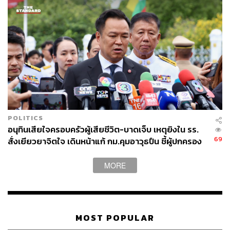
POLITICS
อนุทินเสียใจครอบครัวผู้เสียชีวิต-บาดเจ็บ เหตุยิงใน รร.
69
สั่งเยียวยาจิตใจ เดินหน้าแก้ กม.คุมอาวุธปืน ชี้ผู้ปกครอง
ต้องร่วมรับผิดชอบ
MORE
MOST POPULAR