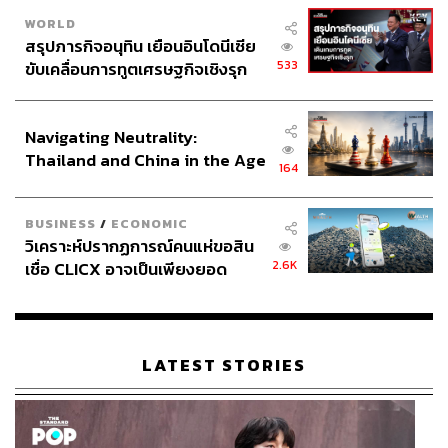
WORLD
สรุปภารกิจอนุทิน เยือนอินโดนีเซีย
533
ขับเคลื่อนการทูตเศรษฐกิจเชิงรุก
ประกาศหุ้นส่วนยุทธศาสตร์ไทย –
อินโดนีเซีย
Navigating Neutrality:
Thailand and China in the Age
164
of a New Global Order
BUSINESS
/
ECONOMIC
วิเคราะห์ปรากฏการณ์คนแห่ขอสิน
2.6K
เชื่อ CLICX อาจเป็นเพียงยอด
ภูเขาน้ำแข็ง ของปัญหาหนี้ครัว
เรือนไทยที่ถูกซุกไว้
LATEST STORIES