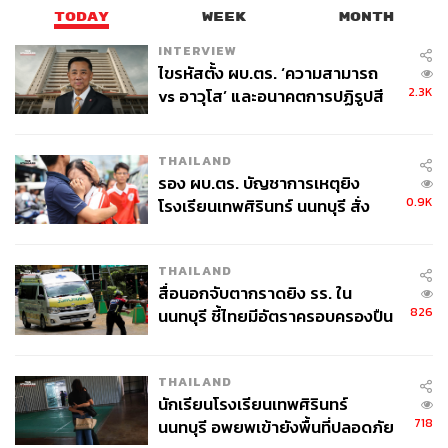
TODAY
WEEK
MONTH
INTERVIEW
ไขรหัสตั้ง ผบ.ตร. ‘ความสามารถ
2.3K
vs อาวุโส’ และอนาคตการปฏิรูปสี
กากี กับ พล.ต.อ. เอก อังสนานนท์
THAILAND
รอง ผบ.ตร. บัญชาการเหตุยิง
0.9K
โรงเรียนเทพศิรินทร์ นนทบุรี สั่ง
ค้นหา 2 รอบยืนยันไร้คนติดค้าง พบ
ศพปู่-ย่าที่บ้านพักผู้ก่อเหตุ
THAILAND
สื่อนอกจับตากราดยิง รร. ใน
826
นนทบุรี ชี้ไทยมีอัตราครอบครองปืน
สูงในระดับต้นของภูมิภาค
THAILAND
นักเรียนโรงเรียนเทพศิรินทร์
718
นนทบุรี อพยพเข้ายังพื้นที่ปลอดภัย