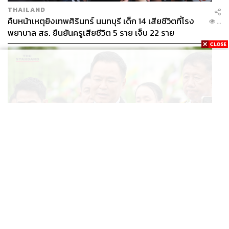
THAILAND
คืบหน้าเหตุยิงเทพศิรินทร์ นนทบุรี เด็ก 14 เสียชีวิตที่โรง
...
พยาบาล สธ. ยืนยันครูเสียชีวิต 5 ราย เจ็บ 22 ราย
POLITICS
อนุทินบอกโรมปมทุจริตสอบท้องถิ่น นายกฯไม่มีหน้าที่ดู
...
TOR แต่มีหน้าที่หาคนผิดมาลงโทษ