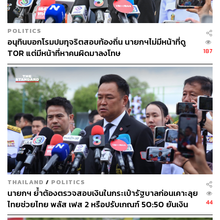
POLITICS
อนุทินบอกโรมปมทุจริตสอบท้องถิ่น นายกฯไม่มีหน้าที่ดู
187
TOR แต่มีหน้าที่หาคนผิดมาลงโทษ
THAILAND
/
POLITICS
นายกฯ ย้ำต้องตรวจสอบเงินในกระเป๋ารัฐบาลก่อนเคาะลุย
44
ไทยช่วยไทย พลัส เฟส 2 หรือปรับเกณฑ์ 50:50 ยันเงิน
คงคลังรัฐบาลแข็งแรง