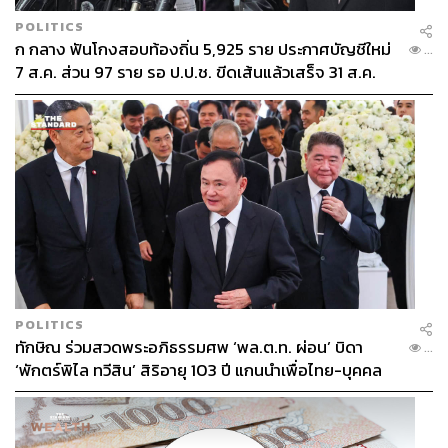
POLITICS
ก กลาง ฟันโกงสอบท้องถิ่น 5,925 ราย ประกาศบัญชีใหม่
...
7 ส.ค. ส่วน 97 ราย รอ ป.ป.ช. ขีดเส้นแล้วเสร็จ 31 ส.ค.
POLITICS
ทักษิณ ร่วมสวดพระอภิธรรมศพ ‘พล.ต.ท. ผ่อน’ บิดา
...
‘พักตร์พิไล ทวีสิน’ สิริอายุ 103 ปี แกนนำเพื่อไทย-บุคคล
หลากวงการร่วมอาลัย