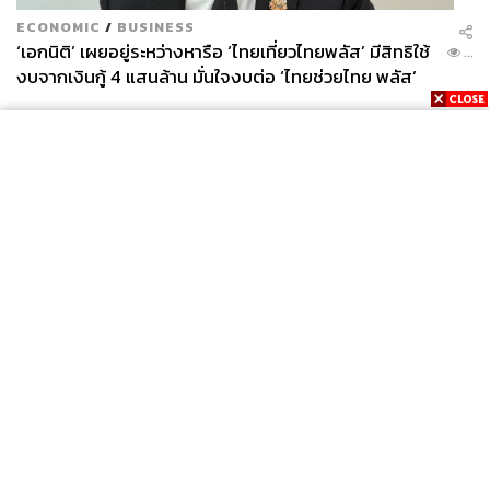
ECONOMIC
/
BUSINESS
‘เอกนิติ’ เผยอยู่ระหว่างหารือ ‘ไทยเที่ยวไทยพลัส’ มีสิทธิใช้
...
งบจากเงินกู้ 4 แสนล้าน มั่นใจงบต่อ ‘ไทยช่วยไทย พลัส’
เฟส 2 มีเพียงพอ
News
Wealth
Pop
Podcast
Video
Now
Opinion
Careers
Events
Privacy
About
Contact
Policy
FOR
ADVERTISING
MEMBERSHIP