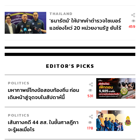
ชีวิต
THAILAND
‘ธนารัตน์’ ให้ปากคำตำรวจไซเบอร์
459
แฉช่องโหว่ 20 หน่วยงานรัฐ ยันไร้
นัยทางการเมือง
EDITOR'S PICKS
POLITICS
มหากาพย์โกงข้อสอบท้องถิ่น ก่อน
531
เดินหน้าสู่จุดจบในสัปดาห์นี้
POLITICS
เส้นทางคดี 44 สส. ในชั้นศาลฎีกา
178
จะรู้ผลเมื่อไร