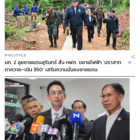
POLITICS
มท. 2 ลุยชายแดนสุรินทร์ สั่ง กฟภ. ขยายไฟฟ้า ‘ปราสาท
...
ตาควาย–เนิน 350’ เสริมความมั่นคงชายแดน