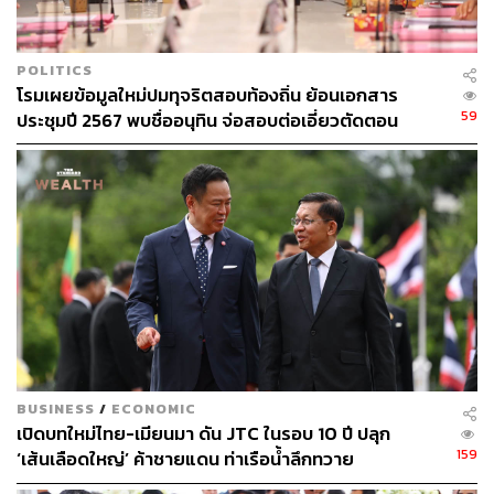
ABOUT THE AUTHOR
POLITICS
โรมเผยข้อมูลใหม่ปมทุจริตสอบท้องถิ่น ย้อนเอกสาร
THE STANDARD TEAM
59
ประชุมปี 2567 พบชื่ออนุทิน จ่อสอบต่อเอี่ยวตัดตอน
กองบรรณาธิการ THE STANDARD
ม.บูรพา หรือไม่
BUSINESS
/
ECONOMIC
เปิดบทใหม่ไทย-เมียนมา ดัน JTC ในรอบ 10 ปี ปลุก
159
‘เส้นเลือดใหญ่’ ค้าชายแดน ท่าเรือน้ำลึกทวาย