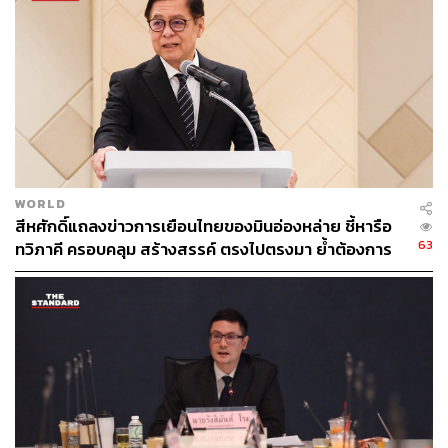
ก่อนผู้สื่อข่าวจะถามว่าร้านนี้มีเค้กส้มหรือไม่ อนุทินได้หันไป
ดูในตู้โชว์และตอบติดตลกว่า “ตั้งแต่พรุ่งนี้เดี๋ยวสั่งมาเลย ให้
ไปถามเจ๊เจ้าของ” พร้อมหัวเราะ ก่อนบอกอีกว่า “ให้ผู้สื่อข่าว
เหมาเลย คงไม่เกิน 3,000 บาท”
อย่างไรก็ตาม ท่าทีของอนุทินในวันนี้ยังคงผ่อนคลาย แม้จะมี
การยื่นทูลเกล้าฯ ขอพระราชทานยุบสภาเกิดขึ้นแล้วก็ตาม
WORLD
TAGS:
พรรคภูมิใจไทย
การยุบสภา
การเลือกนายกรัฐมนตรี
สีหศักดิ์แถลงข่าวการเยือนไทยของมินอ่องหล่าย ชี้หารือ
นายกรัฐมนตรี
พรรคเพื่อไทย
ศุภชัย ใจสมุทร
63
ทวิภาคี ครอบคลุม สร้างสรรค์ ตรงไปตรงมา ย้ำต้องการ
การเมืองไทย
ภูมิธรรม เวชยชัย
อนุทิน ชาญวีรกูล
ให้เมียนมากลับสู่อาเซียน
223