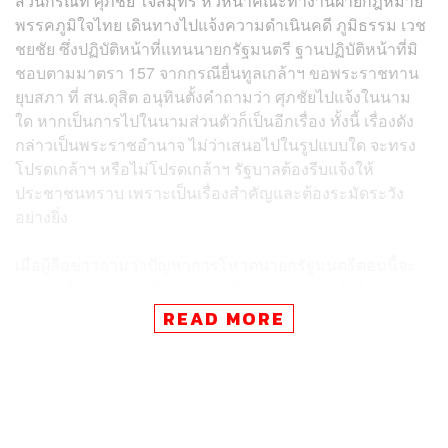
ส่วนกรณีที่ ศุภชัย ใจสมุทร หัวหน้าคณะทำงานฝ่ายกฎหมาย
พรรคภูมิใจไทย เดินทางไปแจ้งความดำเนินคดี ภูมิธรรม เวช
ชยชัย ซึ่งปฏิบัติหน้าที่แทนนายกรัฐมนตรี ฐานปฏิบัติหน้าที่มิ
ชอบตามมาตรา 157 จากกรณียื่นทูลเกล้าฯ ขอพระราชทาน
ยุบสภา ที่ สน.ดุสิต อนุทินตั้งคำถามว่า ศุภชัยไปแจ้งในนาม
ใด หากเป็นการไปในนามส่วนตัวก็เป็นอีกเรื่อง ทั้งนี้ เรื่องดัง
กล่าวเป็นพระราชอำนาจ ไม่ว่าเสนอไปในรูปแบบใด จะทรง
โปรดเกล้าฯ หรือไม่โปรดเกล้าฯ รัฐบาลต้องรีบแจ้งให้
ประชาชนทราบ เพราะเป็นเรื่องสำคัญและต้องระมัดระวัง
อย่างยิ่ง
เมื่อผู้สื่อข่าวถามว่าปัญหาการโหวตนายกรัฐมนตรีตอนนี้จะ
สะดุดหรือไม่ อนุทินยืนยันว่า ไม่มีปัญหาเพิ่งลง MOA กับ
พรรคประชาชนไปเมื่อเช้านี้ เราก็เพียงรอเวลาให้ความ
READ MORE
ชัดเจนมันเกิดขึ้น ซึ่งเรื่องข้ออ้างที่จะมีการสอบถามประธาน
ศาลรัฐธรรมนูญ ซึ่งจริงๆ แล้วมันก็มีความชัดเจนในราชกิจ
จานุเบกษา เกี่ยวกับการโปรดเกล้าฯ แต่งตั้ง สราวุธ ทรงศิวิไล
ตุลาการศาลรัฐธรรมนูญ มีผลตั้งแต่วันที่ 30 สิงหาคม 2568
ซึ่งมันก็ชัดเจนอยู่แล้ว ว่าไม่ใช่วันที่ 29 สิงหาคม 2568 มองว่า