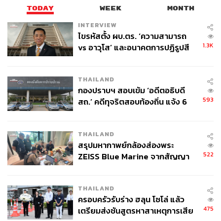
TODAY
WEEK
MONTH
INTERVIEW
ไขรหัสตั้ง ผบ.ตร. ‘ความสามารถ
1.3K
vs อาวุโส’ และอนาคตการปฏิรูปสี
กากี กับ พล.ต.อ. เอก อังสนานนท์
THAILAND
กองปราบฯ สอบเข้ม ‘อดีตอธิบดี
593
สถ.’ คดีทุจริตสอบท้องถิ่น แจ้ง 6
ข้อหาหนัก จ่อชง ป.ป.ช. 12 ส.ค. นี้
THAILAND
สรุปมหากาพย์กล้องส่องพระ
522
ZEISS Blue Marine จากสัญญา
ผลิต 8.3 ล้าน สู่ข้อพิพาท ‘มา
เวลล์ฯ’ ฟ้อง ‘โทน บางแค’ ผิดนัด
THAILAND
จ่ายหนี้-แอบระบุแบรนด์
ครอบครัวรับร่าง ฮลุน โซโล่ แล้ว
475
เตรียมส่งชันสูตรหาสาเหตุการเสีย