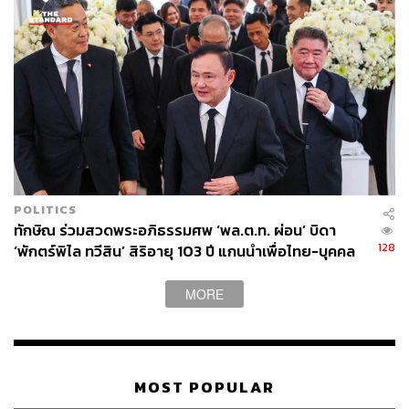
POLITICS
ทักษิณ ร่วมสวดพระอภิธรรมศพ ‘พล.ต.ท. ผ่อน’ บิดา
128
‘พักตร์พิไล ทวีสิน’ สิริอายุ 103 ปี แกนนำเพื่อไทย-บุคคล
หลากวงการร่วมอาลัย
MORE
MOST POPULAR