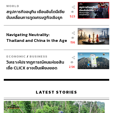
WORLD
สรุปภารกิจอนุทิน เยือนอินโดนีเซีย
523
ขับเคลื่อนการทูตเศรษฐกิจเชิงรุก
ประกาศหุ้นส่วนยุทธศาสตร์ไทย –
อินโดนีเซีย
Navigating Neutrality:
Thailand and China in the Age
156
of a New Global Order
ECONOMIC
/
BUSINESS
วิเคราะห์ปรากฏการณ์คนแห่ขอสิน
2.5K
เชื่อ CLICX อาจเป็นเพียงยอด
ภูเขาน้ำแข็ง ของปัญหาหนี้ครัว
เรือนไทยที่ถูกซุกไว้
LATEST STORIES