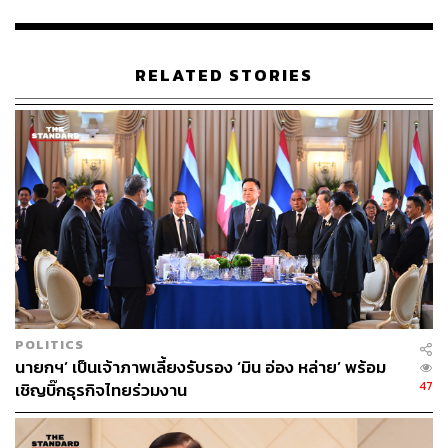
ส่วนการกล่าวหาของสส.พรรคเพื่อไทย ในเรื่องดีล 44 ส.ส.
พรรคประชาชนและโหวตนายกรัฐมนตรี ดูเป็นการส่อเจตนา
เกินไปหรือไม่ อนุทินกล่าวว่า ก็ไม่เป็นไรใครจะพูดอะไรก็ได้
RELATED STORIES
ใครจะพูดอะไรก็ได้แต่ขออย่าให้ผิดกฎหมาย หรือเกิดการ
หมิ่นประมาทให้ร้ายคนอื่น ตอนนี้ก็เปรียบเสมือนการแข่งขัน
กัน
อย่าง สส.ที่มาสนับสนุนตนให้เป็นนายกรัฐมนตรี เราก็มั่นใจ
ว่าเราเล่นอยู่ในกติกาทุกอย่าง ไม่ใช้ความได้เปรียบ เพื่อทำให้
ทุกอย่างมันช้าลง หรือทำให้เกิดอุปสรรคเพราะคนที่เดือด
ร้อนคือพี่น้องประชาชน ก็อยากให้สำนึกเอาไว้ในประเด็นนี้
ด้วย อะไรที่อยู่ในข้อตกลงก็เป็นไปตามนั้นแต่เรื่องอื่นๆ เราก็
สามารถคุยกันได้ เวลาที่มันเป็นประโยชน์
POLITICS
ทั้งนี้ หลังการให้สัมภาษณ์ อนุทินได้เดินจากที่ทำการพรรค
นายกฯ’ เป็นเจ้าภาพเลี้ยงรับรอง ‘มิน อ่อง หล่าย’ พร้อม
มายังร้านกาแฟจาริสต้าเพื่อสั่งเอสเปรสโซร้อน เมนูโปรดที่
47
เชิญบิ๊กธุรกิจไทยร่วมงาน
ภรรยาเป็นผู้ชง พร้อมถามหาไอศกรีมมาทานคู่กับเยลลี่สต
รอว์เบอร์รีสีแดง