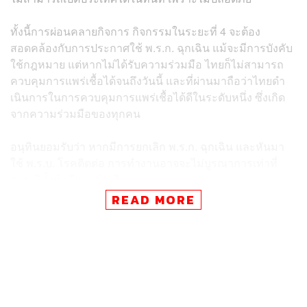
ทั้งนี้การผ่อนคลายกิจการ กิจกรรมในระยะที่ 4 จะต้อง
สอดคล้องกับการประกาศใช้ พ.ร.ก. ฉุกเฉิน แม้จะมีการบังคับ
ใช้กฎหมาย แต่หากไม่ได้รับความร่วมมือ ไทยก็ไม่สามารถ
ควบคุมการแพร่เชื้อได้จนถึงวันนี้ และที่ผ่านมาถือว่าไทยดำ
เนินการในการควบคุมการแพร่เชื้อได้ดีในระดับหนึ่ง ซึ่งเกิด
จากความร่วมมือของทุกคน
อนุทินยอมรับว่า หากมีการยกเลิก พ.ร.ก. ฉุกเฉิน และหันมา
ใช้ พ.ร.บ. โรคติดต่อ การทำงานอาจจะไม่บูรณาการ​เท่าที่
ควร มีทั้งข้อดีและข้อเสีย
READ MORE
พิสูจน์อักษร: พรนภัส ชำนาญค้า
TAGS:
อนุทิน ชาญวีรกูล
การประชุมคณะรัฐมนตรี
เชื้อไวรัสโคโรนา
COVID-19
พ.ร.ก.ฉุกเฉิน