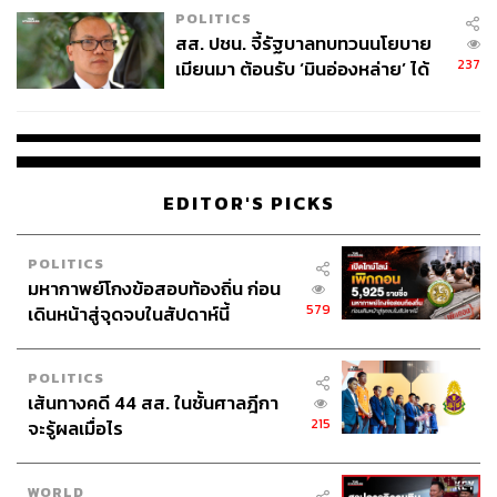
POLITICS
สส. ปชน. จี้รัฐบาลทบทวนนโยบาย
237
เมียนมา ต้อนรับ ‘มินอ่องหล่าย’ ได้
แค่สัญญาว่างเปล่า
EDITOR'S PICKS
POLITICS
มหากาพย์โกงข้อสอบท้องถิ่น ก่อน
579
เดินหน้าสู่จุดจบในสัปดาห์นี้
POLITICS
เส้นทางคดี 44 สส. ในชั้นศาลฎีกา
215
จะรู้ผลเมื่อไร
WORLD