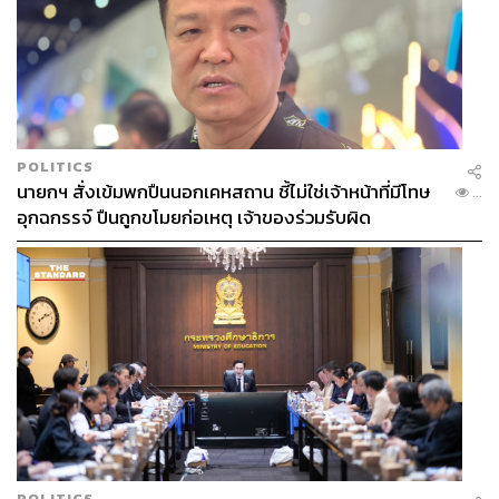
POLITICS
นายกฯ สั่งเข้มพกปืนนอกเคหสถาน ชี้ไม่ใช่เจ้าหน้าที่มีโทษ
...
อุกฉกรรจ์ ปืนถูกขโมยก่อเหตุ เจ้าของร่วมรับผิด
POLITICS