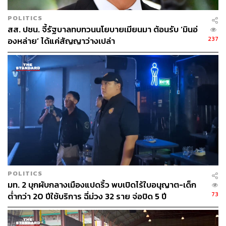
POLITICS
สส. ปชน. จี้รัฐบาลทบทวนนโยบายเมียนมา ต้อนรับ ‘มินอ่
237
องหล่าย’ ได้แค่สัญญาว่างเปล่า
POLITICS
มท. 2 บุกผับกลางเมืองแปดริ้ว พบเปิดไร้ใบอนุญาต-เด็ก
73
ต่ำกว่า 20 ปีใช้บริการ ฉี่ม่วง 32 ราย จ่อปิด 5 ปี