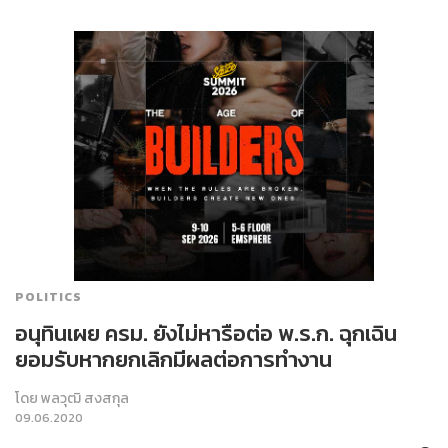
POLITICS
อนุทินเผย ครม. ยังไม่หารือต่อ พ.ร.ก. ฉุกเฉิน
ยอมรับหากยกเลิกมีผลต่อ​การทำงาน
โดย
พลวุฒิ สงสกุล
09.06.2020