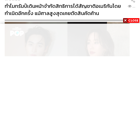
ทำไมทรัมป์เดินหน้าจำกัดสิทธิการได้สัญชาติอเมริกันโดย
...
กำเนิดอีกครั้ง แม้ศาลสูงสุดเคยตัดสินคัดค้าน
ENTERTAINMENT
เก้า นพเก้า และ พาย รินรดา เตรียมร่วมงานกันใน ‘รสกาล
...
Enchanted Taste In Time’