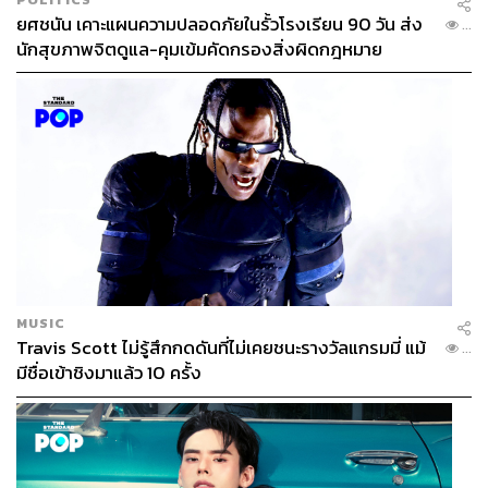
ยศชนัน เคาะแผนความปลอดภัยในรั้วโรงเรียน 90 วัน ส่ง
...
นักสุขภาพจิตดูแล-คุมเข้มคัดกรองสิ่งผิดกฎหมาย
MUSIC
Travis Scott ไม่รู้สึกกดดันที่ไม่เคยชนะรางวัลแกรมมี่ แม้
...
มีชื่อเข้าชิงมาแล้ว 10 ครั้ง