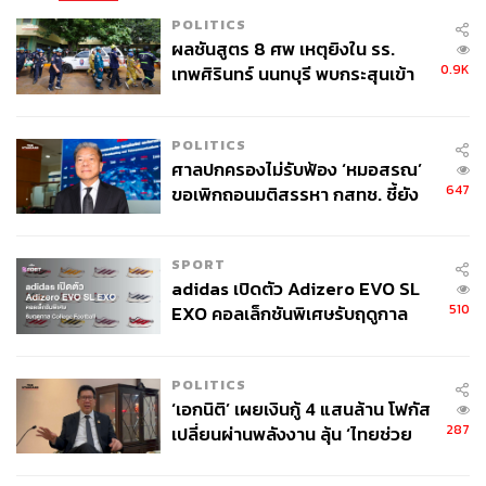
POLITICS
ผลชันสูตร 8 ศพ เหตุยิงใน รร.
0.9K
เทพศิรินทร์ นนทบุรี พบกระสุนเข้า
จุดสำคัญ ‘ศีรษะ-หน้าอก’ ครูถูกยิง
4 นัด จากระยะไกล
POLITICS
ศาลปกครองไม่รับฟ้อง ‘หมอสรณ’
647
ขอเพิกถอนมติสรรหา กสทช. ชี้ยัง
ไม่ใช่ผู้เดือดร้อนเสียหาย
SPORT
adidas เปิดตัว Adizero EVO SL
510
EXO คอลเล็กชันพิเศษรับฤดูกาล
College Football
POLITICS
‘เอกนิติ’ เผยเงินกู้ 4 แสนล้าน โฟกัส
287
เปลี่ยนผ่านพลังงาน ลุ้น ‘ไทยช่วย
ไทยพลัส’ เฟส 2 รอประเมินความ
เหมาะสม