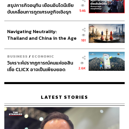
สรุปภารกิจอนุทิน เยือนอินโดนีเซีย
546
ขับเคลื่อนการทูตเศรษฐกิจเชิงรุก
ประกาศหุ้นส่วนยุทธศาสตร์ไทย –
อินโดนีเซีย
Navigating Neutrality:
Thailand and China in the Age
181
of a New Global Order
BUSINESS
/
ECONOMIC
วิเคราะห์ปรากฏการณ์คนแห่ขอสิน
2.6K
เชื่อ CLICX อาจเป็นเพียงยอด
ภูเขาน้ำแข็ง ของปัญหาหนี้ครัว
เรือนไทยที่ถูกซุกไว้
LATEST STORIES