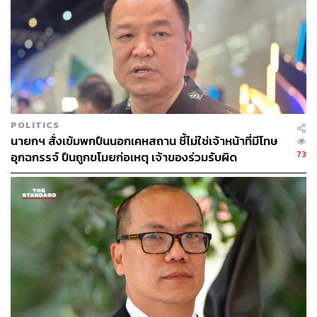
POLITICS
นายกฯ สั่งเข้มพกปืนนอกเคหสถาน ชี้ไม่ใช่เจ้าหน้าที่มีโทษ
73
อุกฉกรรจ์ ปืนถูกขโมยก่อเหตุ เจ้าของร่วมรับผิด