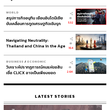
WORLD
สรุปภารกิจอนุทิน เยือนอินโดนีเซีย
532
ขับเคลื่อนการทูตเศรษฐกิจเชิงรุก
ประกาศหุ้นส่วนยุทธศาสตร์ไทย –
อินโดนีเซีย
Navigating Neutrality:
Thailand and China in the Age
164
of a New Global Order
BUSINESS
/
ECONOMIC
วิเคราะห์ปรากฏการณ์คนแห่ขอสิน
2.6K
เชื่อ CLICX อาจเป็นเพียงยอด
ภูเขาน้ำแข็ง ของปัญหาหนี้ครัว
เรือนไทยที่ถูกซุกไว้
LATEST STORIES