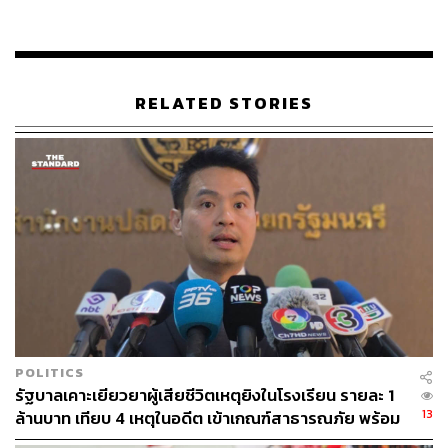
ไปตามนั้น
เมื่อผู้สื่อข่าวถามว่าการรวมกัน เป็นพลังบวก เป็นพรรคใหญ่
ขึ้นจะมีการต่อรองที่สูงขึ้น มั่นใจหรือไม่ว่าจะคุมพรรคให้เป็น
RELATED STORIES
เอกภาพได้เหมือนในอดีต อนุทิน กล่าวว่า ตนไม่ใช้คำว่าต่อ
รองในพรรคภูมิใจไทย ตั้งแต่จำความได้ไม่เคยมีใครมาต่อ
รอง พร้อมทั้งยอมรับว่าจะนำเอา เอกนิติ มาเป็นหัวหน้าทีม
เศรษฐกิจของพรรคภูมิใจไทย อยู่แล้ว
เมื่อผู้สื่อข่าวถามว่าได้มีการประเมินตัวเลขที่นั่ง สส. ไว้
อย่างไร อนุทินกล่าวว่า ตนมักจะไม่พูดอะไรที่เราต้องไปพึ่ง
ให้พี่น้องประชาชนตัดสิน ถ้าไปพูดก่อนก็เท่ากับว่าไม่เคารพ
เสียงพี่น้องประชาชน พรรคการเมืองต้องเคารพเสียงพี่น้อง
ประชาชน
POLITICS
เมื่อผู้สื่อข่าวถามว่าการเลือกช้อปปิ้งนักการเมืองเข้าพรรค
รัฐบาลเคาะเยียวยาผู้เสียชีวิตเหตุยิงในโรงเรียน รายละ 1
ภูมิใจไทยจะโดนใจประชาชน เลือกช้อปปิ้งตัวบุคคลที่เด็ดๆ
13
ล้านบาท เทียบ 4 เหตุในอดีต เข้าเกณฑ์สาธารณภัย พร้อม
เข้ามานั้นจะถูกใจประชาชนอนุทิน ที่ไม่ตอบ ตอบเพียงว่า
เร่งจ่ายโดยเร็ว