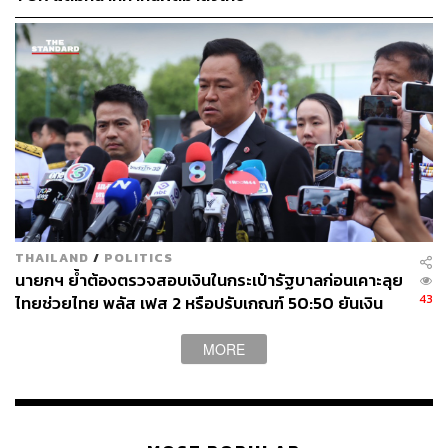
“ถอนทหาร ถอนอาวุธ ถอนทุ่นระเบิด เราทำ ปราบสแกมเม
อร์เราทำหนักเลย กลับไปที่กัมพูชา ถอนหรือเปล่า ถอนปิ๊บๆ
ถอนคน แต่อาวุธยังอยู่ ไม่ทำเท่าประเทศไทย ทุ่นระเบิด
จัดการให้มันระเบิด ไม่ได้จัดการถอน สแกมเมอร์ไม่ได้ทำเลย
ประเทศไทยต้องทำทุกอย่าง บ้านหนองจาน บ้านหนองหญ้า
แก้ว ก็ไม่ร่วมบริหารจัดการ แล้วคนที่อยากให้เจรจากันควร
จะไปบอกใคร ระหว่างคนตีกับคนถูกตี” นายกรัฐมนตรี กล่าว
เมื่อผู้สื่อข่าวถามต่อว่า ไม่สามารถบอกได้หรือไม่ว่า
THAILAND
/
POLITICS
สถานการณ์จะจบลงเมื่อใด นายกรัฐมนตรี กล่าวว่า เรารักษา
นายกฯ ย้ำต้องตรวจสอบเงินในกระเป๋ารัฐบาลก่อนเคาะลุย
อธิปไตย เกียรติภูมิ แผ่นดิน ความปลอดภัยของประชาชน เรา
43
ไทยช่วยไทย พลัส เฟส 2 หรือปรับเกณฑ์ 50:50 ยันเงิน
ยังทำแค่นี้อยู่ ยังไม่มีเป้าหมายอื่น
คงคลังรัฐบาลแข็งแรง
MORE
TAGS:
นายกรัฐมนตรี
ทำเนียบรัฐบาล
พรรคภูมิใจไทย
MOU 44
MOU 43
เลือกตั้ง 2569