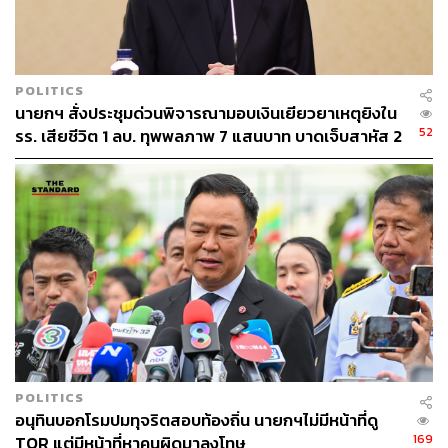
เพียงการปกป้อง และตอบโต้ ซึ่งไม่เคยมีในประวัติศาสตร์ว่า
ไทยไปรุกรานประเทศเพื่อนบ้านรอบทิศ
เมื่อผู้สื่อข่าวถามถึงกรณีที่อันวาร์ อิมราฮิม นายกรัฐมนตรี
POLITICS
มาเลเซีย เผย เตรียมใช้เวทีประชุม รัฐมนตรีว่าการกระทรวง
นายกฯ สั่งประชุมด่วนพิจารณามอบเงินเยียวยาเหตุยิงใน
ต่างประเทศ อาเซียน นัดพิเศษ 22 ธ.ค.นี้ เปิดเจรจาหยุดยิง
52
รร. เสียชีวิต 1 ลบ. ทุพพลภาพ 7 แสนบาท บาดเจ็บสาหัส 2
ชายแดนไทย – กัมพูชา รอบใหม่ นายกรัฐมนตรี กล่าวว่า เขา
แสนบาท บาดเจ็บเล็กน้อย 1 แสนบาท
ไม่ได้ใช้ เป็นเพียงการเชิญรัฐมนตรีของอาเซียนไปประชุม
ก่อนหน้านี้ สีหศักดิ์ พวงเกตุแก้ว รัฐมนตรีว่าการกระทรวง
การต่างประเทศ บอกว่า จะไม่ไปกรุงกัวลาลัมเปอร์ แต่จะไป
กรุงจาการ์ตา แต่อันวาร์ โทรกลับมาบอกว่าให้กลับไปที่กรุง
กัวลาลัมเปอร์ เพราะเรื่องเจรจาเริ่มที่นั่นหลายครั้งแล้ว ซึ่งตน
ก็ยินยอม และไม่มีปัญหา พร้อมย้ำว่า รัฐบาลมีเหตุมีผล ตราบ
ใดที่ประเทศไทยไม่เสียประโยชน์
ส่วนบทสรุปจะกลายเป็นเจรจาและกลับไปปะทะกันอีกหรือไม่
POLITICS
อนุทินบอกโรมปมทุจริตสอบท้องถิ่น นายกฯไม่มีหน้าที่ดู
นายกรัฐมนตรี ถามกลับว่า ประเทศไทยหรือไม่ เรามี 4 ข้อที่
169
TOR แต่มีหน้าที่หาคนผิดมาลงโทษ
ได้ลงนามกันไว้ และประเทศไทยก็ดำเนินการทุกอย่าง