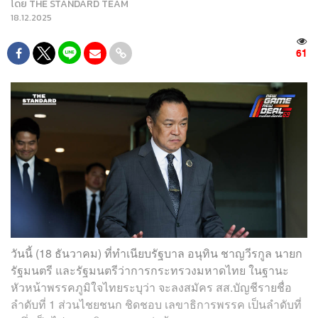
โดย
THE STANDARD TEAM
18.12.2025
61
วันนี้ (18 ธันวาคม) ที่ทำเนียบรัฐบาล อนุทิน ชาญวีรกูล นายก
รัฐมนตรี และรัฐมนตรีว่าการกระทรวงมหาดไทย ในฐานะ
หัวหน้าพรรคภูมิใจไทยระบุว่า จะลงสมัคร สส.บัญชีรายชื่อ
ลำดับที่ 1 ส่วนไชยชนก ชิดชอบ เลขาธิการพรรค เป็นลำดับที่