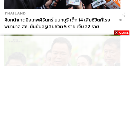
THAILAND
คืบหน้าเหตุยิงเทพศิรินทร์ นนทบุรี เด็ก 14 เสียชีวิตที่โรง
...
พยาบาล สธ. ยืนยันครูเสียชีวิต 5 ราย เจ็บ 22 ราย
POLITICS
อนุทินบอกโรมปมทุจริตสอบท้องถิ่น นายกฯไม่มีหน้าที่ดู
...
TOR แต่มีหน้าที่หาคนผิดมาลงโทษ