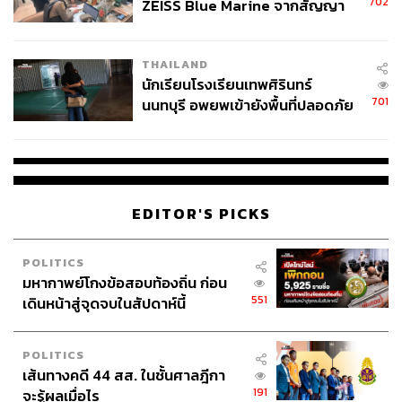
702
ZEISS Blue Marine จากสัญญา
ผลิต 8.3 ล้าน สู่ข้อพิพาท ‘มา
เวลล์ฯ’ ฟ้อง ‘โทน บางแค’ ผิดนัด
THAILAND
จ่ายหนี้-แอบระบุแบรนด์
นักเรียนโรงเรียนเทพศิรินทร์
701
นนทบุรี อพยพเข้ายังพื้นที่ปลอดภัย
ชั่วคราว หลังเหตุใช้อาวุธปืนภายใน
โรงเรียนคลี่คลาย
EDITOR'S PICKS
POLITICS
มหากาพย์โกงข้อสอบท้องถิ่น ก่อน
551
เดินหน้าสู่จุดจบในสัปดาห์นี้
POLITICS
เส้นทางคดี 44 สส. ในชั้นศาลฎีกา
191
จะรู้ผลเมื่อไร