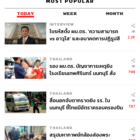
MOST POPULAR
TODAY
WEEK
MONTH
INTERVIEW
ไขรหัสตั้ง ผบ.ตร. ‘ความสามารถ
61
2.2K
vs อาวุโส’ และอนาคตการปฏิรูปสี
กากี กับ พล.ต.อ. เอก อังสนานนท์
ABOUT THE AUTHOR
THAILAND
รอง ผบ.ตร. บัญชาการเหตุยิง
THE STANDARD TEAM
798
โรงเรียนเทพศิรินทร์ นนทบุรี สั่ง
กองบรรณาธิการ THE STANDARD
ค้นหา 2 รอบยืนยันไร้คนติดค้าง พบ
ศพปู่-ย่าที่บ้านพักผู้ก่อเหตุ
ABOUT THE PHOTOGRAPHER
THAILAND
ฐานิส สุดโต
สื่อนอกจับตากราดยิง รร. ใน
บรรณาธิการภาพ ประจำสำนักข่าว THE
787
นนทบุรี ชี้ไทยมีอัตราครอบครองปืน
STANDARD
สูงในระดับต้นของภูมิภาค
THAILAND
สรุปมหากาพย์กล้องส่องพระ