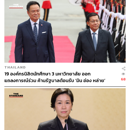
Have A Good Afternoon
เมื่อผู้สื่อข่าวถามว่า ขณะนี้ไม่สามารถทำประชามติเกี่ยวกับ
การยกเลิกเอ็มโอยู 43-44 แล้ว พรรคภูมิใจไทยจะทำเป็น
นโยบายหาเสียงในเรื่องนี้แทนหรือไม่ อนุทิน กล่าวว่า เป็นไป
ได้ เพราะพรรคชัดเจนเรื่องนี้อยู่แล้ว
นายกรัฐมนตรียังให้สัมภาษณ์ถึงกรณีที่จีน จะส่งทูตพิเศษ
เยือนไทยกับกัมพูชาในวันที่ 18 ธันวาคม เพื่อไกล่เกลี่ยความ
ขัดแย้งการปะทะชายแดน 2 ประเทศ ได้รับการประสานแล้ว
THAILAND
หรือไม่ว่า สำหรับตนยังไม่มี ซึ่งเขาอาจจะมีการติดต่อในช่อง
19 องค์กรนิสิตนักศึกษา 3 มหาวิทยาลัย ออก
ทางการทูต ซึ่งตนยังไม่ได้ทราบในเรื่องดังกล่าว
68
แถลงการณ์ร่วม ค้านรัฐบาลต้อนรับ ‘มิน อ่อง หล่าย’
เมื่อผู้สื่อข่าวถามว่า จีนจะมาเป็นตัวกลางในการไกล่เกลี่ยใช่
หรือไม่ นายกรัฐมนตรี กล่าวว่า คงไม่ใช่
เมื่อผู้สื่อข่าวจุดยืนของไทยเป็นอย่างไร นายกรัฐมนตรี ระบุว่า
ถ้าใครจะพูดก็ให้ไปพูดว่าให้ทางกัมพูชาหยุดยิงเราเถอะ หยุด
ทำร้ายประเทศไทย ประเทศไทยไม่เคยทำอะไรเขาก่อน มีแต่