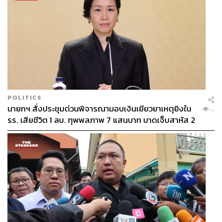
POLITICS
นายกฯ สั่งประชุมด่วนพิจารณามอบเงินเยียวยาเหตุยิงใน
...
รร. เสียชีวิต 1 ลบ. ทุพพลภาพ 7 แสนบาท บาดเจ็บสาหัส 2
แสนบาท บาดเจ็บเล็กน้อย 1 แสนบาท