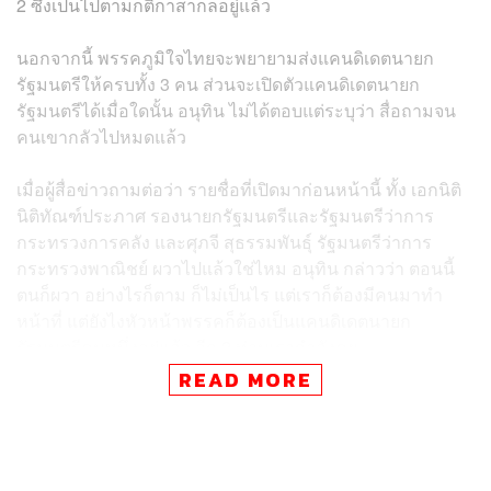
2 ซึ่งเป็นไปตามกติกาสากลอยู่แล้ว
นอกจากนี้ พรรคภูมิใจไทยจะพยายามส่งแคนดิเดตนายก
รัฐมนตรีให้ครบทั้ง 3 คน ส่วนจะเปิดตัวแคนดิเดตนายก
รัฐมนตรีได้เมื่อใดนั้น อนุทิน ไม่ได้ตอบแต่ระบุว่า สื่อถามจน
คนเขากลัวไปหมดแล้ว
เมื่อผู้สื่อข่าวถามต่อว่า รายชื่อที่เปิดมาก่อนหน้านี้ ทั้ง เอกนิติ
นิติทัณฑ์ประภาศ รองนายกรัฐมนตรีและรัฐมนตรีว่าการ
กระทรวงการคลัง และศุภจี สุธรรมพันธุ์ รัฐมนตรีว่าการ
กระทรวงพาณิชย์ ผวาไปแล้วใช่ไหม อนุทิน กล่าวว่า ตอนนี้
ตนก็ผวา อย่างไรก็ตาม ก็ไม่เป็นไร แต่เราก็ต้องมีคนมาทำ
หน้าที่ แต่ยังไงหัวหน้าพรรคก็ต้องเป็นแคนดิเดตนายก
รัฐมนตรีคนหนึ่งอยู่แล้ว อีก 2 ท่านเรากำลังคุย
READ MORE
ส่วนแคนดิเดตอีก 2 คน จะมีเซอร์ไพรส์นอกเหนือจากรายชื่อ
เดิม 2 ชื่อ ที่เคยเสนอชื่อหรือไม่ อนุทิน กล่าวว่า ไม่น่าจะมี
แล้ว ตนเชื่อว่าพรรคภูมิใจไทย ก็มีวิธีการบริหารจัดการทุก
อย่างให้ออกมาเป็นที่เรียบร้อย ไม่ได้มีกฎเกณฑ์อะไร ที่บอก