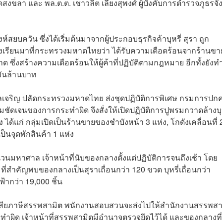
งขลา และ พล.ต.ต. เชาวลิต เลี้ยงสุพงศ์ ผู้บังคับการตำรวจภูธรจั
ิงห์สยบควัน ซึ่งได้เริ่มต้นมาจากผู้ประกอบธุรกิจค้าบุหรี่ สุรา ถูก
งเรียนมาที่กระทรวงมหาดไทยว่า ได้รับความเดือดร้อนจากร้านขา
าด ซึ่งสร้างความเดือดร้อนให้ผู้ค้าที่ปฏิบัติตามกฎหมาย อีกทั้งยังท
พันล้านบาท
พงษ์ จุลเจริญ ปลัดกระทรวงมหาดไทย ส่งชุดปฏิบัติการพิเศษ กรมการป
มชัดเจนของการกระทำผิด จึงสั่งให้เปิดปฏิบัติการปูพรมกวาดล้างบุห
่ง ได้แก่ กลุ่มเปิดเป็นร้านขายของชำบังหน้า 3 แห่ง, โกดังเคลื่อนที่ 
ป็นจุดพักสินค้า 1 แห่ง
นมหาศาล เจ้าหน้าที่นับของกลางตั้งแต่ปฏิบัติการจนถึงเช้า โดย
ี่สำคัญพบของกลางเป็นสุราเถื่อนกว่า 120 ขวด บุหรี่เถื่อนกว่า
้ากว่า 19,000 ชิ้น
ไม่ได้เสียภาษีสรรพสามิต พนักงานสอบสวนจะส่งไปให้สำนักงานสรรพสา
้กระทำผิด เจ้าหน้าที่สรรพสามิตมีอำนาจตรวจยึดไว้ได้ และของกลางที่