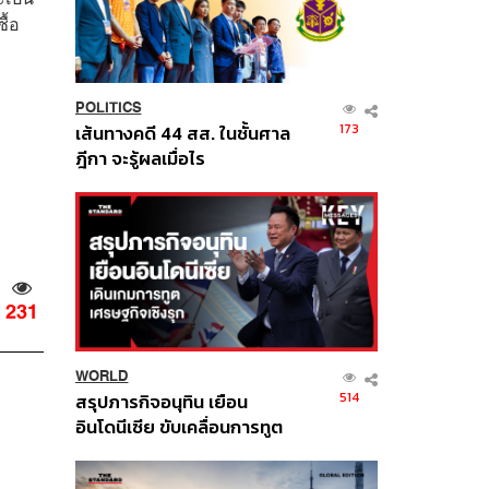
ื้อ
POLITICS
173
เส้นทางคดี 44 สส. ในชั้นศาล
ฎีกา จะรู้ผลเมื่อไร
231
WORLD
514
สรุปภารกิจอนุทิน เยือน
อินโดนีเซีย ขับเคลื่อนการทูต
เศรษฐกิจเชิงรุก ประกาศหุ้น
ส่วนยุทธศาสตร์ไทย –