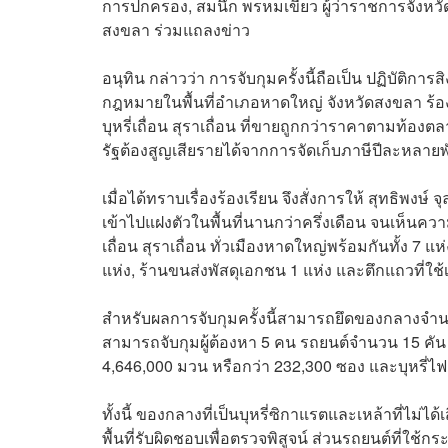
การปกครอง, สมนึก พรหมเขียว ผู้ว่าราชการจังหวัดส
สงขลา ร่วมแถลงข่าว
อนุทิน กล่าวว่า การจับกุมครั้งนี้ถือเป็น ปฏิบัติการส
กฎหมายในพื้นที่อำเภอหาดใหญ่ จังหวัดสงขลา ร้อ
บุหรี่เถื่อน สุราเถื่อน ที่ขายถูกกว่าราคาตามท้องตล
รัฐต้องสูญเสียรายได้จากการจัดเก็บภาษีปีละหลาย
เมื่อได้ทราบเรื่องร้องเรียน จึงสั่งการให้ สุทธิ
เข้าไปแฝงตัวในพื้นที่นานกว่าครึ่งเดือน จนเห็นควา
เถื่อน สุราเถื่อน ทั่วเมืองหาดใหญ่พร้อมกันทั้ง 7 แห
แห่ง, ร้านขนส่งพัสดุเอกชน 1 แห่ง และตึกแถวที่ใช้เ
สำหรับผลการจับกุมครั้งนี้สามารถยึดของกลางจำนว
สามารถจับกุมผู้ต้องหา 5 คน รถยนต์จำนวน 15 คัน ท
4,646,000 มวน หรือกว่า 232,300 ซอง และบุหรี่ไฟฟ
ทั้งนี้ ของกลางที่เป็นบุหรี่ซิกาแรตและเหล้าที่
พื้นที่รับผิดชอบเพื่อตรวจพิสูจน์ ส่วนรถยนต์ที่ใช