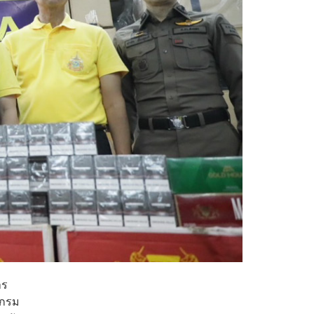
าร
ีกรม