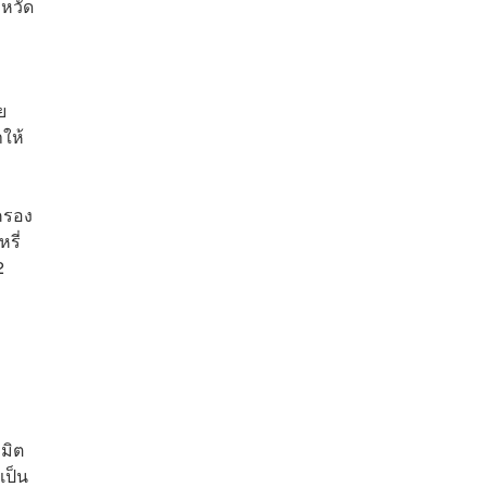
งหวัด
ย
ำให้
กครอง
รี่
2
มิต
เป็น