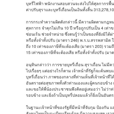
บุหรี่ไฟฟ้า พนักงานสอบสวนจะส่งไปให้ศุลกากรพื้
ค่าปรับสุราและบุหรี่เถื่อนเป็นเงินทั้งสิ้น 313,278,
การกระทำความผิดดังกล่าวนี้ มีความผิดตามกฎหมาย 
ศุลกากร จำคุกไม่เกิน 10 ปี หรือถูกปรับเป็น 4 เท่
ซ่อนเร้น ช่วยจำหน่าย ซึ่งตนรู้ว่าเป็นของที่ยังมิได้
หรือทั้งจำทั้งปรับ (มาตรา 246) พ.ร.บ.สรรพสามิต 
ถึง 10 เท่าของภาษีที่จะต้องเสีย (มาตรา 203) รวมถึง
15 เท่าของภาษีที่จะต้องเสีย หรือทั้งจำทั้งปรับ (มา
อนุทินกล่าวว่า การขายบุหรี่เถื่อน สุราเถื่อน ไ
ไปเรื่อยๆ แต่อย่างไรก็ตาม เจ้าหน้าที่รัฐก็จะค้นพบ
บุหรี่เถื่อนว่า ภาพของกลางที่ท่านเห็นที่เจ้าหน้าที
อันตรายต่อสุขภาพทั้งตัวท่านเองและผู้คนรอบข้าง 
และขอให้พี่น้องประชาชนพึงคิดอยู่เสมอว่า ไม่ว่า
รอบข้าง และยิ่งถ้าเป็นบุหรี่ปลอมแล้วก็ยิ่งเป็นอั
ในฐานะเจ้าหน้าที่ของรัฐที่มีหน้าที่จับกุม ป้องกั
สังคมไทยเป็นระเบียบเรียบร้อย มีความสงบสุข เรา