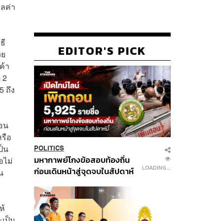
ูลค่า
ธี
EDITOR'S PICK
วย
ค้า
 2
5 ถึง
่อน
หรือ
ป็น
POLITICS
มหากาพย์โกงข้อสอบท้องถิ่น
อไม่
LOADING...
ก่อนเดินหน้าสู่จุดจบในสัปดาห์
น
นี้
ห้
ะเป็น