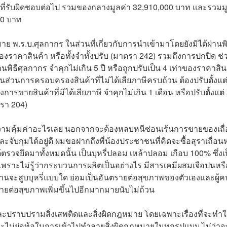
นที่รับผิดชอบต่อไป รวมของกลางมูลค่า 32,910,000 บาท และรวมม
100 บาท
พ.ร.บ.ศุลกากร ในส่วนที่เกี่ยวกับการนำเข้ามาโดยยังมิได้ผ่านพิ
าของราคาสินค้า หรือทั้งจำทั้งปรับ (มาตรา 242) รวมถึงการปกปิด ช่
ผ่านพิธีศุลกากร จำคุกไม่เกิน 5 ปี หรือถูกปรับเป็น 4 เท่าของราคาสิน
ในส่วนการครอบครองสินค้าที่ไม่ได้เสียภาษีครบถ้วน ต้องปรับตั้งแต่
การขายสินค้าที่มิได้เสียภาษี จำคุกไม่เกิน 1 เดือน หรือปรับตั้งแต่ 
ตรา 204)
ม่มีความคุ้มค่าอะไรเลย นอกจากจะต้องหลบหนีซ่อนเร้นการขายของเถื
และจับกุมได้อยู่ดี ผมขอฝากถึงพี่น้องประชาชนที่คิดจะซื้อสุราเถื่อน
่ได้ตรวจยึดมาทั้งหมดนั้น เป็นบุหรี่ปลอม เหล้าปลอม เกือบ 100% ซึ่งเ
เพราะไม่รู้ว่ากระบวนการผลิตเป็นอย่างไร มีสารเคมีผสมเจือปนหรื
ท่านจะสูบบุหรี่แบบใด ย่อมเป็นอันตรายต่อสุขภาพของตัวเองและผู้ค
นตรายต่อสุขภาพเพิ่มขึ้นไปอีกมากมายนับไม่ถ้วน
น และปราบปรามสิ่งเสพติดและสิ่งผิดกฎหมาย โดยเฉพาะเรื่องที่จะทำใ
จะไม่ย่อท้อในการเข้าไปทำลายสิ่งผิดกฎหมายในทุกรูปแบบ ไม่ว่าจ