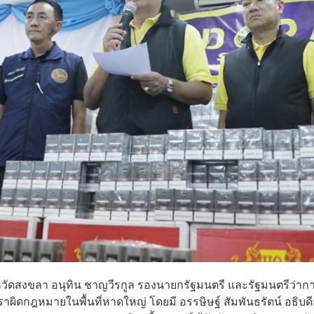
หวัดสงขลา อนุทิน ชาญวีรกูล รองนายกรัฐมนตรี และรัฐมนตรีว่าก
ผิดกฎหมายในพื้นที่หาดใหญ่ โดยมี อรรษิษฐ์ สัมพันธรัตน์ อธิบด