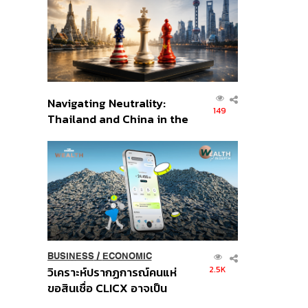
อินโดนีเซีย
Navigating Neutrality:
149
Thailand and China in the
Age of a New Global
Order
BUSINESS
/
ECONOMIC
2.5K
วิเคราะห์ปรากฏการณ์คนแห่
ขอสินเชื่อ CLICX อาจเป็น
เพียงยอดภูเขาน้ำแข็ง ของ