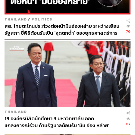
THAILAND
/
POLITICS
สส. ไทยตะโกนประท้วงต่อหน้ามินอ่องหล่าย ระหว่างเยือน
79
รัฐสภา ชี้พิธีต้อนรับเป็น ‘จุดตกต่ำ’ ของยุทธศาสตร์การ
ทูตไทย
THAILAND
19 องค์กรนิสิตนักศึกษา 3 มหาวิทยาลัย ออก
117
แถลงการณ์ร่วม ค้านรัฐบาลต้อนรับ ‘มิน อ่อง หล่าย’