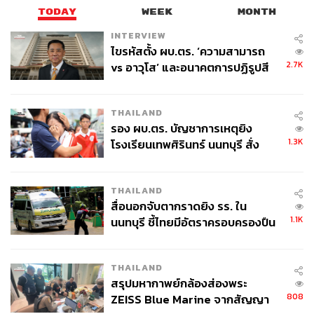
TODAY
WEEK
MONTH
INTERVIEW
ไขรหัสตั้ง ผบ.ตร. ‘ความสามารถ
2.7K
vs อาวุโส’ และอนาคตการปฏิรูปสี
กากี กับ พล.ต.อ. เอก อังสนานนท์
THAILAND
รอง ผบ.ตร. บัญชาการเหตุยิง
1.3K
โรงเรียนเทพศิรินทร์ นนทบุรี สั่ง
ค้นหา 2 รอบยืนยันไร้คนติดค้าง พบ
ศพปู่-ย่าที่บ้านพักผู้ก่อเหตุ
THAILAND
สื่อนอกจับตากราดยิง รร. ใน
1.1K
นนทบุรี ชี้ไทยมีอัตราครอบครองปืน
สูงในระดับต้นของภูมิภาค
THAILAND
สรุปมหากาพย์กล้องส่องพระ
808
ZEISS Blue Marine จากสัญญา