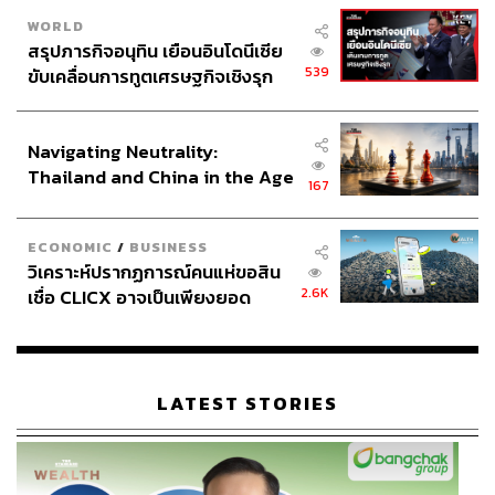
WORLD
สรุปภารกิจอนุทิน เยือนอินโดนีเซีย
539
ขับเคลื่อนการทูตเศรษฐกิจเชิงรุก
ประกาศหุ้นส่วนยุทธศาสตร์ไทย –
อินโดนีเซีย
Navigating Neutrality:
Thailand and China in the Age
167
of a New Global Order
ECONOMIC
/
BUSINESS
วิเคราะห์ปรากฏการณ์คนแห่ขอสิน
2.6K
เชื่อ CLICX อาจเป็นเพียงยอด
ภูเขาน้ำแข็ง ของปัญหาหนี้ครัว
เรือนไทยที่ถูกซุกไว้
LATEST STORIES