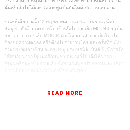
ตั้งคำถามว่าเหตุใดวิธีการจึงเริ่มไม่เข้าท่ามากขึ้นทุกวัน อัน
นั้นเชื่อถือไม่ได้เลย ไม่เคยพูด ยืนยันไม่มีเปิดด่านแน่นอน
ขณะที่เมื่อวานนี้ (12 พฤษภาคม) ฮุน เซน ประธานวุฒิสภา
กัมพูชา สั่งห้ามเจรจาทวิภาคี หลังไทยยกเลิก MOU44 อนุทิน
กล่าวว่า การยกเลิก MOU44 ฝ่ายไทยเป็นฝ่ายยกเลิกโดยไม่
ต้องขอความตกลง หรือต้องไปรายงานใคร และครั้งที่ตนไป
ร่วมประชุมอาเซียน ณ กรุงเซบู ประเทศฟิลิปปินส์ ซึ่งมีการจัด
ให้พบกับนายกรัฐมนตรีกัมพูชา ตนเองก็ได้แจ้งให้นายก
รัฐมนตรีกัมพูชาทราบแล้ว ซึ่งทางกัมพูชารับทราบ และแสดง
ความผิดหวัง แต่นั่นก็เป็นท่าทีของกัมพูชา
ในที่ประชุมก็ยังได้ยกเรื่องนี้ขึ้นมาในถ้อยแถลงของนายก
รัฐมนตรีกัมพูชา พร้อมยืนยันว่าจะใช้กลไกการบังคับให้มี
READ MORE
การประนอมข้อพิพาทก่อนเข้าสู่กระบวนการอื่น
(Compulsory Conciliation) ถือว่าเป็นการรับรู้ร่วมกันแล้วว่า
นั่นคือท่าทีฝ่ายกัมพูชา ส่วนท่าทีฝ่ายไทยก็ใช้กระบวนการ
ตาม UNCLOS และจะเจรจาในรูปแบบไหน ก็ยังไม่ได้กำหนด
รูปแบบขึ้นมา เพราะประเทศไทยไม่ได้เดือดร้อนอะไร