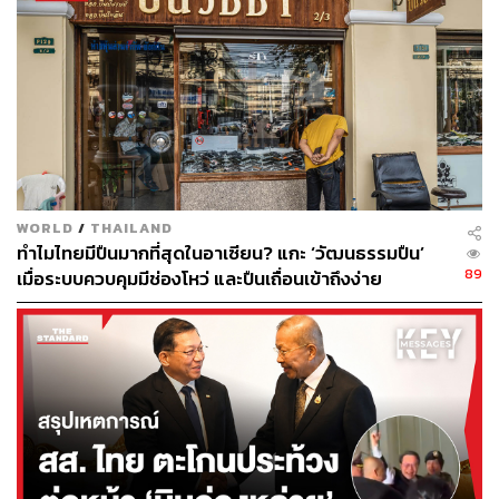
WORLD
/
THAILAND
ทำไมไทยมีปืนมากที่สุดในอาเซียน? แกะ ‘วัฒนธรรมปืน’
89
เมื่อระบบควบคุมมีช่องโหว่ และปืนเถื่อนเข้าถึงง่าย