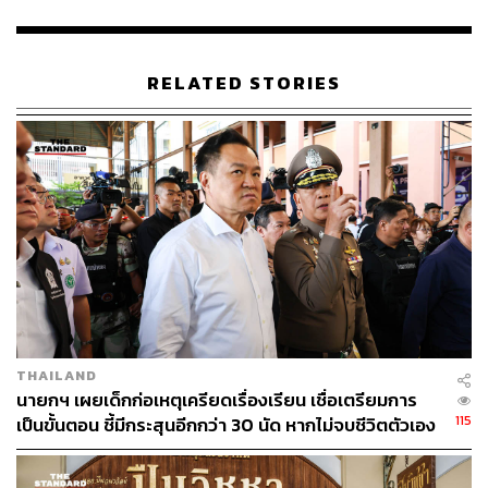
ผิดชอบ บางพื้นที่เป็นของกองทัพบก กองทัพเรือ และกอง
บัญชาการทหารสูงสุด
RELATED STORIES
TAGS:
Cambodia
กองทัพบก
UNCLOS
อนุทิน ชาญวีรกูล
ข่าวปลอม
กองบัญชาการทหารสูงสุด
Asean
นายกรัฐมนตรี
125
THAILAND
นายกฯ เผยเด็กก่อเหตุเครียดเรื่องเรียน เชื่อเตรียมการ
ABOUT THE AUTHOR
115
เป็นขั้นตอน ชี้มีกระสุนอีกกว่า 30 นัด หากไม่จบชีวิตตัวเอง
อาจสูญเสียเพิ่ม
THE STANDARD TEAM
กองบรรณาธิการ THE STANDARD