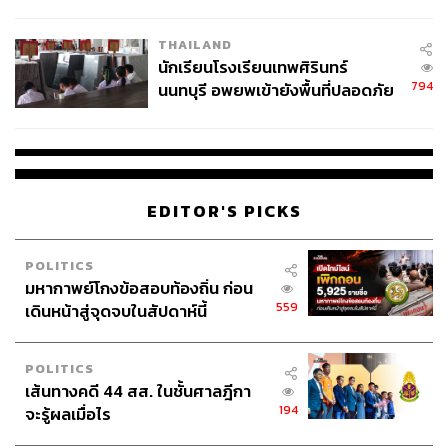
ผลิต 8.3 ล้าน สู่ข้อพิพาท ‘มา
เวลล์ฯ’ ฟ้อง ‘โทน บางแค’ ผิดนัด
THAILAND
จ่ายหนี้-แอบระบุแบรนด์
นักเรียนโรงเรียนเทพศิรินทร์
794
นนทบุรี อพยพเข้ายังพื้นที่ปลอดภัย
ชั่วคราว หลังเหตุใช้อาวุธปืนภายใน
โรงเรียนคลี่คลาย
EDITOR'S PICKS
POLITICS
มหากาพย์โกงข้อสอบท้องถิ่น ก่อน
559
เดินหน้าสู่จุดจบในสัปดาห์นี้
POLITICS
เส้นทางคดี 44 สส. ในชั้นศาลฎีกา
194
จะรู้ผลเมื่อไร