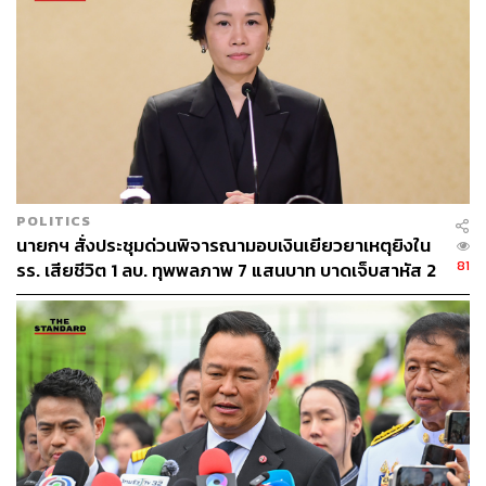
POLITICS
นายกฯ สั่งประชุมด่วนพิจารณามอบเงินเยียวยาเหตุยิงใน
81
รร. เสียชีวิต 1 ลบ. ทุพพลภาพ 7 แสนบาท บาดเจ็บสาหัส 2
แสนบาท บาดเจ็บเล็กน้อย 1 แสนบาท