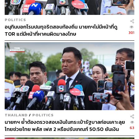
POLITICS
อนุทินบอกโรมปมทุจริตสอบท้องถิ่น นายกฯไม่มีหน้าที่ดู
301
TOR แต่มีหน้าที่หาคนผิดมาลงโทษ
THAILAND
/
POLITICS
นายกฯ ย้ำต้องตรวจสอบเงินในกระเป๋ารัฐบาลก่อนเคาะลุย
63
ไทยช่วยไทย พลัส เฟส 2 หรือปรับเกณฑ์ 50:50 ยันเงิน
คงคลังรัฐบาลแข็งแรง