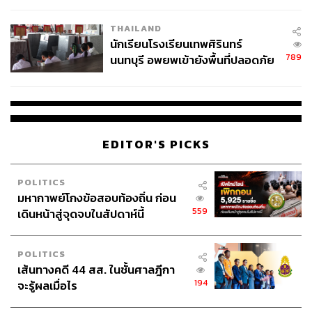
เวลล์ฯ’ ฟ้อง ‘โทน บางแค’ ผิดนัด
THAILAND
จ่ายหนี้-แอบระบุแบรนด์
นักเรียนโรงเรียนเทพศิรินทร์
789
นนทบุรี อพยพเข้ายังพื้นที่ปลอดภัย
ชั่วคราว หลังเหตุใช้อาวุธปืนภายใน
โรงเรียนคลี่คลาย
EDITOR'S PICKS
POLITICS
มหากาพย์โกงข้อสอบท้องถิ่น ก่อน
559
เดินหน้าสู่จุดจบในสัปดาห์นี้
POLITICS
เส้นทางคดี 44 สส. ในชั้นศาลฎีกา
194
จะรู้ผลเมื่อไร