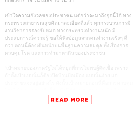
กักตัวจาก 14 วัน เหลือ 10 วัน ว่า
เข้าใจความกังวลของประชาชน แต่กว่าจะมาถึงจุดนี้ได้ ทาง
กระทรวงสาธารณสุขคิดมาละเอียดดีแล้ว ทุกกระบวนการมี
งานวิชาการรองรับหมด ทางกระทรวงทำงานหนัก มี
ประสบการณ์ความรู้ ขอให้ฟังข้อมูลจากคนทำงานจริงๆ ดี
กว่า ตอนนี้ต้องเดินหน้าบนพื้นฐานความสมดุล ทั้งเรื่องการ
ควบคุมโรค และการทำมาหากินของประชาชน
“เป้าหมายของภาครัฐไม่ได้หยุดที่การไม่พบผู้ติดเชื้อ เพราะ
ถ้าตั้งเป้าแบบนั้นก็ต้องปิดบ้านปิดเมือง แบบนั้นง่าย แต่
ประชาชนจะอยู่อย่างไร ดังนั้นเป้าหมายตอนนี้คือการควบคุม
โรคได้ และเศรษฐกิจก็ต้องไปได้ด้วย การควบคุมโควิด-19
ต้องเจอเร็ว คุมเร็ว รักษาเร็ว รักษาหาย ที่ทางกระทรวงได้
READ MORE
เตรียมพร้อมทั้งยา บุคลากร แผนการไว้แล้ว” อนุทินกล่าว
พิสูจน์อักษร: วรรษมล สิงหโกมล
TAGS:
เศรษฐกิจ
อนุทิน ชาญวีรกูล
เชื้อไวรัสโคโรนา