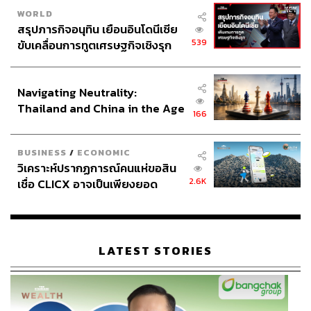
WORLD
สรุปภารกิจอนุทิน เยือนอินโดนีเซีย
539
ขับเคลื่อนการทูตเศรษฐกิจเชิงรุก
ประกาศหุ้นส่วนยุทธศาสตร์ไทย –
อินโดนีเซีย
Navigating Neutrality:
Thailand and China in the Age
166
of a New Global Order
BUSINESS
/
ECONOMIC
วิเคราะห์ปรากฏการณ์คนแห่ขอสิน
2.6K
เชื่อ CLICX อาจเป็นเพียงยอด
ภูเขาน้ำแข็ง ของปัญหาหนี้ครัว
เรือนไทยที่ถูกซุกไว้
LATEST STORIES