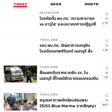
TODAY
WEEK
MONTH
INTERVIEW
ไขรหัสตั้ง ผบ.ตร. ‘ความสามารถ
2.7K
vs อาวุโส’ และอนาคตการปฏิรูปสี
กากี กับ พล.ต.อ. เอก อังสนานนท์
THAILAND
รอง ผบ.ตร. บัญชาการเหตุยิง
1.2K
โรงเรียนเทพศิรินทร์ นนทบุรี สั่ง
ค้นหา 2 รอบยืนยันไร้คนติดค้าง พบ
ศพปู่-ย่าที่บ้านพักผู้ก่อเหตุ
THAILAND
สื่อนอกจับตากราดยิง รร. ใน
1.1K
นนทบุรี ชี้ไทยมีอัตราครอบครองปืน
สูงในระดับต้นของภูมิภาค
THAILAND
สรุปมหากาพย์กล้องส่องพระ
807
ZEISS Blue Marine จากสัญญา
ผลิต 8.3 ล้าน สู่ข้อพิพาท ‘มา