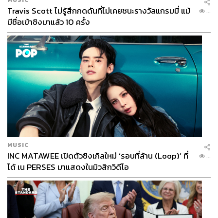
Travis Scott ไม่รู้สึกกดดันที่ไม่เคยชนะรางวัลแกรมมี่ แม้
...
มีชื่อเข้าชิงมาแล้ว 10 ครั้ง
08.36 น. เพนกวิน-พริษฐ์ ชิวารักษ์ ระบุว่าจะส่งตัวแทนไป
เจรจากับตำรวจ โดย รุ้ง-ปนัสยา สิทธิจิรวัฒนกุล เป็นตัวแทน
ในการเจรจา
08.32 น. บรรยากาศแนวผู้ชุมนุมและแนวตรึงกำลังของ
ตำรวจตึงเครียดอย่างต่อเนื่อง แนวกั้นที่ 2 ของตำรวจเริ่ม
MUSIC
INC MATAWEE เปิดตัวซิงเกิลใหม่ ‘รอบที่ล้าน (Loop)’ ที่
เสริมกำลังแนวกั้นที่ 1
...
ได้ เน PERSES มาแสดงในมิวสิกวิดีโอ
08.30 น. การ์ดของผู้ชุมนุมเข้าประชิดแนวกั้นของตำรวจชั้น
ที่ 1 บริเวณหน้าศาลฎีกาอย่างต่อเนื่อง