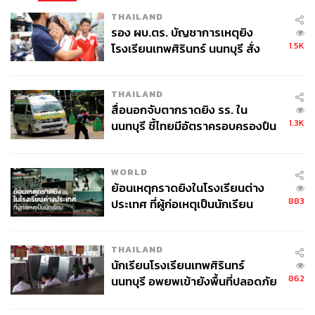
THAILAND
รอง ผบ.ตร. บัญชาการเหตุยิง
1.5K
โรงเรียนเทพศิรินทร์ นนทบุรี สั่ง
ค้นหา 2 รอบยืนยันไร้คนติดค้าง พบ
ศพปู่-ย่าที่บ้านพักผู้ก่อเหตุ
THAILAND
สื่อนอกจับตากราดยิง รร. ใน
1.3K
นนทบุรี ชี้ไทยมีอัตราครอบครองปืน
สูงในระดับต้นของภูมิภาค
WORLD
ย้อนเหตุกราดยิงในโรงเรียนต่าง
883
ประเทศ ที่ผู้ก่อเหตุเป็นนักเรียน
THAILAND
นักเรียนโรงเรียนเทพศิรินทร์
08.49 น. รุ้ง-ปนัสยา สิทธิจิรวัฒนกุล เดินผ่านแนวกั้นเข้าไป
862
นนทบุรี อพยพเข้ายังพื้นที่ปลอดภัย
เจรจากับตำรวจในแนวกั้นชั้น 2 โดยรุ้งระบุกับเจ้าหน้าที่ว่า
ชั่วคราว หลังเหตุใช้อาวุธปืนภายใน
“ถ้าพี่ส่งต่อให้หนูไม่ได้ หนูก็จะไม่ยื่น”
โรงเรียนคลี่คลาย