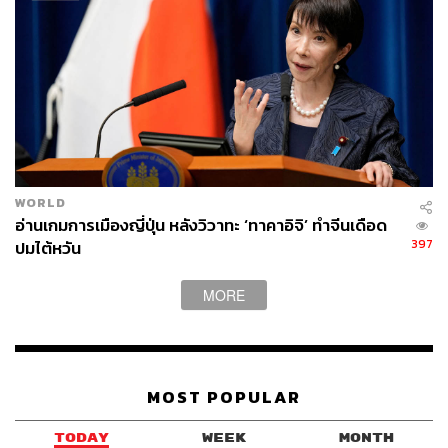
08.55 น. รุ้ง-ปนัสยา สิทธิจิรวัฒนกุล พยายามจะจับมือกับ
ผบช.น. เพื่อให้สัญญาว่าจะนำหนังสือที่ยื่นไปส่งต่อให้ถึงมือ
องคมนตรี แต่ ผบช.น. พยายามบ่ายเบี่ยงโดยบอกว่าจะดำเนิน
WORLD
การตามขั้นตอน ขณะที่มีการประกาศให้กลุ่มผู้ชุมนุมเคลื่อน
อ่านเกมการเมืองญี่ปุ่น หลังวิวาทะ ‘ทาคาอิจิ’ ทำจีนเดือด
ย้ายกลับไปที่สนามหลวง โดยแกนนำจะมีการประกาศ
397
ปมไต้หวัน
แนวทางการเคลื่อนไหวต่อไป และคาดว่าจะประกาศยุติการ
ชุมนุมในวันนี้
MORE
08.52 น. รุ้ง-ปนัสยา สิทธิจิรวัฒนกุล ในฐานะตัวแทนในการ
MOST POPULAR
เจรจา อ่านข้อเรียกร้องในหนังสือที่เตรียมจะยื่นต่อหน้า
พล.ต.ท. ภัคพงศ์ พงษ์เภตรา ผบช.น.
TODAY
WEEK
MONTH