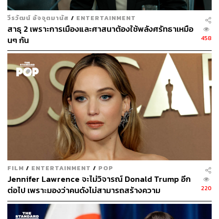
วีรวัฒน์ อัจจุตมานัส
/
ENTERTAINMENT
สาธุ 2 เพราะการเมืองและศาสนาต้องใช้พลังศรัทธาเหมือ
458
นๆ กัน
09.01 น. รุ้ง-ปนัสยา สิทธิจิรวัฒนกุล ให้สัมภาษณ์หลังยื่น
หนังสือกับ ผบช.น. ว่า ไม่ค่อยพอใจกับการเจรจา ซึ่งหากไม่มี
การดำเนินการใดๆ ก็คงจะได้เห็นกัน
FILM
/
ENTERTAINMENT
/
POP
Jennifer Lawrence จะไม่วิจารณ์ Donald Trump อีก
220
ต่อไป เพราะมองว่าคนดังไม่สามารถสร้างความ
เปลี่ยนแปลงได้จริง