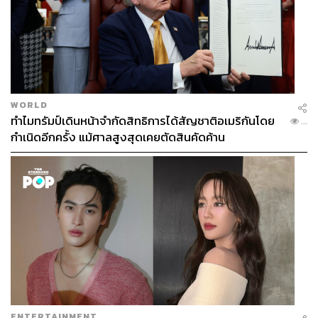
08.27 น. แนวการ์ดของผู้ชุมนุมประชิดแนวตำรวจชั้นที่ 1
หน้าศาลฎีกา
WORLD
ทำไมทรัมป์เดินหน้าจำกัดสิทธิการได้สัญชาติอเมริกันโดย
...
08.26 น. กลุ่มผู้ชุมนุมตั้งแนวกำลังการ์ด ขณะเดินประชิด
กำเนิดอีกครั้ง แม้ศาลสูงสุดเคยตัดสินคัดค้าน
แนวตำรวจบริเวณหน้าศาลฎีกา
08.21 น. รถนำขบวนเลี้ยวออกจากสนามหลวงแล้ววนมาทาง
ถนนราชดำเนินใน (ตรงข้ามศาลฎีกา)
08.15 น. เพนกวิน-พริษฐ์ ชิวารักษ์ แจ้งจุดหมายปลายทางว่า
“ขอให้ พล.อ. สุรยุทธ์ จุลานนท์ ประธานองคมนตรีเตรียมคน
ENTERTAINMENT