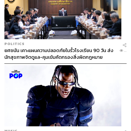
08.39 น. ทนายอานนท์ นำภา แจ้งว่าองคมนตรีส่งตัวแทนมา
รับหนังสือแล้ว
08.37 น. ทนายอานนท์ นำภา ขอให้ตำรวจเปิดแนวกั้นเพื่อให้
POLITICS
ตัวแทนเดินทางไปยื่นหนังสือ และขอให้ประธานองคมนตรี
ยศชนัน เคาะแผนความปลอดภัยในรั้วโรงเรียน 90 วัน ส่ง
...
ส่งตัวแทนมารับหนังสือ
นักสุขภาพจิตดูแล-คุมเข้มคัดกรองสิ่งผิดกฎหมาย
MUSIC