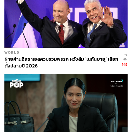
เตรียมคนมารับหนังสือที่เราจะไปยื่น” และเมื่อเวลา 08.39 น.
ทนายอานนท์ นำภา แจ้งว่าองคมนตรีมีการส่งตัวแทนมารับ
หนังสือแล้ว นั่นคือพล.ต.ท. ภัคพงศ์ พงษ์เภตรา ผบช.น.
รุ้ง-ปนัสยา สิทธิจิรวัฒนกุล มีการอ่านข้อความในหนังสือ
เรียกร้องดังกล่าว ทั้งยังพยายามจะจับมือกับ ผบช.น. เพื่อให้
สัญญาว่าจะนำหนังสือที่ยื่นไปส่งต่อให้ถึงมือองคมนตรี แต่
ผบช.น. พยายามบ่ายเบี่ยงโดยบอกว่าจะดำเนินการตามขั้น
WORLD
ตอน และหลังจากนั้นไม่นานเมื่อเวลา 09.09 น. แกนนำมีการ
ฝ่ายค้านอิสราเอลควบรวมพรรค หวังล้ม ‘เนทันยาฮู’ เลือก
ประกาศยุติการชุมนุมเป็นที่เรียบร้อยแล้ว
148
ตั้งปลายปี 2026