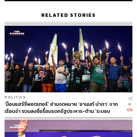
RELATED STORIES
POLITICS
‘ม็อบแฮร์รี่พอตเตอร์’ อ่านจดหมาย ‘อานนท์ นำภา’ จาก
รุ้ง-ปนัสยา สิทธิจิรวัฒนกุล ในฐานะตัวแทนในการเจรจาได้
129
เรือนจำ ชวนลงชื่อรื้อมรดกรัฐประหาร-ต้าน ‘ระบอบ
เข้ายื่นหนังสือ 3 ข้อเรียกร้อง และ 10 ข้อปฏิรูปสถาบันฯ หลัง
สีน้ำเงิน’
จากที่ก่อนหน้า เพนกวิน-พริษฐ์ ชิวารักษ์ แกนนำชุมนุมปราศ
รับระบุว่า “ขอให้ พล.อ. สุรยุทธ์ จุลานนท์ ประธานองคมนตรี