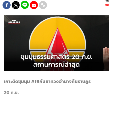
38
เกาะติดชุมนุม #19กันยาทวงอำนาจคืนราษฎร
20 ก.ย.