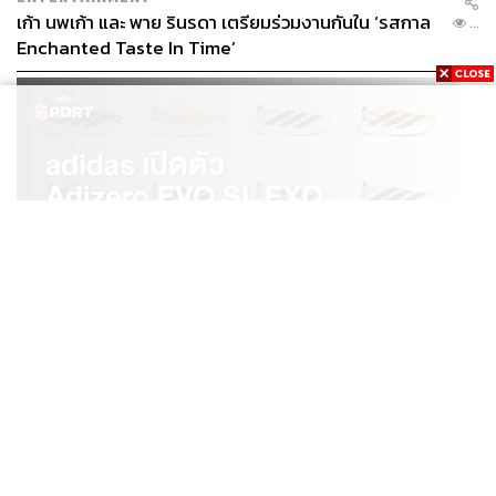
มารับหนังสือที่เราจะไปยื่น” ขณะที่การ์ดรอบรถนำขบวนสวม
เก้า นพเก้า และ พาย รินรดา เตรียมร่วมงานกันใน ‘รสกาล
...
หน้ากากป้องกันแก๊สน้ำตา
Enchanted Taste In Time’
SPORT
adidas เปิดตัว Adizero EVO SL EXO คอลเล็กชันพิเศษ
...
รับฤดูกาล College Football