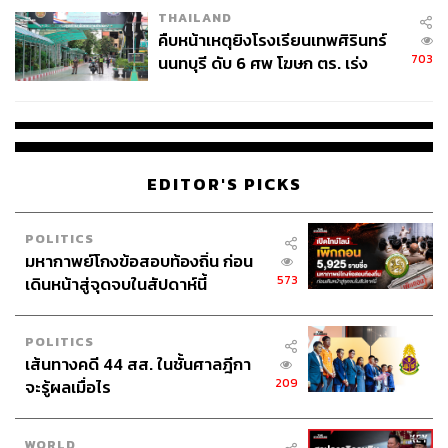
THAILAND
คืบหน้าเหตุยิงโรงเรียนเทพศิรินทร์
703
นนทบุรี ดับ 6 ศพ โฆษก ตร. เร่ง
สอบปมขโมยปืนปู่ก่อเหตุ
EDITOR'S PICKS
POLITICS
มหากาพย์โกงข้อสอบท้องถิ่น ก่อน
573
เดินหน้าสู่จุดจบในสัปดาห์นี้
POLITICS
เส้นทางคดี 44 สส. ในชั้นศาลฎีกา
08.44 น. ทนายอานนท์ นำภา แจ้งว่าตำรวจจะให้รุ้งและ
209
จะรู้ผลเมื่อไร
ตัวแทนอีก 2 คนเข้าไปยื่นหนังสือกับตัวแทนองคมนตรี โดย
ให้นักข่าวสามารถเข้าไปบันทึกภาพได้
WORLD