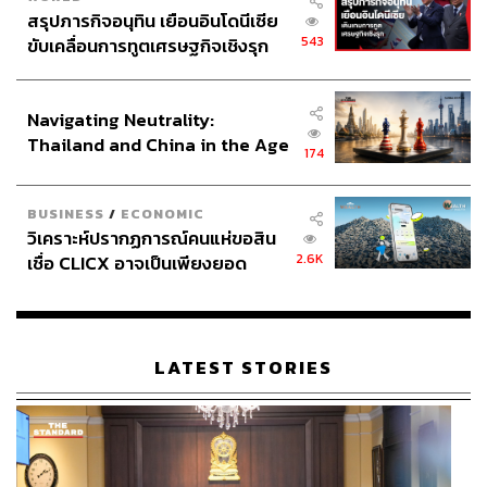
สรุปภารกิจอนุทิน เยือนอินโดนีเซีย
543
ขับเคลื่อนการทูตเศรษฐกิจเชิงรุก
ประกาศหุ้นส่วนยุทธศาสตร์ไทย –
อินโดนีเซีย
Navigating Neutrality:
Thailand and China in the Age
174
of a New Global Order
BUSINESS
/
ECONOMIC
วิเคราะห์ปรากฏการณ์คนแห่ขอสิน
2.6K
เชื่อ CLICX อาจเป็นเพียงยอด
ภูเขาน้ำแข็ง ของปัญหาหนี้ครัว
เรือนไทยที่ถูกซุกไว้
LATEST STORIES
08.41 น. รุ้ง-ปนัสยา สิทธิจิรวัฒนกุล อยู่ระหว่างการเจรจากับ
ตำรวจเพื่อขอเดินทางไปยื่นหนังสือข้อเรียกร้องต่อประธาน
องคมนตรี