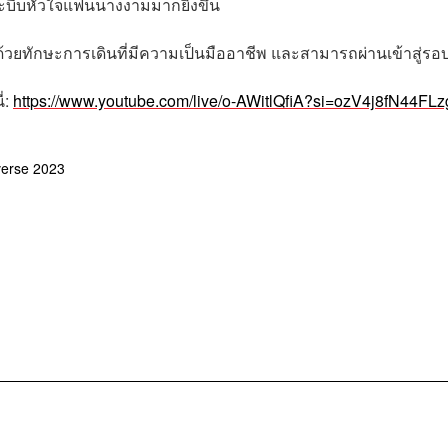
และบีบหัวใจแฟนนางงามมากยิ่งขึ้น
์ด้วยทักษะการเดินที่มีความเป็นมืออาชีพ และสามารถผ่านเข้าสู่รอ
่:
https://www.youtube.com/live/o-AWitlQfiA?si=ozV4j8fN44FL
verse 2023