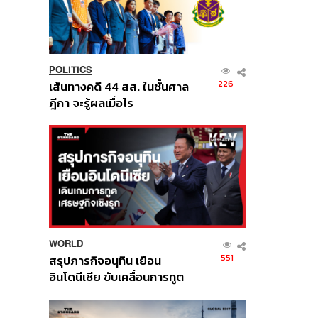
POLITICS
226
เส้นทางคดี 44 สส. ในชั้นศาล
ฎีกา จะรู้ผลเมื่อไร
WORLD
551
สรุปภารกิจอนุทิน เยือน
อินโดนีเซีย ขับเคลื่อนการทูต
เศรษฐกิจเชิงรุก ประกาศหุ้น
ส่วนยุทธศาสตร์ไทย –