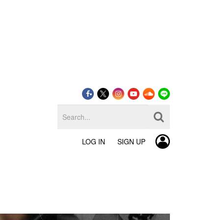
LOG IN
SIGN UP