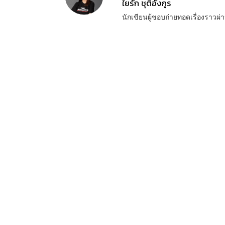
ใยรัก ชุติอังกูร
นักเขียนผู้ชอบถ่ายทอดเรื่องราว