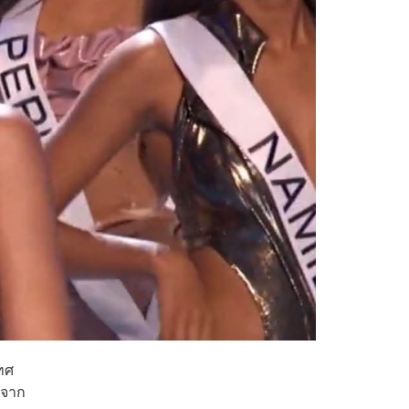
ทศ
ยจาก