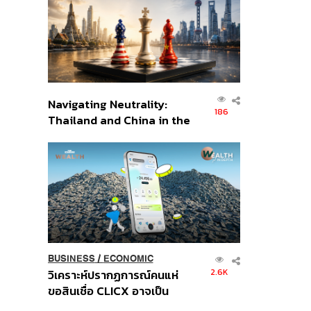
อินโดนีเซีย
Navigating Neutrality:
186
Thailand and China in the
Age of a New Global
Order
BUSINESS
/
ECONOMIC
2.6K
วิเคราะห์ปรากฏการณ์คนแห่
ขอสินเชื่อ CLICX อาจเป็น
เพียงยอดภูเขาน้ำแข็ง ของ