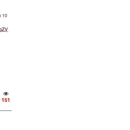
บ 10
zgZV
151