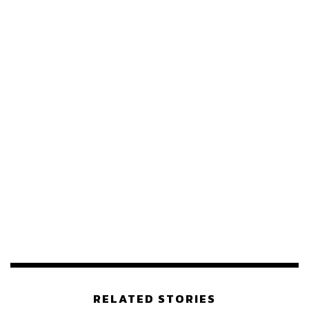
ABOUT THE AUTHOR
ใยรัก ชุติอังกูร
นักเขียนผู้ชอบถ่ายทอดเรื่องราวผ่านตัวอักษร
หลงใหลในภาษา วัฒนธรรม และการติ่ง
RELATED STORIES