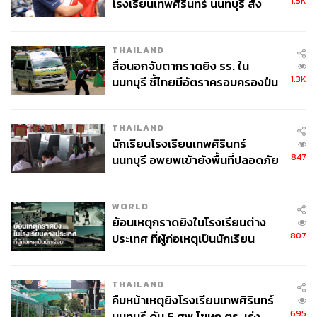
1.5K
โรงเรียนเทพศิรินทร์ นนทบุรี สั่ง
ค้นหา 2 รอบยืนยันไร้คนติดค้าง พบ
ศพปู่-ย่าที่บ้านพักผู้ก่อเหตุ
THAILAND
สื่อนอกจับตากราดยิง รร. ใน
1.3K
นนทบุรี ชี้ไทยมีอัตราครอบครองปืน
สูงในระดับต้นของภูมิภาค
THAILAND
นักเรียนโรงเรียนเทพศิรินทร์
847
นนทบุรี อพยพเข้ายังพื้นที่ปลอดภัย
ชั่วคราว หลังเหตุใช้อาวุธปืนภายใน
โรงเรียนคลี่คลาย
WORLD
ย้อนเหตุกราดยิงในโรงเรียนต่าง
807
ประเทศ ที่ผู้ก่อเหตุเป็นนักเรียน
THAILAND
คืบหน้าเหตุยิงโรงเรียนเทพศิรินทร์
695
นนทบุรี ดับ 6 ศพ โฆษก ตร. เร่ง