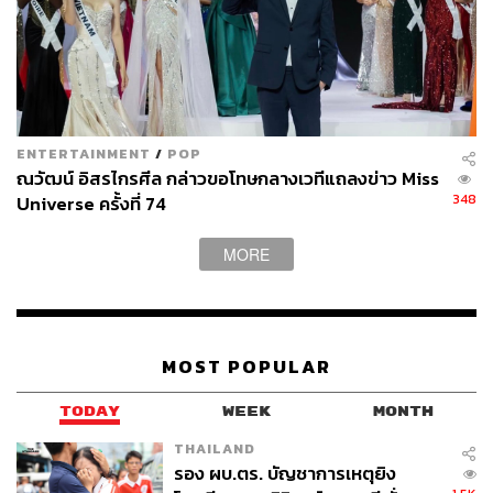
ENTERTAINMENT
/
POP
ณวัฒน์ อิสรไกรศีล กล่าวขอโทษกลางเวทีแถลงข่าว Miss
348
Universe ครั้งที่ 74
MORE
MOST POPULAR
TODAY
WEEK
MONTH
THAILAND
รอง ผบ.ตร. บัญชาการเหตุยิง