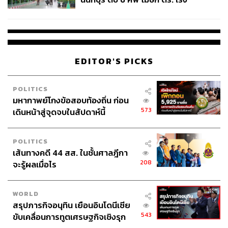
สอบปมขโมยปืนปู่ก่อเหตุ
EDITOR'S PICKS
POLITICS
มหากาพย์โกงข้อสอบท้องถิ่น ก่อน
573
เดินหน้าสู่จุดจบในสัปดาห์นี้
POLITICS
เส้นทางคดี 44 สส. ในชั้นศาลฎีกา
208
จะรู้ผลเมื่อไร
WORLD
สรุปภารกิจอนุทิน เยือนอินโดนีเซีย
543
ขับเคลื่อนการทูตเศรษฐกิจเชิงรุก