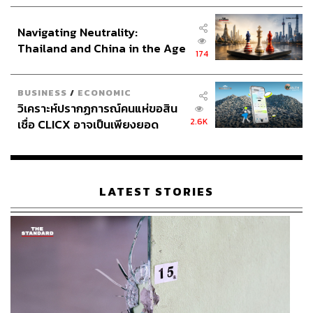
ประกาศหุ้นส่วนยุทธศาสตร์ไทย –
อินโดนีเซีย
Navigating Neutrality:
Thailand and China in the Age
174
of a New Global Order
BUSINESS
/
ECONOMIC
วิเคราะห์ปรากฏการณ์คนแห่ขอสิน
2.6K
เชื่อ CLICX อาจเป็นเพียงยอด
ภูเขาน้ำแข็ง ของปัญหาหนี้ครัว
เรือนไทยที่ถูกซุกไว้
LATEST STORIES