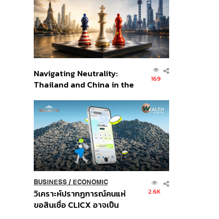
อินโดนีเซีย
Navigating Neutrality:
169
Thailand and China in the
Age of a New Global
Order
BUSINESS
/
ECONOMIC
2.6K
วิเคราะห์ปรากฏการณ์คนแห่
ขอสินเชื่อ CLICX อาจเป็น
เพียงยอดภูเขาน้ำแข็ง ของ