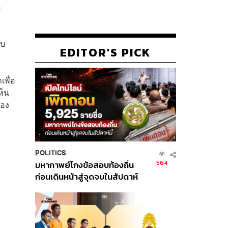
m
ับ
EDITOR'S PICK
เพื่อ
ห็น
่อง
POLITICS
564
มหากาพย์โกงข้อสอบท้องถิ่น
ก่อนเดินหน้าสู่จุดจบในสัปดาห์
นี้