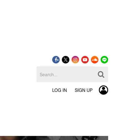
LOG IN
SIGN UP