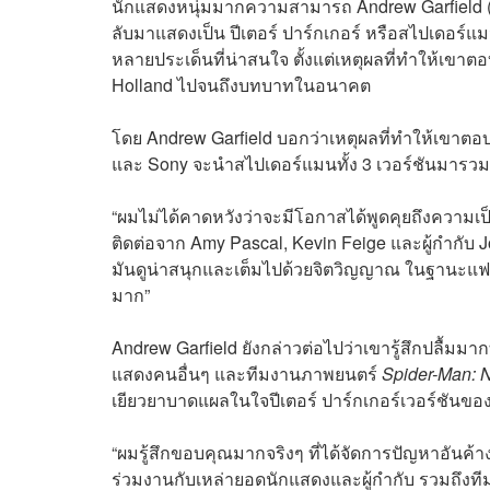
นักแสดงหนุ่มมากความสามารถ Andrew Garfield 
ลับมาแสดงเป็น ปีเตอร์ ปาร์กเกอร์ หรือสไปเดอร์แม
หลายประเด็นที่น่าสนใจ ตั้งแต่เหตุผลที่ทำให้เข
Holland ไปจนถึงบทบาทในอนาคต
โดย Andrew Garfield บอกว่าเหตุผลที่ทำให้เขาตอบ
และ Sony จะนำสไปเดอร์แมนทั้ง 3 เวอร์ชันมารวมตั
“ผมไม่ได้คาดหวังว่าจะมีโอกาสได้พูดคุยถึงความเป็น
ติดต่อจาก Amy Pascal, Kevin Feige และผู้กำกับ J
มันดูน่าสนุกและเต็มไปด้วยจิตวิญญาณ ในฐานะแฟนค
มาก”
Andrew Garfield ยังกล่าวต่อไปว่าเขารู้สึกปลื้มม
แสดงคนอื่นๆ และทีมงานภาพยนตร์
Spider-Man:
เยียวยาบาดแผลในใจปีเตอร์ ปาร์กเกอร์เวอร์ชันขอ
“ผมรู้สึกขอบคุณมากจริงๆ ที่ได้จัดการปัญหาอันค้าง
ร่วมงานกับเหล่ายอดนักแสดงและผู้กำกับ รวมถึงที