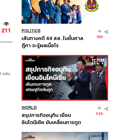
211
POLITICS
198
เส้นทางคดี 44 สส. ในชั้นศาล
ฎีกา จะรู้ผลเมื่อไร
ต และ
WORLD
539
สรุปภารกิจอนุทิน เยือน
อินโดนีเซีย ขับเคลื่อนการทูต
เศรษฐกิจเชิงรุก ประกาศหุ้น
ส่วนยุทธศาสตร์ไทย –