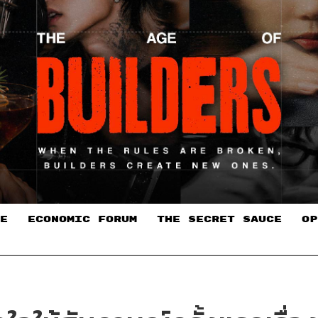
E
ECONOMIC FORUM
THE SECRET SAUCE​
OP