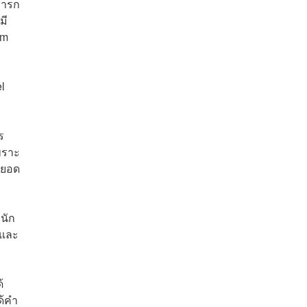
การก
มี
om
l
ร
พราะ
ดยอด
านัก
กและ
้
ด้คำ