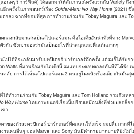
(
แอนดรูว์ การ์ฟิลด์)
ได้ออกมาให้สัมภาษณ์ครั้งแรกกับ Variety ถึง
นอีกครั้งในภาพยนตร์เรื่อง
Spider-Man: No Way Home
(2021) ซึ่ง
าตอบตกลง ฉากที่ชอบที่สุด การทำงานร่วมกับ Tobey Maguire และ T
ตกลงกลับมาเล่นเป็นสไปเดอร์แมน คือไอเดียอันน่าทึ่งที่ทาง Marve
วกัน ซึ่งเขามองว่ามันเป็นอะไรที่น่าสนุกและตื่นเต้นมากๆ
ไปได้ที่จะกลับมารับบทปีเตอร์ ปาร์กเกอร์อีกครั้ง แต่ผมก็ได้รับกา
on Watts ที่มาพร้อมกับไอเดียนี้ ผมแทบจะตอบตกลงทันทีที่ได้ฟัง เ
ลับ การได้เห็นสไปเดอร์แมน 3 คนอยู่ในหนังเรื่องเดียวกันมันสุ
ากที่ได้ทำงานร่วมกับ Tobey Maguire และ Tom Holland รวมถึงเหล่
 No Way Home
โดยภาพยนตร์เรื่องนี้เปรียบเสมือนสิ่งที่ช่วยปลดล็อ
งเขา
คาของตัวละครปีเตอร์ ปาร์กเกอร์ที่ผมเล่นให้เสร็จ ผมปลื้มมากที่ได
มงานคนอื่นๆ ของ Marvel และ Sony มันมีคำถามมากมายที่ยังไม่ไ