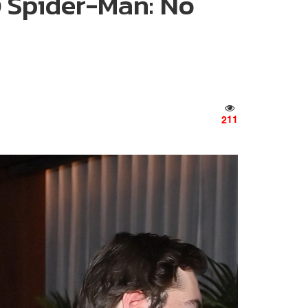
อง Spider-Man: No
211