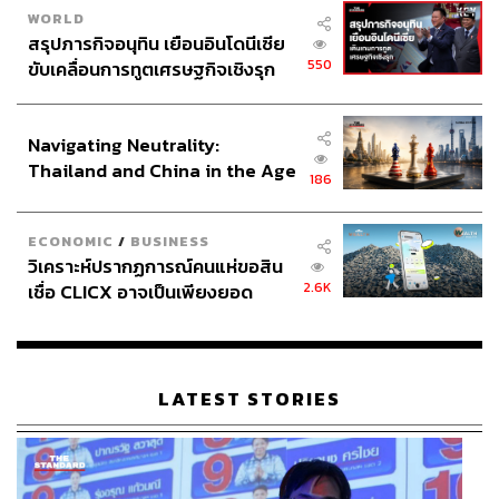
WORLD
สรุปภารกิจอนุทิน เยือนอินโดนีเซีย
550
ขับเคลื่อนการทูตเศรษฐกิจเชิงรุก
ประกาศหุ้นส่วนยุทธศาสตร์ไทย –
อินโดนีเซีย
Navigating Neutrality:
Thailand and China in the Age
186
of a New Global Order
ECONOMIC
/
BUSINESS
วิเคราะห์ปรากฏการณ์คนแห่ขอสิน
2.6K
เชื่อ CLICX อาจเป็นเพียงยอด
ภูเขาน้ำแข็ง ของปัญหาหนี้ครัว
เรือนไทยที่ถูกซุกไว้
LATEST STORIES