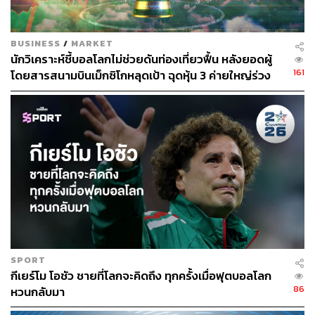
BUSINESS
/
MARKET
นักวิเคราะห์ชี้บอลโลกไม่ช่วยดันท่องเที่ยวฟื้น หลังยอดผู้
161
โดยสารสนามบินเม็กซิโกหลุดเป้า ฉุดหุ้น 3 ค่ายใหญ่ร่วง
SPORT
กีเยร์โม โอชัว ชายที่โลกจะคิดถึง ทุกครั้งเมื่อฟุตบอลโลก
86
หวนกลับมา