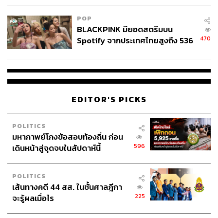
POP
BLACKPINK มียอดสตรีมบน
470
Spotify จากประเทศไทยสูงถึง 536
ล้านครั้ง ตลอด 10 ปีที่ผ่านมา
EDITOR'S PICKS
POLITICS
มหากาพย์โกงข้อสอบท้องถิ่น ก่อน
596
เดินหน้าสู่จุดจบในสัปดาห์นี้
POLITICS
เส้นทางคดี 44 สส. ในชั้นศาลฎีกา
225
จะรู้ผลเมื่อไร