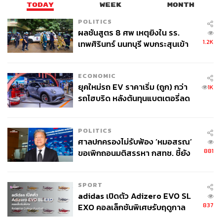
TODAY
WEEK
MONTH
POLITICS
ผลชันสูตร 8 ศพ เหตุยิงใน รร.
1.2K
เทพศิรินทร์ นนทบุรี พบกระสุนเข้า
จุดสำคัญ ‘ศีรษะ-หน้าอก’ ครูถูกยิง
4 นัด จากระยะไกล
ECONOMIC
ยุคใหม่รถ EV ราคาเริ่ม (ถูก) กว่า
1K
รถไฮบริด หลังต้นทุนแบตเตอรี่ลด
ลง - จีนแห่บุกตลาดเกิดใหม่
POLITICS
ศาลปกครองไม่รับฟ้อง ‘หมอสรณ’
881
ขอเพิกถอนมติสรรหา กสทช. ชี้ยัง
ไม่ใช่ผู้เดือดร้อนเสียหาย
SPORT
adidas เปิดตัว Adizero EVO SL
837
EXO คอลเล็กชันพิเศษรับฤดูกาล
College Football