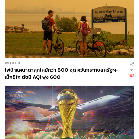
WORLD
ไฟป่าแคนาดาลุกไหม้กว่า 800 จุด ควันกระทบสหรัฐฯ-
162
เม็กซิโก ดัชนี AQI พุ่ง 600