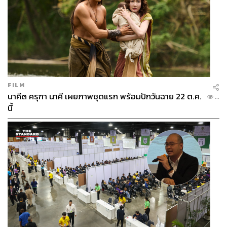
FILM
นาคี๓ ครุฑา นาคี เผยภาพชุดแรก พร้อมปักวันฉาย 22 ต.ค.
...
นี้