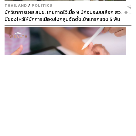
THAILAND
/
POLITICS
นักวิชาการเผย สนช. เคยคาดไว้เมื่อ 9 ปีก่อนระบบเลือก สว.
...
มีช่องโหว่ให้นักการเมืองส่งกลุ่มจัดตั้งเข้าแทรกแซง 5 พัน
ล้านยึดประเทศได้
BUSINESS
/
TECH
กวดวิชาดับ แต่แท็บเล็ต AI โต ผู้ปกครองจีนแห่ซื้อ หวังช่วย
...
ติวลูกช่วงปิดเทอม ดันยอดขายพุ่งทะลุ 7 ล้านเครื่อง